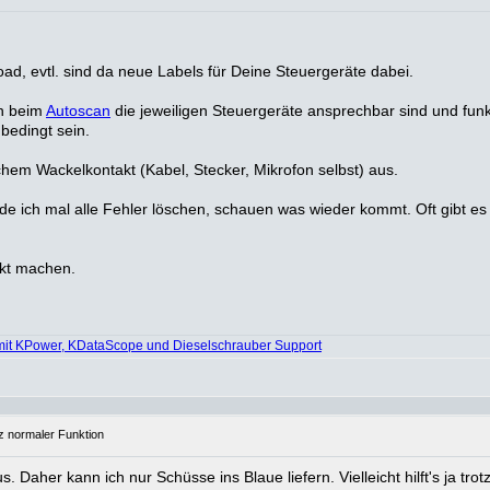
, evtl. sind da neue Labels für Deine Steuergeräte dabei.
nn beim
Autoscan
die jeweiligen Steuergeräte ansprechbar sind und fu
bedingt sein.
ichem Wackelkontakt (Kabel, Stecker, Mikrofon selbst) aus.
rde ich mal alle Fehler löschen, schauen was wieder kommt. Oft gibt 
ckt machen.
mit KPower, KDataScope und Dieselschrauber Support
tz normaler Funktion
 Daher kann ich nur Schüsse ins Blaue liefern. Vielleicht hilft's ja tro