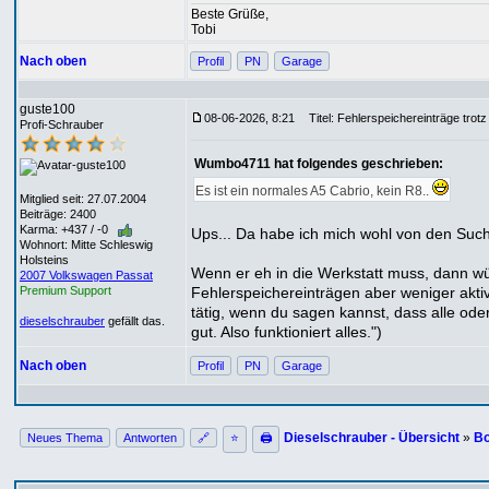
Beste Grüße,
Tobi
Nach oben
Profil
PN
Garage
guste100
08-06-2026, 8:21
Titel: Fehlerspeichereinträge trotz
Profi-Schrauber
Wumbo4711 hat folgendes geschrieben:
Es ist ein normales A5 Cabrio, kein R8..
Mitglied seit: 27.07.2004
Beiträge: 2400
Karma: +437 / -0
Ups... Da habe ich mich wohl von den Suche
Wohnort: Mitte Schleswig
Holsteins
Wenn er eh in die Werkstatt muss, dann wü
2007 Volkswagen Passat
Fehlerspeichereinträgen aber weniger akti
Premium Support
tätig, wenn du sagen kannst, dass alle ode
dieselschrauber
gefällt das.
gut. Also funktioniert alles.")
Nach oben
Profil
PN
Garage
Dieselschrauber - Übersicht
»
Bo
Neues Thema
Antworten
🔗
⭐
🖨