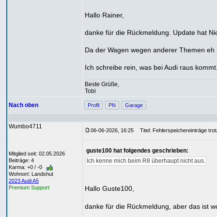
Hallo Rainer,
danke für die Rückmeldung. Update hat N
Da der Wagen wegen anderer Themen eh in d
Ich schreibe rein, was bei Audi raus kommt
Beste Grüße,
Tobi
Nach oben
Profil
PN
Garage
Wumbo4711
06-06-2026, 16:25
Titel: Fehlerspeichereinträge tro
guste100 hat folgendes geschrieben:
Mitglied seit: 02.05.2026
Beiträge: 4
Ich kenne mich beim R8 überhaupt nicht aus.
Karma: +0 / -0
Wohnort: Landshut
2023 Audi A5
Hallo Guste100,
Premium Support
danke für die Rückmeldung, aber das ist wo