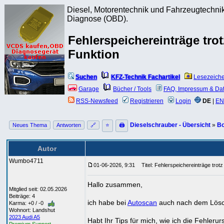
Diesel, Motorentechnik und Fahrzeugtechnik
Diagnose (OBD).
Fehlerspeichereinträge tro
Funktion
Suchen
KFZ-Technik Fachartikel
Lesezeich
Garage
Bücher / Tools
FAQ, Impressum & Da
RSS-Newsfeed
Registrieren
Login
DE
|
EN
Dieselschrauber - Übersicht
»
Bo
Neues Thema
Antworten
🔗
⭐
🖨
Autor
Wumbo4711
01-06-2026, 9:31
Titel: Fehlerspeichereinträge trotz
Hallo zusammen,
Mitglied seit: 02.05.2026
Beiträge: 4
ich habe bei
Autoscan
auch nach dem Lösche
Karma: +0 / -0
Wohnort: Landshut
2023 Audi A5
Habt Ihr Tips für mich, wie ich die Fehler