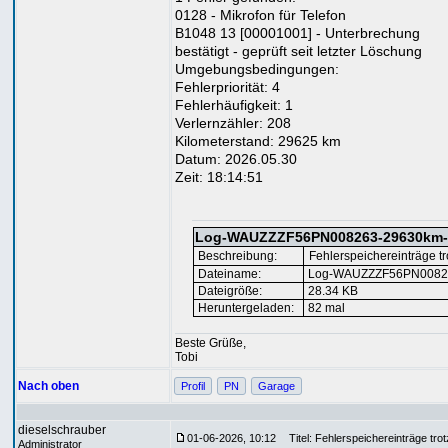
0128 - Mikrofon für Telefon
B1048 13 [00001001] - Unterbrechung
bestätigt - geprüft seit letzter Löschung
Umgebungsbedingungen:
Fehlerpriorität: 4
Fehlerhäufigkeit: 1
Verlernzähler: 208
Kilometerstand: 29625 km
Datum: 2026.05.30
Zeit: 18:14:51
Log-WAUZZZF56PN008263-29630km-na
Beschreibung:
Fehlerspeichereinträge tr
Dateiname:
Log-WAUZZZF56PN008263-
Dateigröße:
28.34 KB
Heruntergeladen:
82 mal
Beste Grüße,
Tobi
Nach oben
Profil
PN
Garage
dieselschrauber
01-06-2026, 10:12
Titel: Fehlerspeichereinträge tro
Administrator