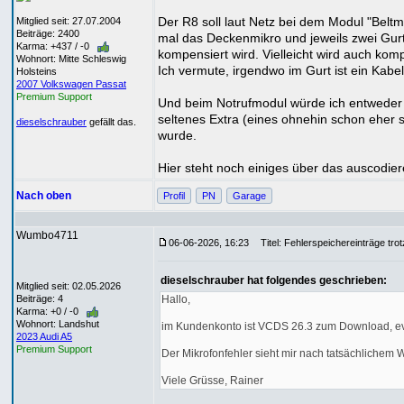
Der R8 soll laut Netz bei dem Modul "Belt
Mitglied seit: 27.07.2004
Beiträge: 2400
mal das Deckenmikro und jeweils zwei Gurt
Karma: +437 / -0
kompensiert wird. Vielleicht wird auch kom
Wohnort: Mitte Schleswig
Ich vermute, irgendwo im Gurt ist ein Kabe
Holsteins
2007 Volkswagen Passat
Premium Support
Und beim Notrufmodul würde ich entweder e
seltenes Extra (eines ohnehin schon eher s
dieselschrauber
gefällt das.
wurde.
Hier steht noch einiges über das auscodieren 
Nach oben
Profil
PN
Garage
Wumbo4711
06-06-2026, 16:23
Titel: Fehlerspeichereinträge tro
dieselschrauber hat folgendes geschrieben:
Mitglied seit: 02.05.2026
Beiträge: 4
Hallo,
Karma: +0 / -0
Wohnort: Landshut
im Kundenkonto ist VCDS 26.3 zum Download, evtl
2023 Audi A5
Premium Support
Der Mikrofonfehler sieht mir nach tatsächlichem W
Viele Grüsse, Rainer