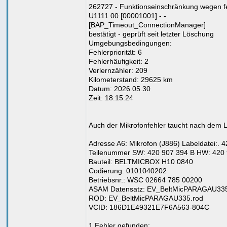
262727 - Funktionseinschränkung wegen fe
U1111 00 [00001001] - -
[BAP_Timeout_ConnectionManager]
bestätigt - geprüft seit letzter Löschung
Umgebungsbedingungen:
Fehlerpriorität: 6
Fehlerhäufigkeit: 2
Verlernzähler: 209
Kilometerstand: 29625 km
Datum: 2026.05.30
Zeit: 18:15:24
Auch der Mikrofonfehler taucht nach dem Lö
Adresse A6: Mikrofon (J886) Labeldatei:. 
Teilenummer SW: 420 907 394 B HW: 420
Bauteil: BELTMICBOX H10 0840
Codierung: 0101040202
Betriebsnr.: WSC 02664 785 00200
ASAM Datensatz: EV_BeltMicPARAGAU33
ROD: EV_BeltMicPARAGAU335.rod
VCID: 186D1E49321E7F6A563-804C
1 Fehler gefunden: