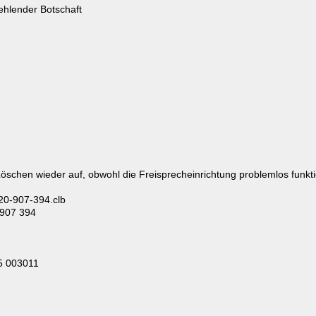
hlender Botschaft
schen wieder auf, obwohl die Freisprecheinrichtung problemlos funkti
420-907-394.clb
 907 394
5 003011