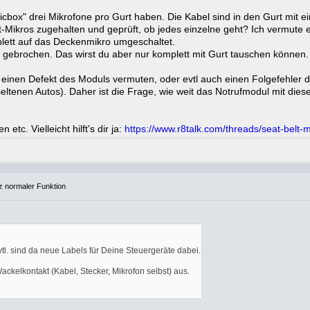
micbox" drei Mikrofone pro Gurt haben. Die Kabel sind in den Gurt mit
-Mikros zugehalten und geprüft, ob jedes einzelne geht? Ich vermute 
plett auf das Deckenmikro umgeschaltet.
l gebrochen. Das wirst du aber nur komplett mit Gurt tauschen können.
inen Defekt des Moduls vermuten, oder evtl auch einen Folgefehler de
eltenen Autos). Daher ist die Frage, wie weit das Notrufmodul mit die
etc. Vielleicht hilft's dir ja:
https://www.r8talk.com/threads/seat-belt
tz normaler Funktion
. sind da neue Labels für Deine Steuergeräte dabei.
ackelkontakt (Kabel, Stecker, Mikrofon selbst) aus.