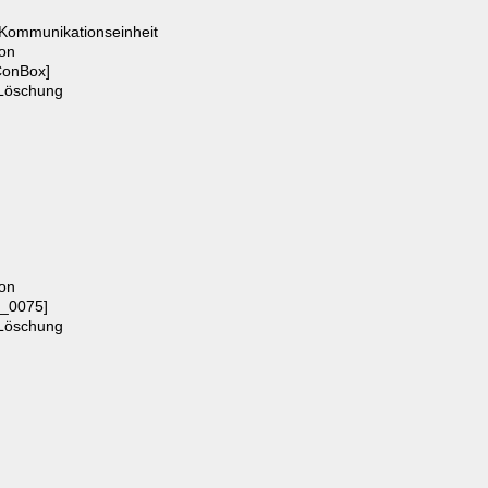
 Kommunikationseinheit
on
ConBox]
r Löschung
on
_0075]
r Löschung