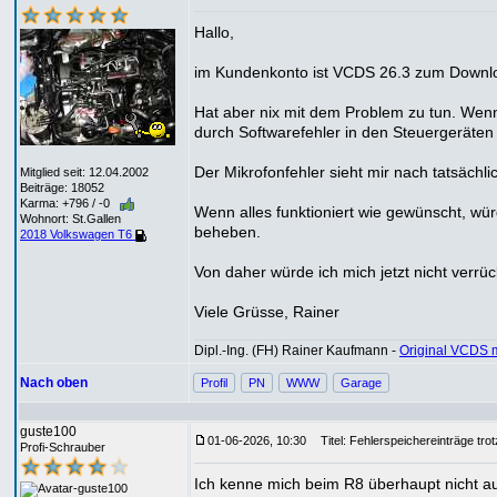
Hallo,
im Kundenkonto ist VCDS 26.3 zum Download
Hat aber nix mit dem Problem zu tun. We
durch Softwarefehler in den Steuergeräten 
Der Mikrofonfehler sieht mir nach tatsächl
Mitglied seit: 12.04.2002
Beiträge: 18052
Karma: +796 / -0
Wenn alles funktioniert wie gewünscht, wü
Wohnort: St.Gallen
beheben.
2018 Volkswagen T6
Von daher würde ich mich jetzt nicht verrü
Viele Grüsse, Rainer
Dipl.-Ing. (FH) Rainer Kaufmann -
Original VCDS 
Nach oben
Profil
PN
WWW
Garage
guste100
01-06-2026, 10:30
Titel: Fehlerspeichereinträge tro
Profi-Schrauber
Ich kenne mich beim R8 überhaupt nicht aus.