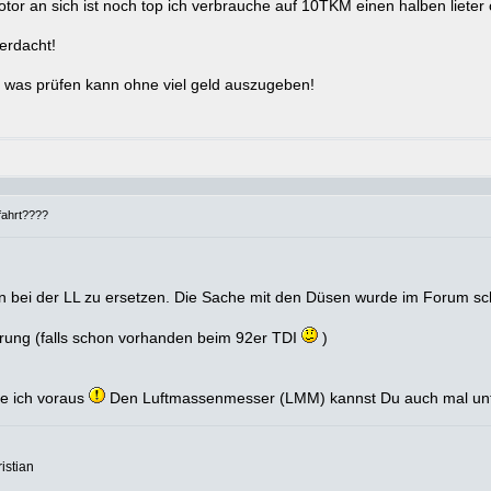
tor an sich ist noch top ich verbrauche auf 10TKM einen halben lieter 
verdacht!
h was prüfen kann ohne viel geld auszugeben!
fahrt????
 bei der LL zu ersetzen. Die Sache mit den Düsen wurde im Forum sch
hrung (falls schon vorhanden beim 92er TDI
)
tze ich voraus
Den Luftmassenmesser (LMM) kannst Du auch mal unt
istian