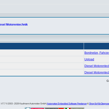
esel Motorentechnik
Bordnetze, Fahrze
Upload
Diesel Motorentec
Diesel Motorentec
G
re: V7.7 © 2003 - 2026 Kaufmann Automotive GmbH,
Automotive Embedded Software Freelancer
&
Shop für Kfz-Diagnos