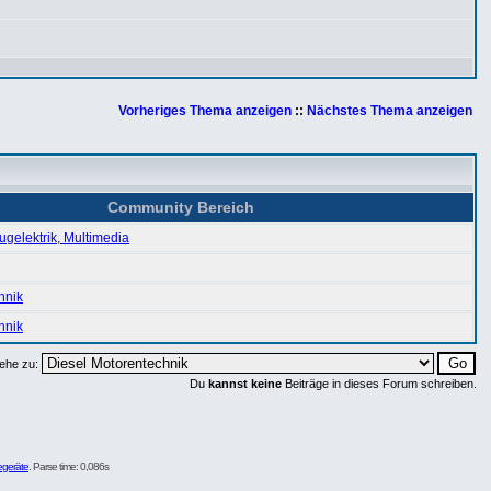
Vorheriges Thema anzeigen
::
Nächstes Thema anzeigen
Community Bereich
ugelektrik, Multimedia
hnik
hnik
ehe zu:
Du
kannst keine
Beiträge in dieses Forum schreiben.
egeräte
. Parse time: 0,086s