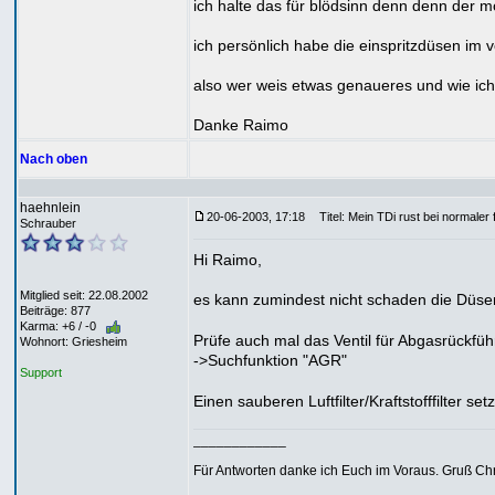
ich halte das für blödsinn denn denn der mo
ich persönlich habe die einspritzdüsen im 
also wer weis etwas genaueres und wie ic
Danke Raimo
Nach oben
haehnlein
20-06-2003, 17:18
Titel: Mein TDi rust bei normaler 
Schrauber
Hi Raimo,
Mitglied seit: 22.08.2002
es kann zumindest nicht schaden die Düsen
Beiträge: 877
Karma: +6 / -0
Prüfe auch mal das Ventil für Abgasrückfü
Wohnort: Griesheim
->Suchfunktion "AGR"
Support
Einen sauberen Luftfilter/Kraftstofffilter se
____________
Für Antworten danke ich Euch im Voraus. Gruß Chr