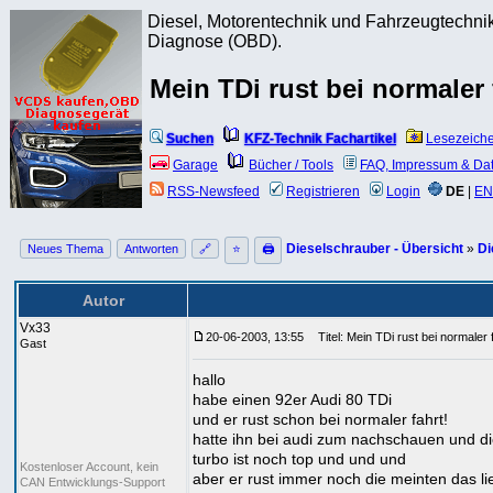
Diesel, Motorentechnik und Fahrzeugtechnik
Diagnose (OBD).
Mein TDi rust bei normaler
Suchen
KFZ-Technik Fachartikel
Lesezeich
Garage
Bücher / Tools
FAQ, Impressum & Da
RSS-Newsfeed
Registrieren
Login
DE
|
EN
Dieselschrauber - Übersicht
»
Di
Neues Thema
Antworten
🔗
⭐
🖨
Autor
Vx33
20-06-2003, 13:55
Titel: Mein TDi rust bei normaler 
Gast
hallo
habe einen 92er Audi 80 TDi
und er rust schon bei normaler fahrt!
hatte ihn bei audi zum nachschauen und die
turbo ist noch top und und und
Kostenloser Account, kein
aber er rust immer noch die meinten das l
CAN Entwicklungs-Support