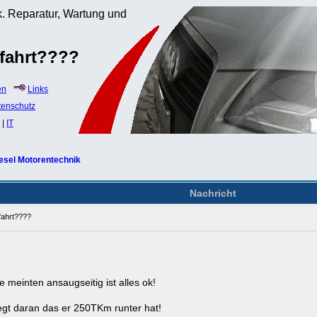
. Reparatur, Wartung und
 fahrt????
en
Links
tenschutz
|
IT
esel Motorentechnik
Nachricht
fahrt????
 meinten ansaugseitig ist alles ok!
iegt daran das er 250TKm runter hat!