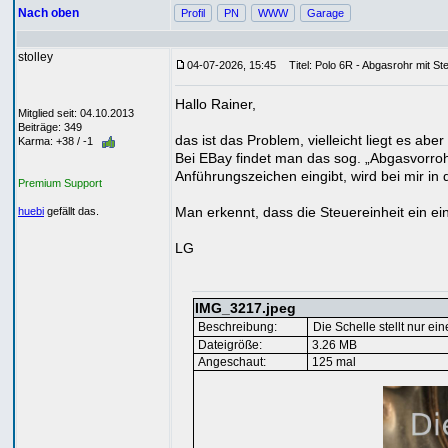
Nach oben
Profil
PN
WWW
Garage
stolley
04-07-2026, 15:45
Titel: Polo 6R - Abgasrohr mit St
Hallo Rainer,
Mitglied seit: 04.10.2013
Beiträge: 349
das ist das Problem, vielleicht liegt es ab
Karma: +38 / -1
Bei EBay findet man das sog. „Abgasvorroh
Anführungszeichen eingibt, wird bei mir in
Premium Support
Man erkennt, dass die Steuereinheit ein ein
huebi
gefällt das.
LG
IMG_3217.jpeg
Beschreibung:
Die Schelle stellt nur ei
Dateigröße:
3.26 MB
Angeschaut:
125 mal