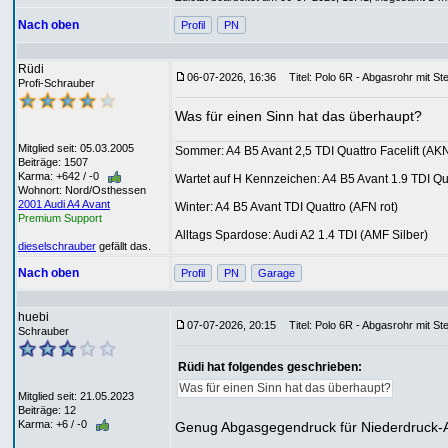
Nach oben
Profil
PN
Rüdi
06-07-2026, 16:36
Titel: Polo 6R - Abgasrohr mit St
Profi-Schrauber
Was für einen Sinn hat das überhaupt?
Mitglied seit: 05.03.2005
Sommer: A4 B5 Avant 2,5 TDI Quattro Facelift (AKN
Beiträge: 1507
Karma: +642 / -0
Wartet auf H Kennzeichen: A4 B5 Avant 1.9 TDI Q
Wohnort: Nord/Osthessen
2001 Audi A4 Avant
Winter: A4 B5 Avant TDI Quattro (AFN rot)
Premium Support
Alltags Spardose: Audi A2 1.4 TDI (AMF Silber)
dieselschrauber
gefällt das.
Nach oben
Profil
PN
Garage
huebi
07-07-2026, 20:15
Titel: Polo 6R - Abgasrohr mit St
Schrauber
Rüdi hat folgendes geschrieben:
Was für einen Sinn hat das überhaupt?
Mitglied seit: 21.05.2023
Beiträge: 12
Karma: +6 / -0
Genug Abgasgegendruck für Niederdruck