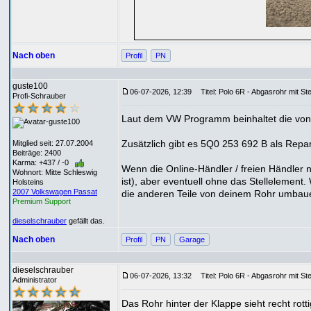
Nach oben
Profil
PN
guste100
06-07-2026, 12:39
Titel: Polo 6R - Abgasrohr mit St
Profi-Schrauber
Laut dem VW Programm beinhaltet die von 
Zusätzlich gibt es 5Q0 253 692 B als Repar
Mitglied seit: 27.07.2004
Beiträge: 2400
Karma: +437 / -0
Wenn die Online-Händler / freien Händler n
Wohnort: Mitte Schleswig
ist), aber eventuell ohne das Stellelement
Holsteins
2007 Volkswagen Passat
die anderen Teile von deinem Rohr umbau
Premium Support
dieselschrauber
gefällt das.
Nach oben
Profil
PN
Garage
dieselschrauber
06-07-2026, 13:32
Titel: Polo 6R - Abgasrohr mit St
Administrator
Das Rohr hinter der Klappe sieht recht rott