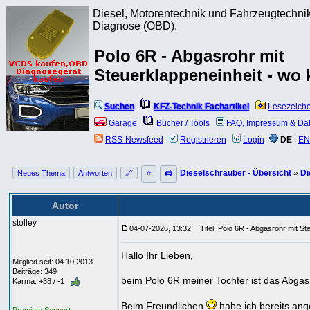
Diesel, Motorentechnik und Fahrzeugtechnik
Diagnose (OBD).
Polo 6R - Abgasrohr mit
Steuerklappeneinheit - wo
Suchen
KFZ-Technik Fachartikel
Lesezeich
Garage
Bücher / Tools
FAQ, Impressum & Da
RSS-Newsfeed
Registrieren
Login
DE
|
EN
Dieselschrauber - Übersicht
»
Di
Neues Thema
Antworten
🔗
⭐
🖨
Autor
stolley
04-07-2026, 13:32
Titel: Polo 6R - Abgasrohr mit St
Hallo Ihr Lieben,
Mitglied seit: 04.10.2013
Beiträge: 349
beim Polo 6R meiner Tochter ist das Abgas
Karma: +38 / -1
Beim Freundlichen
habe ich bereits ange