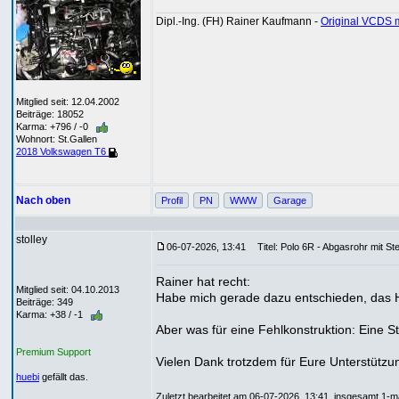
Dipl.-Ing. (FH) Rainer Kaufmann -
Original VCDS 
Mitglied seit: 12.04.2002
Beiträge: 18052
Karma: +796 / -0
Wohnort: St.Gallen
2018 Volkswagen T6
Nach oben
Profil
PN
WWW
Garage
stolley
06-07-2026, 13:41
Titel: Polo 6R - Abgasrohr mit St
Rainer hat recht:
Mitglied seit: 04.10.2013
Habe mich gerade dazu entschieden, das Hos
Beiträge: 349
Karma: +38 / -1
Aber was für eine Fehlkonstruktion: Eine 
Premium Support
Vielen Dank trotzdem für Eure Unterstützu
huebi
gefällt das.
Zuletzt bearbeitet am 06-07-2026, 13:41, insgesamt 1-ma