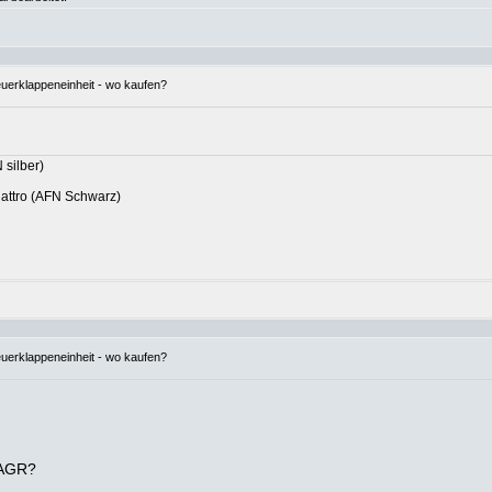
euerklappeneinheit - wo kaufen?
 silber)
uattro (AFN Schwarz)
euerklappeneinheit - wo kaufen?
-AGR?