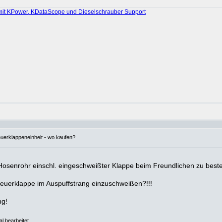
mit KPower, KDataScope und Dieselschrauber Support
euerklappeneinheit - wo kaufen?
enrohr einschl. eingeschweißter Klappe beim Freundlichen zu bestellen,
Steuerklappe im Auspuffstrang einzuschweißen?!!!
ng!
l bearbeitet.