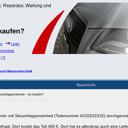
. Reparatur, Wartung und
 kaufen?
en
Links
tenschutz
|
IT
esel Motorentechnik
Nachricht
euerklappeneinheit - wo kaufen?
rohr mit Steuerklappeneinheit (Teilenummer 6C0253101E) durchgeroste
fragt: Dort kostet das Teil 400 €. Dort hat es allerdings auch eine Lief