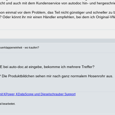
sucht und auch mit dem Kundenservice von autodoc hin- und hergeschri
n einmal vor dem Problem, das Teil nicht günstiger und schneller zu be
 Oder könnt ihr mir einen Händler empfehlen, bei dem ich Original-VW-
euerklappeneinheit - wo kaufen?
 bei auto-doc.at eingebe, bekomme ich mehrere Treffer?
t"? Die Produktbildchen sehen mir nach ganz normalem Hosenrohr aus.
mit KPower, KDataScope und Dieselschrauber Support
l bearbeitet.