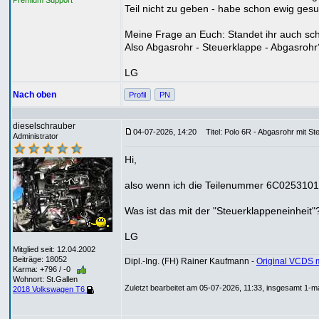
Premium Support
Teil nicht zu geben - habe schon ewig ge
Meine Frage an Euch: Standet ihr auch scho
Also Abgasrohr - Steuerklappe - Abgasrohr?
LG
Nach oben
Profil
PN
dieselschrauber
04-07-2026, 14:20
Titel: Polo 6R - Abgasrohr mit St
Administrator
Hi,
also wenn ich die Teilenummer 6C0253101E
Was ist das mit der "Steuerklappeneinhei
LG
Mitglied seit: 12.04.2002
Beiträge: 18052
Dipl.-Ing. (FH) Rainer Kaufmann -
Original VCDS 
Karma: +796 / -0
Wohnort: St.Gallen
Zuletzt bearbeitet am 05-07-2026, 11:33, insgesamt 1-ma
2018 Volkswagen T6