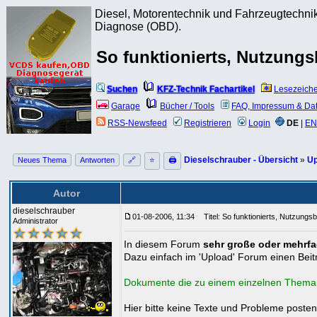
Diesel, Motorentechnik und Fahrzeugtechnik
Diagnose (OBD).
So funktionierts, Nutzung
Suchen
KFZ-Technik Fachartikel
Lesezeich
Garage
Bücher / Tools
FAQ, Impressum & Da
RSS-Newsfeed
Registrieren
Login
DE
|
EN
Dieselschrauber - Übersicht
»
Up
Neues Thema
Antworten
🔗
⭐
🖨
Autor
dieselschrauber
01-08-2006, 11:34
Titel: So funktionierts, Nutzungs
Administrator
In diesem Forum
sehr große oder mehrfa
Dazu einfach im 'Upload' Forum einen Beitr
Dokumente die zu einem einzelnen Thema g
Hier bitte keine Texte und Probleme poste