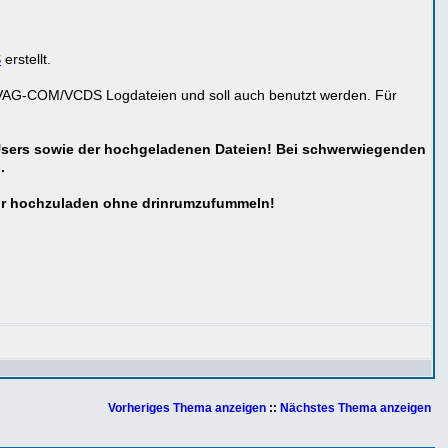
S
erstellt.
on VAG-COM/VCDS Logdateien und soll auch benutzt werden. Für
Users sowie der hochgeladenen Dateien! Bei schwerwiegenden
.
nur hochzuladen ohne drinrumzufummeln!
Vorheriges Thema anzeigen
::
Nächstes Thema anzeigen