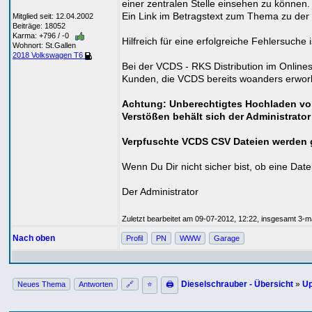
einer zentralen Stelle einsehen zu können.
Ein Link im Betragstext zum Thema zu der d
Mitglied seit: 12.04.2002
Beiträge: 18052
Karma: +796 / -0
Hilfreich für eine erfolgreiche Fehlersuche
Wohnort: St.Gallen
2018 Volkswagen T6
Bei der VCDS - RKS Distribution im Online
Kunden, die VCDS bereits woanders erwor
Achtung: Unberechtigtes Hochladen von
Verstößen behält sich der Administrator
Verpfuschte VCDS CSV Dateien werden g
Wenn Du Dir nicht sicher bist, ob eine Date
Der Administrator
Zuletzt bearbeitet am 09-07-2012, 12:22, insgesamt 3-ma
Nach oben
Profil
PN
WWW
Garage
Dieselschrauber - Übersicht
»
Up
Neues Thema
Antworten
🔗
⭐
🖨