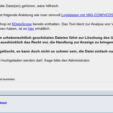
ie Datei(en) gehören, wäre hilfreich.
 ist folgende Anleitung wie man sinnvoll
Logdateien mit VAG-COM/VCD
shop ist
KDataScope
bereits enthalten. Das Tool dient zur Analyse v
ben haben, ist es
hier
erhältlich.
 urheberrechtlich geschützten Dateien führt zur Löschung des 
 ausdrücklich das Recht vor, die Handlung zur Anzeige zu bringen
elöscht, es kann doch nicht so schwer sein, die Datei einfach 
i hochgeladen werden darf, frage bitte den Administrator.
l bearbeitet.
load