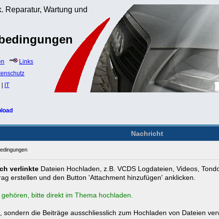
. Reparatur, Wartung und
sbedingungen
en
Links
tenschutz
|
IT
load
Nachricht
bedingungen
ch verlinkte
Dateien Hochladen, z.B. VCDS Logdateien, Videos, Tondok
ag erstellen und den Button 'Attachment hinzufügen' anklicken.
ehören, bitte direkt im Thema hochladen.
n, sondern die Beiträge ausschliesslich zum Hochladen von Dateien ve