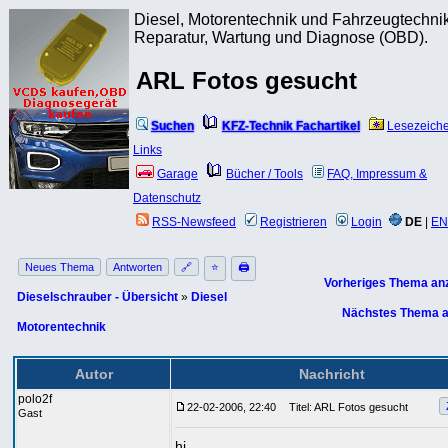
Diesel, Motorentechnik und Fahrzeugtechnik
Reparatur, Wartung und Diagnose (OBD).
ARL Fotos gesucht
Suchen
KFZ-Technik Fachartikel
Lesezeich
Links
Garage
Bücher / Tools
FAQ, Impressum &
Datenschutz
RSS-Newsfeed
Registrieren
Login
DE
|
EN
Neues Thema
Antworten
🔗
⭐
🖨
Vorheriges Thema an
Dieselschrauber - Übersicht
»
Diesel
Nächstes Thema a
Motorentechnik
Autor
Nachricht
polo2f
22-02-2006, 22:40
Titel: ARL Fotos gesucht
Gast
hi