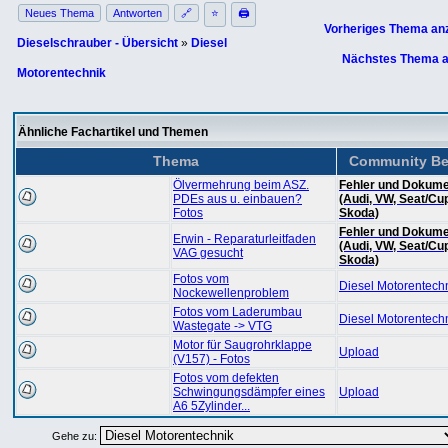
Neues Thema
Antworten
🔗
⭐
🖨
Vorheriges Thema an
Dieselschrauber - Übersicht
»
Diesel
Nächstes Thema a
Motorentechnik
Ähnliche Fachartikel und Themen
Thema
Community Be
Ölvermehrung beim ASZ.
Fehler und Dokume
PDEs aus u. einbauen?
(Audi, VW, Seat/Cu
Fotos
Skoda)
Fehler und Dokume
Erwin - Reparaturleitfaden
(Audi, VW, Seat/Cu
VAG gesucht
Skoda)
Fotos vom
Diesel Motorentech
Nockewellenproblem
Fotos vom Laderumbau
Diesel Motorentech
Wastegate -> VTG
Motor für Saugrohrklappe
Upload
(V157) - Fotos
Fotos vom defekten
Schwingungsdämpfer eines
Upload
A6 5Zylinder...
Gehe zu: