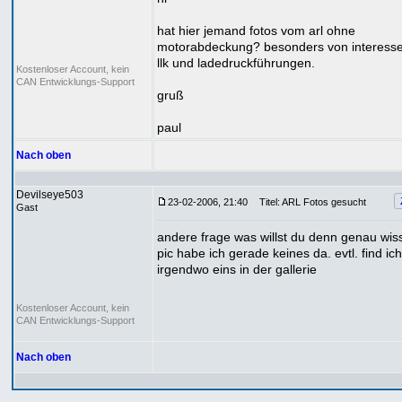
hat hier jemand fotos vom arl ohne
motorabdeckung? besonders von interesse
llk und ladedruckführungen.
Kostenloser Account, kein
CAN Entwicklungs-Support
gruß
paul
Nach oben
Devilseye503
23-02-2006, 21:40
Titel: ARL Fotos gesucht
Gast
andere frage was willst du denn genau wi
pic habe ich gerade keines da. evtl. find ic
irgendwo eins in der gallerie
Kostenloser Account, kein
CAN Entwicklungs-Support
Nach oben