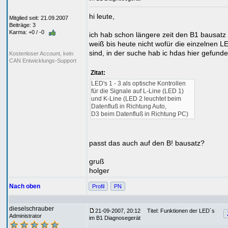
hi leute,
Mitglied seit: 21.09.2007
Beiträge: 3
Karma: +0 / -0
ich hab schon längere zeit den B1 bausatz
weiß bis heute nicht wofür die einzelnen L
sind, in der suche hab ic hdas hier gefunde
Kostenloser Account, kein
CAN Entwicklungs-Support
Zitat:
LED's 1 - 3 als optische Kontrollen
für die Signale auf L-Line (LED 1)
und K-Line (LED 2 leuchtet beim
Datenfluß in Richtung Auto,
D3 beim Datenfluß in Richtung PC)
passt das auch auf den B! bausatz?
gruß
holger
Nach oben
Profil
PN
dieselschrauber
21-09-2007, 20:12
Titel: Funktionen der LED´s
Administrator
im B1 Diagnosegerät