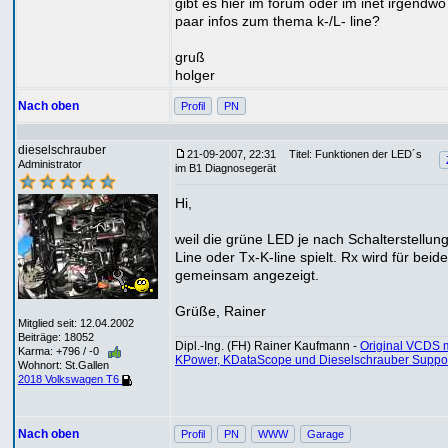
gibt es hier im forum oder im inet irgendwo
paar infos zum thema k-/L- line?
gruß
holger
Nach oben
Profil
PN
dieselschrauber
21-09-2007, 22:31
Titel: Funktionen der LED´s
Administrator
im B1 Diagnosegerät
Hi,
weil die grüne LED je nach Schalterstellun
Line oder Tx-K-line spielt. Rx wird für beide
gemeinsam angezeigt.
Grüße, Rainer
Mitglied seit: 12.04.2002
Beiträge: 18052
Dipl.-Ing. (FH) Rainer Kaufmann -
Original VCDS m
Karma: +796 / -0
KPower, KDataScope und Dieselschrauber Suppo
Wohnort: St.Gallen
2018 Volkswagen T6
Nach oben
Profil
PN
WWW
Garage