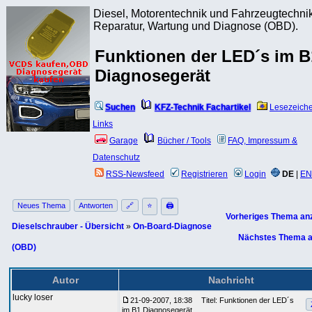
Diesel, Motorentechnik und Fahrzeugtechnik
Reparatur, Wartung und Diagnose (OBD).
Funktionen der LED´s im B
Diagnosegerät
Suchen
KFZ-Technik Fachartikel
Lesezeich
Links
Garage
Bücher / Tools
FAQ, Impressum &
Datenschutz
RSS-Newsfeed
Registrieren
Login
DE
|
EN
Neues Thema
Antworten
🔗
⭐
🖨
Vorheriges Thema an
Dieselschrauber - Übersicht
»
On-Board-Diagnose
Nächstes Thema a
(OBD)
Autor
Nachricht
lucky loser
21-09-2007, 18:38
Titel: Funktionen der LED´s
im B1 Diagnosegerät