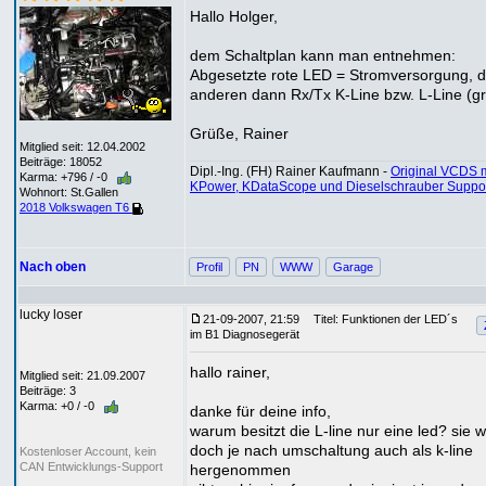
Hallo Holger,
dem Schaltplan kann man entnehmen:
Abgesetzte rote LED = Stromversorgung, d
anderen dann Rx/Tx K-Line bzw. L-Line (gr
Grüße, Rainer
Mitglied seit: 12.04.2002
Beiträge: 18052
Dipl.-Ing. (FH) Rainer Kaufmann -
Original VCDS m
Karma: +796 / -0
KPower, KDataScope und Dieselschrauber Suppo
Wohnort: St.Gallen
2018 Volkswagen T6
Nach oben
Profil
PN
WWW
Garage
lucky loser
21-09-2007, 21:59
Titel: Funktionen der LED´s
im B1 Diagnosegerät
hallo rainer,
Mitglied seit: 21.09.2007
Beiträge: 3
Karma: +0 / -0
danke für deine info,
warum besitzt die L-line nur eine led? sie w
doch je nach umschaltung auch als k-line
Kostenloser Account, kein
CAN Entwicklungs-Support
hergenommen