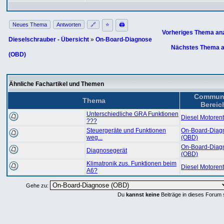
Neues Thema
Antworten
🔗
⭐
🖨
Vorheriges Thema an
Dieselschrauber - Übersicht
»
On-Board-Diagnose
Nächstes Thema a
(OBD)
Ähnliche Fachartikel und Themen
Commun
Thema
Bereic
Unterschiedliche GRA Funktionen
Diesel Motoren
???
Steuergeräte und Funktionen
On-Board-Diag
weg...
(OBD)
On-Board-Diag
Diagnosegerät
(OBD)
Klimatronik zus. Funktionen beim
Diesel Motoren
A6?
Gehe zu:
Du
kannst keine
Beiträge in dieses Forum 