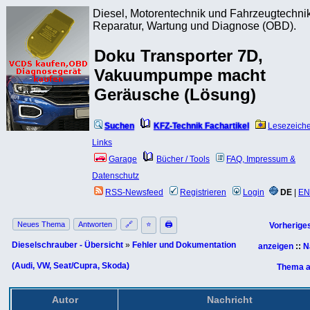
Diesel, Motorentechnik und Fahrzeugtechnik
Reparatur, Wartung und Diagnose (OBD).
Doku Transporter 7D,
Vakuumpumpe macht
Geräusche (Lösung)
Suchen
KFZ-Technik Fachartikel
Lesezeich
Links
Garage
Bücher / Tools
FAQ, Impressum &
Datenschutz
RSS-Newsfeed
Registrieren
Login
DE
|
EN
Neues Thema
Antworten
🔗
⭐
🖨
Vorherige
Dieselschrauber - Übersicht
»
Fehler und Dokumentation
anzeigen
::
N
(Audi, VW, Seat/Cupra, Skoda)
Thema a
Autor
Nachricht