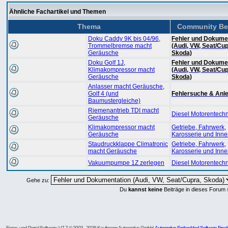
Ähnliche Fachartikel und Themen
Thema
Community Be
Doku Caddy 9K bis 04/96,
Fehler und Dokume
Trommelbremse macht
(Audi, VW, Seat/Cup
Geräusche
Skoda)
Doku Golf 1J,
Fehler und Dokume
Klimakompressor macht
(Audi, VW, Seat/Cup
Geräusche
Skoda)
Anlasser macht Geräusche,
Golf 4 (und
Fehlersuche & Anle
Baumustergleiche)
Riemenantrieb TDI macht
Diesel Motorentechn
Geräusche
Klimakompressor macht
Getriebe, Fahrwerk,
Geräusche
Karosserie und Inn
Staudruckklappe Climatronic
Getriebe, Fahrwerk,
macht Geräusche
Karosserie und Inn
Vakuumpumpe 1Z zerlegen
Diesel Motorentechn
Gehe zu:
Du
kannst keine
Beiträge in dieses Forum 
Foren- und Portal-Software: V7.7 © 2003 - 2026 Kaufmann Automotive GmbH,
Automotive Embedded Software Freel