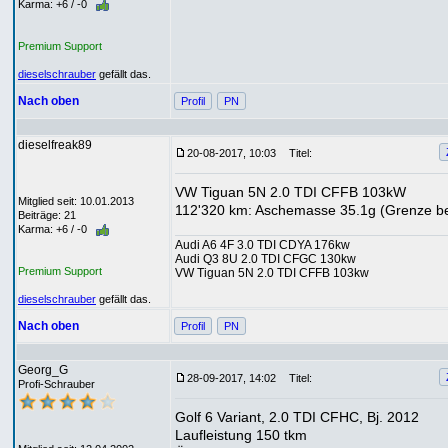
Karma: +6 / -0
Premium Support
dieselschrauber
gefällt das.
Nach oben
Profil
PN
dieselfreak89
20-08-2017, 10:03
Titel:
VW Tiguan 5N 2.0 TDI CFFB 103kW
Mitglied seit: 10.01.2013
112'320 km: Aschemasse 35.1g (Grenze be
Beiträge: 21
Karma: +6 / -0
Audi A6 4F 3.0 TDI CDYA 176kw
Audi Q3 8U 2.0 TDI CFGC 130kw
Premium Support
VW Tiguan 5N 2.0 TDI CFFB 103kw
dieselschrauber
gefällt das.
Nach oben
Profil
PN
Georg_G
28-09-2017, 14:02
Titel:
Profi-Schrauber
Golf 6 Variant, 2.0 TDI CFHC, Bj. 2012
Laufleistung 150 tkm