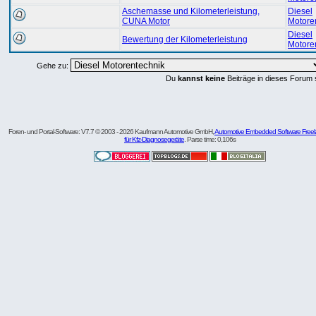
Aschemasse und Kilometerleistung,
Diesel
CUNA Motor
Motore
Diesel
Bewertung der Kilometerleistung
Motore
Gehe zu:
Du
kannst keine
Beiträge in dieses Forum 
Foren- und Portal-Software: V7.7 © 2003 - 2026 Kaufmann Automotive GmbH,
Automotive Embedded Software Freel
für Kfz-Diagnosegeräte
. Parse time: 0,106s