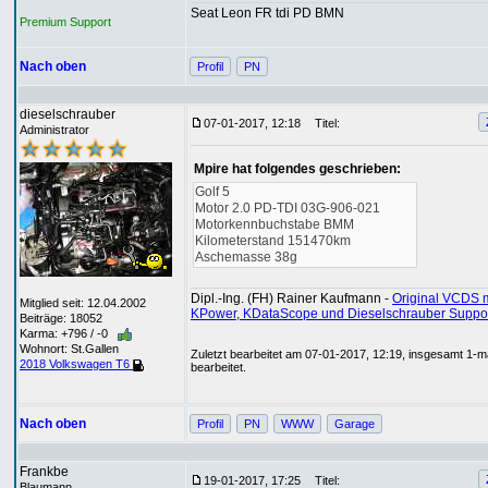
Seat Leon FR tdi PD BMN
Premium Support
Nach oben
Profil
PN
dieselschrauber
07-01-2017, 12:18
Titel:
Administrator
Mpire hat folgendes geschrieben:
Golf 5
Motor 2.0 PD-TDI 03G-906-021
Motorkennbuchstabe BMM
Kilometerstand 151470km
Aschemasse 38g
Dipl.-Ing. (FH) Rainer Kaufmann -
Original VCDS m
Mitglied seit: 12.04.2002
KPower, KDataScope und Dieselschrauber Suppo
Beiträge: 18052
Karma: +796 / -0
Wohnort: St.Gallen
Zuletzt bearbeitet am 07-01-2017, 12:19, insgesamt 1-m
2018 Volkswagen T6
bearbeitet.
Nach oben
Profil
PN
WWW
Garage
Frankbe
19-01-2017, 17:25
Titel:
Blaumann