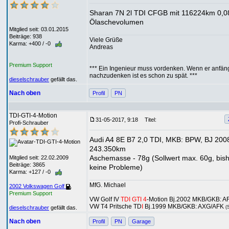
Sharan 7N 2l TDI CFGB mit 116224km 0,0
Ölaschevolumen
Mitglied seit: 03.01.2015
Beiträge: 938
Viele Grüße
Karma: +400 / -0
Andreas
Premium Support
*** Ein Ingenieur muss vordenken. Wenn er anfän
nachzudenken ist es schon zu spät. ***
dieselschrauber
gefällt das.
Nach oben
Profil
PN
TDI-GTI-4-Motion
31-05-2017, 9:18
Titel:
Profi-Schrauber
Audi A4 8E B7 2,0 TDI, MKB: BPW, BJ 2008
243.350km
Aschemasse - 78g (Sollwert max. 60g, bis
Mitglied seit: 22.02.2009
Beiträge: 3865
keine Probleme)
Karma: +127 / -0
MfG. Michael
2002 Volkswagen Golf
Premium Support
VW Golf IV
TDI GTI 4
-Motion Bj.2002 MKB/GKB: A
VW T4 Pritsche TD
I
Bj.1999 MKB/GKB: AXG/AFK
(
dieselschrauber
gefällt das.
Nach oben
Profil
PN
Garage