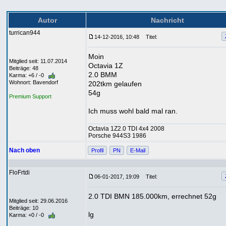
Autor
Nachricht
turrican944
14-12-2016, 10:48
Titel:
Moin
Mitglied seit: 11.07.2014
Octavia 1Z
Beiträge: 48
2.0 BMM
Karma: +6 / -0
Wohnort: Bavendorf
202tkm gelaufen
54g
Premium Support
Ich muss wohl bald mal ran.
Octavia 1Z2.0 TDI 4x4 2008
Porsche 944S3 1986
Nach oben
Profil
PN
E-Mail
FloFrtdi
06-01-2017, 19:09
Titel:
2.0 TDI BMN 185.000km, errechnet 52g
Mitglied seit: 29.06.2016
Beiträge: 10
lg
Karma: +0 / -0