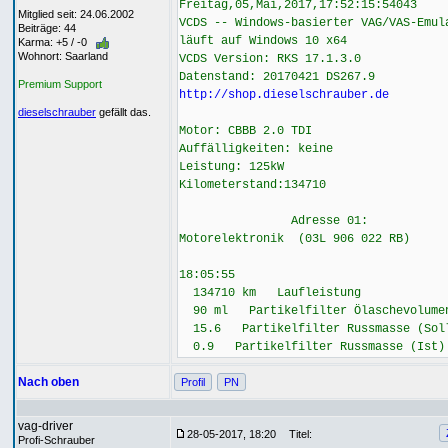
Freitag,05,Mai,2017,17:52:15:54043
Mitglied seit: 24.06.2002
VCDS -- Windows-basierter VAG/VAS-Emul
Beiträge: 44
läuft auf Windows 10 x64
Karma: +5 / -0
Wohnort: Saarland
VCDS Version: RKS 17.1.3.0
Datenstand: 20170421 DS267.9
Premium Support
http://shop.dieselschrauber.de
dieselschrauber
gefällt das.
Motor: CBBB 2.0 TDI
Auffälligkeiten: keine
Leistung: 125kW
Kilometerstand:134710
Adresse 01:
Motorelektronik (03L 906 022 RB)
18:05:55
134710 km Laufleistung
90 ml Partikelfilter Ölaschevolume
15.6 Partikelfilter Russmasse (Sol
0.9 Partikelfilter Russmasse (Ist)
Nach oben
Profil
PN
vag-driver
28-05-2017, 18:20
Titel:
Profi-Schrauber