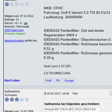
MKB: CFHC
Fahrzeug: Golf 6 Variant 2,0 TDI BJ 01/13
Mitglied seit: 07.12.2012
Laufleistung: 260000KM
Beiträge: 51
Karma: +9 / -0
Wohnort: Söhrewald
IDE00432 Partikelfilter: Zeit seit letzter
2015 Seat Leon
Premium Support
Regeneration 4969 s
IDE00433 Partikelfilter: Ölaschevolumen 0.
dieselschrauber
gefällt das.
IDE00434 Partikelfilter: Rußmasse berechn
8.51 g
IDE00435 Partikelfilter: Rußmasse gemes
8.33 g
Seat Leon 3 ST (5F)
2,0 TDI MKB:CUNA
Nach oben
Profil
PN
Garage
haithamina
26-02-2017, 18:46
Titel:
Schrauber
haithamina hat folgendes geschrieben:
Passat B8 CRLB QFZ 2015 29613 km
Mitglied seit: 15.05.2006