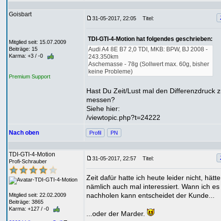
Goisbart
31-05-2017, 22:05
Titel:
TDI-GTI-4-Motion hat folgendes geschrieben:
Mitglied seit: 15.07.2009
Beiträge: 15
Audi A4 8E B7 2,0 TDI, MKB: BPW, BJ 2008 -
Karma: +3 / -0
243.350km
Aschemasse - 78g (Sollwert max. 60g, bisher
keine Probleme)
Premium Support
Hast Du Zeit/Lust mal den Differenzdruck 
messen?
Siehe hier:
/viewtopic.php?t=24222
Nach oben
Profil
PN
TDI-GTI-4-Motion
31-05-2017, 22:57
Titel:
Profi-Schrauber
Zeit dafür hatte ich heute leider nicht, hätt
nämlich auch mal interessiert. Wann ich es
nachholen kann entscheidet der Kunde...
Mitglied seit: 22.02.2009
Beiträge: 3865
Karma: +127 / -0
...oder der Marder.