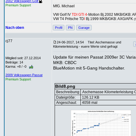
2002 Volkswagen Golf
Premium Support
MfG. Michael
VW Golf IV
TDI GTI 4
-Motion Bj.2002 MKB/GKB: A
VW T4 Pritsche TD
I
Bj.1999 MKB/GKB: AXG/AFK
(
Nach oben
Profil
PN
Garage
cj77
24-06-2017, 14:54
Titel: Aschemasse und
Kilometerleistung - euere Werte sind gefragt
Update für meinen Passat 2009er 3C Varia
Mitglied seit: 27.12.2014
MKB: CBDC
Beiträge: 14
Karma: +8 / -0
BlueMotion mit 5-Gang Handschalter.
2009 Volkswagen Passat
Premium Support
Bild8.png
Beschreibung:
Aschemasse Kilometerleistung
Dateigröße:
126.12 KB
Angeschaut:
4058 mal