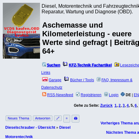
Diesel, Motorentechnik und Fahrzeugtechnik
Reparatur, Wartung und Diagnose (OBD).
Aschemasse und
Kilometerleistung - euere
Werte sind gefragt | Beiträ
64+
Suchen
KFZ-Technik Fachartikel
Lesezeich
Links
Garage
Bücher / Tools
FAQ, Impressum &
Datenschutz
RSS-Newsfeed
Registrieren
Login
DE
|
EN
Gehe zu Seite:
Zurück
1
,
2
,
3
,
4
,
5
,
6
,
Neues Thema
Antworten
🔗
⭐
🖨
Vorheriges Thema an
Dieselschrauber - Übersicht
»
Diesel
Nächstes Thema a
Motorentechnik