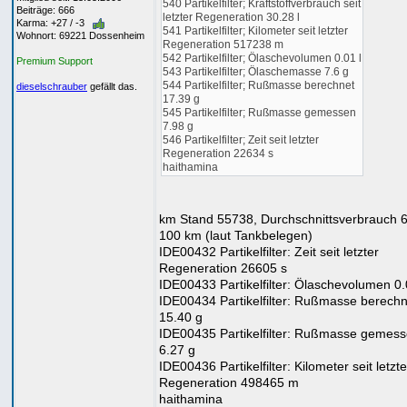
540 Partikelfilter; Kraftstoffverbrauch seit
Beiträge: 666
letzter Regeneration 30.28 l
Karma: +27 / -3
541 Partikelfilter; Kilometer seit letzter
Wohnort: 69221 Dossenheim
Regeneration 517238 m
542 Partikelfilter; Ölaschevolumen 0.01 l
Premium Support
543 Partikelfilter; Ölaschemasse 7.6 g
544 Partikelfilter; Rußmasse berechnet
dieselschrauber
gefällt das.
17.39 g
545 Partikelfilter; Rußmasse gemessen
7.98 g
546 Partikelfilter; Zeit seit letzter
Regeneration 22634 s
haithamina
km Stand 55738, Durchschnittsverbrauch 6,
100 km (laut Tankbelegen)
IDE00432 Partikelfilter: Zeit seit letzter
Regeneration 26605 s
IDE00433 Partikelfilter: Ölaschevolumen 0.
IDE00434 Partikelfilter: Rußmasse berechn
15.40 g
IDE00435 Partikelfilter: Rußmasse gemes
6.27 g
IDE00436 Partikelfilter: Kilometer seit letzte
Regeneration 498465 m
haithamina