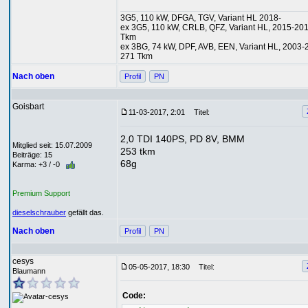
3G5, 110 kW, DFGA, TGV, Variant HL 2018-
ex 3G5, 110 kW, CRLB, QFZ, Variant HL, 2015-20
Tkm
ex 3BG, 74 kW, DPF, AVB, EEN, Variant HL, 2003-
271 Tkm
Nach oben
Profil
PN
Goisbart
11-03-2017, 2:01
Titel:
2,0 TDI 140PS, PD 8V, BMM
Mitglied seit: 15.07.2009
253 tkm
Beiträge: 15
68g
Karma: +3 / -0
Premium Support
dieselschrauber
gefällt das.
Nach oben
Profil
PN
cesys
05-05-2017, 18:30
Titel:
Blaumann
Code: