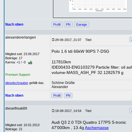
Nach oben
Profil
PN
Garage
alexandererlangen
28-06-2017, 21:07
Titel:
Polo 1.6 tdi 66kW 90PS 7-DSG
Mitglied seit: 23.06.2017
Beiträge: 17
117810km
Karma: +1 / -0
IDE00433-ENG103279 Particle filter: oil as
volume-MASS_ASH_PF 32.1282579 g
Premium Support
Schöne Grüße
dieselschrauber
gefällt das.
Alexander
Nach oben
Profil
PN
dieselfreak89
18-08-2017, 14:54
Titel:
Audi Q3 2.0 TDI Quattro 177PS S-tronic
Mitglied seit: 10.01.2013
47'000km , 13.4g
Aschemasse
Beiträge: 21