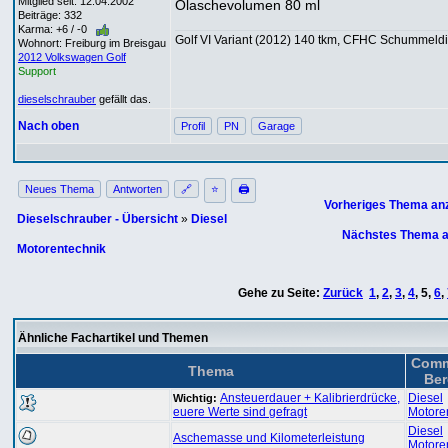
Mitglied seit: 12.04.2002
Ölaschevolumen 80 ml
Beiträge: 332
Karma: +6 / -0
Golf VI Variant (2012) 140 tkm, CFHC Schummeldi
Wohnort: Freiburg im Breisgau
2012 Volkswagen Golf
Support
dieselschrauber
gefällt das.
Nach oben
Profil
PN
Garage
Neues Thema
Antworten
🔗
⭐
🖨
Vorheriges Thema an
Dieselschrauber - Übersicht
»
Diesel
Nächstes Thema a
Motorentechnik
Gehe zu Seite:
Zurück
1
,
2
,
3
,
4
,
5
,
6
,
Ähnliche Fachartikel und Themen
Comm
Thema
Ber
Ansteuerdauer + Kalibrierdrücke,
Diesel
Wichtig:
euere Werte sind gefragt
Motore
Diesel
Aschemasse und Kilometerleistung
Motore