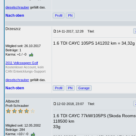
dieselschrauber
gefällt das.
Nach oben
Profil
PN
Drzeszcz
14-11-2017, 12:28
Titel:
1.6 TDI CAYC 105PS 141202 km = 34,32g
Mitglied seit: 26.10.2017
Beiträge: 1
Karma: +1 / -0
2011 Volkswagen Golf
Kostenloser Account, kein
CAN Entwicklungs-Support
dieselschrauber
gefällt das.
Nach oben
Profil
PN
Garage
Albrecht
12-02-2018, 23:07
Titel:
Profi-Schrauber
1.6 TDI CAYC 77kW/105PS (Skoda Roomst
118500 km
Mitglied seit: 12.05.2002
33g
Beiträge: 284
Karma: +10 / -0