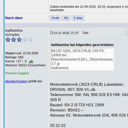
Zuletzt bearbeitet am 11-09-2018, 18:16, insgesamt 1-m
bearbeitet.
Nach oben
Profil
PN
E-Mail
haithamina
14-11-2018, 21:37
Titel:
Schrauber
haithamina hat folgendes geschrieben:
B8 (3C 5Q0), J623-CRLB, 150 PS,
Mitglied seit: 15.05.2006
14900 km
Beiträge: 666
Ölaschevolumen 0,00 L, Ölaschemasse
Karma: +27 / -3
3,7 gr
Wohnort: 69221 Dossenheim
haithamina
Premium Support
dieselschrauber
gefällt das.
Motorelektronik (J623-CRLB) Labeldatei:.
DRV\04L-907-309-V1.clb
Teilenummer SW: 04L 906 026 ES HW: 04
309 R
Bauteil: R4 2.0l TDI H21 1989
Revision: B5H21---
Adresse 01: Motorelektronik (04L 906 026
20:11:02