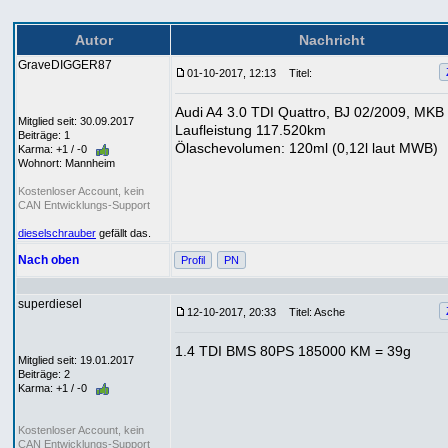
Autor
Nachricht
GraveDIGGER87
01-10-2017, 12:13
Titel:
Audi A4 3.0 TDI Quattro, BJ 02/2009, MK
Mitglied seit: 30.09.2017
Laufleistung 117.520km
Beiträge: 1
Ölaschevolumen: 120ml (0,12l laut MWB)
Karma: +1 / -0
Wohnort: Mannheim
Kostenloser Account, kein
CAN Entwicklungs-Support
dieselschrauber
gefällt das.
Nach oben
Profil
PN
superdiesel
12-10-2017, 20:33
Titel: Asche
1.4 TDI BMS 80PS 185000 KM = 39g
Mitglied seit: 19.01.2017
Beiträge: 2
Karma: +1 / -0
Kostenloser Account, kein
CAN Entwicklungs-Support