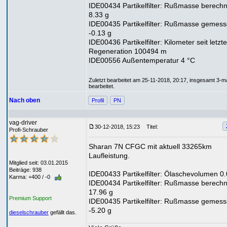
IDE00434 Partikelfilter: Rußmasse berechn
8.33 g
IDE00435 Partikelfilter: Rußmasse gemes
-0.13 g
IDE00436 Partikelfilter: Kilometer seit letzte
Regeneration 100494 m
IDE00556 Außentemperatur 4 °C
Zuletzt bearbeitet am 25-11-2018, 20:17, insgesamt 3-m
bearbeitet.
Nach oben
Profil
PN
vag-driver
30-12-2018, 15:23
Titel:
Profi-Schrauber
Sharan 7N CFGC mit aktuell 33265km
Laufleistung.
Mitglied seit: 03.01.2015
Beiträge: 938
IDE00433 Partikelfilter: Ölaschevolumen 0.
Karma: +400 / -0
IDE00434 Partikelfilter: Rußmasse berechn
17.96 g
Premium Support
IDE00435 Partikelfilter: Rußmasse gemes
-5.20 g
dieselschrauber
gefällt das.