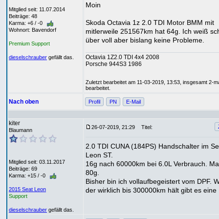
Moin
Mitglied seit: 11.07.2014
Beiträge: 48
Skoda Octavia 1z 2.0 TDI Motor BMM mit
Karma: +6 / -0
Wohnort: Bavendorf
mitlerweile 251567km hat 64g. Ich weiß s
über voll aber bislang keine Probleme.
Premium Support
Octavia 1Z2.0 TDI 4x4 2008
dieselschrauber
gefällt das.
Porsche 944S3 1986
Zuletzt bearbeitet am 11-03-2019, 13:53, insgesamt 2-m
bearbeitet.
Nach oben
Profil
PN
E-Mail
kiter
26-07-2019, 21:29
Titel:
Blaumann
2.0 TDI CUNA (184PS) Handschalter im Se
Leon ST.
Mitglied seit: 03.11.2017
16g nach 60000km bei 6.0L Verbrauch. Ma
Beiträge: 69
80g.
Karma: +15 / -0
Bisher bin ich vollaufbegeistert vom DPF. 
der wirklich bis 300000km hält gibt es eine
2015 Seat Leon
Support
dieselschrauber
gefällt das.