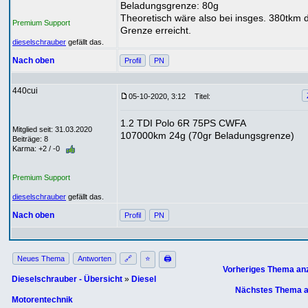
Beladungsgrenze: 80g
Theoretisch wäre also bei insges. 380tkm d
Premium Support
Grenze erreicht.
dieselschrauber
gefällt das.
Nach oben
Profil
PN
440cui
05-10-2020, 3:12
Titel:
1.2 TDI Polo 6R 75PS CWFA
Mitglied seit: 31.03.2020
107000km 24g (70gr Beladungsgrenze)
Beiträge: 8
Karma: +2 / -0
Premium Support
dieselschrauber
gefällt das.
Nach oben
Profil
PN
Neues Thema
Antworten
🔗
⭐
🖨
Vorheriges Thema an
Dieselschrauber - Übersicht
»
Diesel
Nächstes Thema a
Motorentechnik