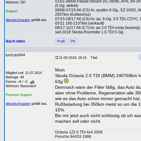
01/01-08/08 Passat Variant 35i, 08/96, AFN, 94-2
Wohnort: DD
(5.Gg. defekt)
08/08-07/15 A6 (C5) Av. quattro 6-Gg., EZ 10/02, 
Support
265Tkm (Kolbenriss)
07/15-09/17 A6 (C6) Av. qu. 6-Gg. 3.0 TDI, CDYC,
dieselschrauber
gefällt das.
05/11 180-210Tkm (verkauft)
08/17-11/17 A6 (C7) Av. qu 3.0 TDI comp.(leasing)
seit 2018 Skoda Roomster 1.6 TDI 5-Gg.
Nach oben
Profil
PN
turrican944
11-09-2018, 18:15
Titel:
Moin
Mitglied seit: 11.07.2014
Skoda Octavia 2.0 TDI (BMM) 240768km ha
Beiträge: 48
63g
Karma: +6 / -0
Wohnort: Bavendorf
Demnach wäre der Filter fällig, das Auto läu
aber ohne Probleme, Regeneration alle 3
Premium Support
wie es das Auto schon immer gemacht hat,
Rußbeladung bei 350km meist so um die 1
dieselschrauber
gefällt das.
15%.
Bin mir jetzt auch nicht schlüssig ob ich wa
machen soll oder nicht.
Octavia 1Z2.0 TDI 4x4 2008
Porsche 944S3 1986