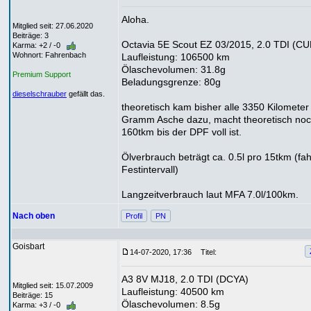
Aloha.
Mitglied seit: 27.06.2020
Beiträge: 3
Octavia 5E Scout EZ 03/2015, 2.0 TDI (C
Karma: +2 / -0
Wohnort: Fahrenbach
Laufleistung: 106500 km
Ölaschevolumen: 31.8g
Premium Support
Beladungsgrenze: 80g
dieselschrauber
gefällt das.
theoretisch kam bisher alle 3350 Kilometer
Gramm Asche dazu, macht theoretisch no
160tkm bis der DPF voll ist.
Ölverbrauch beträgt ca. 0.5l pro 15tkm (fah
Festintervall)
Langzeitverbrauch laut MFA 7.0l/100km.
Nach oben
Profil
PN
Goisbart
14-07-2020, 17:36
Titel:
A3 8V MJ18, 2.0 TDI (DCYA)
Mitglied seit: 15.07.2009
Laufleistung: 40500 km
Beiträge: 15
Ölaschevolumen: 8.5g
Karma: +3 / -0