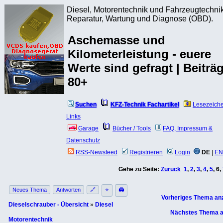
Diesel, Motorentechnik und Fahrzeugtechnik
Reparatur, Wartung und Diagnose (OBD).
Aschemasse und
Kilometerleistung - euere
Werte sind gefragt | Beiträ
80+
Suchen
KFZ-Technik Fachartikel
Lesezeich
Links
Garage
Bücher / Tools
FAQ, Impressum &
Datenschutz
RSS-Newsfeed
Registrieren
Login
DE
|
EN
Gehe zu Seite:
Zurück
1
,
2
,
3
,
4
,
5
,
6
,
Neues Thema
Antworten
🔗
⭐
🖨
Vorheriges Thema an
Dieselschrauber - Übersicht
»
Diesel
Nächstes Thema a
Motorentechnik