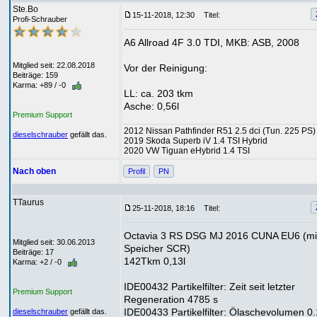
Ste.Bo
15-11-2018, 12:30
Titel:
Profi-Schrauber
A6 Allroad 4F 3.0 TDI, MKB: ASB, 2008
Mitglied seit: 22.08.2018
Vor der Reinigung:
Beiträge: 159
Karma: +89 / -0
LL: ca. 203 tkm
Asche: 0,56l
Premium Support
2012 Nissan Pathfinder R51 2.5 dci (Tun. 225 PS)
dieselschrauber
gefällt das.
2019 Skoda Superb iV 1.4 TSI Hybrid
2020 VW Tiguan eHybrid 1.4 TSI
Nach oben
Profil
PN
TTaurus
25-11-2018, 18:16
Titel:
Octavia 3 RS DSG MJ 2016 CUNA EU6 (mi
Mitglied seit: 30.06.2013
Speicher SCR)
Beiträge: 17
142Tkm 0,13l
Karma: +2 / -0
IDE00432 Partikelfilter: Zeit seit letzter
Premium Support
Regeneration 4785 s
IDE00433 Partikelfilter: Ölaschevolumen 0.
dieselschrauber
gefällt das.