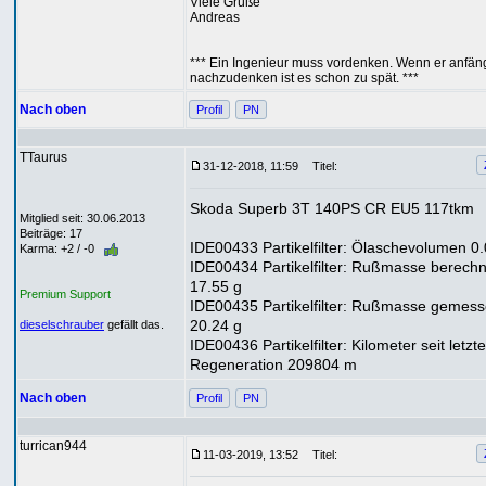
Viele Grüße
Andreas
*** Ein Ingenieur muss vordenken. Wenn er anfän
nachzudenken ist es schon zu spät. ***
Nach oben
Profil
PN
TTaurus
31-12-2018, 11:59
Titel:
Skoda Superb 3T 140PS CR EU5 117tkm
Mitglied seit: 30.06.2013
Beiträge: 17
IDE00433 Partikelfilter: Ölaschevolumen 0.
Karma: +2 / -0
IDE00434 Partikelfilter: Rußmasse berechn
17.55 g
Premium Support
IDE00435 Partikelfilter: Rußmasse gemes
20.24 g
dieselschrauber
gefällt das.
IDE00436 Partikelfilter: Kilometer seit letzte
Regeneration 209804 m
Nach oben
Profil
PN
turrican944
11-03-2019, 13:52
Titel: