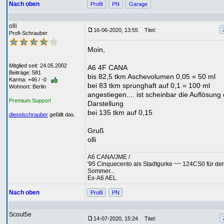
Nach oben
Profil
PN
Garage
olli
16-06-2020, 13:55
Titel:
Profi-Schrauber
Moin,
Mitglied seit: 24.05.2002
A6 4F CANA
Beiträge: 581
bis 82,5 tkm Aschevolumen 0,05 = 50 ml
Karma: +46 / -0
bei 83 tkm sprunghaft auf 0,1 = 100 ml
Wohnort: Berlin
angestiegen.... ist scheinbar die Auflösung
Premium Support
Darstellung
bei 135 tkm auf 0,15
dieselschrauber
gefällt das.
Gruß
olli
A6 CANA/JME /
'95 Cinquecento als Stadtgurke ~~ 124CS0 für de
Sommer...
Ex-A6 AEL
Nach oben
Profil
PN
Scout5e
14-07-2020, 15:24
Titel: