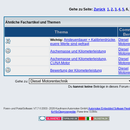
Gehe zu Seite:
Zurück
1
,
2
,
3
,
4
,
5
,
6
,
Ähnliche Fachartikel und Themen
Comm
Thema
Ber
Ansteuerdauer + Kalibrierdrücke,
Diesel
Wichtig:
euere Werte sind gefragt
Motore
Diesel
Aschemasse und Kilometerleistung
Motore
Aschemasse und Kilometerleistung,
Diesel
CUNA Motor
Motore
Diesel
Bewertung der Kilometerleistung
Motore
Gehe zu:
Du
kannst keine
Beiträge in dieses Forum 
Foren- und Portal-Software: V7.7 © 2003 - 2026 Kaufmann Automotive GmbH,
Automotive Embedded Software Freel
für Kfz-Diagnosegeräte
. Parse time: 0,084s