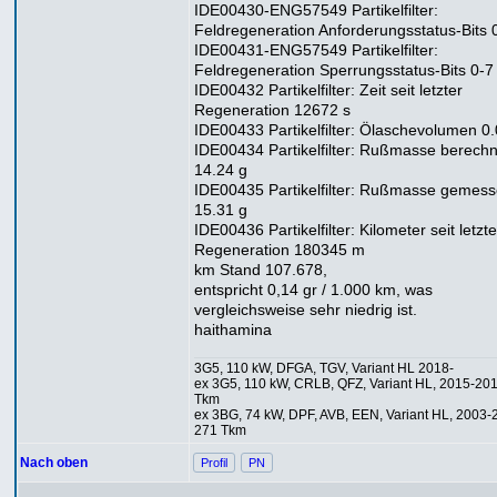
IDE00430-ENG57549 Partikelfilter:
Feldregeneration Anforderungsstatus-Bits 
IDE00431-ENG57549 Partikelfilter:
Feldregeneration Sperrungsstatus-Bits 0-7
IDE00432 Partikelfilter: Zeit seit letzter
Regeneration 12672 s
IDE00433 Partikelfilter: Ölaschevolumen 0.
IDE00434 Partikelfilter: Rußmasse berechn
14.24 g
IDE00435 Partikelfilter: Rußmasse gemes
15.31 g
IDE00436 Partikelfilter: Kilometer seit letzte
Regeneration 180345 m
km Stand 107.678,
entspricht 0,14 gr / 1.000 km, was
vergleichsweise sehr niedrig ist.
haithamina
3G5, 110 kW, DFGA, TGV, Variant HL 2018-
ex 3G5, 110 kW, CRLB, QFZ, Variant HL, 2015-20
Tkm
ex 3BG, 74 kW, DPF, AVB, EEN, Variant HL, 2003-
271 Tkm
Nach oben
Profil
PN