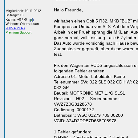
Hallo Freunde,
Mitglied seit: 10.11.2012
Beiträge: 13
Karma: +0 / -0
wir haben einen Golf 5 R32, MKB "BUB" mi
Wohnort: Oberhausen
Kompressor Umbau von SLS. Auf dem Weg
2005 Audi A3
Arbeit in der Frueh sprang die MKL an. Auto
Premium Support
ganz normal, voll Leistung - alle 6 Zylinder 
Das Auto wurde vorsichtig nach Hause bew
Zuendstecker geprueft, aber diese waren a
fest.
Fix den Wagen an VCDS angeschlossen u
folgenden Fehler erhalten:
Adresse 01: Motor Labeldatei: Keine
Teilenummer SW: 022 SLS 032 CD HW: 02
032 GP
Bauteil: MOTRONIC ME7.1.*G SLS1
Revision: --H02--- Seriennummer:
VWZ7Z0G8128678
Codierung: 0000172
Betriebsnr.: WSC 01279 785 00200
VCID: A24D2DDB7D658F08978
1 Fehler gefunden:
004964 - Zündansteuerung Zylinder 4