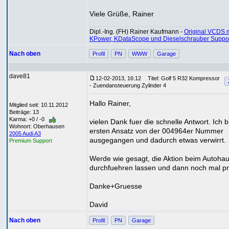
Viele Grüße, Rainer
Dipl.-Ing. (FH) Rainer Kaufmann -
Original VCDS m
KPower, KDataScope und Dieselschrauber Suppo
Nach oben
Profil
PN
WWW
Garage
dave81
12-02-2013, 16:12
Titel: Golf 5 R32 Kompressor
- Zuendansteuerung Zylinder 4
Hallo Rainer,
Mitglied seit: 10.11.2012
Beiträge: 13
Karma: +0 / -0
vielen Dank fuer die schnelle Antwort. Ich b
Wohnort: Oberhausen
ersten Ansatz von der 004964er Nummer
2005 Audi A3
ausgegangen und dadurch etwas verwirrt.
Premium Support
Werde wie gesagt, die Aktion beim Autoha
durchfuehren lassen und dann noch mal pr
Danke+Gruesse
David
Nach oben
Profil
PN
Garage