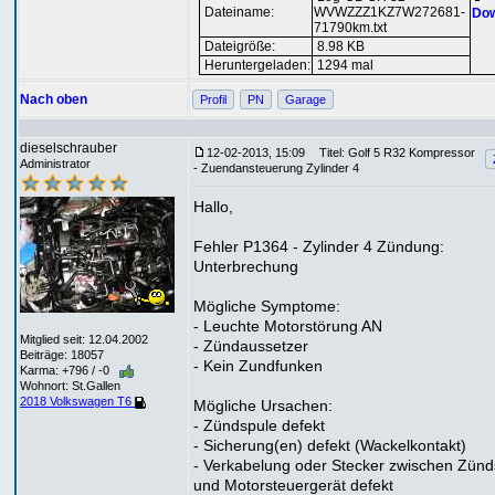
Dateiname:
WVWZZZ1KZ7W272681-
Dow
71790km.txt
Dateigröße:
8.98 KB
Heruntergeladen:
1294 mal
Nach oben
Profil
PN
Garage
dieselschrauber
12-02-2013, 15:09
Titel: Golf 5 R32 Kompressor
Administrator
- Zuendansteuerung Zylinder 4
Hallo,
Fehler P1364 - Zylinder 4 Zündung:
Unterbrechung
Mögliche Symptome:
- Leuchte Motorstörung AN
Mitglied seit: 12.04.2002
- Zündaussetzer
Beiträge: 18057
- Kein Zundfunken
Karma: +796 / -0
Wohnort: St.Gallen
2018 Volkswagen T6
Mögliche Ursachen:
- Zündspule defekt
- Sicherung(en) defekt (Wackelkontakt)
- Verkabelung oder Stecker zwischen Zünd
und Motorsteuergerät defekt