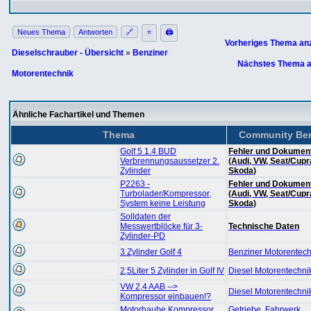
Neues Thema
Antworten
🔗
⭐
🖨
Vorheriges Thema an
Dieselschrauber - Übersicht
»
Benziner
Nächstes Thema a
Motorentechnik
Ähnliche Fachartikel und Themen
Thema
Community Ber
Golf 5 1.4 BUD
Fehler und Dokument
Verbrennungsaussetzer 2.
(Audi, VW, Seat/Cupr
Zylinder
Skoda)
P2263 -
Fehler und Dokument
Turbolader/Kompressor,
(Audi, VW, Seat/Cupr
System keine Leistung
Skoda)
Solldaten der
Messwertblöcke für 3-
Technische Daten
Zylinder-PD
3 Zylinder Golf 4
Benziner Motorentech
2,5Liter 5 Zylinder in Golf IV
Diesel Motorentechni
VW 2,4 AAB -->
Diesel Motorentechni
Kompressor einbauen!?
Motorhaube Kompressor
Getriebe, Fahrwerk,