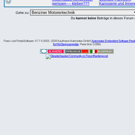
gerissen---- kleben???
Karosserie und Inne
Gehe zu:
Du
kannst keine
Beiträge in dieses Forum 
Foren- und Portal-Software: V7.7 © 2003 - 2026 Kaufmann Automotive GmbH,
Automotive Embedded Software Freel
für Kfz-Diagnosegeräte
. Parse time: 0,088s