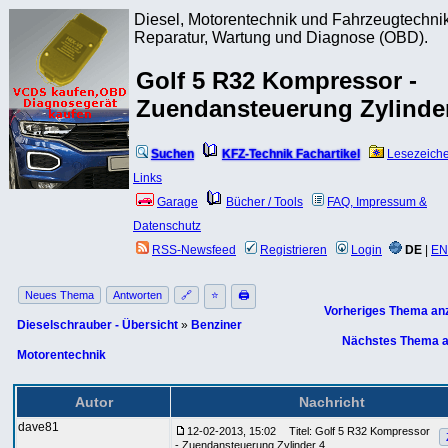
Diesel, Motorentechnik und Fahrzeugtechnik
Reparatur, Wartung und Diagnose (OBD).
Golf 5 R32 Kompressor -
Zuendansteuerung Zylinde
Suchen
KFZ-Technik Fachartikel
Lesezeich
Links
Garage
Bücher / Tools
FAQ, Impressum &
Datenschutz
RSS-Newsfeed
Registrieren
Login
DE
|
EN
Neues Thema
Antworten
🔗
⭐
🖨
Vorheriges Thema an
Dieselschrauber - Übersicht
»
Benziner
Nächstes Thema a
Motorentechnik
Autor
Nachricht
dave81
12-02-2013, 15:02
Titel: Golf 5 R32 Kompressor
- Zuendansteuerung Zylinder 4