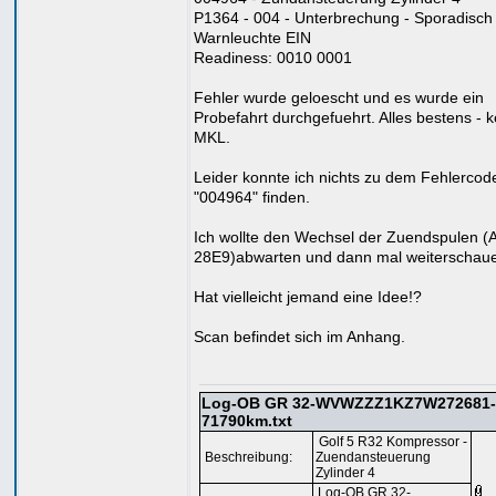
P1364 - 004 - Unterbrechung - Sporadisch 
Warnleuchte EIN
Readiness: 0010 0001
Fehler wurde geloescht und es wurde ein
Probefahrt durchgefuehrt. Alles bestens - k
MKL.
Leider konnte ich nichts zu dem Fehlercod
"004964" finden.
Ich wollte den Wechsel der Zuendspulen (A
28E9)abwarten und dann mal weiterschau
Hat vielleicht jemand eine Idee!?
Scan befindet sich im Anhang.
Log-OB GR 32-WVWZZZ1KZ7W272681-
71790km.txt
Golf 5 R32 Kompressor -
Beschreibung:
Zuendansteuerung
Zylinder 4
Log-OB GR 32-