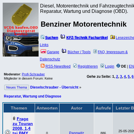
Diesel, Motorentechnik und Fahrzeugtechnik
Reparatur, Wartung und Diagnose (OBD).
Benziner Motorentechnik
Suchen
KFZ-Technik Fachartikel
Lesezeich
Links
Garage
Bücher / Tools
FAQ, Impressum &
Datenschutz
RSS-Newsfeed
Registrieren
Login
DE
|
EN
Moderator
:
Profi-Schrauber
Gehe zu Seite:
1
,
2
,
3
,
4
,
5
,
6
Mitglieder in diesem Forum: Keine
Dieselschrauber - Übersicht
»
Neues Thema
Reparatur, Wartung und Diagnose
Themen
Antworten
Autor
Aufrufe
Letzter 
Frage
zu Touran
2008, 1,4
25-05-2026
tsi BMY
Pannwitz
0
886