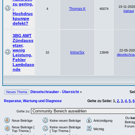
zu gering.
19-11-2020
-
Thomas K
4
40074
klahaui
Hochdruc
kpumpe
defekt?
3BG AWT
Zündauss
etzer,
wenig
22-05-2020
InlineSix
10
13849
Leistung,
dieselschra
Fehler
Lambdaso
nde
Dieselschrauber - Übersicht
»
Se
Neues Thema
Reparatur, Wartung und Diagnose
Gehe zu Seite:
1
,
2
,
3
,
4
,
5
,
6
Gehe zu:
Du
ka
Neue Beiträge
Keine neuen Beiträge
Ankündigung
Beiträg
Forum 
Neue Beiträge [
Keine neuen Beiträge
Wichtig
Top-Thema ]
[ Top-Thema ]