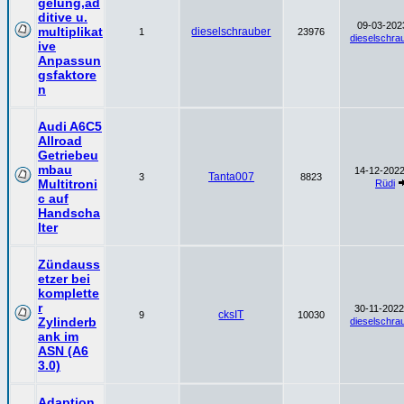
gelung,ad
ditive u.
09-03-2023
multiplikat
dieselschrauber
1
23976
dieselschra
ive
Anpassun
gsfaktore
n
Audi A6C5
Allroad
Getriebeu
mbau
14-12-2022
Tanta007
3
8823
Multitroni
Rüdi
c auf
Handscha
lter
Zündauss
etzer bei
komplette
r
30-11-2022
cksIT
9
10030
Zylinderb
dieselschra
ank im
ASN (A6
3.0)
Adaption