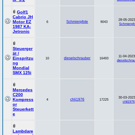
Golf1
Cabrio JH
28-05-2023
Motor EZ
Schmierpfote
6
9043
Schmierpf
1987 KA-
Jetronic
Steuerger
ät /
11-04-2023
Einspritzu
dieselschrauber
10
16493
dieselschra
ng
Mondial
SMX 125i
Mercedes
C200
30-03-2023
Kompress
chli1976
4
17225
chli1976
or
Steuerkett
e
Lambdare