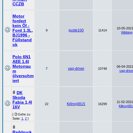
CCZB
Motor
fordert
kein Öl -
10-05-2021
Ford 1,3L,
guste100
9
11414
Wibbing
BJ1996 -
Füllstand
ok
Polo 6N1
AEE 1.6l
Motorrau
06-04-2021
vag-driver
7
10748
m
vag-drive
ölverschm
iert
DK
Skoda
Fabia 1,4l
11-02-2021
Killroy0815
22
16299
Killroy08
16V
[
Gehe zu
Seite:
1
,
2
]
Raildruck