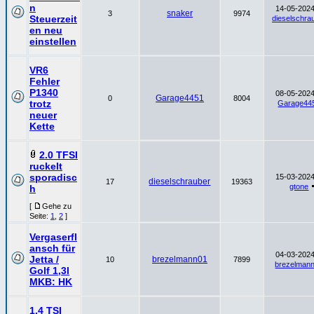
n
14-05-2024
snaker
3
9974
Steuerzeit
dieselschra
en neu
einstellen
VR6
Fehler
P1340
08-05-2024
Garage4451
0
8004
trotz
Garage44
neuer
Kette
2.0 TFSI
ruckelt
sporadisc
15-03-2024
dieselschrauber
17
19363
gtone
h
[
Gehe zu
Seite:
1
,
2
]
Vergaserfl
ansch für
04-03-2024
Jetta /
brezelmann01
10
7899
brezelman
Golf 1,3l
MKB: HK
1.4 TSI