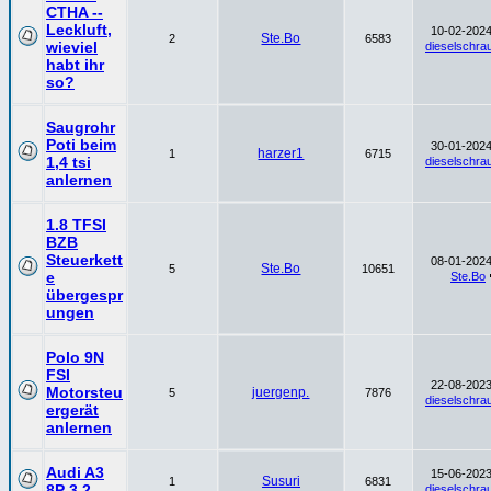
CTHA --
Leckluft,
10-02-2024
Ste.Bo
2
6583
wieviel
dieselschra
habt ihr
so?
Saugrohr
Poti beim
30-01-2024
harzer1
1
6715
1,4 tsi
dieselschra
anlernen
1.8 TFSI
BZB
Steuerkett
08-01-2024
Ste.Bo
5
10651
e
Ste.Bo
übergespr
ungen
Polo 9N
FSI
22-08-2023
Motorsteu
juergenp.
5
7876
dieselschra
ergerät
anlernen
Audi A3
15-06-2023
Susuri
1
6831
8P 3.2
dieselschra