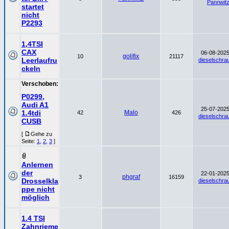
Pannwit
startet
nicht
P2293
1,4TSI
CAX
06-08-2025
golifix
10
21117
Leerlaufru
dieselschra
ckeln
Verschoben:
P0299,
Audi A1
25-07-2025
1.4tdi
Malo
42
426
dieselschra
CUSB
[
Gehe zu
Seite:
1
,
2
,
3
]
Anlernen
der
22-01-2025
phgraf
3
16159
Drosselkla
dieselschra
ppe nicht
möglich
1.4 TSI
Zahnrieme