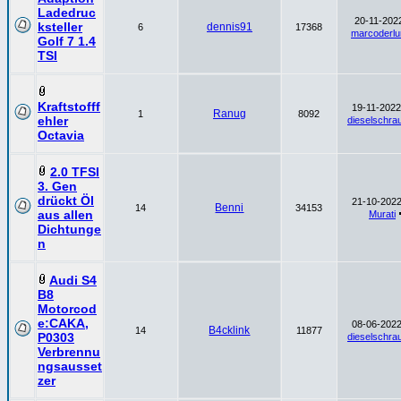
Ladedruc
20-11-2022
ksteller
dennis91
6
17368
marcoderl
Golf 7 1.4
TSI
Kraftstofff
19-11-2022
Ranug
1
8092
ehler
dieselschra
Octavia
2.0 TFSI
3. Gen
drückt Öl
21-10-2022
Benni
14
34153
aus allen
Murati
Dichtunge
n
Audi S4
B8
Motorcod
e:CAKA,
08-06-2022
B4cklink
14
11877
P0303
dieselschra
Verbrennu
ngsausset
zer