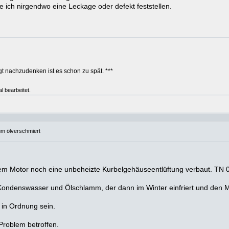
e ich nirgendwo eine Leckage oder defekt feststellen.
t nachzudenken ist es schon zu spät. ***
l bearbeitet.
um ölverschmiert
deinem Motor noch eine unbeheizte Kurbelgehäuseentlüftung verbaut. TN
 Kondenswasser und Ölschlamm, der dann im Winter einfriert und den M
 in Ordnung sein.
Problem betroffen.