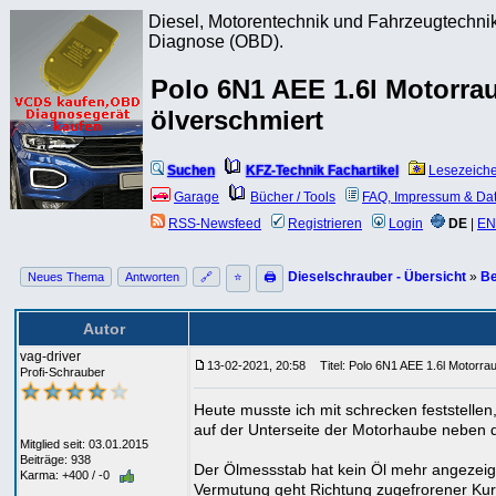
Diesel, Motorentechnik und Fahrzeugtechnik
Diagnose (OBD).
Polo 6N1 AEE 1.6l Motorr
ölverschmiert
Suchen
KFZ-Technik Fachartikel
Lesezeich
Garage
Bücher / Tools
FAQ, Impressum & Da
RSS-Newsfeed
Registrieren
Login
DE
|
EN
Dieselschrauber - Übersicht
»
Be
Neues Thema
Antworten
🔗
⭐
🖨
Autor
vag-driver
13-02-2021, 20:58
Titel: Polo 6N1 AEE 1.6l Motorra
Profi-Schrauber
Heute musste ich mit schrecken feststelle
auf der Unterseite der Motorhaube neben de
Mitglied seit: 03.01.2015
Beiträge: 938
Der Ölmessstab hat kein Öl mehr angezeig
Karma: +400 / -0
Vermutung geht Richtung zugefrorener Kurbe