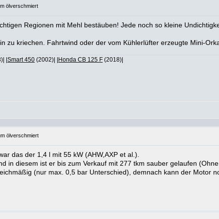
um ölverschmiert
htigen Regionen mit Mehl bestäuben! Jede noch so kleine Undichtigkeit
hin zu kriechen. Fahrtwind oder der vom Kühlerlüfter erzeugte Mini-Orka
| |
Smart 450
(2002)| |
Honda CB 125 F
(2018)|
um ölverschmiert
war das der 1,4 l mit 55 kW (AHW,AXP et al.).
nd in diesem ist er bis zum Verkauf mit 277 tkm sauber gelaufen (Ohn
eichmäßig (nur max. 0,5 bar Unterschied), demnach kann der Motor no