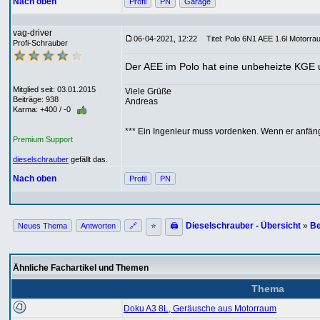
Nach oben
Profil
PN
Garage
vag-driver
06-04-2021, 12:22
Titel: Polo 6N1 AEE 1.6l Motorra
Profi-Schrauber
Der AEE im Polo hat eine unbeheizte KGE u
Mitglied seit: 03.01.2015
Viele Grüße
Beiträge: 938
Andreas
Karma: +400 / -0
*** Ein Ingenieur muss vordenken. Wenn er anfäng
Premium Support
dieselschrauber
gefällt das.
Nach oben
Profil
PN
Dieselschrauber - Übersicht
»
Be
Neues Thema
Antworten
🔗
⭐
🖨
Ähnliche Fachartikel und Themen
Thema
Doku A3 8L, Geräusche aus Motorraum