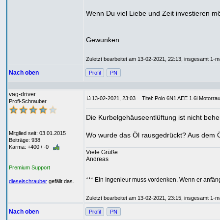
Wenn Du viel Liebe und Zeit investieren m
Gewunken
Zuletzt bearbeitet am 13-02-2021, 22:13, insgesamt 1-ma
Nach oben
Profil
PN
vag-driver
13-02-2021, 23:03
Titel: Polo 6N1 AEE 1.6l Motorra
Profi-Schrauber
Die Kurbelgehäuseentlüftung ist nicht behe
Mitglied seit: 03.01.2015
Wo wurde das Öl rausgedrückt? Aus dem Ölm
Beiträge: 938
Karma: +400 / -0
Viele Grüße
Andreas
Premium Support
*** Ein Ingenieur muss vordenken. Wenn er anfäng
dieselschrauber
gefällt das.
Zuletzt bearbeitet am 13-02-2021, 23:15, insgesamt 1-ma
Nach oben
Profil
PN