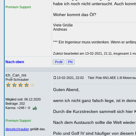
habe ich noch nicht untersucht. Auch konnt
Premium Support
Woher kommt das Öl?
Viele Grüße
Andreas
*** Ein Ingenieur muss vordenken. Wenn er anfäng
Zuletzt bearbeitet am 13-02-2021, 21:11, insgesamt 1-ma
Nach oben
Profil
PN
Ich_Can_nix
13-02-2021, 22:02
Titel: Polo 6N1 AEE 1.6l Motorra
Profi-Schrauber
Guten Abend,
Mitglied seit: 06.12.2020
wenn ich nicht ganz falsch liege, ist in 
Beiträge: 202
Karma: +248 / -0
Durch die Kurzstrecken sammelt sich hier
Premium Support
Nach dem Austausch sollte die Welt wieder
dieselschrauber
gefällt das.
Polo und Golf IV sind häufiger von diesem 