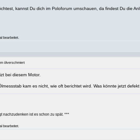
öchtest, kannst Du dich im Poloforum umschauen, da findest Du die Anl
l bearbeitet.
um ölverschmiert
izt bei diesem Motor.
essstab kam es nicht, wie oft berichtet wird. Was könnte jetzt defekt
t nachzudenken ist es schon zu spät. ***
l bearbeitet.