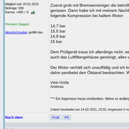
Mitglied seit: 03.01.2015
Zuerst grob mit Bremsenreiniger die betro
Beiträge: 938
gerissen. Dann habe ich mit meinem Nach
Karma: +400 / -0
folgende Kompression bei kaltem Motor:
Premium Support
14,7 bar
15,5 bar
dieselschrauber
gefällt das.
14,8 bar
15 bar
Dem Prüfgerät traue ich allerdings nicht, 
auch das Luftfiltergehäuse gereinigt, alles 
Der Motor verhält sich unauffällig und ic
dahin penibelst den Ölstand beobachten. W
Viele Grüße
Andreas
*** Ein Ingenieur muss vordenken. Wenn er anfäng
Zuletzt bearbeitet am 14-02-2021, 23:02, insgesamt 2-ma
Nach oben
Profil
PN