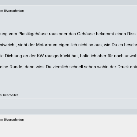
um ölverschmiert
chtung vom Plastikgehäuse raus oder das Gehäuse bekommt einen Riss.
tweicht, sieht der Motorraum eigentlich nicht so aus, wie Du es beschr
die Dichtung an der KW rausgedrückt hat, halte ich aber für noch unwah
leine Runde, dann wirst Du ziemlich schnell sehen wohin der Druck ent
l bearbeitet.
um ölverschmiert