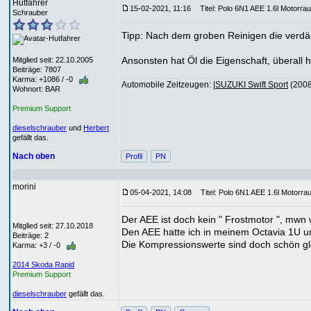
Hutfahrer
15-02-2021, 11:16
Titel: Polo 6N1 AEE 1.6l Motorra
Schrauber
Tipp: Nach dem groben Reinigen die verdäc
Ansonsten hat Öl die Eigenschaft, überall 
Mitglied seit: 22.10.2005
Beiträge: 7807
Karma: +1086 / -0
Automobile Zeitzeugen: |
SUZUKI Swift Sport
(2008)
Wohnort: BAR
Premium Support
dieselschrauber
und
Herbert
gefällt das.
Nach oben
Profil
PN
morini
05-04-2021, 14:08
Titel: Polo 6N1 AEE 1.6l Motorra
Der AEE ist doch kein " Frostmotor ", mwn 
Mitglied seit: 27.10.2018
Den AEE hatte ich in meinem Octavia 1U u
Beiträge: 2
Die Kompressionswerte sind doch schön gl
Karma: +3 / -0
2014 Skoda Rapid
Premium Support
dieselschrauber
gefällt das.