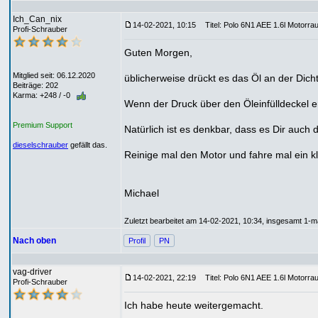
Ich_Can_nix
14-02-2021, 10:15
Titel: Polo 6N1 AEE 1.6l Motorra
Profi-Schrauber
Guten Morgen,
Mitglied seit: 06.12.2020
üblicherweise drückt es das Öl an der Di
Beiträge: 202
Karma: +248 / -0
Wenn der Druck über den Öleinfülldeckel en
Premium Support
Natürlich ist es denkbar, dass es Dir auch 
dieselschrauber
gefällt das.
Reinige mal den Motor und fahre mal ein k
Michael
Zuletzt bearbeitet am 14-02-2021, 10:34, insgesamt 1-ma
Nach oben
Profil
PN
vag-driver
14-02-2021, 22:19
Titel: Polo 6N1 AEE 1.6l Motorra
Profi-Schrauber
Ich habe heute weitergemacht.