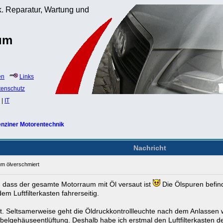
. Reparatur, Wartung und
aum
en
Links
tenschutz
|
IT
nziner Motorentechnik
Nachricht
um ölverschmiert
n, dass der gesamte Motorraum mit Öl versaut ist
Die Ölspuren befind
m Luftfilterkasten fahrerseitig.
t. Seltsamerweise geht die Öldruckkontrollleuchte nach dem Anlassen
lgehäuseentlüftung. Deshalb habe ich erstmal den Luftfilterkasten dem