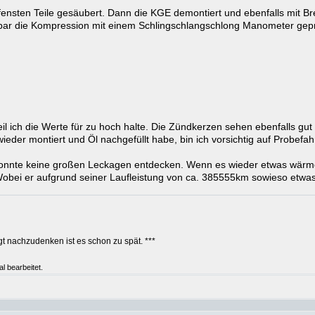
ffensten Teile gesäubert. Dann die KGE demontiert und ebenfalls mit B
bar die Kompression mit einem Schlingschlangschlong Manometer gepr
weil ich die Werte für zu hoch halte. Die Zündkerzen sehen ebenfalls gu
wieder montiert und Öl nachgefüllt habe, bin ich vorsichtig auf Probefah
h konnte keine großen Leckagen entdecken. Wenn es wieder etwas wärme
obei er aufgrund seiner Laufleistung von ca. 385555km sowieso etwas
t nachzudenken ist es schon zu spät. ***
l bearbeitet.