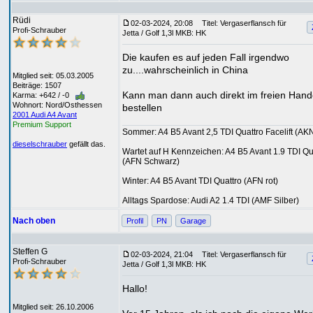
Rüdi
02-03-2024, 20:08
Titel: Vergaserflansch für
Profi-Schrauber
Jetta / Golf 1,3l MKB: HK
Die kaufen es auf jeden Fall irgendwo
zu....wahrscheinlich in China
Mitglied seit: 05.03.2005
Beiträge: 1507
Kann man dann auch direkt im freien Hand
Karma: +642 / -0
Wohnort: Nord/Osthessen
bestellen
2001 Audi A4 Avant
Premium Support
Sommer: A4 B5 Avant 2,5 TDI Quattro Facelift (AKN
dieselschrauber
gefällt das.
Wartet auf H Kennzeichen: A4 B5 Avant 1.9 TDI Qu
(AFN Schwarz)
Winter: A4 B5 Avant TDI Quattro (AFN rot)
Alltags Spardose: Audi A2 1.4 TDI (AMF Silber)
Nach oben
Profil
PN
Garage
Steffen G
02-03-2024, 21:04
Titel: Vergaserflansch für
Profi-Schrauber
Jetta / Golf 1,3l MKB: HK
Hallo!
Mitglied seit: 26.10.2006