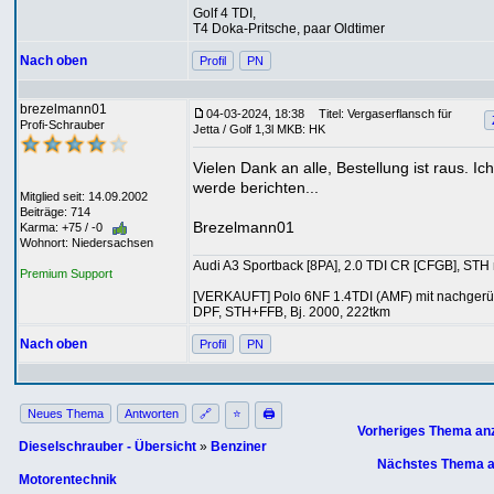
Golf 4 TDI,
T4 Doka-Pritsche, paar Oldtimer
Nach oben
Profil
PN
brezelmann01
04-03-2024, 18:38
Titel: Vergaserflansch für
Profi-Schrauber
Jetta / Golf 1,3l MKB: HK
Vielen Dank an alle, Bestellung ist raus. Ich
werde berichten...
Mitglied seit: 14.09.2002
Beiträge: 714
Brezelmann01
Karma: +75 / -0
Wohnort: Niedersachsen
Audi A3 Sportback [8PA], 2.0 TDI CR [CFGB], STH 
Premium Support
[VERKAUFT] Polo 6NF 1.4TDI (AMF) mit nachgerü
DPF, STH+FFB, Bj. 2000, 222tkm
Nach oben
Profil
PN
Neues Thema
Antworten
🔗
⭐
🖨
Vorheriges Thema an
Dieselschrauber - Übersicht
»
Benziner
Nächstes Thema a
Motorentechnik