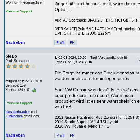
Wohnort: Niedersachsen
länger hält und besser passt, wäre das au
Option…
Premium Support
Audi A3 Sportback [8PA], 2.0 TDI CR [CFGB], STH 
[VERKAUFT] Polo 6NF 1.4TDI (AMF) mit nachgerü
DPF, STH+FFB, Bj. 2000, 222tkm
Nach oben
Profil
PN
Ste.Bo
02-03-2024, 19:20
Titel: Vergaserflansch für
Profi-Schrauber
Jetta / Golf 1,3l MKB: HK
Die Frage ist immer das Produktionsdatum
werden auch vom Herumliegen porös
Mitglied seit: 22.08.2018
Beiträge: 159
Sagt VW Classic was dazu? Ist es
old new 
Karma: +89 / -0
oder produzieren die noch? Wenn noch
produziert wird ist es sehr wahrscheinlich 
Premium Support
von FeBi.
dieselschrauber
und
Turbinchen
gefällt das.
2012 Nissan Pathfinder R51 2.5 dci (Tun. 225 PS)
2019 Skoda Superb iV 1.4 TSI Hybrid
2020 VW Tiguan eHybrid 1.4 TSI
Nach oben
Profil
PN