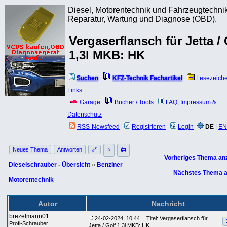
Diesel, Motorentechnik und Fahrzeugtechnik
Reparatur, Wartung und Diagnose (OBD).
Vergaserflansch für Jetta / 
1,3l MKB: HK
Suchen
KFZ-Technik Fachartikel
Lesezeich
Links
Garage
Bücher / Tools
FAQ, Impressum &
Datenschutz
RSS-Newsfeed
Registrieren
Login
DE
|
EN
Neues Thema
Antworten
🔗
⭐
🖨
Vorheriges Thema an
Dieselschrauber - Übersicht
»
Benziner
Nächstes Thema a
Motorentechnik
Autor
Nachricht
brezelmann01
24-02-2024, 10:44
Titel: Vergaserflansch für
Profi-Schrauber
Jetta / Golf 1,3l MKB: HK