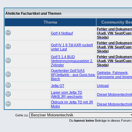
Ähnliche Fachartikel und Themen
Thema
Community Ber
Fehler und Dokument
Golf 4 Notlauf
(Audi, VW, Seat/Cupr
Skoda)
Fehler und Dokument
Golf IV 1,9 Tdi AXR ruckelt
(Audi, VW, Seat/Cupr
unter Last
Skoda)
Golf 5 1.4 BUD
Fehler und Dokument
Verbrennungsaussetzer 2.
(Audi, VW, Seat/Cupr
Zylinder
Skoda)
Querlenker Golf 5/A3
Getriebe, Fahrwerk,
8P/Jetta/etc - aus Guss bzw.
Karosserie und Inne
Blech
Jetta GT
Upload
Lager vom Jetta TD
Diesel Motorentechni
(MKB:JR) wechseln
Öldruck im Jetta TD mit JR
Diesel Motorentechni
Motor
Gehe zu:
Du
kannst keine
Beiträge in dieses Forum 