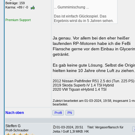
Beiträge: 159
... Gummimischung ...
Karma: +89 / -0
Das ist einfach Glücksspiel. Das
Premium Support
Ergebnis wirst du in 5 Jahren sehen.
Ja genau. Vor allem bei den eher heißer
laufenden RP-Motoren habe ich die FeBi
Flansche gerne vor dem Einbau in Glyceri
getränkt.
Es gab keine gute Lösung. Selbst die Origi
hielten keine 10 Jahre ohne Luft zu ziehen.
2012 Nissan Pathfinder R51 2.5 dci (Tun. 225 PS)
2019 Skoda Superb iV 1.4 TSI Hybrid
2020 VW Tiguan eHybrid 1.4 TSI
Zuletzt bearbeitet am 01-03-2024, 19:58, insgesamt 1-m
bearbeitet.
Nach oben
Profil
PN
Steffen G
01-03-2024, 20:51
Titel: Vergaserflansch für
Profi-Schrauber
Jetta / Golf 1,3l MKB: HK