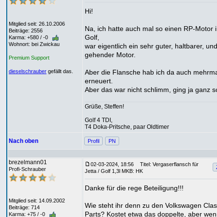
Hi!
Mitglied seit: 26.10.2006
Na, ich hatte auch mal so einen RP-Motor 
Beiträge: 2556
Golf,
Karma: +580 / -0
Wohnort: bei Zwickau
war eigentlich ein sehr guter, haltbarer, un
gehender Motor.
Premium Support
Aber die Flansche hab ich da auch mehrm
dieselschrauber
gefällt das.
erneuert.
Aber das war nicht schlimm, ging ja ganz sc
Grüße, Steffen!
Golf 4 TDI,
T4 Doka-Pritsche, paar Oldtimer
Nach oben
Profil
PN
brezelmann01
02-03-2024, 18:56
Titel: Vergaserflansch für
Profi-Schrauber
Jetta / Golf 1,3l MKB: HK
Danke für die rege Beteiligung!!!
Mitglied seit: 14.09.2002
Wie steht ihr denn zu den Volkswagen Clas
Beiträge: 714
Parts? Kostet etwa das doppelte, aber we
Karma: +75 / -0