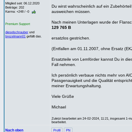
Mitglied seit: 06.12.2020
Du wirst wahrscheinlich auf ein Zubehörteil
Beiträge: 202
ausweichen müssen.
Karma: +248 / -0
Nach meinen Unterlagen wurde der Flans
Premium Support
129 765 B
dieselschrauber
und
brezelmann01
gefällt das.
ersatzlos gestrichen.
(Entfallen am 01.11.2007, ohne Ersatz (EK
Ersatzteile von Lemförder kannst Du in di
Fall nehmen.
Ich persönlich verbaue nichts mehr von AIC
Passgenauigkeit und die Qualität entspricht
meiner Erwartungshaltung.
Viele Grüße
Michael
Zuletzt bearbeitet am 24-02-2024, 11:21, insgesamt 1-m
bearbeitet.
Nach oben
Profil
PN