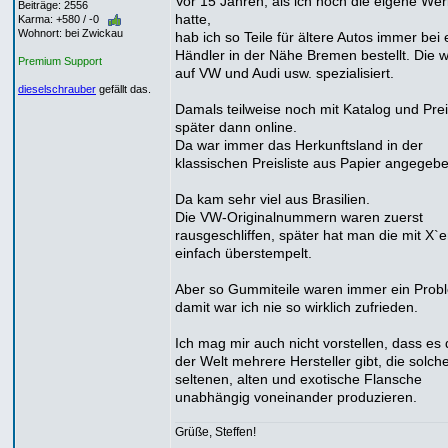
Vor 15 Jahren, als ich noch die eigene Wer
Beiträge: 2556
hatte,
Karma: +580 / -0
Wohnort: bei Zwickau
hab ich so Teile für ältere Autos immer bei
Händler in der Nähe Bremen bestellt. Die 
Premium Support
auf VW und Audi usw. spezialisiert.
dieselschrauber
gefällt das.
Damals teilweise noch mit Katalog und Preis
später dann online.
Da war immer das Herkunftsland in der
klassischen Preisliste aus Papier angegebe
Da kam sehr viel aus Brasilien.
Die VW-Originalnummern waren zuerst
rausgeschliffen, später hat man die mit X`
einfach überstempelt.
Aber so Gummiteile waren immer ein Prob
damit war ich nie so wirklich zufrieden.
Ich mag mir auch nicht vorstellen, dass es 
der Welt mehrere Hersteller gibt, die solch
seltenen, alten und exotische Flansche
unabhängig voneinander produzieren.
Grüße, Steffen!