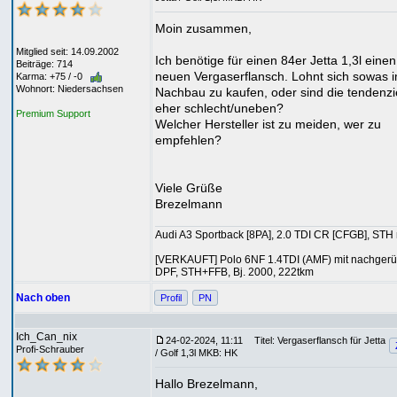
Moin zusammen,
Mitglied seit: 14.09.2002
Ich benötige für einen 84er Jetta 1,3l einen
Beiträge: 714
neuen Vergaserflansch. Lohnt sich sowas 
Karma: +75 / -0
Wohnort: Niedersachsen
Nachbau zu kaufen, oder sind die tendenzie
eher schlecht/uneben?
Premium Support
Welcher Hersteller ist zu meiden, wer zu
empfehlen?
Viele Grüße
Brezelmann
Audi A3 Sportback [8PA], 2.0 TDI CR [CFGB], STH 
[VERKAUFT] Polo 6NF 1.4TDI (AMF) mit nachgerü
DPF, STH+FFB, Bj. 2000, 222tkm
Nach oben
Profil
PN
Ich_Can_nix
24-02-2024, 11:11
Titel: Vergaserflansch für Jetta
Profi-Schrauber
/ Golf 1,3l MKB: HK
Hallo Brezelmann,