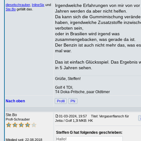
Irgendwelche Erfahrungen von mir von vor
dieselschrauber
,
InlineSix
und
Ste.Bo
gefällt das.
Jahren werden da aber nicht helfen.
Da kann sich die Gummimischung verände
haben, irgendwelche Zusatzstoffe inzwisc
verboten sein,
oder in Brasilien wird irgend was
zusammengebacken, was gerade da ist.
Der Benzin ist auch nicht mehr das, was es
mal war.
Das ist einfach Glücksspiel. Das Ergebnis w
in 5 Jahren sehen.
Grüße, Steffen!
Golf 4 TDI,
T4 Doka-Pritsche, paar Oldtimer
Nach oben
Profil
PN
Ste.Bo
01-03-2024, 19:57
Titel: Vergaserflansch für
Profi-Schrauber
Jetta / Golf 1,3l MKB: HK
Steffen G hat folgendes geschrieben:
Hallo!
Mitglied seit: 22.08.2018