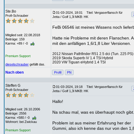
Ste.Bo
01-03-2024, 18:01
Titel: Vergaserflansch für
Profi-Schrauber
Jetta / Golf 1,3l MKB: HK
FeBi 06546 ist meines Wissens noch lieferb
Mitglied seit: 22.08.2018
Hatte nie Probleme mit deren Flanschen. 
Beiträge: 159
mit den anfälligen 1,6/1,8 Liter Versionen.
Karma: +89 / -0
2012 Nissan Pathfinder R51 2.5 dci (Tun. 225 PS)
Premium Support
2019 Skoda Superb iV 1.4 TSI Hybrid
2020 VW Tiguan eHybrid 1.4 TSI
dieselschrauber
gefällt das.
Nach oben
Profil
PN
Steffen G
01-03-2024, 19:18
Titel: Vergaserflansch für
Profi-Schrauber
Jetta / Golf 1,3l MKB: HK
Hallo!
Mitglied seit: 26.10.2006
Na schau mal, was es überhaupt noch gibt
Beiträge: 2556
Karma: +580 / -0
Wohnort: bei Zwickau
Problem ist aus meiner Erfahrung her der
Gummi, also ich kenne das nur von den 1,
Premium Support