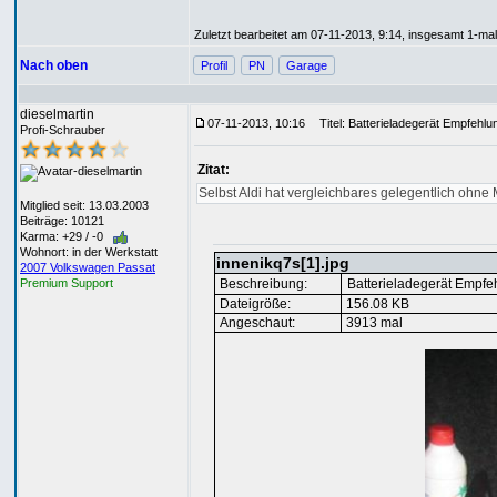
Zuletzt bearbeitet am 07-11-2013, 9:14, insgesamt 1-mal
Nach oben
Profil
PN
Garage
dieselmartin
07-11-2013, 10:16
Titel: Batterieladegerät Empfehlu
Profi-Schrauber
Zitat:
Selbst Aldi hat vergleichbares gelegentlich ohn
Mitglied seit: 13.03.2003
Beiträge: 10121
Karma: +29 / -0
Wohnort: in der Werkstatt
innenikq7s[1].jpg
2007 Volkswagen Passat
Beschreibung:
Batterieladegerät Empfe
Premium Support
Dateigröße:
156.08 KB
Angeschaut:
3913 mal