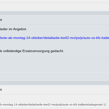
ng
wieder im Angebot.
bote-ab-montag-14-oktober/detailseite-kw42-mo/ps/p/auto-xs-kfz-batte
als vollständige Ersatzversorgung gedacht.
ng
b-montag-14-oktober/detailseite-kw42-mo/ps/p/auto-xs-kfz-batterieladegeraet-1/