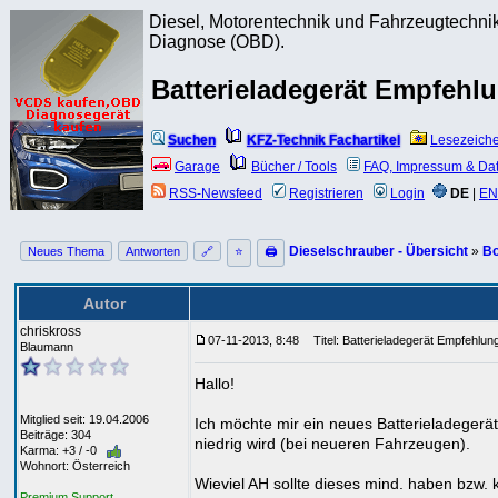
Diesel, Motorentechnik und Fahrzeugtechnik
Diagnose (OBD).
Batterieladegerät Empfehl
Suchen
KFZ-Technik Fachartikel
Lesezeich
Garage
Bücher / Tools
FAQ, Impressum & Da
RSS-Newsfeed
Registrieren
Login
DE
|
EN
Dieselschrauber - Übersicht
»
Bo
Neues Thema
Antworten
🔗
⭐
🖨
Autor
chriskross
07-11-2013, 8:48
Titel: Batterieladegerät Empfehlun
Blaumann
Hallo!
Mitglied seit: 19.04.2006
Ich möchte mir ein neues Batterieladegerä
Beiträge: 304
niedrig wird (bei neueren Fahrzeugen).
Karma: +3 / -0
Wohnort: Österreich
Wieviel AH sollte dieses mind. haben bzw.
Premium Support