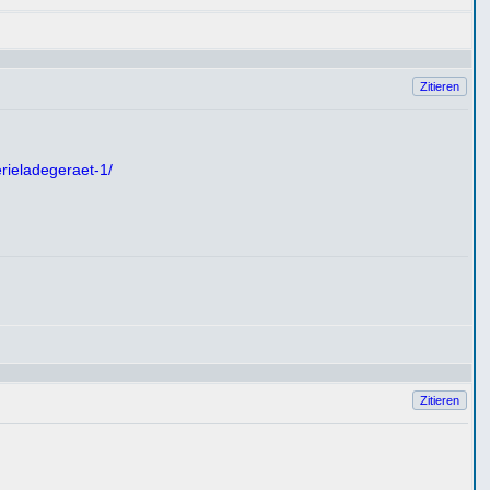
Zitieren
rieladegeraet-1/
Zitieren