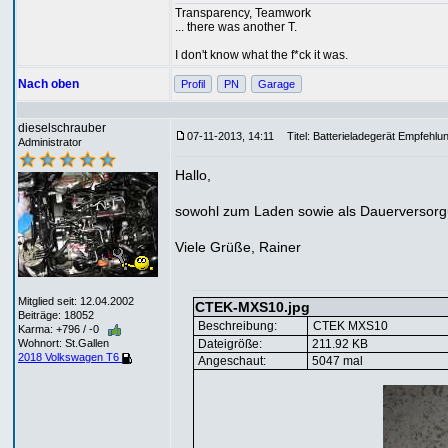
Transparency, Teamwork
... there was another T.
I don't know what the f*ck it was.
Nach oben
Profil
PN
Garage
dieselschrauber
07-11-2013, 14:11
Titel: Batterieladegerät Empfehlu
Administrator
Hallo,
sowohl zum Laden sowie als Dauerversorgun
Viele Grüße, Rainer
Mitglied seit: 12.04.2002
CTEK-MXS10.jpg
Beiträge: 18052
Beschreibung:
CTEK MXS10
Karma: +796 / -0
Dateigröße:
211.92 KB
Wohnort: St.Gallen
2018 Volkswagen T6
Angeschaut:
5047 mal