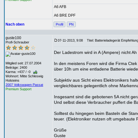
A6 AFB
A6 BRE DPF
Nach oben
Profil
PN
guste100
07-11-2013, 9:08
Titel: Batterieladegerät Empfehlun
Profi-Schrauber
Der Ladestrom wird in A (Ampere) nicht A
In den meistens Foren wird die Firma Ctek
Mitglied seit: 27.07.2004
Beiträge: 2400
über 10h um eine entladene Batterie wieder
Karma: +437 / -0
Wohnort: Mitte Schleswig
Subjektiv aus Sicht eines Elektronikers hal
Holsteins
2007 Volkswagen Passat
vergleichbares gelegentlich ohne Markenn
Premium Support
Insgesamt sind die gebotenen 5A nicht gera
Und selbst diese Verbraucher puffert die Ba
Solltest du hingegen beim Basteln die Sta
teuer. (Elektroniker nutzen oft umgebaute 
Grüße
Guste