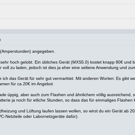
g
h (Amperstunden) angegeben.
 sehr hoch gelobt. Ein übliches Gerät (MXS5.0) kostet knapp 80€ und
 voll zu laden, jedoch ist dies ja eher eine seltene Anwendung und zu
te ich das Gerät für sehr gut vermarktet. Mit anderen Worten: Es gibt we
amen für ca 20€ im Angebot.
de üppig, aber auch zum Flashen und ähnlichem völlig ausreichend, sol
tterie ja noch für etliche Stunden, so dass das für einmaliges Flashen k
ndheizung und Lüftung laufen lassen wollen, so wirst du ein Gerät ab
PC-Netzteile oder Labornetzgeräte dafür).