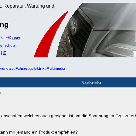
. Reparatur, Wartung und
ung
en
Links
tenschutz
|
IT
rdnetze, Fahrzeugelektrik, Multimedia
Nachricht
g
t anschaffen welches auch geeignet ist um die Spannung im Fzg. zu er
 kann mir jemand ein Produkt empfehlen?