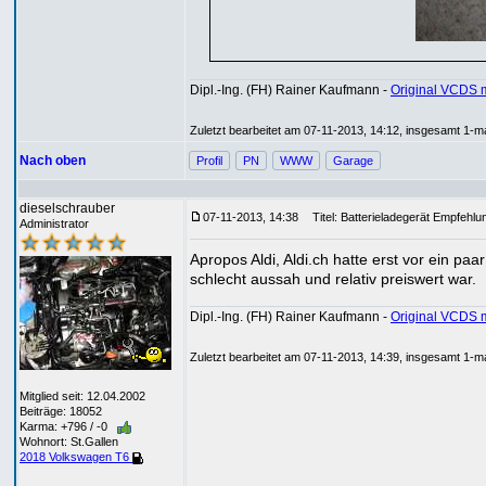
Dipl.-Ing. (FH) Rainer Kaufmann -
Original VCDS 
Zuletzt bearbeitet am 07-11-2013, 14:12, insgesamt 1-ma
Nach oben
Profil
PN
WWW
Garage
dieselschrauber
07-11-2013, 14:38
Titel: Batterieladegerät Empfehlu
Administrator
Apropos Aldi, Aldi.ch hatte erst vor ein p
schlecht aussah und relativ preiswert war.
Dipl.-Ing. (FH) Rainer Kaufmann -
Original VCDS 
Zuletzt bearbeitet am 07-11-2013, 14:39, insgesamt 1-ma
Mitglied seit: 12.04.2002
Beiträge: 18052
Karma: +796 / -0
Wohnort: St.Gallen
2018 Volkswagen T6