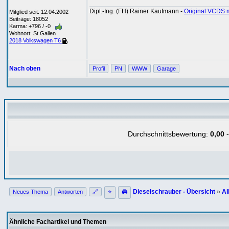
Dipl.-Ing. (FH) Rainer Kaufmann -
Original VCDS 
Mitglied seit: 12.04.2002
Beiträge: 18052
Karma: +796 / -0
Wohnort: St.Gallen
2018 Volkswagen T6
Nach oben
Profil
PN
WWW
Garage
Durchschnittsbewertung:
0,00
-
Dieselschrauber - Übersicht
»
Al
Neues Thema
Antworten
🔗
⭐
🖨
Ähnliche Fachartikel und Themen