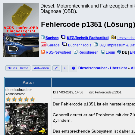
Diesel, Motorentechnik und Fahrzeugtechnik
Diagnose (OBD).
Fehlercode p1351 (Lösung
Suchen
KFZ-Technik Fachartikel
Lesezeich
Garage
Bücher / Tools
FAQ, Impressum & Da
RSS-Newsfeed
Registrieren
Login
DE
|
EN
Dieselschrauber - Übersicht
»
Al
Neues Thema
Antworten
🔗
⭐
🖨
Autor
dieselschrauber
17-03-2019, 14:36
Titel: Fehlercode p1351
Administrator
Der Fehlercode p1351 ist ein herstellerspez
Generell deutet er auf Probleme mit der 
Zylindern.
Das entsprechende Subsystem ist daher zu p