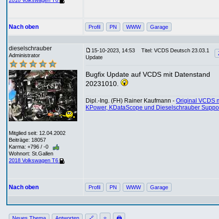
2018 Volkswagen T6
Nach oben
Profil
PN
WWW
Garage
dieselschrauber
15-10-2023, 14:53
Titel: VCDS Deutsch 23.03.1
Administrator
Update
Bugfix Update auf VCDS mit Datenstand
20231010.
Dipl.-Ing. (FH) Rainer Kaufmann -
Original VCDS m
KPower, KDataScope und Dieselschrauber Suppo
Mitglied seit: 12.04.2002
Beiträge: 18057
Karma: +796 / -0
Wohnort: St.Gallen
2018 Volkswagen T6
Nach oben
Profil
PN
WWW
Garage
Neues Thema
Antworten
🔗
⭐
🖨