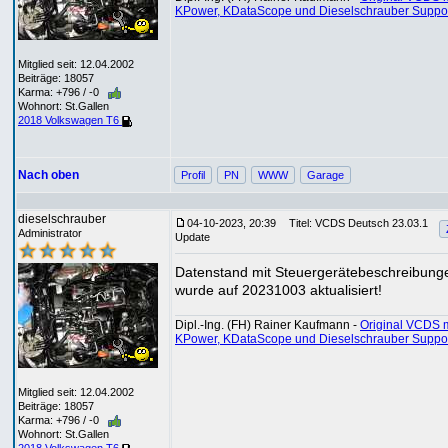
KPower, KDataScope und Dieselschrauber Suppo
Mitglied seit: 12.04.2002
Beiträge: 18057
Karma: +796 / -0
Wohnort: St.Gallen
2018 Volkswagen T6
Nach oben
Profil
PN
WWW
Garage
dieselschrauber
04-10-2023, 20:39
Titel: VCDS Deutsch 23.03.1
Administrator
Update
Datenstand mit Steuergerätebeschreibung
wurde auf 20231003 aktualisiert!
Dipl.-Ing. (FH) Rainer Kaufmann -
Original VCDS m
KPower, KDataScope und Dieselschrauber Suppo
Mitglied seit: 12.04.2002
Beiträge: 18057
Karma: +796 / -0
Wohnort: St.Gallen