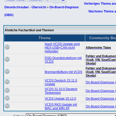
Vorheriges Thema an
Dieselschrauber - Übersicht
»
On-Board-Diagnose
Nächstes Thema a
(OBD)
Ähnliche Fachartikel und Themen
Thema
Community Ber
Nach VCDS Update wird
HEX-USB+CAN nicht
Allgemeine Tipps
gefunden
Fehler und Dokumen
DSG Grundeinstellung mit
(Audi, VW, Seat/Cupr
VCDS
Skoda)
Fehler und Dokumen
Bremsentlüftung mit VCDS
(Audi, VW, Seat/Cupr
Skoda)
VCDS Deutsch 23.11.0
On-Board-Diagnose 
Update
VCDS 22.10.0 Deutsch
On-Board-Diagnose 
Testversion
VCDS Update 20.12.0
On-Board-Diagnose 
VCDS RKS Update mit
On-Board-Diagnose 
MAC und WIN XP