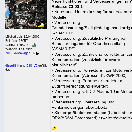
Neue Funktionen und Verbesserungen in
Release 23.03.1
:
• Neuerung: Unterstützung für neue/komm
Modelle
• Verbesserung:
Grundeinstellung/Stellglieddiagnose korrigi
(ASAM/UDS)
Mitglied seit: 12.04.2002
• Verbesserung: Zusätzliche Prüfung von
Beiträge: 18057
Benutzereingaben für Grundeinstellung
Karma: +796 / -0
(ASAM/UDS)
Wohnort: St.Gallen
2018 Volkswagen T6
• Verbesserung: Zahlreiche Korrekturen zu
Kommunikation (zusätzlich Firmware
aktualisieren!)
dieselflink
und
E30_V8
gefällt
• Verbesserung: Korrekturen zur Motorver
das.
Kommunikation (Adresse 31/KWP 2000)
• Verbesserung: Parameterbereich für
Zugriffsberechtigung erweitert
• Verbesserung: OBD-2 Modus 10 in Modu
umbenannt
• Verbesserung: Übersetzung und
Fehlermeldungen überarbeitet
• Steuergerätedokumentation (Labeldateie
ODX/ASAM-Datenstand) erweitert/aktualisi