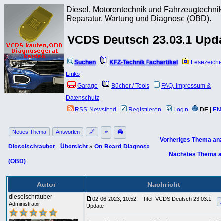
Diesel, Motorentechnik und Fahrzeugtechnik
Reparatur, Wartung und Diagnose (OBD).
VCDS Deutsch 23.03.1 Upd
Suchen
KFZ-Technik Fachartikel
Lesezeich
Links
Garage
Bücher / Tools
FAQ, Impressum &
Datenschutz
RSS-Newsfeed
Registrieren
Login
DE
|
EN
Neues Thema
Antworten
🔗
⭐
🖨
Vorheriges Thema an
Dieselschrauber - Übersicht
»
On-Board-Diagnose
Nächstes Thema a
(OBD)
Autor
Nachricht
dieselschrauber
02-06-2023, 10:52
Titel: VCDS Deutsch 23.03.1
Administrator
Update