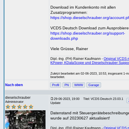
Download im Kundenkonto mit allen
Zusatzprogrammen:
https://shop.dieselschrauber.org/account.p
VCDS Deutsch Download zum Ausprobiere
https://shop.dieselschrauber.org/support-
downloads.php
Viele Grüsse, Rainer
Dipl.-Ing. (FH) Rainer Kaufmann -
Original VCDS m
KPower, KDataScope und Dieselschrauber Suppo
Zuletzt bearbeitet am 02-06-2023, 10:53, insgesamt 1-m
bearbeitet.
Nach oben
Profil
PN
WWW
Garage
dieselschrauber
29-06-2023, 19:00
Titel: VCDS Deutsch 23.03.1
Administrator
Update
Datenstand mit Steuergerätebeschreibung
wurde auf 20230627 aktualisiert!
Dipl.-Ing. (FH) Rainer Kaufmann -
Original VCDS m