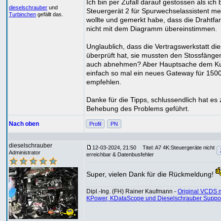
Ich bin per Zufall darauf gestossen als ich
dieselschrauber
und
Steuergerät 2 für Spurwechselassistent m
Turbinchen
gefällt das.
wollte und gemerkt habe, dass die Drahtfa
nicht mit dem Diagramm übereinstimmen.
Unglaublich, dass die Vertragswerkstatt die
überprüft hat, sie mussten den Stossfänge
auch abnehmen? Aber Hauptsache dem K
einfach so mal ein neues Gateway für 150
empfehlen.
Danke für die Tipps, schlussendlich hat es 
Behebung des Problems geführt.
Nach oben
Profil
PN
dieselschrauber
12-03-2024, 21:50
Titel: A7 4K:Steuergeräte nicht
Administrator
erreichbar & Datenbusfehler
Super, vielen Dank für die Rückmeldung!
Dipl.-Ing. (FH) Rainer Kaufmann -
Original VCDS m
KPower, KDataScope und Dieselschrauber Suppo