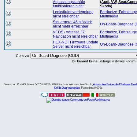
Anpassungskanäle
(Audi, VW, Seat/Cupr
funktionieren nicht
Skoda)
Lenksäulenverriegelung
Bordnetze, Fahrzeugel
nicht erreichbar
Multimedia
Steuergerät 46 plötzlich
On-Board-Diagnose 
nicht mehr erreichbar
VCDS / Adresse 37:
Bordnetze, Fahrzeugel
Navigation nicht erreichbar
Multimedia
HEX-NET Firmware update
On-Board-Diagnose 
Server nicht erreichbar
Gehe zu:
Du
kannst keine
Beiträge in dieses Forum 
Foren- und Portal-Software: V7.7 © 2003 - 2026 Kaufmann Automotive GmbH,
Automotive Embedded Software Freel
für Kfz-Diagnosegeräte
. Parse time: 0,076s