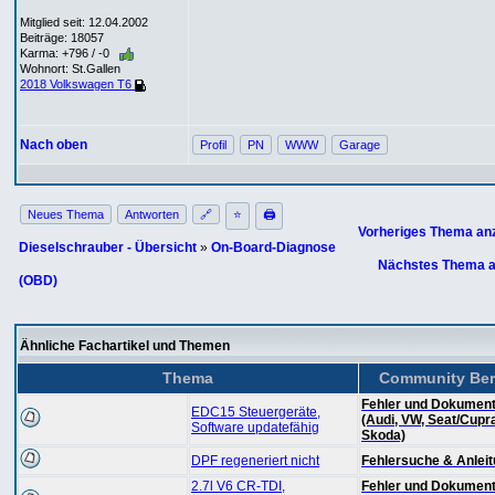
Mitglied seit: 12.04.2002
Beiträge: 18057
Karma: +796 / -0
Wohnort: St.Gallen
2018 Volkswagen T6
Nach oben
Profil
PN
WWW
Garage
Neues Thema
Antworten
🔗
⭐
🖨
Vorheriges Thema an
Dieselschrauber - Übersicht
»
On-Board-Diagnose
Nächstes Thema a
(OBD)
Ähnliche Fachartikel und Themen
Thema
Community Ber
Fehler und Dokument
EDC15 Steuergeräte,
(Audi, VW, Seat/Cupr
Software updatefähig
Skoda)
DPF regeneriert nicht
Fehlersuche & Anlei
2.7l V6 CR-TDI,
Fehler und Dokument