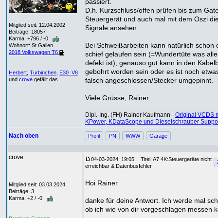
passiert.
D.h. Kurzschluss/offen prüfen bis zum Gat
Steuergerät und auch mal mit dem Oszi di
Mitglied seit: 12.04.2002
Signale ansehen.
Beiträge: 18057
Karma: +796 / -0
Bei Schweißarbeiten kann natürlich schon 
Wohnort: St.Gallen
2018 Volkswagen T6
schief gelaufen sein (=Wundertüte was alle
defekt ist), genauso gut kann in den Kabe
gebohrt worden sein oder es ist noch etwa
Herbert
,
Turbinchen
,
E30_V8
falsch angeschlossen/Stecker umgepinnt.
und
crove
gefällt das.
Viele Grüsse, Rainer
Dipl.-Ing. (FH) Rainer Kaufmann -
Original VCDS m
KPower, KDataScope und Dieselschrauber Suppo
Nach oben
Profil
PN
WWW
Garage
crove
04-03-2024, 19:05
Titel: A7 4K:Steuergeräte nicht
erreichbar & Datenbusfehler
Hoi Rainer
Mitglied seit: 03.03.2024
Beiträge: 3
Karma: +2 / -0
danke für deine Antwort. Ich werde mal sc
ob ich wie von dir vorgeschlagen messen 