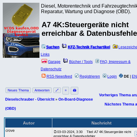
Diesel, Motorentechnik und Fahrzeugtechnik
Reparatur, Wartung und Diagnose (OBD).
A7 4K:Steuergeräte nicht
erreichbar & Datenbusfehle
Suchen
KFZ-Technik Fachartikel
Lesezeich
Links
Garage
Bücher / Tools
FAQ, Impressum &
Datenschutz
RSS-Newsfeed
Registrieren
Login
DE
|
EN
Neues Thema
Antworten
🔗
⭐
🖨
Vorheriges Thema an
Dieselschrauber - Übersicht
»
On-Board-Diagnose
Nächstes Thema a
(OBD)
Autor
Nachricht
crove
03-03-2024, 3:30
Titel: A7 4K:Steuergeräte nicht
erreichbar & Datenbusfehler