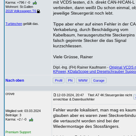
mit VCDS testen, d.h. direkt CAN-H/CAN-L
Karma: +796 / -0
Wohnort: St.Gallen
verbinden, dann weißt Du schon einmal, o
2018 Volkswagen T6
jeweilige Steuergerät noch lebt.
Tippe aber eher auf einen Fehler in der C
Turbinchen
gefällt das.
Verkabelung, durch Beschädigung vom
Kabelbaum, herausgerutschte Steckerpins
falsch gepinnte Stecker die das Signal
kurzschliessen.
Viele Grüsse, Rainer
Dipl.-Ing. (FH) Rainer Kaufmann -
Original VCDS m
KPower, KDataScope und Dieselschrauber Suppo
Nach oben
Profil
PN
WWW
Garage
crove
12-03-2024, 20:47
Titel: A7 4K:Steuergeräte nicht
erreichbar & Datenbusfehler
Fehler wurde lokalisiert, man mag es kaum
Mitglied seit: 03.03.2024
glauben aber es waren zwei Steckverbind
Beiträge: 3
Karma: +2 / -0
die vertauscht worden sind bei der
Wiedermontage des Stossfängers.
Premium Support