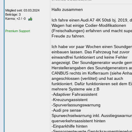
Hallo zusammen
Mitglied seit: 03.03.2024
Beiträge: 3
Karma: +2 / -0
Ich fahre einen Audi A7 4K 50tdi bj. 2019, 
Wagen hat einige Codier-Modifikationen
(Freischaltungen) erfahren und macht sup
Premium Support
Freude zu fahren.
Ich habe vor paar Wochen einen Soundgen
einbauen lassen. Das Fahrzeug hat zuvor
einwandfrei funktioniert und keine Fehler
angezeigt. Der Soundgenerator wurde ge
Herstellerangaben des Soundgenerators a
CANBUS rechts im Kofferraum (siehe Anha
angeschlossen (verlötet) und hat auch
funktioniert. Dafür funktionieren seit dem 
mehrere Systeme wie z.B
-Adaptiver Fahrassistent
-Kreuzungassistent
-Spurverlassungswarnung
-Audi pre sense
Spurwechselwarnung inkl. Ausstiegswarnu
querverkehrsassistent hinten
-Einparkhilfe hinten
-Sensorgesteuerte Gepäckraumentriegelu