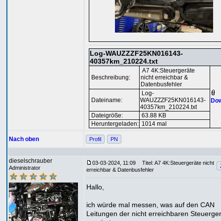
Log-WAUZZZF25KN016143-
40357km_210224.txt
A7 4K:Steuergeräte
Beschreibung:
nicht erreichbar &
Datenbusfehler
Log-
Dateiname:
WAUZZZF25KN016143-
Dow
40357km_210224.txt
Dateigröße:
63.88 KB
Heruntergeladen:
1014 mal
Nach oben
Profil
PN
dieselschrauber
03-03-2024, 11:09
Titel: A7 4K:Steuergeräte nicht
Administrator
erreichbar & Datenbusfehler
Hallo,
ich würde mal messen, was auf den CAN
Leitungen der nicht erreichbaren Steuerge