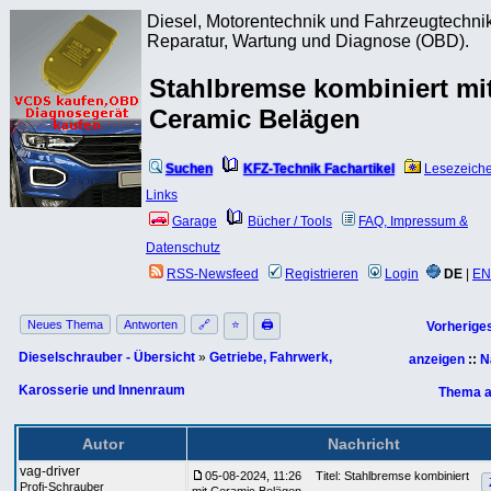
Diesel, Motorentechnik und Fahrzeugtechnik
Reparatur, Wartung und Diagnose (OBD).
Stahlbremse kombiniert mi
Ceramic Belägen
Suchen
KFZ-Technik Fachartikel
Lesezeich
Links
Garage
Bücher / Tools
FAQ, Impressum &
Datenschutz
RSS-Newsfeed
Registrieren
Login
DE
|
EN
Neues Thema
Antworten
🔗
⭐
🖨
Vorherige
Dieselschrauber - Übersicht
»
Getriebe, Fahrwerk,
anzeigen
::
N
Karosserie und Innenraum
Thema a
Autor
Nachricht
vag-driver
05-08-2024, 11:26
Titel: Stahlbremse kombiniert
Profi-Schrauber