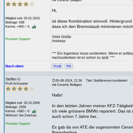
mit Ceramic Belägen
Hi,
Mitglied seit: 03.01.2015
ist diese Kombination sinnvoll. Hintergrund i
Beiträge: 938
dass ich den Bremsstaub minimieren möch
Karma: +400 / -0
Viele Grüße
Premium Support
Andreas
*** Ein Ingenieur muss vordenken. Wenn er anfän
nachzudenken ist es schon zu spät. ***
Nach oben
Profil
PN
Steffen G
05-08-2024, 21:36
Titel: Stahlbremse kombiniert
Profi-Schrauber
mit Ceramic Belägen
Hallo!
Mitglied seit: 26.10.2006
In den letzten Jahren meiner KFZ-Tätigkei
Beiträge: 2556
ich viele grössere BMWs repariert. Das ist 
Karma: +580 / -0
Wohnort: bei Zwickau
auch schon 7 Jahre her...
Premium Support
Es gab da von ATE die sogenannten Ceram
Bremsbeläge.