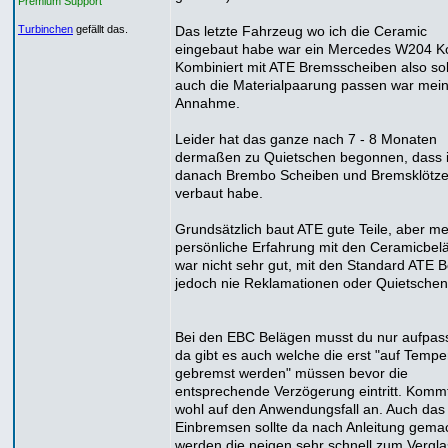
Premium Support
Das letzte Fahrzeug wo ich die Ceramic
Turbinchen
gefällt das.
eingebaut habe war ein Mercedes W204 K
Kombiniert mit ATE Bremsscheiben also sol
auch die Materialpaarung passen war mei
Annahme.
Leider hat das ganze nach 7 - 8 Monaten
dermaßen zu Quietschen begonnen, dass 
danach Brembo Scheiben und Bremsklötz
verbaut habe.
Grundsätzlich baut ATE gute Teile, aber m
persönliche Erfahrung mit den Ceramicbel
war nicht sehr gut, mit den Standard ATE 
jedoch nie Reklamationen oder Quietschen
Bei den EBC Belägen musst du nur aufpas
da gibt es auch welche die erst "auf Tempe
gebremst werden" müssen bevor die
entsprechende Verzögerung eintritt. Kommt
wohl auf den Anwendungsfall an. Auch das
Einbremsen sollte da nach Anleitung gema
werden die neigen sehr schnell zum Vergla