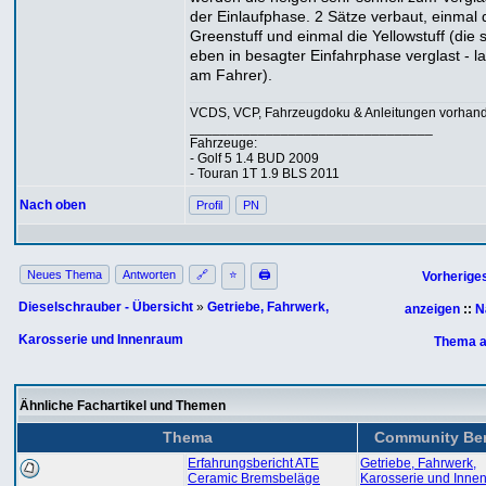
der Einlaufphase. 2 Sätze verbaut, einmal 
Greenstuff und einmal die Yellowstuff (die 
eben in besagter Einfahrphase verglast - l
am Fahrer).
VCDS, VCP, Fahrzeugdoku & Anleitungen vorhan
________________________________
Fahrzeuge:
- Golf 5 1.4 BUD 2009
- Touran 1T 1.9 BLS 2011
Nach oben
Profil
PN
Neues Thema
Antworten
🔗
⭐
🖨
Vorherige
Dieselschrauber - Übersicht
»
Getriebe, Fahrwerk,
anzeigen
::
N
Karosserie und Innenraum
Thema a
Ähnliche Fachartikel und Themen
Thema
Community Ber
Erfahrungsbericht ATE
Getriebe, Fahrwerk,
Ceramic Bremsbeläge
Karosserie und Inne