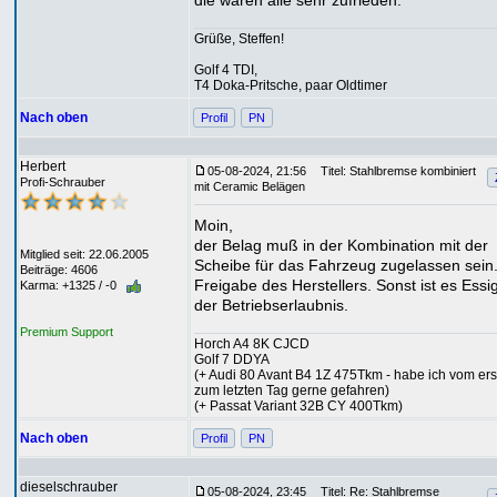
die waren alle sehr zufrieden.
Grüße, Steffen!
Golf 4 TDI,
T4 Doka-Pritsche, paar Oldtimer
Nach oben
Profil
PN
Herbert
05-08-2024, 21:56
Titel: Stahlbremse kombiniert
Profi-Schrauber
mit Ceramic Belägen
Moin,
der Belag muß in der Kombination mit der
Mitglied seit: 22.06.2005
Scheibe für das Fahrzeug zugelassen sein
Beiträge: 4606
Freigabe des Herstellers. Sonst ist es Essi
Karma: +1325 / -0
der Betriebserlaubnis.
Premium Support
Horch A4 8K CJCD
Golf 7 DDYA
(+ Audi 80 Avant B4 1Z 475Tkm - habe ich vom ers
zum letzten Tag gerne gefahren)
(+ Passat Variant 32B CY 400Tkm)
Nach oben
Profil
PN
dieselschrauber
05-08-2024, 23:45
Titel: Re: Stahlbremse