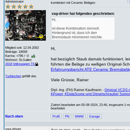
Administrator
kombiniert mit Ceramic Belägen
vag-driver hat folgendes geschrieben:
Hi,
ist diese Kombination sinnvoll.
Hintergrund ist, dass ich den
Bremsstaub minimieren möchte.
Mitglied seit: 12.04.2002
Hi,
Beiträge: 18058
Karma: +796 / -0
hat bezüglich Staub damals funktioniert, le
Wohnort: St.Gallen
führten die Beläge zu welligen Original-Sch
2018 Volkswagen T6
Erfahrungsbericht ATE Ceramic Bremsbelä
Turbinchen
gefällt das.
Viele Grüsse, Rainer
Dipl.-Ing. (FH) Rainer Kaufmann -
Original VCDS m
KPower, KDataScope und Dieselschrauber Suppo
Zuletzt bearbeitet am 05-08-2024, 23:46, insgesamt 1-m
bearbeitet.
Nach oben
Profil
PN
WWW
Garage
vag-driver