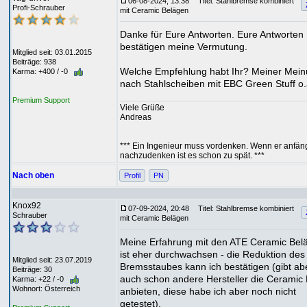
06-08-2024, 13:38
Titel: Stahlbremse kombiniert
Profi-Schrauber
mit Ceramic Belägen
Danke für Eure Antworten. Eure Antworten
bestätigen meine Vermutung.
Mitglied seit: 03.01.2015
Beiträge: 938
Welche Empfehlung habt Ihr? Meiner Mei
Karma: +400 / -0
nach Stahlscheiben mit EBC Green Stuff o.
Premium Support
Viele Grüße
Andreas
*** Ein Ingenieur muss vordenken. Wenn er anfän
nachzudenken ist es schon zu spät. ***
Nach oben
Profil
PN
Knox92
07-09-2024, 20:48
Titel: Stahlbremse kombiniert
Schrauber
mit Ceramic Belägen
Meine Erfahrung mit den ATE Ceramic Bel
ist eher durchwachsen - die Reduktion des
Mitglied seit: 23.07.2019
Bremsstaubes kann ich bestätigen (gibt ab
Beiträge: 30
auch schon andere Hersteller die Ceramic
Karma: +22 / -0
Wohnort: Österreich
anbieten, diese habe ich aber noch nicht
getestet).