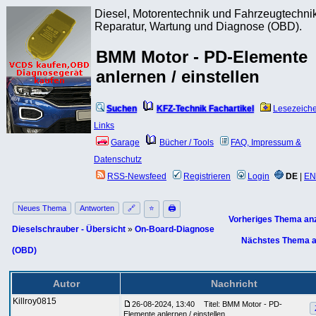
Diesel, Motorentechnik und Fahrzeugtechnik
Reparatur, Wartung und Diagnose (OBD).
BMM Motor - PD-Elemente
anlernen / einstellen
Suchen
KFZ-Technik Fachartikel
Lesezeich
Links
Garage
Bücher / Tools
FAQ, Impressum &
Datenschutz
RSS-Newsfeed
Registrieren
Login
DE
|
EN
Neues Thema
Antworten
🔗
⭐
🖨
Vorheriges Thema an
Dieselschrauber - Übersicht
»
On-Board-Diagnose
Nächstes Thema a
(OBD)
Autor
Nachricht
Killroy0815
26-08-2024, 13:40
Titel: BMM Motor - PD-
Elemente anlernen / einstellen