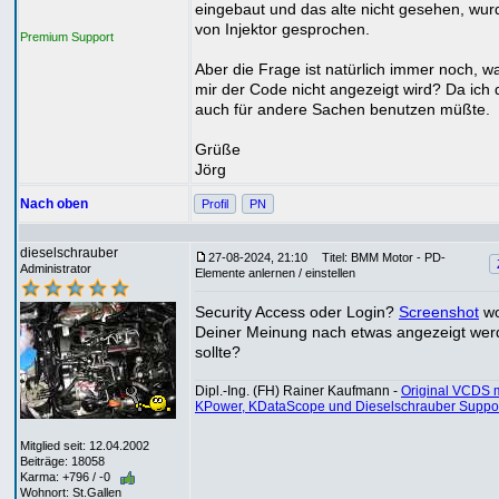
eingebaut und das alte nicht gesehen, wur
von Injektor gesprochen.
Premium Support
Aber die Frage ist natürlich immer noch, 
mir der Code nicht angezeigt wird? Da ich 
auch für andere Sachen benutzen müßte.
Grüße
Jörg
Nach oben
Profil
PN
dieselschrauber
27-08-2024, 21:10
Titel: BMM Motor - PD-
Administrator
Elemente anlernen / einstellen
Security Access oder Login?
Screenshot
w
Deiner Meinung nach etwas angezeigt wer
sollte?
Dipl.-Ing. (FH) Rainer Kaufmann -
Original VCDS m
KPower, KDataScope und Dieselschrauber Suppo
Mitglied seit: 12.04.2002
Beiträge: 18058
Karma: +796 / -0
Wohnort: St.Gallen