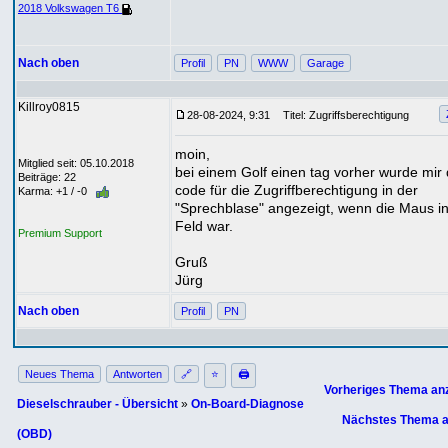
2018 Volkswagen T6
Nach oben
Profil
PN
WWW
Garage
Killroy0815
28-08-2024, 9:31
Titel: Zugriffsberechtigung
moin,
Mitglied seit: 05.10.2018
bei einem Golf einen tag vorher wurde mir 
Beiträge: 22
code für die Zugriffberechtigung in der
Karma: +1 / -0
"Sprechblase" angezeigt, wenn die Maus i
Feld war.
Premium Support
Gruß
Jürg
Nach oben
Profil
PN
Neues Thema
Antworten
🔗
⭐
🖨
Vorheriges Thema an
Dieselschrauber - Übersicht
»
On-Board-Diagnose
Nächstes Thema a
(OBD)