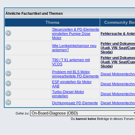
Ähnliche Fachartikel und Themen
Thema
Community Be
Steuerzeiten & PD-Elemente
einstellen Pumpe Düse
Fehlersuche & Anle
Motor
Fehler und Dokumen
Wie Lenkwinkelsensor neu
(Audi, VW, Seat/Cup
anlernen?
Skoda)
Fehler und Dokumen
T90 / T 91 anlernen mit
(Audi, VW, Seat/Cup
VCDS
Skoda)
Problem mit BLS Motor,
Diesel Motorentechn
eingearbeitete PD-Elemente
ESP einstellen für Motor
Diesel Motorentechn
AAB
Turbo-Diesel-Motor
Diesel Motorentechn
einstellen
Dichtungssatz PD Elemente
Diesel Motorentechn
Gehe zu:
Du
kannst keine
Beiträge in dieses Forum 