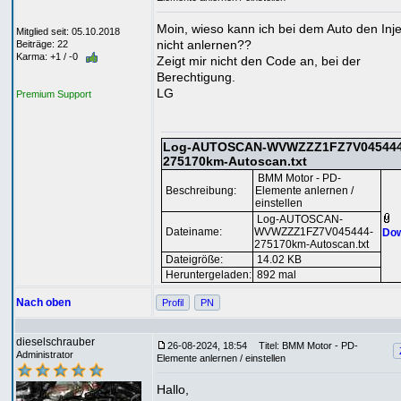
Moin, wieso kann ich bei dem Auto den Inje
Mitglied seit: 05.10.2018
nicht anlernen??
Beiträge: 22
Karma: +1 / -0
Zeigt mir nicht den Code an, bei der
Berechtigung.
LG
Premium Support
Log-AUTOSCAN-WVWZZZ1FZ7V045444
275170km-Autoscan.txt
BMM Motor - PD-
Beschreibung:
Elemente anlernen /
einstellen
Log-AUTOSCAN-
Dateiname:
WVWZZZ1FZ7V045444-
Dow
275170km-Autoscan.txt
Dateigröße:
14.02 KB
Heruntergeladen:
892 mal
Nach oben
Profil
PN
dieselschrauber
26-08-2024, 18:54
Titel: BMM Motor - PD-
Administrator
Elemente anlernen / einstellen
Hallo,