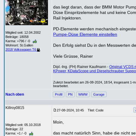
das liegt daran, dass der BMM Motor Pum
Düse Einspritzelemente hat und keine Co
Rail Injektoren.
PD-Elemente werden mechanisch eingestel
Mitglied seit: 12.04.2002
Pumpe-Düse Elemente einstellen
Beiträge: 18058
Karma: +796 / -0
Den Erfolg siehst Du in den Messwerten d
Wohnort: St.Gallen
2018 Volkswagen T6
Viele Grüsse, Rainer
Dipl.-Ing. (FH) Rainer Kaufmann -
Original VCDS m
KPower, KDataScope und Dieselschrauber Suppo
Zuletzt bearbeitet am 26-08-2024, 18:54, insgesamt 1-m
bearbeitet.
Nach oben
Profil
PN
WWW
Garage
Killroy0815
27-08-2024, 10:45
Titel: Code
Moin,
Mitglied seit: 05.10.2018
Beiträge: 22
das macht natürlich Sinn, habe die nicht se
Karma: +1 / -0