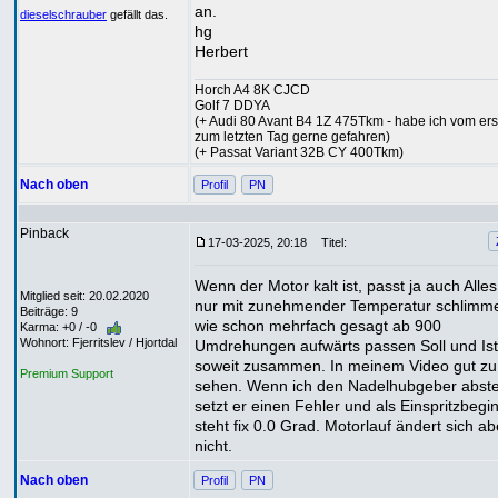
an.
dieselschrauber
gefällt das.
hg
Herbert
Horch A4 8K CJCD
Golf 7 DDYA
(+ Audi 80 Avant B4 1Z 475Tkm - habe ich vom ers
zum letzten Tag gerne gefahren)
(+ Passat Variant 32B CY 400Tkm)
Nach oben
Profil
PN
Pinback
17-03-2025, 20:18
Titel:
Wenn der Motor kalt ist, passt ja auch Alles
Mitglied seit: 20.02.2020
nur mit zunehmender Temperatur schlimme
Beiträge: 9
wie schon mehrfach gesagt ab 900
Karma: +0 / -0
Wohnort: Fjerritslev / Hjortdal
Umdrehungen aufwärts passen Soll und Is
soweit zusammen. In meinem Video gut zu
Premium Support
sehen. Wenn ich den Nadelhubgeber abste
setzt er einen Fehler und als Einspritzbegi
steht fix 0.0 Grad. Motorlauf ändert sich ab
nicht.
Nach oben
Profil
PN