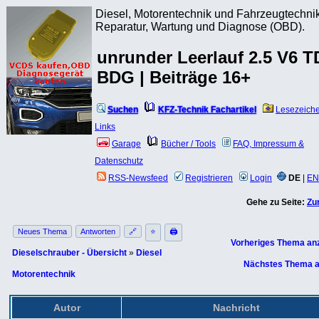
Diesel, Motorentechnik und Fahrzeugtechnik
Reparatur, Wartung und Diagnose (OBD).
unrunder Leerlauf 2.5 V6 T
BDG | Beiträge 16+
Suchen
KFZ-Technik Fachartikel
Lesezeich
Links
Garage
Bücher / Tools
FAQ, Impressum &
Datenschutz
RSS-Newsfeed
Registrieren
Login
DE
|
EN
Gehe zu Seite:
Zu
Neues Thema
Antworten
🔗
⭐
🖨
Vorheriges Thema an
Dieselschrauber - Übersicht
»
Diesel
Nächstes Thema a
Motorentechnik
Autor
Nachricht