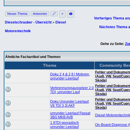
Neues Thema
Antworten
🔗
⭐
🖨
Vorheriges Thema an
Dieselschrauber - Übersicht
»
Diesel
Nächstes Thema a
Motorentechnik
Gehe zu Seite:
Zu
Ähnliche Fachartikel und Themen
Thema
Community Ber
Fehler und Dokument
Doku 2,4 & 2,8 l Motoren,
(Audi, VW, Seat/Cupr
unrunder Leerlauf
Skoda)
Fehler und Dokument
Verbrennungsaussetzer 2.0
(Audi, VW, Seat/Cupr
TDI, unrunder Lauf
Skoda)
Fehler und Dokument
Doku Unrunder Leerlauf,
(Audi, VW, Seat/Cupr
V8 TDI 3,3l AKF
Skoda)
unrunder Leerlauf Passat
Diesel Motorentechni
3BG MKB AVB
1.9TDI sporadisch
On-Board-Diagnose 
unrunder Leerlauf