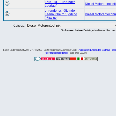
Ford TDDI - unrunder
Diesel Motorentechni
Leerlauf
unrunder schüttelnder
Leerlauf beim 1,9tdi pd
Diesel Motorentechni
96kw avf
Gehe zu:
Du
kannst keine
Beiträge in dieses Forum 
Foren- und Portal-Software: V7.7 © 2003 - 2026 Kaufmann Automotive GmbH,
Automotive Embedded Software Freel
für Kfz-Diagnosegeräte
. Parse time: 0,090s