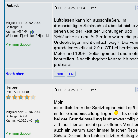
Pinback
17-03-2025, 18:04
Titel:
Luftblasen kann ich ausschließen. Im
Mitglied seit: 20.02.2020
durchsichtigen Schlauch ist absolut nichts 
Beiträge: 9
sehen ubd der Rest der Dichtungen ubd
Karma: +0 / -0
Wohnort: Fjerritslev / Hjortdal
Schläuche ist neu. Außerdem wären die ja
Undeehubgen nicht einfach weg?! Die Pum
Premium Support
grundeingestellt auf 2.0 n.OT bei betrieb
Motor und 100%. Selbst gemacht und meh
kontrolliert. Nadelhubgeber könnte ich noc
probieren.
Nach oben
Profil
PN
Herbert
17-03-2025, 19:51
Titel:
Profi-Schrauber
Moin,
eigentlich kann der Spritzbeginn nicht späte
Mitglied seit: 22.06.2005
in der Grundeinstellung liegen
. Es sei 
Beiträge: 4606
bei der Grundeinstellung läuft etwas völlig 
Karma: +1325 / -0
z.B. nur hier ein nicht ganz offenes Ventil o
auch ein warum auch immer falscher Regel
Premium Support
Schau Dir mal den Link im letzten Beitrag 