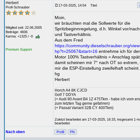
Herbert
17-03-2025, 14:54
Titel:
Profi-Schrauber
Moin,
wir bräuchten mal die Sollwerte für die
Mitglied seit: 22.06.2005
Spritzbeginnregelung, d.h. Winkel vor/nac
Beiträge: 4606
und Tastverhältnis.
Karma: +1325 / -0
Aus dem Fred
https://community.dieselschrauber.org/view
Premium Support
hp?t=25067&start=16
entnehme ich für de
Motor 100% Tastverhältnis = Anschlag spät
damit scheinen mir 7° nach OT so extrem,
mir die ESP-Einstellung zweifelhaft scheint.
hg
Herbert
Horch A4 8K CJCD
Golf 7 DDYA
(+ Audi 80 Avant B4 1Z 475Tkm - habe ich vom ers
zum letzten Tag gerne gefahren)
(+ Passat Variant 32B CY 400Tkm)
Zuletzt bearbeitet am 17-03-2025, 16:33, insgesamt 1-m
bearbeitet.
Nach oben
Profil
PN