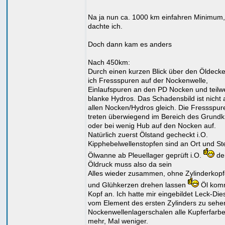
Na ja nun ca. 1000 km einfahren Minimum,
dachte ich.
Doch dann kam es anders
Nach 450km:
Durch einen kurzen Blick über den Öldecke
ich Fressspuren auf der Nockenwelle,
Einlaufspuren an den PD Nocken und teilw
blanke Hydros. Das Schadensbild ist nicht 
allen Nocken/Hydros gleich. Die Fressspur
treten überwiegend im Bereich des Grundk
oder bei wenig Hub auf den Nocken auf.
Natürlich zuerst Ölstand gecheckt i.O.
Kipphebelwellenstopfen sind an Ort und Ste
Ölwanne ab Pleuellager geprüft i.O.
de
Öldruck muss also da sein
Alles wieder zusammen, ohne Zylinderkopf
und Glühkerzen drehen lassen
Öl kom
Kopf an. Ich hatte mir eingebildet Leck-Die
vom Element des ersten Zylinders zu sehe
Nockenwellenlagerschalen alle Kupferfarb
mehr, Mal weniger.