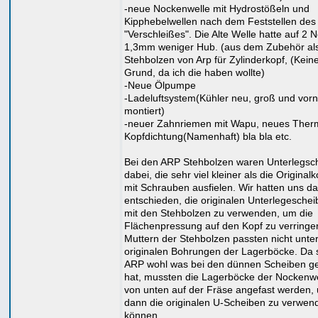
-neue Nockenwelle mit Hydrostößeln und
Kipphebelwellen nach dem Feststellen des
"Verschleißes". Die Alte Welle hatte auf 2 
1,3mm weniger Hub. (aus dem Zubehör als
Stehbolzen von Arp für Zylinderkopf, (Kein
Grund, da ich die haben wollte)
-Neue Ölpumpe
-Ladeluftsystem(Kühler neu, groß und vor
montiert)
-neuer Zahnriemen mit Wapu, neues Therm
Kopfdichtung(Namenhaft) bla bla etc.
Bei den ARP Stehbolzen waren Unterlegsc
dabei, die sehr viel kleiner als die Origina
mit Schrauben ausfielen. Wir hatten uns d
entschieden, die originalen Unterlegesche
mit den Stehbolzen zu verwenden, um die
Flächenpressung auf den Kopf zu verringer
Muttern der Stehbolzen passten nicht unter
originalen Bohrungen der Lagerböcke. Da 
ARP wohl was bei den dünnen Scheiben g
hat, mussten die Lagerböcke der Nockenwe
von unten auf der Fräse angefast werden,
dann die originalen U-Scheiben zu verwen
können.