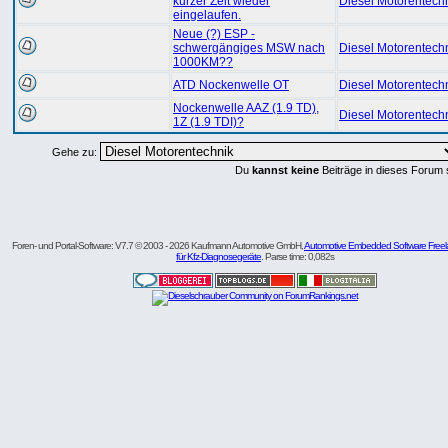
kurzer Zeit wieder
Diesel Motorentech
eingelaufen.
Neue (?) ESP -
schwergängiges MSW nach
Diesel Motorentech
1000KM??
ATD Nockenwelle OT
Diesel Motorentech
Nockenwelle AAZ (1.9 TD),
Diesel Motorentech
1Z (1.9 TDI)?
Gehe zu:
Du
kannst keine
Beiträge in dieses Forum 
Foren- und Portal-Software: V7.7 © 2003 - 2026 Kaufmann Automotive GmbH,
Automotive Embedded Software Freel
für Kfz-Diagnosegeräte
. Parse time: 0,082s