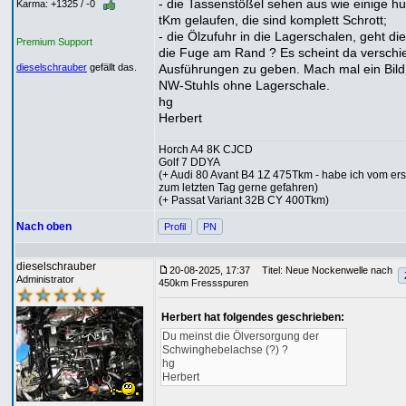
- die Tassenstößel sehen aus wie einige h
Karma: +1325 / -0
tKm gelaufen, die sind komplett Schrott;
- die Ölzufuhr in die Lagerschalen, geht di
Premium Support
die Fuge am Rand ? Es scheint da versch
Ausführungen zu geben. Mach mal ein Bild
dieselschrauber
gefällt das.
NW-Stuhls ohne Lagerschale.
hg
Herbert
Horch A4 8K CJCD
Golf 7 DDYA
(+ Audi 80 Avant B4 1Z 475Tkm - habe ich vom ers
zum letzten Tag gerne gefahren)
(+ Passat Variant 32B CY 400Tkm)
Nach oben
Profil
PN
dieselschrauber
20-08-2025, 17:37
Titel: Neue Nockenwelle nach
Administrator
450km Fressspuren
Herbert hat folgendes geschrieben:
Du meinst die Ölversorgung der
Schwinghebelachse (?) ?
hg
Herbert