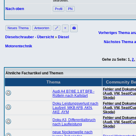
bearbeitet.
Nach oben
Profil
PN
Neues Thema
Antworten
🔗
⭐
🖨
Vorheriges Thema an
Dieselschrauber - Übersicht
»
Diesel
Nächstes Thema a
Motorentechnik
Gehe zu Seite:
1
,
2
,
Ähnliche Fachartikel und Themen
Thema
Community Be
Fehler und Dokume
Audi A4 B7/8E 1.8T BFB -
(Audi, VW, Seat/Cu
Rütteln nach Kaltstart
Skoda)
Doku Leistungsverlust nach
Fehler und Dokume
Laufzeit, MKB AFB, AKN,
(Audi, VW, Seat/Cu
AKE, AYM
Skoda)
Fehler und Dokume
Doku A3, Differentialbruch
(Audi, VW, Seat/Cu
nach Laufleistung
Skoda)
neue Nockenwelle nach