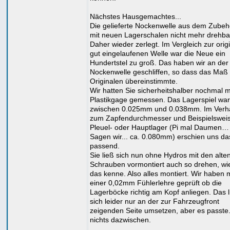
Nächstes Hausgemachtes...
Die gelieferte Nockenwelle aus dem Zubeh
mit neuen Lagerschalen nicht mehr drehba
Daher wieder zerlegt. Im Vergleich zur orig
gut eingelaufenen Welle war die Neue ein
Hundertstel zu groß. Das haben wir an der
Nockenwelle geschliffen, so dass das Maß
Originalen übereinstimmte.
Wir hatten Sie sicherheitshalber nochmal m
Plastikgage gemessen. Das Lagerspiel war
zwischen 0.025mm und 0.038mm. Im Verhä
zum Zapfendurchmesser und Beispielswei
Pleuel- oder Hauptlager (Pi mal Daumen…
Sagen wir... ca. 0.080mm) erschien uns da
passend.
Sie ließ sich nun ohne Hydros mit den alte
Schrauben vormontiert auch so drehen, wie
das kenne. Also alles montiert. Wir haben m
einer 0,02mm Fühlerlehre geprüft ob die
Lagerböcke richtig am Kopf anliegen. Das l
sich leider nur an der zur Fahrzeugfront
zeigenden Seite umsetzen, aber es passte
nichts dazwischen.