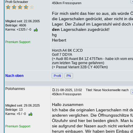
Profi-Schrauber
450km Fressspuren
Für mich sieht das hier so aus, als würde Ö
die Lagerschalen gedrückt, aber nicht in di
Mitglied seit: 22.06.2005
Lager. Der Zulauf im Lagerstuhl wird doch 
Beiträge: 4606
den
Lagerschalen zugedrückt!
Karma: +1325 / -0
hg
Herbert
Premium Support
Horch A4 8K CJCD
Golf 7 DDYA
(+ Audi 80 Avant B4 1Z 475Tkm - habe ich vom ers
zum letzten Tag gerne gefahren)
(+ Passat Variant 32B CY 400Tkm)
Nach oben
Profil
PN
Polohannes
21-08-2025, 13:02
Titel: Neue Nockenwelle nach
450km Fressspuren
Hallo zusammen
Mitglied seit: 29.06.2025
Ich habe die originalen Lagerschalen mit d
Beiträge: 13
Karma: +5 / -0
anderen verglichen. Die Öffnungsschlitze fü
Ölzufuhr sind hier bei beiden gleich. Man 
sie aufgrund der Nasen auch nicht verkehr
Premium Support
herum einbauen. Wir haben beim Einbau d