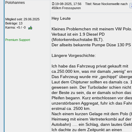
Polohannes
19-08-2025, 17:56
Titel: Neue Nockenwelle nach
450km Fressspuren
Hey Leute
Mitglied seit: 29.06.2025
Beiträge: 13
Karma: +5 / -0
Kleines Problemchen mit meinem VW Polo
Verbaut ist ein 1.9 Diesel PD
(Motorkennbuchstabe BLT).
Premium Support
Der allseits bekannte Pumpe Düse 130 PS 
Längere Vorgeschichte:
Ich habe das Fahrzeug privat gekauft mit
ca.250.000 km, was mir damals „wenig“ er
Das Fahrzeug wurde mir „gechippt“ überg
Laut dem Chiptuner sollten es damals ca.
gewesen sein. Der Turbolader schien nich
der Beste zu sein, da er damals schon das
Pfeifen begann. Kurz entschlossen vor di
unzerstörbaren Aggregat, fuhr ich das Fah
erstmal ca. 2500 km.
Nach einem kurzen Gelage mit dem Polo (
Heimweg mit einem Vertreterkombi auf der 
Autobahn) …. ein Schlag, dann lautes Gek
Ich dachte zu dem Zeitpunkt an einen