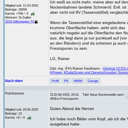
Ich weiß es nicht mehr, meine aber auf de
Mitglied seit: 12.04.2002
Nockenbahnen landete Schmieröl. Evtl. ist
Beiträge: 18058
aber nicht mit 8V (Tassenstößel) vergleichb
Karma: +796 / -0
Wohnort: St.Gallen
2018 Volkswagen T6
Wenn die Tassenstößel eine eingelaufene 
krumme Oberfläche haben, wirkt sich das
natürlich negativ auf die Oberfläche den N
aus, die liegt dann ja nur punktuell auf (vor
an den Rändern) und da scheinen ja auch 
Fressspuren zu sein.
LG, Rainer
Dipl.-Ing. (FH) Rainer Kaufmann -
Original VCDS m
KPower, KDataScope und Dieselschrauber Suppo
Nach oben
Profil
PN
WWW
Garage
Polohannes
20-08-2025, 20:01
Titel: Neue Nockenwelle nach
450km Fressspuren
Guten Abend die Herren
Mitglied seit: 29.06.2025
Beiträge: 13
Karma: +5 / -0
Ich habe noch Bilder vom Kopf, als ich die 
ausgebaut habe.