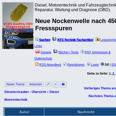
Diesel, Motorentechnik und Fahrzeugtechnik
Reparatur, Wartung und Diagnose (OBD).
Neue Nockenwelle nach 4
Fressspuren
Suchen
KFZ-Technik Fachartikel
Lesezeich
Links
Garage
Bücher / Tools
FAQ, Impressum &
Datenschutz
RSS-Newsfeed
Registrieren
Login
DE
|
EN
Gehe zu Seite:
1
,
2
,
Neues Thema
Antworten
🔗
⭐
🖨
Vorheriges Thema an
Dieselschrauber - Übersicht
»
Diesel
Nächstes Thema a
Motorentechnik
Autor
Nachricht