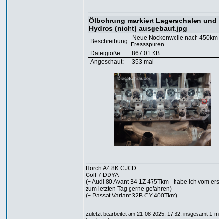
Ölbohrung markiert Lagerschalen und
Hydros (nicht) ausgebaut.jpg
Neue Nockenwelle nach 450km
Beschreibung:
Fressspuren
Dateigröße:
867.01 KB
Angeschaut:
353 mal
Horch A4 8K CJCD
Golf 7 DDYA
(+ Audi 80 Avant B4 1Z 475Tkm - habe ich vom ers
zum letzten Tag gerne gefahren)
(+ Passat Variant 32B CY 400Tkm)
Zuletzt bearbeitet am 21-08-2025, 17:32, insgesamt 1-m