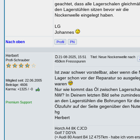
geachtet, dass alle Lagerschalen gleichmäß
den Lagerstühlen sitzen bevor wir die
Nockenwelle eingelegt haben.
LG
Johannes
Nach oben
Profil
PN
Herbert
21-08-2025, 15:51
Titel: Neue Nockenwelle nach
Profi-Schrauber
450km Fressspuren
Ist zwar schwer vorstellbar, aber wenn die
Lager schon vor der Reparatur so ausgele
Mitglied seit: 22.06.2005
waren
Beiträge: 4606
Nur wie kommt das Öl zwischen Lagerscha
Karma: +1325 / -0
NW? In Deinem letzten Bild sehe zumindest
an den Lagerstühlen die Bohrungen für die
Premium Support
Ölzufuhr auf der Seite gegenüber den Nute
hg
Herbert
Horch A4 8K CJCD
Golf 7 DDYA
(+ Audi 80 Avant B4 1Z 475Tkm - habe ich vom ers