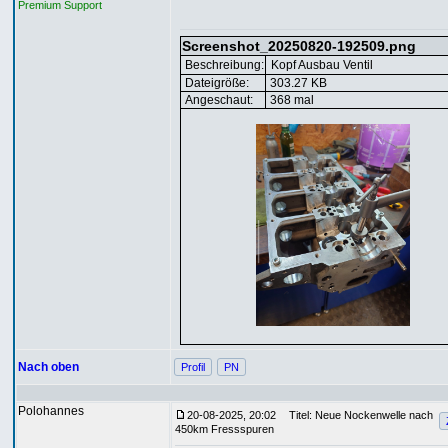
Premium Support
Screenshot_20250820-192509.png
Beschreibung:
Kopf Ausbau Ventil
Dateigröße:
303.27 KB
Angeschaut:
368 mal
Nach oben
Profil
PN
Polohannes
20-08-2025, 20:02
Titel: Neue Nockenwelle nach
450km Fressspuren