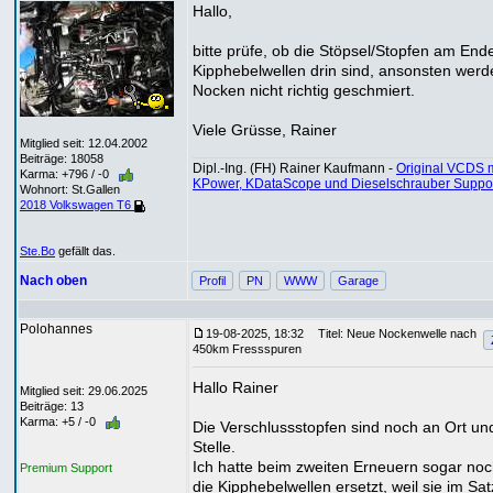
Hallo,
bitte prüfe, ob die Stöpsel/Stopfen am End
Kipphebelwellen drin sind, ansonsten werd
Nocken nicht richtig geschmiert.
Viele Grüsse, Rainer
Mitglied seit: 12.04.2002
Beiträge: 18058
Dipl.-Ing. (FH) Rainer Kaufmann -
Original VCDS m
Karma: +796 / -0
KPower, KDataScope und Dieselschrauber Suppo
Wohnort: St.Gallen
2018 Volkswagen T6
Ste.Bo
gefällt das.
Nach oben
Profil
PN
WWW
Garage
Polohannes
19-08-2025, 18:32
Titel: Neue Nockenwelle nach
450km Fressspuren
Hallo Rainer
Mitglied seit: 29.06.2025
Beiträge: 13
Karma: +5 / -0
Die Verschlussstopfen sind noch an Ort un
Stelle.
Ich hatte beim zweiten Erneuern sogar no
Premium Support
die Kipphebelwellen ersetzt, weil sie im Sat