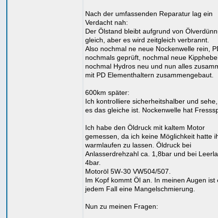
Nach der umfassenden Reparatur lag ein
Verdacht nah:
Der Ölstand bleibt aufgrund von Ölverdün
gleich, aber es wird zeitgleich verbrannt.
Also nochmal ne neue Nockenwelle rein, P
nochmals geprüft, nochmal neue Kipphebel
nochmal Hydros neu und nun alles zusam
mit PD Elementhaltern zusammengebaut.
600km später:
Ich kontrolliere sicherheitshalber und sehe
es das gleiche ist. Nockenwelle hat Fresss
Ich habe den Öldruck mit kaltem Motor
gemessen, da ich keine Möglichkeit hatte i
warmlaufen zu lassen. Öldruck bei
Anlasserdrehzahl ca. 1,8bar und bei Leerla
4bar.
Motoröl 5W-30 VW504/507.
Im Kopf kommt Öl an. In meinen Augen ist 
jedem Fall eine Mangelschmierung.
Nun zu meinen Fragen: