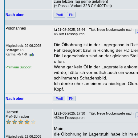
zum letzten Tag gerne gefahren)
(+ Passat Variant 32B CY 400Tkm)
Nach oben
Profil
PN
Polohannes
21-08-2025, 16:44
Titel: Neue Nockenwelle nach
450km Fressspuren
Die Ölbohrung ist in der Lagergasse in Ric
Mitglied seit: 29.06.2025
Fahrzeugfront bzw. in Richtung der PD El
Beiträge: 13
Karma: +5 / -0
Die Lagerschalen sind an der gleichen Stel
offen.
Wenn gar kein Öl in der Lagerstelle anko
Premium Support
würde, hätte ich vermutlich auch ein wesent
schlimmeres Schadensbild.
Ich denke eher an einen zu niedrigen Öldr
Kopf.
Nach oben
Profil
PN
Herbert
21-08-2025, 17:30
Titel: Neue Nockenwelle nach
Profi-Schrauber
450km Fressspuren
Moin,
die Ölbohrung im Lagerstuhl habe ich im e
Mitglied seit: 22.06.2005