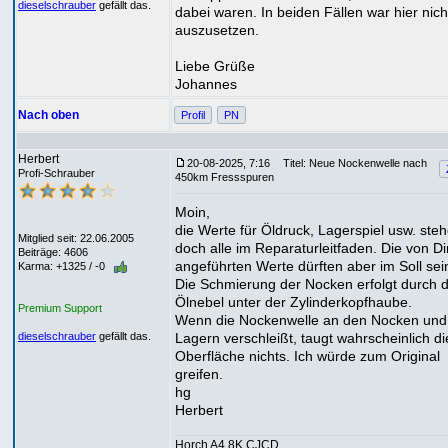
dieselschrauber
gefällt das.
dabei waren. In beiden Fällen war hier nich
auszusetzen.
Liebe Grüße
Johannes
Nach oben
Profil
PN
Herbert
20-08-2025, 7:16
Titel: Neue Nockenwelle nach
Profi-Schrauber
450km Fressspuren
Moin,
die Werte für Öldruck, Lagerspiel usw. ste
Mitglied seit: 22.06.2005
doch alle im Reparaturleitfaden. Die von Di
Beiträge: 4606
angeführten Werte dürften aber im Soll sei
Karma: +1325 / -0
Die Schmierung der Nocken erfolgt durch 
Ölnebel unter der Zylinderkopfhaube.
Premium Support
Wenn die Nockenwelle an den Nocken und
Lagern verschleißt, taugt wahrscheinlich di
dieselschrauber
gefällt das.
Oberfläche nichts. Ich würde zum Original
greifen.
hg
Herbert
Horch A4 8K CJCD