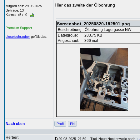
Hier das zweite der Ölbohrung
Mitglied seit: 29.06.2025
Beiträge: 13
Karma: +5 / -0
Screenshot_20250820-192501.png
Premium Support
Beschreibung:
Ölbohrung Lagergasse NW
Dateigröße:
283.75 KB
dieselschrauber
gefällt das.
Angeschaut:
366 mal
Nach oben
Profil
PN
Herbert
20-08-2025, 21:59
Titel: Neue Nockenwelle nach