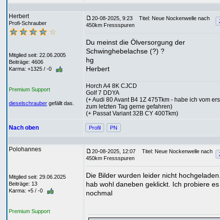
Herbert
20-08-2025, 9:23
Titel: Neue Nockenwelle nach
Profi-Schrauber
450km Fressspuren
Du meinst die Ölversorgung der
Schwinghebelachse (?) ?
Mitglied seit: 22.06.2005
hg
Beiträge: 4606
Herbert
Karma: +1325 / -0
Horch A4 8K CJCD
Premium Support
Golf 7 DDYA
(+ Audi 80 Avant B4 1Z 475Tkm - habe ich vom ers
dieselschrauber
gefällt das.
zum letzten Tag gerne gefahren)
(+ Passat Variant 32B CY 400Tkm)
Nach oben
Profil
PN
Polohannes
20-08-2025, 12:07
Titel: Neue Nockenwelle nach
450km Fressspuren
Die Bilder wurden leider nicht hochgeladen.
Mitglied seit: 29.06.2025
hab wohl daneben geklickt. Ich probiere es
Beiträge: 13
Karma: +5 / -0
nochmal
Premium Support