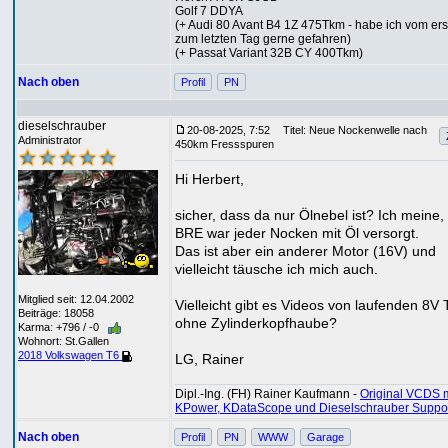
Golf 7 DDYA
(+ Audi 80 Avant B4 1Z 475Tkm - habe ich vom ers
zum letzten Tag gerne gefahren)
(+ Passat Variant 32B CY 400Tkm)
Nach oben
Profil
PN
dieselschrauber
20-08-2025, 7:52
Titel: Neue Nockenwelle nach
Administrator
450km Fressspuren
Hi Herbert,
sicher, dass da nur Ölnebel ist? Ich meine,
BRE war jeder Nocken mit Öl versorgt.
Das ist aber ein anderer Motor (16V) und
vielleicht täusche ich mich auch.
Mitglied seit: 12.04.2002
Vielleicht gibt es Videos von laufenden 8V 
Beiträge: 18058
ohne Zylinderkopfhaube?
Karma: +796 / -0
Wohnort: St.Gallen
2018 Volkswagen T6
LG, Rainer
Dipl.-Ing. (FH) Rainer Kaufmann -
Original VCDS m
KPower, KDataScope und Dieselschrauber Suppo
Nach oben
Profil
PN
WWW
Garage