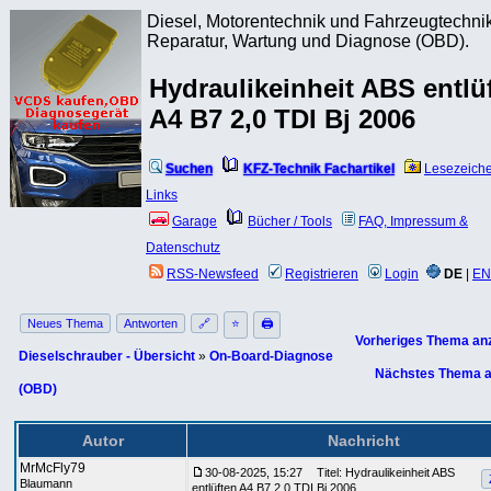
Diesel, Motorentechnik und Fahrzeugtechnik
Reparatur, Wartung und Diagnose (OBD).
Hydraulikeinheit ABS entlü
A4 B7 2,0 TDI Bj 2006
Suchen
KFZ-Technik Fachartikel
Lesezeich
Links
Garage
Bücher / Tools
FAQ, Impressum &
Datenschutz
RSS-Newsfeed
Registrieren
Login
DE
|
EN
Neues Thema
Antworten
🔗
⭐
🖨
Vorheriges Thema an
Dieselschrauber - Übersicht
»
On-Board-Diagnose
Nächstes Thema a
(OBD)
Autor
Nachricht
MrMcFly79
30-08-2025, 15:27
Titel: Hydraulikeinheit ABS
Blaumann
entlüften A4 B7 2,0 TDI Bj 2006