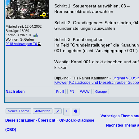
Schritt 1: Steuergerät auswählen, 03 –
Bremsenelektronik auswählen
Schritt 2: Grundlegendes Setup starten, 04
Mitglied seit: 12.04.2002
Grundeinstellungen auswählen
Beiträge: 18059
Karma: +796 / -0
Schritt 3: Kanal eingeben
Wohnort: St.Gallen
2018 Volkswagen T6
Im Feld "Grundeinstellungen" die Kanaln
001 eingeben (nicht "Anzeigegruppe 001")
Wichtig: Kanal 001 direkt eingeben und auf
klicken
Dipl.-Ing. (FH) Rainer Kaufmann -
Original VCDS m
KPower, KDataScope und Dieselschrauber Suppo
Nach oben
Profil
PN
WWW
Garage
Neues Thema
Antworten
🔗
⭐
🖨
Vorheriges Thema an
Dieselschrauber - Übersicht
»
On-Board-Diagnose
Nächstes Thema a
(OBD)