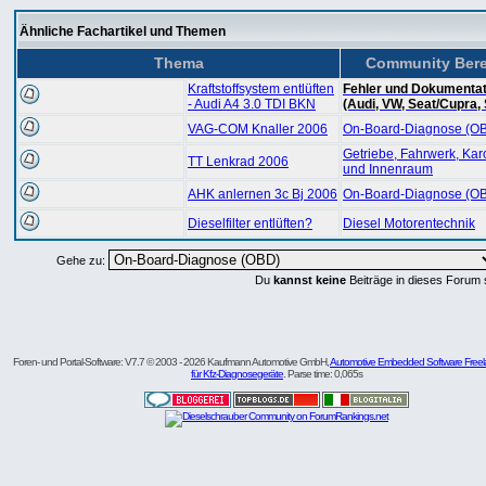
Ähnliche Fachartikel und Themen
Thema
Community Bere
Kraftstoffsystem entlüften
Fehler und Dokumentat
- Audi A4 3.0 TDI BKN
(Audi, VW, Seat/Cupra,
VAG-COM Knaller 2006
On-Board-Diagnose (O
Getriebe, Fahrwerk, Kar
TT Lenkrad 2006
und Innenraum
AHK anlernen 3c Bj 2006
On-Board-Diagnose (O
Dieselfilter entlüften?
Diesel Motorentechnik
Gehe zu:
Du
kannst keine
Beiträge in dieses Forum 
Foren- und Portal-Software: V7.7 © 2003 - 2026 Kaufmann Automotive GmbH,
Automotive Embedded Software Freel
für Kfz-Diagnosegeräte
. Parse time: 0,065s