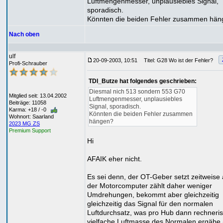
Luftmengenmesser, unplausiebles Signal,
sporadisch.
Könnten die beiden Fehler zusammen hä
Nach oben
ulf
20-09-2003, 10:51
Titel: G28 Wo ist der Fehler?
Profi-Schrauber
TDI_Butze hat folgendes geschrieben:
Diesmal nich 513 sondern 553 G70
Mitglied seit: 13.04.2002
Luftmengenmesser, unplausiebles
Beiträge: 11058
Signal, sporadisch.
Karma: +18 / -0
Könnten die beiden Fehler zusammen
Wohnort: Saarland
hängen?
2023 MG ZS
Premium Support
Hi
AFAIK eher nicht.
Es sei denn, der OT-Geber setzt zeitweise 
der Motorcomputer zählt daher weniger
Umdrehungen, bekommt aber gleichzeitig
gleichzeitig das Signal für den normalen
Luftdurchsatz, was pro Hub dann rechneris
vielfache Luftmasse des Normalen ergäbe 