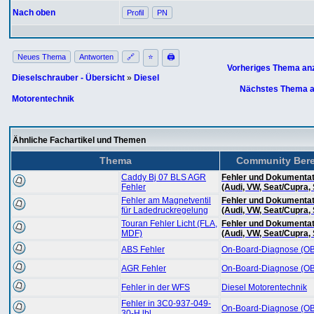
Nach oben
Profil
PN
Neues Thema
Antworten
🔗
⭐
🖨
Vorheriges Thema an
Dieselschrauber - Übersicht
»
Diesel
Nächstes Thema a
Motorentechnik
Ähnliche Fachartikel und Themen
Thema
Community Bere
Caddy Bj 07 BLS AGR
Fehler und Dokumentat
Fehler
(Audi, VW, Seat/Cupra,
Fehler am Magnetventil
Fehler und Dokumentat
für Ladedruckregelung
(Audi, VW, Seat/Cupra,
Touran Fehler Licht (FLA,
Fehler und Dokumentat
MDF)
(Audi, VW, Seat/Cupra,
ABS Fehler
On-Board-Diagnose (O
AGR Fehler
On-Board-Diagnose (O
Fehler in der WFS
Diesel Motorentechnik
Fehler in 3C0-937-049-
On-Board-Diagnose (O
30-H.lbl