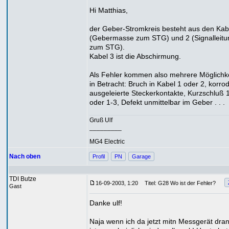
Hi Matthias,
der Geber-Stromkreis besteht aus den Kab
(Gebermasse zum STG) und 2 (Signalleitu
zum STG).
Kabel 3 ist die Abschirmung.
Als Fehler kommen also mehrere Möglichk
in Betracht: Bruch in Kabel 1 oder 2, korrod
ausgeleierte Steckerkontakte, Kurzschluß 
oder 1-3, Defekt unmittelbar im Geber . . .
Gruß Ulf
_________
MG4 Electric
Nach oben
Profil
PN
Garage
TDI Butze
16-09-2003, 1:20
Titel: G28 Wo ist der Fehler?
Gast
Danke ulf!
Naja wenn ich da jetzt mitn Messgerät dra