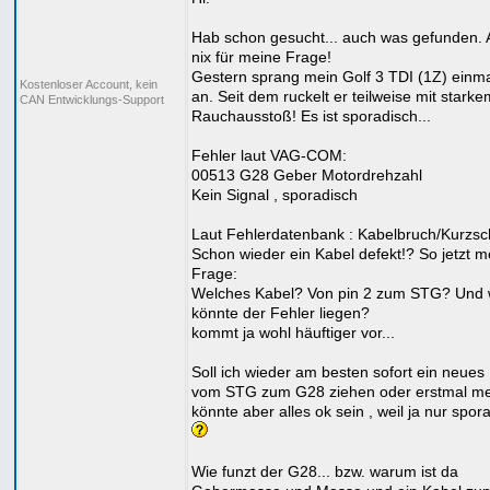
Hab schon gesucht... auch was gefunden. 
nix für meine Frage!
Gestern sprang mein Golf 3 TDI (1Z) einma
Kostenloser Account, kein
an. Seit dem ruckelt er teilweise mit starke
CAN Entwicklungs-Support
Rauchausstoß! Es ist sporadisch...
Fehler laut VAG-COM:
00513 G28 Geber Motordrehzahl
Kein Signal , sporadisch
Laut Fehlerdatenbank : Kabelbruch/Kurzsc
Schon wieder ein Kabel defekt!? So jetzt m
Frage:
Welches Kabel? Von pin 2 zum STG? Und
könnte der Fehler liegen?
kommt ja wohl häuftiger vor...
Soll ich wieder am besten sofort ein neues
vom STG zum G28 ziehen oder erstmal m
könnte aber alles ok sein , weil ja nur spor
Wie funzt der G28... bzw. warum ist da