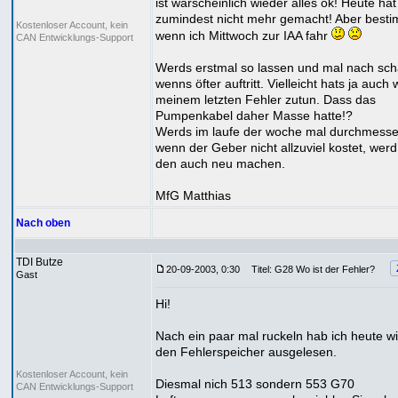
ist warscheinlich wieder alles ok! Heute hat
zumindest nicht mehr gemacht! Aber best
Kostenloser Account, kein
wenn ich Mittwoch zur IAA fahr
CAN Entwicklungs-Support
Werds erstmal so lassen und mal nach sc
wenns öfter auftritt. Vielleicht hats ja auch
meinem letzten Fehler zutun. Dass das
Pumpenkabel daher Masse hatte!?
Werds im laufe der woche mal durchmess
wenn der Geber nicht allzuviel kostet, werd
den auch neu machen.
MfG Matthias
Nach oben
TDI Butze
20-09-2003, 0:30
Titel: G28 Wo ist der Fehler?
Gast
Hi!
Nach ein paar mal ruckeln hab ich heute w
den Fehlerspeicher ausgelesen.
Kostenloser Account, kein
Diesmal nich 513 sondern 553 G70
CAN Entwicklungs-Support