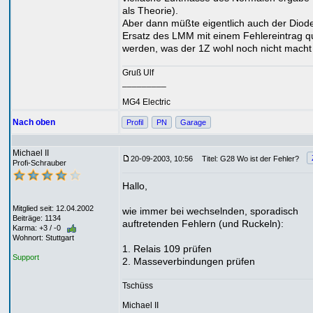
als Theorie).
Aber dann müßte eigentlich auch der Diod
Ersatz des LMM mit einem Fehlereintrag qui
werden, was der 1Z wohl noch nicht macht .
Gruß Ulf
_________
MG4 Electric
Nach oben
Profil
PN
Garage
Michael II
20-09-2003, 10:56
Titel: G28 Wo ist der Fehler?
Profi-Schrauber
Hallo,
Mitglied seit: 12.04.2002
wie immer bei wechselnden, sporadisch
Beiträge: 1134
auftretenden Fehlern (und Ruckeln):
Karma: +3 / -0
Wohnort: Stuttgart
1. Relais 109 prüfen
Support
2. Masseverbindungen prüfen
Tschüss
Michael II