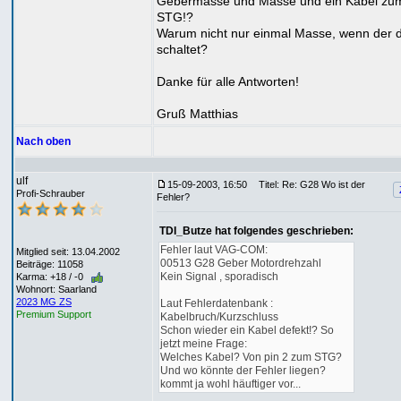
Gebermasse und Masse und ein Kabel zu
STG!?
Warum nicht nur einmal Masse, wenn der 
schaltet?
Danke für alle Antworten!
Gruß Matthias
Nach oben
ulf
15-09-2003, 16:50
Titel: Re: G28 Wo ist der
Profi-Schrauber
Fehler?
TDI_Butze hat folgendes geschrieben:
Fehler laut VAG-COM:
Mitglied seit: 13.04.2002
00513 G28 Geber Motordrehzahl
Beiträge: 11058
Kein Signal , sporadisch
Karma: +18 / -0
Wohnort: Saarland
2023 MG ZS
Laut Fehlerdatenbank :
Premium Support
Kabelbruch/Kurzschluss
Schon wieder ein Kabel defekt!? So
jetzt meine Frage:
Welches Kabel? Von pin 2 zum STG?
Und wo könnte der Fehler liegen?
kommt ja wohl häuftiger vor...