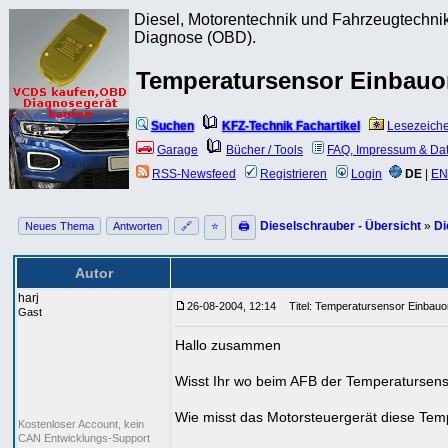
Diesel, Motorentechnik und Fahrzeugtechnik
Diagnose (OBD).
Temperatursensor Einbauo
Suchen
KFZ-Technik Fachartikel
Lesezeich
Garage
Bücher / Tools
FAQ, Impressum & Da
RSS-Newsfeed
Registrieren
Login
DE
|
EN
Dieselschrauber - Übersicht
»
Di
Neues Thema
Antworten
🔗
⭐
🖨
Autor
harj
26-08-2004, 12:14
Titel: Temperatursensor Einbauo
Gast
Hallo zusammen
Wisst Ihr wo beim AFB der Temperatursenso
Wie misst das Motorsteuergerät diese Tem
Kostenloser Account, kein
CAN Entwicklungs-Support