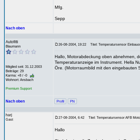
Mfg.
Sepp
Nach oben
Autofitti
26-08-2004, 19:22
Titel: Temperatursensor Einbauo
Blaumann
Hallo, Motorabdeckung oben abnehmen, der F
Temperaturanzeige im Instrument. Hella Nu
Mitglied seit: 31.12.2003
Öre. (Motorraumbild mit den eingebauten S
Beiträge: 29
Karma: +8 / -0
Wohnort: Ansbach
Premium Support
Nach oben
Profil
PN
harj
27-08-2004, 6:42
Titel: Temperatursensor AFB Moto
Gast
Hallo