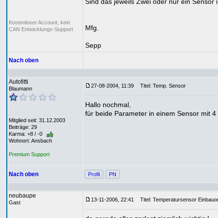
Sind das jeweils Zwei oder nur ein Sensor
Kostenloser Account, kein
Mfg.
CAN Entwicklungs-Support
Sepp
Nach oben
Autofitti
27-08-2004, 11:39
Titel: Temp. Sensor
Blaumann
Hallo nochmal,
für beide Parameter in einem Sensor mit 4
Mitglied seit: 31.12.2003
Beiträge: 29
Karma: +8 / -0
Wohnort: Ansbach
Premium Support
Nach oben
Profil
PN
neubaupe
13-11-2006, 22:41
Titel: Temperatursensor Einbauor
Gast