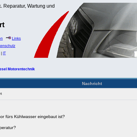
. Reparatur, Wartung und
rt
en
Links
tenschutz
|
IT
esel Motorentechnik
Nachricht
rt
r fürs Kühlwasser eingebaut ist?
peratur?