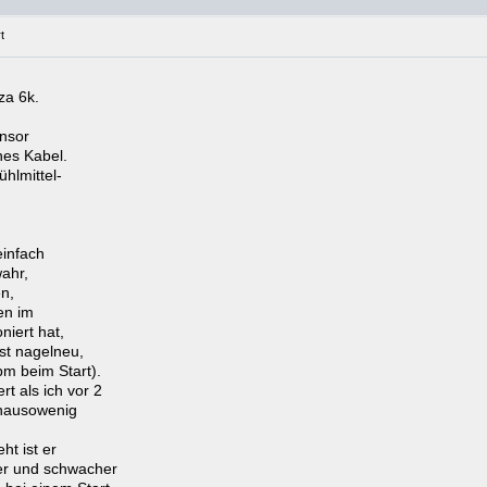
t
za 6k.
nsor
nes Kabel.
hlmittel-
einfach
wahr,
n,
en im
niert hat,
ist nagelneu,
pm beim Start).
t als ich vor 2
nausowenig
t ist er
er und schwacher