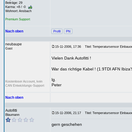
Beiträge: 29
Karma: +8 / -0
Wohnort: Ansbach
Premium Support
Nach oben
Profil
PN
neubaupe
15-11-2006, 17:36
Titel: Temperatursensor Einbauor
Gast
Vielen Dank Autofitti !
War das richtige Kabel ! (1.9TDI AFN Ibiza'
lg.
Kostenloser Account, kein
Peter
CAN Entwicklungs-Support
Nach oben
Autofitti
15-11-2006, 21:17
Titel: Temperatursensor Einbauor
Blaumann
gern geschehen