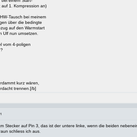
- bei einem Start-
t auf 1. Kompression an)
m HW-Tausch bei meinem
gen über die bedingte
ezug auf den Warmstart
n Ulf nun umsetzen.
l vom 4-poligen
 ?
verdammt kurz wären,
rdacht trennen.[/b]
t
m Stecker auf Pin 3, das ist der untere linke, wenn die beiden neben
aun schliess ich aus.