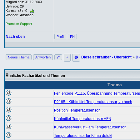
Mitglied seit: 31.12.2003
Beiträge: 29
Karma: +8 / -0
Wohnort: Ansbach
Premium Support
Nach oben
Profil
PN
Dieselschrauber - Übersicht
»
Di
Neues Thema
Antworten
🔗
⭐
🖨
Ähnliche Fachartikel und Themen
Thema
Fehlercode P1115, Überspannung Temperatursen
P2185 - Kühlmittel Temperatursensor, zu hoch
Position Temperatursensor
Kühlmittel-Temperatursensor AFN
Kühlwasserverlust - am Temperatursensor
Temperatursensor für Klima defekt