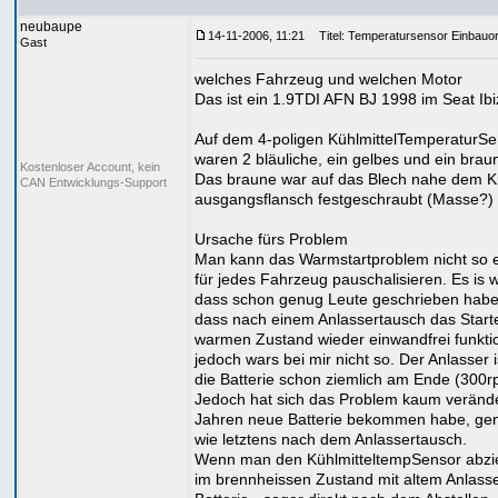
neubaupe
14-11-2006, 11:21
Titel: Temperatursensor Einbauor
Gast
welches Fahrzeug und welchen Motor
Das ist ein 1.9TDI AFN BJ 1998 im Seat Ibi
Auf dem 4-poligen KühlmittelTemperaturSe
waren 2 bläuliche, ein gelbes und ein brau
Kostenloser Account, kein
Das braune war auf das Blech nahe dem Kü
CAN Entwicklungs-Support
ausgangsflansch festgeschraubt (Masse?)
Ursache fürs Problem
Man kann das Warmstartproblem nicht so 
für jedes Fahrzeug pauschalisieren. Es is 
dass schon genug Leute geschrieben habe
dass nach einem Anlassertausch das Start
warmen Zustand wieder einwandfrei funktio
jedoch wars bei mir nicht so. Der Anlasser 
die Batterie schon ziemlich am Ende (300r
Jedoch hat sich das Problem kaum veränder
Jahren neue Batterie bekommen habe, ge
wie letztens nach dem Anlassertausch.
Wenn man den KühlmitteltempSensor abzieh
im brennheissen Zustand mit altem Anlass