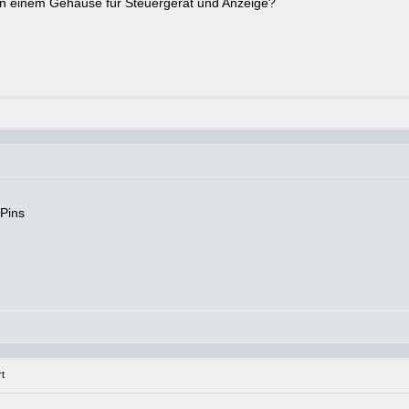
 in einem Gehäuse für Steuergerät und Anzeige?
 Pins
t