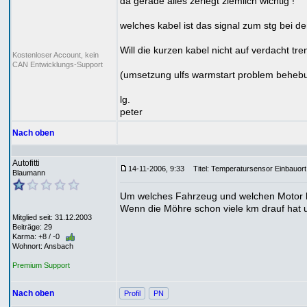
da gerade alles zerlegt ziemlich wichtig !
welches kabel ist das signal zum stg bei d
Will die kurzen kabel nicht auf verdacht tr
Kostenloser Account, kein
CAN Entwicklungs-Support
(umsetzung ulfs warmstart problem beheb
lg.
peter
Nach oben
Autofitti
14-11-2006, 9:33
Titel: Temperatursensor Einbauort
Blaumann
Um welches Fahrzeug und welchen Motor ha
Wenn die Möhre schon viele km drauf hat un
Mitglied seit: 31.12.2003
Beiträge: 29
Karma: +8 / -0
Wohnort: Ansbach
Premium Support
Nach oben
Profil
PN