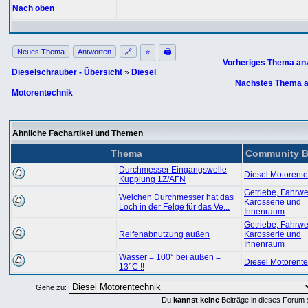
Nach oben
Neues Thema
Antworten
🔗
⭐
🖨
Vorheriges Thema an
Dieselschrauber - Übersicht
»
Diesel
Nächstes Thema a
Motorentechnik
Ähnliche Fachartikel und Themen
Thema
Community B
Durchmesser Eingangswelle
Diesel Motorente
Kupplung 1Z/AFN
Getriebe, Fahrwe
Welchen Durchmesser hat das
Karosserie und
Loch in der Felge für das Ve...
Innenraum
Getriebe, Fahrwe
Reifenabnutzung außen
Karosserie und
Innenraum
Wasser = 100° bei außen =
Diesel Motorente
13°C !!
Gehe zu:
Du
kannst keine
Beiträge in dieses Forum 