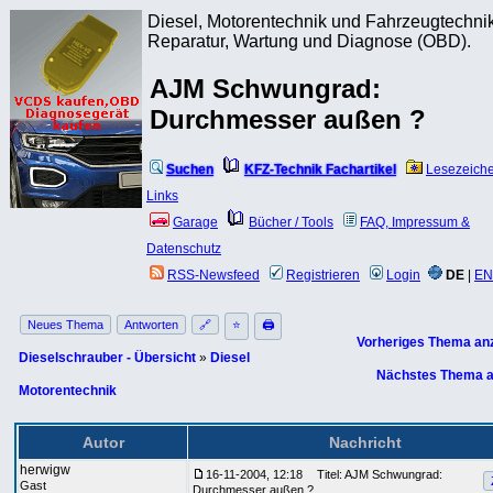
Diesel, Motorentechnik und Fahrzeugtechnik
Reparatur, Wartung und Diagnose (OBD).
AJM Schwungrad:
Durchmesser außen ?
Suchen
KFZ-Technik Fachartikel
Lesezeich
Links
Garage
Bücher / Tools
FAQ, Impressum &
Datenschutz
RSS-Newsfeed
Registrieren
Login
DE
|
EN
Neues Thema
Antworten
🔗
⭐
🖨
Vorheriges Thema an
Dieselschrauber - Übersicht
»
Diesel
Nächstes Thema a
Motorentechnik
Autor
Nachricht
herwigw
16-11-2004, 12:18
Titel: AJM Schwungrad:
Gast
Durchmesser außen ?