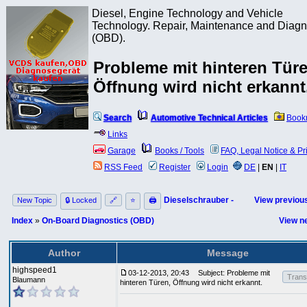
Diesel, Engine Technology and Vehicle
Technology. Repair, Maintenance and Diagn
(OBD).
Probleme mit hinteren Türe
Öffnung wird nicht erkannt
Search
Automotive Technical Articles
Book
Links
Garage
Books / Tools
FAQ, Legal Notice & Pr
RSS Feed
Register
Login
DE
|
EN
|
IT
Dieselschrauber -
View previous
New Topic
🔒 Locked
🔗
⭐
🖨
Index
»
On-Board Diagnostics (OBD)
View ne
Author
Message
highspeed1
03-12-2013, 20:43
Subject: Probleme mit
Transl
Blaumann
hinteren Türen, Öffnung wird nicht erkannt.