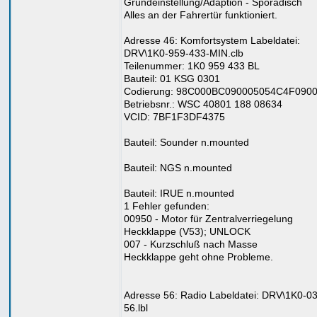
Grundeinstellung/Adaption - Sporadisch
Alles an der Fahrertür funktioniert.
Adresse 46: Komfortsystem Labeldatei:
DRV\1K0-959-433-MIN.clb
Teilenummer: 1K0 959 433 BL
Bauteil: 01 KSG 0301
Codierung: 98C000BC090005054C4F090
Betriebsnr.: WSC 40801 188 08634
VCID: 7BF1F3DF4375
Bauteil: Sounder n.mounted
Bauteil: NGS n.mounted
Bauteil: IRUE n.mounted
1 Fehler gefunden:
00950 - Motor für Zentralverriegelung
Heckklappe (V53); UNLOCK
007 - Kurzschluß nach Masse
Heckklappe geht ohne Probleme.
Adresse 56: Radio Labeldatei: DRV\1K0-0
56.lbl