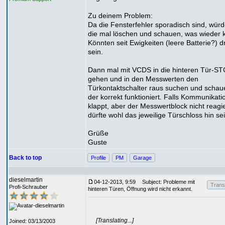
Zu deinem Problem:
Da die Fensterfehler sporadisch sind, würd
die mal löschen und schauen, was wieder
Könnten seit Ewigkeiten (leere Batterie?) d
sein.
Dann mal mit VCDS in die hinteren Tür-S
gehen und in den Messwerten den
Türkontaktschalter raus suchen und schau
der korrekt funktioniert. Falls Kommunikati
klappt, aber der Messwertblock nicht reagie
dürfte wohl das jeweilige Türschloss hin sei
Grüße
Guste
Back to top
Profile
PM
Garage
dieselmartin
04-12-2013, 9:59
Subject: Probleme mit
Transl
Profi-Schrauber
hinteren Türen, Öffnung wird nicht erkannt.
[Translating...]
Joined: 03/13/2003