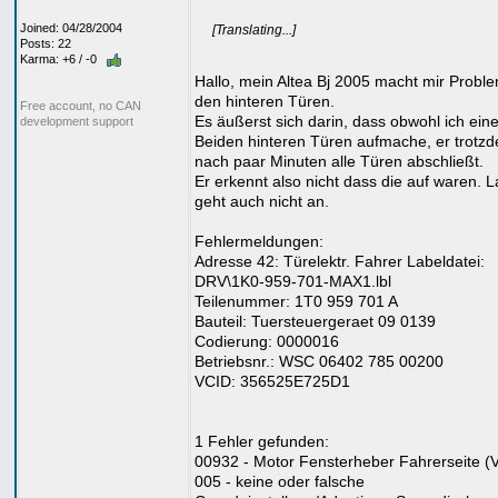
Joined: 04/28/2004
[Translating...]
Posts: 22
Karma: +6 / -0
Hallo, mein Altea Bj 2005 macht mir Probl
den hinteren Türen.
Free account, no CAN
Es äußerst sich darin, dass obwohl ich ein
development support
Beiden hinteren Türen aufmache, er trotz
nach paar Minuten alle Türen abschließt.
Er erkennt also nicht dass die auf waren.
geht auch nicht an.
Fehlermeldungen:
Adresse 42: Türelektr. Fahrer Labeldatei:
DRV\1K0-959-701-MAX1.lbl
Teilenummer: 1T0 959 701 A
Bauteil: Tuersteuergeraet 09 0139
Codierung: 0000016
Betriebsnr.: WSC 06402 785 00200
VCID: 356525E725D1
1 Fehler gefunden:
00932 - Motor Fensterheber Fahrerseite (
005 - keine oder falsche