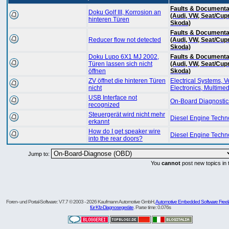
Faults & Documenta
Doku Golf III, Korrosion an
(Audi, VW, Seat/Cup
hinteren Türen
Skoda)
Faults & Documenta
Reducer flow not detected
(Audi, VW, Seat/Cup
Skoda)
Doku Lupo 6X1 MJ 2002,
Faults & Documenta
Türen lassen sich nicht
(Audi, VW, Seat/Cup
öffnen
Skoda)
ZV öffnet die hinteren Türen
Electrical Systems, V
nicht
Electronics, Multime
USB Interface not
On-Board Diagnostic
recognized
Steuergerät wird nicht mehr
Diesel Engine Techn
erkannt
How do I get speaker wire
Diesel Engine Techn
into the rear doors?
Jump to:
You
cannot
post new topics in 
Foren- und Portal-Software: V7.7 © 2003 - 2026 Kaufmann Automotive GmbH,
Automotive Embedded Software Freel
für Kfz-Diagnosegeräte
. Parse time: 0.076s