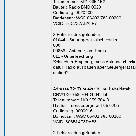
Teilenummer: 5P1 035 152
Bauteil: Radio BNO 0029
Codierung: 0020400
Betriebsnr.: WSC 06402 785 00200
VCID: E6C732ABA8F7
2 Fehlercodes gefunden:
01044 - Steuergerät falsch codiert
000 - -
00856 - Antenne; am Radio
011 - Unterbrechung
Schlechter Empfang, muss Antenne checke
dafür Radio ausbauen aber Steuergerät fa
codiert?
Adresse 72: Türelektr. hi. re. Labeldatei:
DRV\1K0-959-704-GEN1.lbl
Teilenummer: 1K0 959 704 B
Bauteil: Tuersteuergeraet 06 0206
Codierung: 0000016
Betriebsnr.: WSC 06402 785 00200
VCID: 306B14F3DAB3
2 Fehlercodes gefunden: