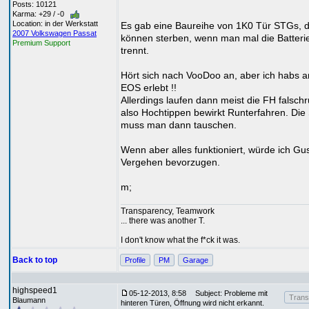
Posts: 10121
Karma: +29 / -0
Location: in der Werkstatt
Es gab eine Baureihe von 1K0 Tür STGs, d
2007 Volkswagen Passat
können sterben, wenn man mal die Batteri
Premium Support
trennt.
Hört sich nach VooDoo an, aber ich habs 
EOS erlebt !!
Allerdings laufen dann meist die FH falsch
also Hochtippen bewirkt Runterfahren. Di
muss man dann tauschen.
Wenn aber alles funktioniert, würde ich Gu
Vergehen bevorzugen.
m;
Transparency, Teamwork
... there was another T.
I don't know what the f*ck it was.
Back to top
Profile
PM
Garage
highspeed1
05-12-2013, 8:58
Subject: Probleme mit
Transl
Blaumann
hinteren Türen, Öffnung wird nicht erkannt.