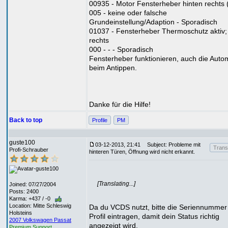
00935 - Motor Fensterheber hinten rechts 
005 - keine oder falsche
Grundeinstellung/Adaption - Sporadisch
01037 - Fensterheber Thermoschutz aktiv;
rechts
000 - - - Sporadisch
Fensterheber funktionieren, auch die Auto
beim Antippen.
Danke für die Hilfe!
Back to top
Profile
PM
guste100
03-12-2013, 21:41
Subject: Probleme mit
Transl
Profi-Schrauber
hinteren Türen, Öffnung wird nicht erkannt.
[Translating...]
Joined: 07/27/2004
Posts: 2400
Karma: +437 / -0
Location: Mitte Schleswig
Da du VCDS nutzt, bitte die Seriennummer
Holsteins
Profil eintragen, damit dein Status richtig
2007 Volkswagen Passat
angezeigt wird.
Premium Support