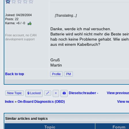
Joined: 04/28/2004
[Translating...]
Posts: 22
Karma: +6 / -0
Danke, werde ich mal versuchen.
Batterie wird wohl nicht mehr die Beste sei
Free account, no CAN
hab noch keine Probleme gehabt. Wie sieh
development support
aus mit einem Kabelbruch?
Gruß
Martin
Back to top
Profile
PM
Dieselschrauber -
View previous
New Topic
🔒 Locked
🔗
⭐
🖨
Index
»
On-Board Diagnostics (OBD)
View ne
Similar articles and topics
Topic
Forum