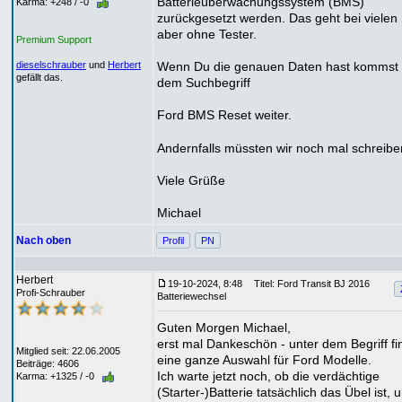
Batterieüberwachungssystem (BMS)
Karma: +248 / -0
zurückgesetzt werden. Das geht bei vielen
aber ohne Tester.
Premium Support
Wenn Du die genauen Daten hast kommst 
dieselschrauber
und
Herbert
gefällt das.
dem Suchbegriff
Ford BMS Reset weiter.
Andernfalls müssten wir noch mal schreib
Viele Grüße
Michael
Nach oben
Profil
PN
Herbert
19-10-2024, 8:48
Titel: Ford Transit BJ 2016
Profi-Schrauber
Batteriewechsel
Guten Morgen Michael,
erst mal Dankeschön - unter dem Begriff fi
Mitglied seit: 22.06.2005
eine ganze Auswahl für Ford Modelle.
Beiträge: 4606
Ich warte jetzt noch, ob die verdächtige
Karma: +1325 / -0
(Starter-)Batterie tatsächlich das Übel ist, 