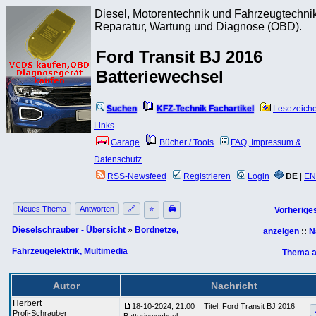
Diesel, Motorentechnik und Fahrzeugtechnik
Reparatur, Wartung und Diagnose (OBD).
Ford Transit BJ 2016
Batteriewechsel
Suchen
KFZ-Technik Fachartikel
Lesezeich
Links
Garage
Bücher / Tools
FAQ, Impressum &
Datenschutz
RSS-Newsfeed
Registrieren
Login
DE
|
EN
Neues Thema
Antworten
🔗
⭐
🖨
Vorherige
Dieselschrauber - Übersicht
»
Bordnetze,
anzeigen
::
N
Fahrzeugelektrik, Multimedia
Thema a
Autor
Nachricht
Herbert
18-10-2024, 21:00
Titel: Ford Transit BJ 2016
Profi-Schrauber