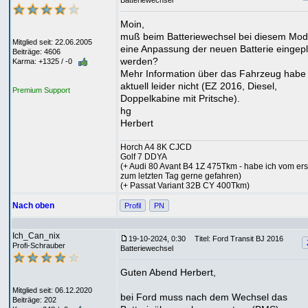
Batteriewechsel
Moin,
muß beim Batteriewechsel bei diesem Mod
Mitglied seit: 22.06.2005
eine Anpassung der neuen Batterie eingep
Beiträge: 4606
werden?
Karma: +1325 / -0
Mehr Information über das Fahrzeug habe 
aktuell leider nicht (EZ 2016, Diesel,
Premium Support
Doppelkabine mit Pritsche).
hg
Herbert
Horch A4 8K CJCD
Golf 7 DDYA
(+ Audi 80 Avant B4 1Z 475Tkm - habe ich vom ers
zum letzten Tag gerne gefahren)
(+ Passat Variant 32B CY 400Tkm)
Nach oben
Profil
PN
Ich_Can_nix
19-10-2024, 0:30
Titel: Ford Transit BJ 2016
Profi-Schrauber
Batteriewechsel
Guten Abend Herbert,
Mitglied seit: 06.12.2020
bei Ford muss nach dem Wechsel das
Beiträge: 202