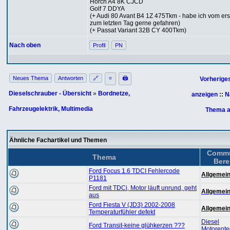
Horch A4 8K CJCD
Golf 7 DDYA
(+ Audi 80 Avant B4 1Z 475Tkm - habe ich vom ers
zum letzten Tag gerne gefahren)
(+ Passat Variant 32B CY 400Tkm)
Nach oben
Profil
PN
Neues Thema
Antworten
🔗
⭐
🖨
Vorherige
Dieselschrauber - Übersicht
»
Bordnetze,
anzeigen
::
N
Fahrzeugelektrik, Multimedia
Thema a
Ähnliche Fachartikel und Themen
Commu
Thema
Bere
Ford Focus 1.6 TDCI Fehlercode
Allgemein
P1181
Ford mit TDCi, Motor läuft unrund, geht
Allgemein
aus
Ford Fiesta V (JD3) 2002-2008
Allgemein
Temperaturfühler defekt
Diesel
Ford Transit-keine glühkerzen ???
Motorente