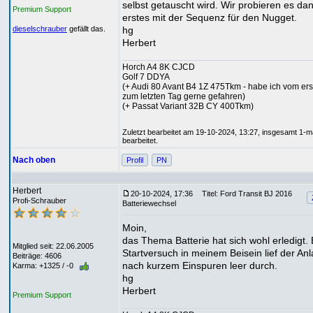
selbst getauscht wird. Wir probieren es dan
Premium Support
erstes mit der Sequenz für den Nugget.
hg
dieselschrauber
gefällt das.
Herbert
Horch A4 8K CJCD
Golf 7 DDYA
(+ Audi 80 Avant B4 1Z 475Tkm - habe ich vom ers
zum letzten Tag gerne gefahren)
(+ Passat Variant 32B CY 400Tkm)
Zuletzt bearbeitet am 19-10-2024, 13:27, insgesamt 1-m
bearbeitet.
Nach oben
Profil
PN
Herbert
20-10-2024, 17:36
Titel: Ford Transit BJ 2016
Profi-Schrauber
Batteriewechsel
Moin,
das Thema Batterie hat sich wohl erledigt. 
Mitglied seit: 22.06.2005
Startversuch in meinem Beisein lief der An
Beiträge: 4606
nach kurzem Einspuren leer durch.
Karma: +1325 / -0
hg
Herbert
Premium Support