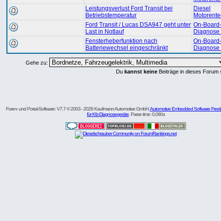
Leistungsverlust Ford Transit bei
Diesel
Betriebstemperatur
Motorente
Ford Transit / Lucas DSA947 geht unter
On-Board
Last in Notlauf
Diagnose
Fensterheberfunktion nach
On-Board
Batteriewechsel eingeschränkt
Diagnose
Gehe zu:
Du
kannst keine
Beiträge in dieses Forum 
Foren- und Portal-Software: V7.7 © 2003 - 2026 Kaufmann Automotive GmbH,
Automotive Embedded Software Freel
für Kfz-Diagnosegeräte
. Parse time: 0,080s