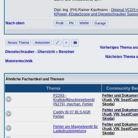
Dipl.-Ing. (FH) Rainer Kaufmann -
Original VCDS m
KPower, KDataScope und Dieselschrauber Suppo
Nach oben
Profil
PN
WWW
Garage
Neues Thema
Antworten
🔗
⭐
🖨
Vorheriges Thema an
Dieselschrauber - Übersicht
»
Benziner
Nächstes Thema a
Motorentechnik
Ähnliche Fachartikel und Themen
Thema
Community Ber
P2293 -
Fehler und Dokumen
Kraftstoffdruckregelventil
(Audi, VW, Seat/Cupr
(N276), mechan. Fehler
Skoda)
Fehler und Dokumen
Caddy Bj 07 BLS AGR
(Audi, VW, Seat/Cupr
Fehler
Skoda)
Fehler und Dokumen
Fehler am Magnetventil für
(Audi, VW, Seat/Cupr
Ladedruckregelung
Skoda)