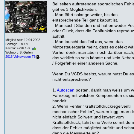
Bei selten auftretenden sporadischen Fehl
gibt es 3 Möglichkeiten:
- Man fährt solange weiter, bis das
entsprechende Teil ganz kaputt ist.
- Man sucht Stunden und hat entweder Pe
oder Glück, dass die Fehlfunktion reproduz
auftritt.
Mitglied seit: 12.04.2002
- Man tauscht das Teil aus, wenn das
Beiträge: 18059
Motorsteuergerät meint, dass es defekt wä
Karma: +796 / -0
Vorher denkt man aber noch darüber nach
Wohnort: St.Gallen
2018 Volkswagen T6
das wirklich so sein könnte und kein Neben
/ Folgefehler einer anderen Sache.
Wenn Du VCDS besitzt, warum nutzt Du e
nicht entsprechend?
1.
Autoscan
posten, damit man weiss um w
Fahrzeug mit welchen Komponenten es si
handelt.
2. Wenn Fehler "Kraftstoffdruckregelventil
mechanischer Fehler", warum loggt man d
nicht einfach Sollwert und Istwert vom
Kraftstoffdruck, fährt eine Weile so mit dem
dass der Fehler möglichst auftritt und scha
dann die Messwerte an?