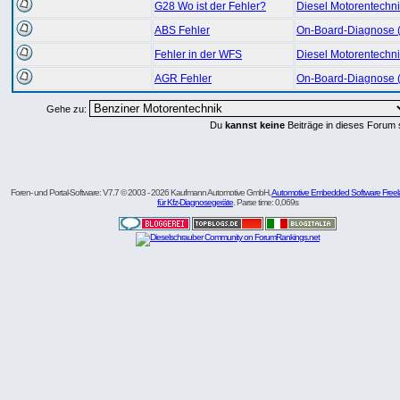
G28 Wo ist der Fehler?
Diesel Motorentechn
ABS Fehler
On-Board-Diagnose 
Fehler in der WFS
Diesel Motorentechn
AGR Fehler
On-Board-Diagnose 
Gehe zu:
Du
kannst keine
Beiträge in dieses Forum 
Foren- und Portal-Software: V7.7 © 2003 - 2026 Kaufmann Automotive GmbH,
Automotive Embedded Software Freel
für Kfz-Diagnosegeräte
. Parse time: 0,069s