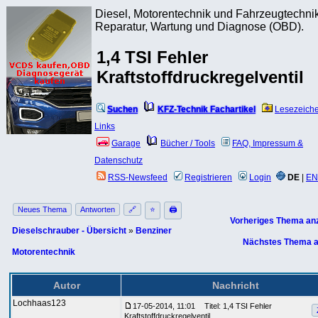
Diesel, Motorentechnik und Fahrzeugtechnik
Reparatur, Wartung und Diagnose (OBD).
1,4 TSI Fehler
Kraftstoffdruckregelventil
Suchen
KFZ-Technik Fachartikel
Lesezeich
Links
Garage
Bücher / Tools
FAQ, Impressum &
Datenschutz
RSS-Newsfeed
Registrieren
Login
DE
|
EN
Neues Thema
Antworten
🔗
⭐
🖨
Vorheriges Thema an
Dieselschrauber - Übersicht
»
Benziner
Nächstes Thema a
Motorentechnik
Autor
Nachricht
Lochhaas123
17-05-2014, 11:01
Titel: 1,4 TSI Fehler
Kraftstoffdruckregelventil