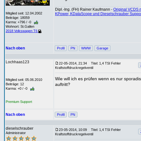
Dipl.-Ing. (FH) Rainer Kaufmann -
Original VCDS m
Mitglied seit: 12.04.2002
KPower, KDataScope und Dieselschrauber Suppo
Beiträge: 18059
Karma: +796 / -0
Wohnort: St.Gallen
2018 Volkswagen T6
Nach oben
Profil
PN
WWW
Garage
Lochhaas123
22-05-2014, 21:34
Titel: 1,4 TSI Fehler
Kraftstoffdruckregelventil
Wie will ich es prüfen wenn es nur sporadi
Mitglied seit: 05.06.2010
auftritt?
Beiträge: 12
Karma: +0 / -0
Premium Support
Nach oben
Profil
PN
dieselschrauber
23-05-2014, 10:09
Titel: 1,4 TSI Fehler
Administrator
Kraftstoffdruckregelventil