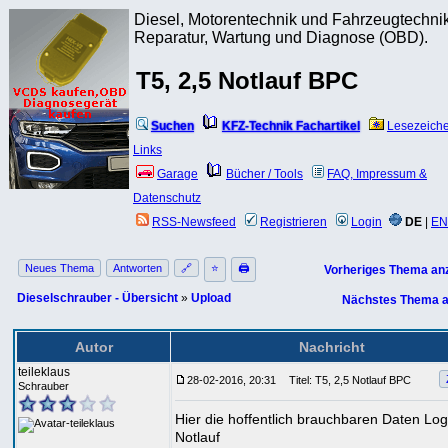
Diesel, Motorentechnik und Fahrzeugtechnik
Reparatur, Wartung und Diagnose (OBD).
T5, 2,5 Notlauf BPC
Suchen
KFZ-Technik Fachartikel
Lesezeich
Links
Garage
Bücher / Tools
FAQ, Impressum &
Datenschutz
RSS-Newsfeed
Registrieren
Login
DE
|
EN
Neues Thema
Antworten
🔗
⭐
🖨
Vorheriges Thema an
Dieselschrauber - Übersicht
»
Upload
Nächstes Thema a
Autor
Nachricht
teileklaus
28-02-2016, 20:31
Titel: T5, 2,5 Notlauf BPC
Schrauber
Hier die hoffentlich brauchbaren Daten Lo
Notlauf