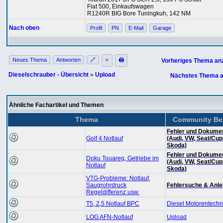
Fiat 500, Einkaufswagen
R1240R BIG Bore Tuningkuh, 142 NM
Nach oben
Profil
PN
E-Mail
Garage
Neues Thema
Antworten
🔗
⭐
🖨
Vorheriges Thema an
Dieselschrauber - Übersicht
»
Upload
Nächstes Thema a
Ähnliche Fachartikel und Themen
Thema
Community Be
Fehler und Dokumen
Golf 4 Notlauf
(Audi, VW, Seat/Cup
Skoda)
Fehler und Dokumen
Doku Touareg, Getriebe im
(Audi, VW, Seat/Cup
Notlauf
Skoda)
VTG-Probleme: Notlauf,
Saugrohrdruck
Fehlersuche & Anle
Regeldifferenz usw.
T5, 2,5 Notlauf BPC
Diesel Motorentechn
LOG AFN-Notlauf
Upload