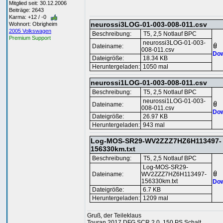
Mitglied seit: 30.12.2006
Beiträge: 2643
Karma: +12 / -0
neurossi3LOG-01-003-008-011.csv
Wohnort: Obrigheim
2005 Volkswagen
Beschreibung:
T5, 2,5 Notlauf BPC
Premium Support
neurossi3LOG-01-003-
Dateiname:
008-011.csv
Dow
Dateigröße:
18.34 KB
Heruntergeladen:
1050 mal
neurossi1LOG-01-003-008-011.csv
Beschreibung:
T5, 2,5 Notlauf BPC
neurossi1LOG-01-003-
Dateiname:
008-011.csv
Dow
Dateigröße:
26.97 KB
Heruntergeladen:
943 mal
Log-MOS-SR29-WV2ZZZ7HZ6H113497-
156330km.txt
Beschreibung:
T5, 2,5 Notlauf BPC
Log-MOS-SR29-
Dateiname:
WV2ZZZ7HZ6H113497-
156330km.txt
Dow
Dateigröße:
6.7 KB
Heruntergeladen:
1209 mal
Gruß, der Teileklaus
Touran 2017 DFG SCR 2,0, 150 PS Schalt