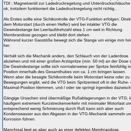
TDI ; Magnetventil zur Ladedruckregelung und Unterdruckschläuche d
ok, trotzdem funktioniert die Ladedruckregelung nicht richtig...
Als Erstes sollte eine Sichtkontrolle der VTG-Funktion erfolgen: Dire
dem Motorstart (durch einen Helfer) wird bei intakter VTG die
Gewindestange bei Leerlaufdrehzahl etwa 1 cm weit in Richtung
Membrandose gezogen und bleibt dort stehen.
Während kurzer Gasstöße bewegt sich die Stange um einige mm hi
her.
Verhält sich die Mechanik anders, den Schlauch von der Laderdose
abziehen und mit einer großen Arztspritze (min. 50 ml) an der Dose
Die Gewindestange sollte sich normalerweise per Spritze feinfühlig in
Position innerhalb des Gesamthubes von ca. 1 cm bringen lassen.
Wenn aber die besagte Sichtkontrolle beim Motorstart keine oder zu 
Bewegungen ergibt, wird die VTG beim Spritzentest oft in der Ruhe-
Maximal-Position klemmen, und / oder sie springt irgendwo dazwisc
Gängige Ursachen sind übermäßige Rußablagerungen in der VTG; b
häufigem extremem Kurzstreckenverkehr mit minimaler Motorlast un
entsprechend wenig Schmierung durch Ruß kann sich aber auch
Kondenswasser aus den Abgasen in der VTG-Mechanik sammeln un
Korrosion führen.
Manchmal liegt es aber auch an einer defekten Membrandose.