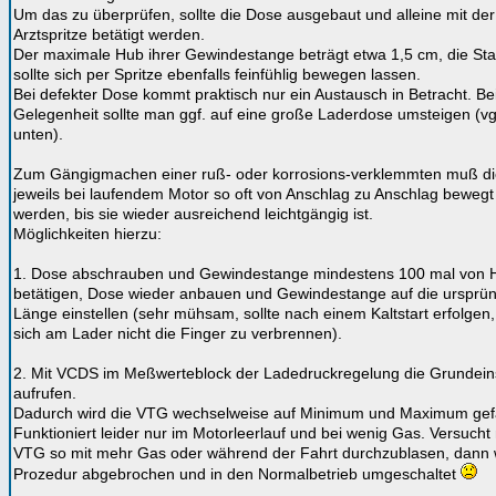
Um das zu überprüfen, sollte die Dose ausgebaut und alleine mit der
Arztspritze betätigt werden.
Der maximale Hub ihrer Gewindestange beträgt etwa 1,5 cm, die St
sollte sich per Spritze ebenfalls feinfühlig bewegen lassen.
Bei defekter Dose kommt praktisch nur ein Austausch in Betracht. Be
Gelegenheit sollte man ggf. auf eine große Laderdose umsteigen (vg
unten).
Zum Gängigmachen einer ruß- oder korrosions-verklemmten muß d
jeweils bei laufendem Motor so oft von Anschlag zu Anschlag bewegt
werden, bis sie wieder ausreichend leichtgängig ist.
Möglichkeiten hierzu:
1. Dose abschrauben und Gewindestange mindestens 100 mal von 
betätigen, Dose wieder anbauen und Gewindestange auf die ursprün
Länge einstellen (sehr mühsam, sollte nach einem Kaltstart erfolgen
sich am Lader nicht die Finger zu verbrennen).
2. Mit VCDS im Meßwerteblock der Ladedruckregelung die Grundein
aufrufen.
Dadurch wird die VTG wechselweise auf Minimum und Maximum gef
Funktioniert leider nur im Motorleerlauf und bei wenig Gas. Versucht
VTG so mit mehr Gas oder während der Fahrt durchzublasen, dann w
Prozedur abgebrochen und in den Normalbetrieb umgeschaltet