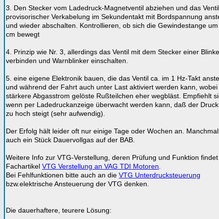
3. Den Stecker vom Ladedruck-Magnetventil abziehen und das Ventil
provisorischer Verkabelung im Sekundentakt mit Bordspannung anst
und wieder abschalten. Kontrollieren, ob sich die Gewindestange um
cm bewegt
4. Prinzip wie Nr. 3, allerdings das Ventil mit dem Stecker einer Blink
verbinden und Warnblinker einschalten.
5. eine eigene Elektronik bauen, die das Ventil ca. im 1 Hz-Takt anst
und während der Fahrt auch unter Last aktiviert werden kann, wobei
stärkere Abgasstrom gelöste Rußteilchen eher wegbläst. Empfiehlt si
wenn per Ladedruckanzeige überwacht werden kann, daß der Druck 
zu hoch steigt (sehr aufwendig).
Der Erfolg hält leider oft nur einige Tage oder Wochen an. Manchmal h
auch ein Stück Dauervollgas auf der BAB.
Weitere Info zur VTG-Verstellung, deren Prüfung und Funktion finde
Fachartikel
VTG Verstellung an VAG TDI Motoren
.
Bei Fehlfunktionen bitte auch an die
VTG Unterdrucksteuerung
bzw.elektrische Ansteuerung der VTG denken.
Die dauerhaftere, teurere Lösung: