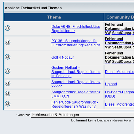
Ähnliche Fachartikel und Themen
Thema
Community B
Fehler und
Doku A6 4B, Frischluftgebläse
Dokumentation (
Regeldifferenz
VW, Seat/Cupra,
Fehler und
P3138 - Saugrohrklappe für
Dokumentation (
Luftstromsteuerung:Regeldiffe...
VW, Seat/Cupra,
Fehler und
Golf 4 Notlauf
Dokumentation (
VW, Seat/Cupra,
Gestern Notlauf --
Saugrohrdruck Regeldifferenz
Diesel Motorente
im Fehlersp.
Saugrohrdruck Regeldifferenz
Upload
?????
Saugrohrdruck Regeldifferenz,
On-Board-Diagn
LMM i.O.?!
(OBD)
FehlerCode Saugrohrdruck -
Diesel Motorente
Regeldifferenz ? Was nun?
Gehe zu:
Du
kannst keine
Beiträge in dieses Forum