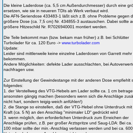
Die kleine Laderdose (ca. 5,5 cm Außendurchmesser) durch eine gr
ersetzen, wie sie in neueren TDIs ab Werk verbaut wird.
Die AFN-Seriendose 433483-1 läßt sich z.B. ohne Probleme gegen d
größere Dose (ca. 7,5 cm) Nr. 434855-3 austauschen. Dabei sollte 
größere Hitzeschild Nr. R7026940001 montiert werden.
Die Teile bekommt man (bzw. bekam man früher) z.B. bei Schlütter
Turbolader für ca. 120 Euro ->
www.turbolader.com
Update:
Leider sind mittlerweile keine einzelne Laderdosen von Garrett mehr
bekommen.
Andere Möglichkeiten: defekte Lader ausschlachten, bei Autoverwert
nachfragen usw.
Zur Einstellung der Gewindestange mit der anderen Dose empfiehlt 
folgendes:
1. der Verstellweg des VTG-Hebels am Lader sollte ca. 1 cm betrage
ansonsten gängig machen (besonders wenn sich die Anschläge zusät
nicht hart, sondern teigig-weich anfühlen!)
2. die Stange so einstellen, daß der VTG-Hebel ohne Unterdruck mit 
Kraft (ca. 5 N) an den Anschlag "minimaler LD" gedrückt wird
3. wenn möglich, den erforderlichen Unterdruck zum Erreichen der
Anschläge prüfen, z.B. per großer Arztspritze und Saug-LDA: Bei ca.
100 mbar sollte der min.-Anschlag verlassen werden und bei ca. 60