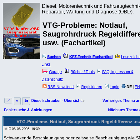
Diesel, Motorentechnik und Fahrzeugtechnik
Reparatur, Wartung und Diagnose (OBD).
VTG-Probleme: Notlauf,
Saugrohrdruck Regeldiffer
usw. (Fachartikel)
Suchen
KFZ-Technik Fachartikel
Lesezeich
Links
Garage
Bücher / Tools
FAQ, Impressum &
Datenschutz
RSS-Newsfeed
Registrieren
Login
DE
|
EN
Dieselschrauber - Übersicht
»
Vorheriges Thema a
🔗
⭐
🖨
Fehlersuche & Anleitungen
Nächstes Thema 
VTG-Probleme: Notlauf, Saugrohrdruck Regeldifferenz us
ulf
03-06-2003, 19:39
Schwankende Beschleunigung oder zeitweise Beschleunigung wie SD