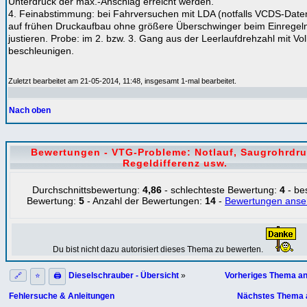
Unterdruck der max.-Anschlag erreicht werden.
4. Feinabstimmung: bei Fahrversuchen mit LDA (notfalls VCDS-Date
auf frühen Druckaufbau ohne größere Überschwinger beim Einregel
justieren. Probe: im 2. bzw. 3. Gang aus der Leerlaufdrehzahl mit Vol
beschleunigen.
Zuletzt bearbeitet am 21-05-2014, 11:48, insgesamt 1-mal bearbeitet.
Nach oben
Bewertungen - VTG-Probleme: Notlauf, Saugrohrdr
Regeldifferenz usw.
Durchschnittsbewertung:
4,86
- schlechteste Bewertung:
4
- be
Bewertung:
5
- Anzahl der Bewertungen:
14
-
Bewertungen ans
Du bist nicht dazu autorisiert dieses Thema zu bewerten.
Dieselschrauber - Übersicht
»
Vorheriges Thema a
🔗
⭐
🖨
Fehlersuche & Anleitungen
Nächstes Thema 