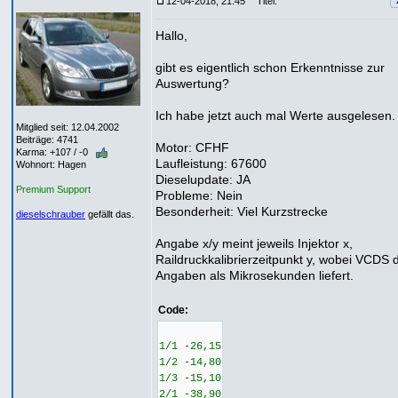
12-04-2018, 21:45
Titel:
Hallo,
gibt es eigentlich schon Erkenntnisse zur
Auswertung?
Ich habe jetzt auch mal Werte ausgelesen.
Mitglied seit: 12.04.2002
Beiträge: 4741
Motor: CFHF
Karma: +107 / -0
Laufleistung: 67600
Wohnort: Hagen
Dieselupdate: JA
Premium Support
Probleme: Nein
Besonderheit: Viel Kurzstrecke
dieselschrauber
gefällt das.
Angabe x/y meint jeweils Injektor x,
Raildruckkalibrierzeitpunkt y, wobei VCDS 
Angaben als Mikrosekunden liefert.
Code:
1/1 -26,15
1/2 -14,80
1/3 -15,10
2/1 -38,90