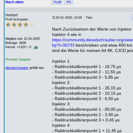
Nach oben
Profil
PN
Herbert
23-01-2020, 10:00
Titel:
Profi-Schrauber
Nach Zurücksetzen der Werte von Injektor
Injektor 4 wie in
Mitglied seit: 22.06.2005
https://community.dieselschrauber.org/view
Beiträge: 4606
hp?t=30733
beschrieben und etwa 400 km
Karma: +1325 / -0
sind die Werte für meinen A4 8K, CJCD jetz
Premium Support
Injektor 1:
- Raildruckkalibrierpunkt 1 - 18,75 µs
dieselschrauber
gefällt das.
- Raildruckkalibrierpunkt 2 - 11,55 µs
- Raildruckkalibrierpunkt 3 - 5,85 µs
Injektor 2:
- Raildruckkalibrierpunkt 1 - 26,15 µs
- Raildruckkalibrierpunkt 2 - 10,15 µs
- Raildruckkalibrierpunkt 3 - 6,00 µs
Injektor 3:
- Raildruckkalibrierpunkt 1 - 00,00 µs
- Raildruckkalibrierpunkt 2 - 3,90 µs
- Raildruckkalibrierpunkt 3 + 0,45 µs
Injektor 4:
- Raildruckkalibrierpunkt 1 + 11,45 µs