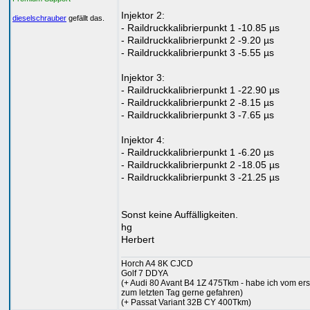
Injektor 2:
dieselschrauber
gefällt das.
- Raildruckkalibrierpunkt 1 -10.85 µs
- Raildruckkalibrierpunkt 2 -9.20 µs
- Raildruckkalibrierpunkt 3 -5.55 µs
Injektor 3:
- Raildruckkalibrierpunkt 1 -22.90 µs
- Raildruckkalibrierpunkt 2 -8.15 µs
- Raildruckkalibrierpunkt 3 -7.65 µs
Injektor 4:
- Raildruckkalibrierpunkt 1 -6.20 µs
- Raildruckkalibrierpunkt 2 -18.05 µs
- Raildruckkalibrierpunkt 3 -21.25 µs
Sonst keine Auffälligkeiten.
hg
Herbert
Horch A4 8K CJCD
Golf 7 DDYA
(+ Audi 80 Avant B4 1Z 475Tkm - habe ich vom ers
zum letzten Tag gerne gefahren)
(+ Passat Variant 32B CY 400Tkm)