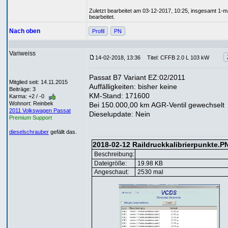
Zuletzt bearbeitet am 03-12-2017, 10:25, insgesamt 1-m
bearbeitet.
Nach oben
Profil
PN
Variweiss
14-02-2018, 13:36
Titel: CFFB 2.0 L 103 kW
Passat B7 Variant EZ:02/2011
Mitglied seit: 14.11.2015
Auffälligkeiten: bisher keine
Beiträge: 3
KM-Stand: 171600
Karma: +2 / -0
Wohnort: Reinbek
Bei 150.000,00 km AGR-Ventil gewechselt
2011 Volkswagen Passat
Dieselupdate: Nein
Premium Support
dieselschrauber
gefällt das.
2018-02-12 Raildruckkalibrierpunkte.P
Beschreibung:
Dateigröße:
19.98 KB
Angeschaut:
2530 mal