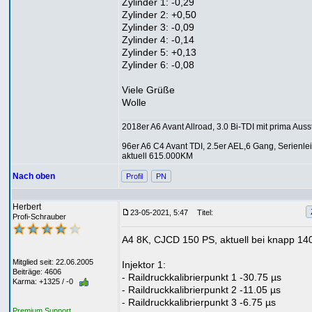
Zylinder 1: -0,29
Zylinder 2: +0,50
Zylinder 3: -0,09
Zylinder 4: -0,14
Zylinder 5: +0,13
Zylinder 6: -0,08
Viele Grüße
Wolle
2018er A6 Avant Allroad, 3.0 Bi-TDI mit prima Auss
96er A6 C4 Avant TDI, 2.5er AEL,6 Gang, Serienlei
aktuell 615.000KM
Nach oben
Profil
PN
Herbert
23-05-2021, 5:47
Titel:
Profi-Schrauber
A4 8K, CJCD 150 PS, aktuell bei knapp 1
Mitglied seit: 22.06.2005
Injektor 1:
Beiträge: 4606
- Raildruckkalibrierpunkt 1 -30.75 µs
Karma: +1325 / -0
- Raildruckkalibrierpunkt 2 -11.05 µs
- Raildruckkalibrierpunkt 3 -6.75 µs
Premium Support