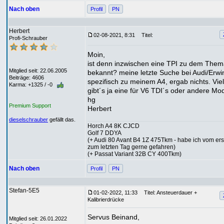
Nach oben
Profil
PN
Herbert
02-08-2021, 8:31
Titel:
Profi-Schrauber
Moin,
ist denn inzwischen eine TPI zu dem The
Mitglied seit: 22.06.2005
bekannt? meine letzte Suche bei Audi/Erwi
Beiträge: 4606
spezifisch zu meinem A4, ergab nichts. Viel
Karma: +1325 / -0
gibt´s ja eine für V6 TDI´s oder andere Mod
hg
Premium Support
Herbert
dieselschrauber
gefällt das.
Horch A4 8K CJCD
Golf 7 DDYA
(+ Audi 80 Avant B4 1Z 475Tkm - habe ich vom ers
zum letzten Tag gerne gefahren)
(+ Passat Variant 32B CY 400Tkm)
Nach oben
Profil
PN
Stefan-5E5
01-02-2022, 11:33
Titel: Ansteuerdauer +
Kalibrierdrücke
Servus Beinand,
Mitglied seit: 26.01.2022