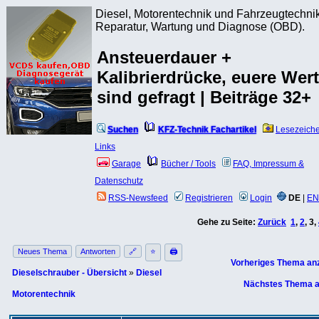
Diesel, Motorentechnik und Fahrzeugtechnik
Reparatur, Wartung und Diagnose (OBD).
Ansteuerdauer +
Kalibrierdrücke, euere Wer
sind gefragt | Beiträge 32+
Suchen
KFZ-Technik Fachartikel
Lesezeich
Links
Garage
Bücher / Tools
FAQ, Impressum &
Datenschutz
RSS-Newsfeed
Registrieren
Login
DE
|
EN
Gehe zu Seite:
Zurück
1
,
2
,
3
,
Neues Thema
Antworten
🔗
⭐
🖨
Vorheriges Thema an
Dieselschrauber - Übersicht
»
Diesel
Nächstes Thema a
Motorentechnik