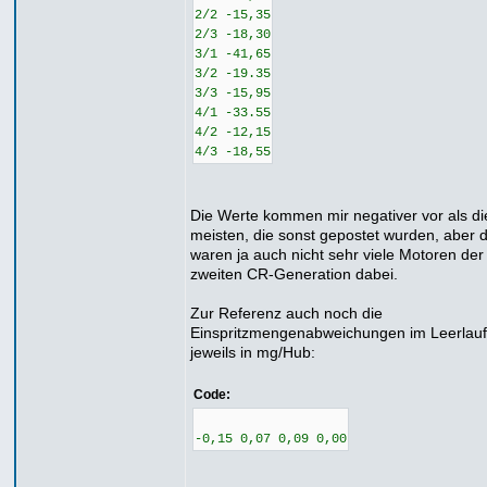
2/2 -15,35
2/3 -18,30
3/1 -41,65
3/2 -19.35
3/3 -15,95
4/1 -33.55
4/2 -12,15
4/3 -18,55
Die Werte kommen mir negativer vor als di
meisten, die sonst gepostet wurden, aber 
waren ja auch nicht sehr viele Motoren der
zweiten CR-Generation dabei.
Zur Referenz auch noch die
Einspritzmengenabweichungen im Leerlauf
jeweils in mg/Hub:
Code:
-0,15 0,07 0,09 0,00