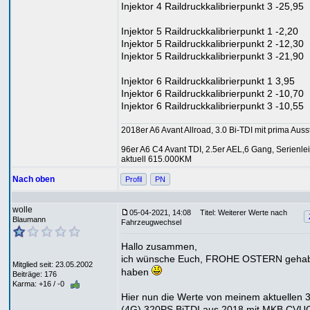
Injektor 4 Raildruckkalibrierpunkt 3 -25,95
Injektor 5 Raildruckkalibrierpunkt 1 -2,20
Injektor 5 Raildruckkalibrierpunkt 2 -12,30
Injektor 5 Raildruckkalibrierpunkt 3 -21,90
Injektor 6 Raildruckkalibrierpunkt 1 3,95
Injektor 6 Raildruckkalibrierpunkt 2 -10,70
Injektor 6 Raildruckkalibrierpunkt 3 -10,55
2018er A6 Avant Allroad, 3.0 Bi-TDI mit prima Auss
96er A6 C4 Avant TDI, 2.5er AEL,6 Gang, Serienlei
aktuell 615.000KM
Nach oben
Profil
PN
wolle
05-04-2021, 14:08
Titel: Weiterer Werte nach
Blaumann
Fahrzeugwechsel
Hallo zusammen,
ich wünsche Euch, FROHE OSTERN gehab
Mitglied seit: 23.05.2002
haben
Beiträge: 176
Karma: +16 / -0
Hier nun die Werte von meinem aktuellen 3
(4G) 320PS BiTDI aus 2018 mit MKB CVU