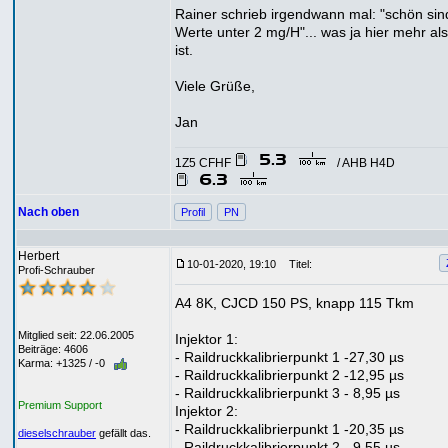
Rainer schrieb irgendwann mal: "schön sin
Werte unter 2 mg/H"... was ja hier mehr als 
ist.
Viele Grüße,
Jan
1Z5 CFHF
/ AHB H4D
Nach oben
Profil
PN
Herbert
10-01-2020, 19:10
Titel:
Profi-Schrauber
A4 8K, CJCD 150 PS, knapp 115 Tkm
Mitglied seit: 22.06.2005
Injektor 1:
Beiträge: 4606
- Raildruckkalibrierpunkt 1 -27,30 µs
Karma: +1325 / -0
- Raildruckkalibrierpunkt 2 -12,95 µs
- Raildruckkalibrierpunkt 3 - 8,95 µs
Premium Support
Injektor 2:
- Raildruckkalibrierpunkt 1 -20,35 µs
dieselschrauber
gefällt das.
- Raildruckkalibrierpunkt 2 - 9,55 µs