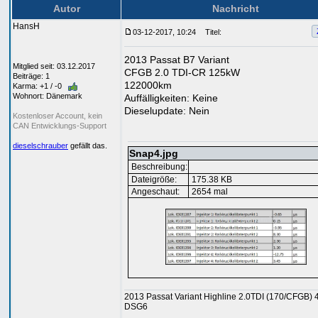
Autor
Nachricht
HansH
03-12-2017, 10:24
Titel:
2013 Passat B7 Variant
Mitglied seit: 03.12.2017
CFGB 2.0 TDI-CR 125kW
Beiträge: 1
122000km
Karma: +1 / -0
Wohnort: Dänemark
Auffälligkeiten: Keine
Dieselupdate: Nein
Kostenloser Account, kein
CAN Entwicklungs-Support
dieselschrauber
gefällt das.
Snap4.jpg
Beschreibung:
Dateigröße:
175.38 KB
Angeschaut:
2654 mal
2013 Passat Variant Highline 2.0TDI (170/CFGB) 
DSG6