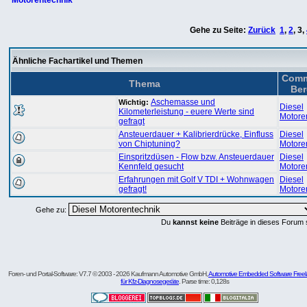
Motorentechnik
Gehe zu Seite:
Zurück
1
,
2
,
3
,
Ähnliche Fachartikel und Themen
Comm
Thema
Ber
Aschemasse und
Wichtig:
Diesel
Kilometerleistung - euere Werte sind
Motore
gefragt
Ansteuerdauer + Kalibrierdrücke, Einfluss
Diesel
von Chiptuning?
Motore
Einspritzdüsen - Flow bzw. Ansteuerdauer
Diesel
Kennfeld gesucht
Motore
Erfahrungen mit Golf V TDI + Wohnwagen
Diesel
gefragt!
Motore
Gehe zu:
Du
kannst keine
Beiträge in dieses Forum 
Foren- und Portal-Software: V7.7 © 2003 - 2026 Kaufmann Automotive GmbH,
Automotive Embedded Software Freel
für Kfz-Diagnosegeräte
. Parse time: 0,128s