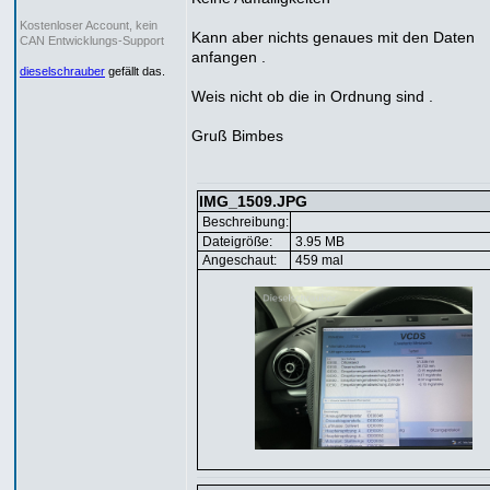
Kostenloser Account, kein
Kann aber nichts genaues mit den Daten
CAN Entwicklungs-Support
anfangen .
dieselschrauber
gefällt das.
Weis nicht ob die in Ordnung sind .
Gruß Bimbes
IMG_1509.JPG
Beschreibung:
Dateigröße:
3.95 MB
Angeschaut:
459 mal