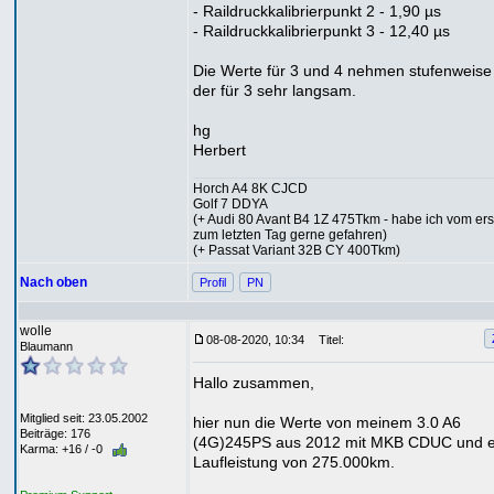
- Raildruckkalibrierpunkt 2 - 1,90 µs
- Raildruckkalibrierpunkt 3 - 12,40 µs
Die Werte für 3 und 4 nehmen stufenweise
der für 3 sehr langsam.
hg
Herbert
Horch A4 8K CJCD
Golf 7 DDYA
(+ Audi 80 Avant B4 1Z 475Tkm - habe ich vom ers
zum letzten Tag gerne gefahren)
(+ Passat Variant 32B CY 400Tkm)
Nach oben
Profil
PN
wolle
08-08-2020, 10:34
Titel:
Blaumann
Hallo zusammen,
Mitglied seit: 23.05.2002
hier nun die Werte von meinem 3.0 A6
Beiträge: 176
(4G)245PS aus 2012 mit MKB CDUC und e
Karma: +16 / -0
Laufleistung von 275.000km.