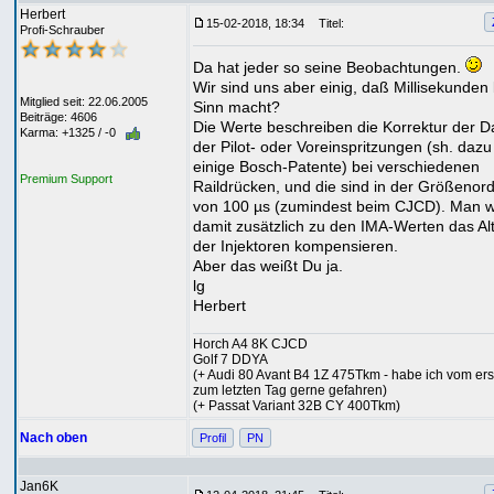
Herbert
15-02-2018, 18:34
Titel:
Profi-Schrauber
Da hat jeder so seine Beobachtungen.
Wir sind uns aber einig, daß Millisekunden
Mitglied seit: 22.06.2005
Sinn macht?
Beiträge: 4606
Die Werte beschreiben die Korrektur der D
Karma: +1325 / -0
der Pilot- oder Voreinspritzungen (sh. daz
einige Bosch-Patente) bei verschiedenen
Premium Support
Raildrücken, und die sind in der Größenor
von 100 µs (zumindest beim CJCD). Man wi
damit zusätzlich zu den IMA-Werten das Al
der Injektoren kompensieren.
Aber das weißt Du ja.
lg
Herbert
Horch A4 8K CJCD
Golf 7 DDYA
(+ Audi 80 Avant B4 1Z 475Tkm - habe ich vom ers
zum letzten Tag gerne gefahren)
(+ Passat Variant 32B CY 400Tkm)
Nach oben
Profil
PN
Jan6K