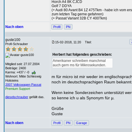
Horch A4 8K CJCD
Golf 7 DDYA
(+ Audi 80 Avant B4 1Z 475Tkm - habe ich vom ers
zum letzten Tag gerne gefahren)
(+ Passat Variant 32B CY 400Tkm)
Nach oben
Profil
PN
guste100
15-02-2018, 11:20
Titel:
Profi-Schrauber
Herbert hat folgendes geschrieben:
Amerikaner schreiben manchmal
Mitglied seit: 27.07.2004
auch gern ms für Mikrosekunden.
Beiträge: 2400
Karma: +437 / -0
m für micro ist mir weder im englischsprac
Wohnort: Mitte Schleswig
Holsteins
noch im deutschsprachigen Raum bekannt
2007 Volkswagen Passat
Premium Support
Wenn keine Sonderzeichen unterstützt wer
dieselschrauber
gefällt das.
so kenne ich u als Synonym für µ.
Grüße
Guste
Nach oben
Profil
PN
Garage