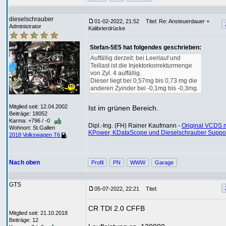
dieselschrauber
01-02-2022, 21:52
Titel: Re: Ansteuerdauer +
Administrator
Kalibrierdrücke
Stefan-5E5 hat folgendes geschrieben:
Auffällig derzeit: bei Leerlauf und
Teillast ist die Injektorkorrekturmenge
von Zyl. 4 auffällig.
Dieser liegt bei 0,57mg bis 0,73 mg die
anderen Zyinder bei -0,1mg bis -0,3mg.
Mitglied seit: 12.04.2002
Ist im grünen Bereich.
Beiträge: 18052
Karma: +796 / -0
Dipl.-Ing. (FH) Rainer Kaufmann -
Original VCDS m
Wohnort: St.Gallen
KPower, KDataScope und Dieselschrauber Suppo
2018 Volkswagen T6
Nach oben
Profil
PN
WWW
Garage
GTS
05-07-2022, 22:21
Titel:
CR TDI 2.0 CFFB
Mitglied seit: 21.10.2018
Beiträge: 12