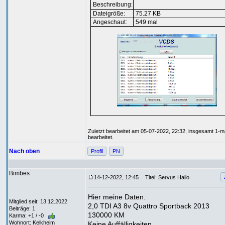
Beschreibung:
Dateigröße:
75.27 KB
Angeschaut:
549 mal
Zuletzt bearbeitet am 05-07-2022, 22:32, insgesamt 1-m
bearbeitet.
Nach oben
Profil
PN
Bimbes
14-12-2022, 12:45
Titel: Servus Hallo
Hier meine Daten.
Mitglied seit: 13.12.2022
2,0 TDI A3 8v Quattro Sportback 2013
Beiträge: 1
130000 KM
Karma: +1 / -0
Wohnort: Kelkheim
Keine Auffälligkeiten