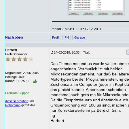
Passat 7 MKB:CFFB SG EZ 2011
Nach oben
Profil
PN
Garage
Herbert
14-02-2018, 20:33
Titel:
Profi-Schrauber
Das Thema ms und µs wurde weiter oben 
angeschnitten. Vermutlich ist mit beiden
Mitglied seit: 22.06.2005
Mikrosekunden gemeint, nur daß bei älter
Beiträge: 4606
Motortypen bei der Programmerstellung de
Karma: +1325 / -0
Zeichensatz im Computer (oder im Kopf da
das µ nicht kannte. Amerikaner schreiben
Premium Support
manchmal auch gern ms für Mikrosekunde
Da die Einspritzdauern und Abstände auch 
dieselschrauber
und
Größenordnung von 100 µs sind, machen 
Robomann
gefällt das.
nur Korrekturwerte im µs Bereich Sinn.
hg
Herbert