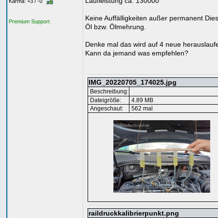
Laufleistung ca. 130000
Karma: +3 / -0
Keine Auffälligkeiten außer permanent Dies
Premium Support
Öl bzw. Ölmehrung.
Denke mal das wird auf 4 neue herauslaufe
Kann da jemand was empfehlen?
IMG_20220705_174025.jpg
Beschreibung:
Dateigröße:
4.89 MB
Angeschaut:
562 mal
raildruckkalibrierpunkt.png