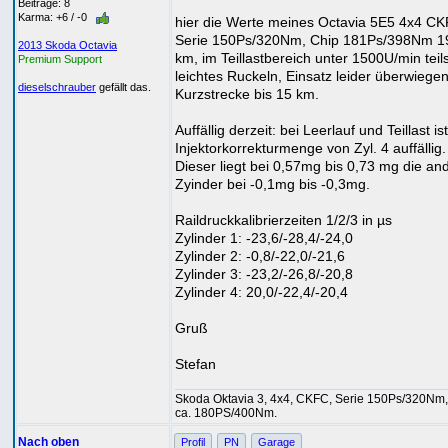
Beiträge: 8
Karma: +6 / -0
hier die Werte meines Octavia 5E5 4x4 C
Serie 150Ps/320Nm, Chip 181Ps/398Nm 1
2013 Skoda Octavia
km, im Teillastbereich unter 1500U/min teil
Premium Support
leichtes Ruckeln, Einsatz leider überwiege
dieselschrauber
gefällt das.
Kurzstrecke bis 15 km.
Auffällig derzeit: bei Leerlauf und Teillast is
Injektorkorrekturmenge von Zyl. 4 auffällig.
Dieser liegt bei 0,57mg bis 0,73 mg die an
Zyinder bei -0,1mg bis -0,3mg.
Raildruckkalibrierzeiten 1/2/3 in µs
Zylinder 1: -23,6/-28,4/-24,0
Zylinder 2: -0,8/-22,0/-21,6
Zylinder 3: -23,2/-26,8/-20,8
Zylinder 4: 20,0/-22,4/-20,4
Gruß
Stefan
Skoda Oktavia 3, 4x4, CKFC, Serie 150Ps/320Nm,
ca. 180PS/400Nm.
Nach oben
Profil
PN
Garage