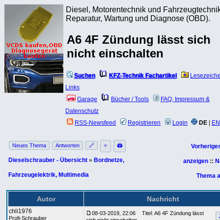
Diesel, Motorentechnik und Fahrzeugtechnik
Reparatur, Wartung und Diagnose (OBD).
A6 4F Zündung lässt sich
nicht einschalten
Suchen
KFZ-Technik Fachartikel
Lesezeich
Links
Garage
Bücher / Tools
FAQ, Impressum &
Datenschutz
RSS-Newsfeed
Registrieren
Login
DE
|
EN
Neues Thema
Antworten
🔗
⭐
🖨
Vorherige
Dieselschrauber - Übersicht
»
Bordnetze,
anzeigen
::
N
Fahrzeugelektrik, Multimedia
Thema a
Autor
Nachricht
chli1976
08-03-2019, 22:06
Titel: A6 4F Zündung lässt
Profi-Schrauber