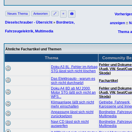
Neues Thema
Antworten
🔗
⭐
🖨
Vorherige
Dieselschrauber - Übersicht
»
Bordnetze,
anzeigen
::
N
Fahrzeugelektrik, Multimedia
Thema a
Ähnliche Fachartikel und Themen
Thema
Community Be
Fehler und Dokume
Doku A3 8L, Fehler im Airbag
(Audi, VW, Seat/Cup
STG lässt sich nicht löschen
Skoda)
Das Elektroauto - warum es
Fachartikel
sich nicht durchsetzt
Doku A4 8D ab MJ 2000,
Fehler und Dokume
Motor STG läßt sich nicht an
(Audi, VW, Seat/Cup
WFS...
Skoda)
Klimaanlage läßt sich nicht
Getriebe, Fahrwerk,
mehr einschalten
Karosserie und Inn
Anpassung lässt sich nicht
Bordnetze, Fahrzeuge
zurücksetzen
Multimedia
Navi CD lässt sich nicht
Bordnetze, Fahrzeuge
auswerfen
Multimedia