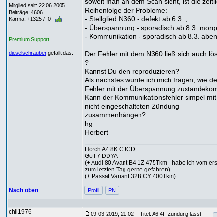
soweit man an dem Scan sieht, ist die zeitl
Mitglied seit: 22.06.2005
Reihenfolge der Probleme:
Beiträge: 4606
- Stellglied N360 - defekt ab 6.3. ;
Karma: +1325 / -0
- Überspannung - sporadisch ab 8.3. morg
- Kommunikation - sporadisch ab 8.3. aben
Premium Support
Der Fehler mit dem N360 ließ sich auch lö
dieselschrauber
gefällt das.
?
Kannst Du den reproduzieren?
Als nächstes würde ich mich fragen, wie de
Fehler mit der Überspannung zustandeko
Kann der Kommunikationsfehler simpel mit
nicht eingeschalteten Zündung
zusammenhängen?
hg
Herbert
Horch A4 8K CJCD
Golf 7 DDYA
(+ Audi 80 Avant B4 1Z 475Tkm - habe ich vom ers
zum letzten Tag gerne gefahren)
(+ Passat Variant 32B CY 400Tkm)
Nach oben
Profil
PN
chli1976
09-03-2019, 21:02
Titel: A6 4F Zündung lässt