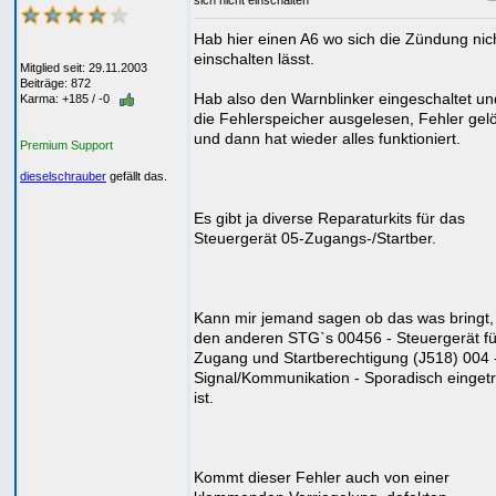
sich nicht einschalten
Hab hier einen A6 wo sich die Zündung nic
einschalten lässt.
Mitglied seit: 29.11.2003
Beiträge: 872
Hab also den Warnblinker eingeschaltet u
Karma: +185 / -0
die Fehlerspeicher ausgelesen, Fehler gel
und dann hat wieder alles funktioniert.
Premium Support
dieselschrauber
gefällt das.
Es gibt ja diverse Reparaturkits für das
Steuergerät 05-Zugangs-/Startber.
Kann mir jemand sagen ob das was bringt, 
den anderen STG`s 00456 - Steuergerät fü
Zugang und Startberechtigung (J518) 004 -
Signal/Kommunikation - Sporadisch einget
ist.
Kommt dieser Fehler auch von einer