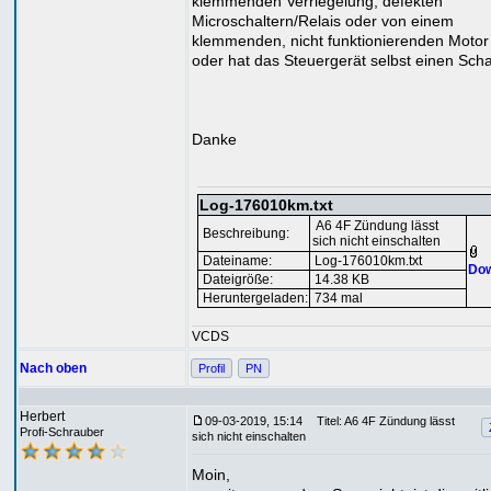
klemmenden Verriegelung, defekten
Microschaltern/Relais oder von einem
klemmenden, nicht funktionierenden Moto
oder hat das Steuergerät selbst einen Sch
Danke
Log-176010km.txt
A6 4F Zündung lässt
Beschreibung:
sich nicht einschalten
Dateiname:
Log-176010km.txt
Dow
Dateigröße:
14.38 KB
Heruntergeladen:
734 mal
VCDS
Nach oben
Profil
PN
Herbert
09-03-2019, 15:14
Titel: A6 4F Zündung lässt
Profi-Schrauber
sich nicht einschalten
Moin,