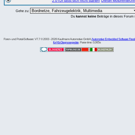
2.0TDi lässt sich nicht starten
Diesel Motorentechn
Gehe zu:
Du
kannst keine
Beiträge in dieses Forum 
Foren- und Portal-Software: V7.7 © 2003 - 2026 Kaufmann Automotive GmbH,
Automotive Embedded Software Freel
für Kfz-Diagnosegeräte
. Parse time: 0,065s