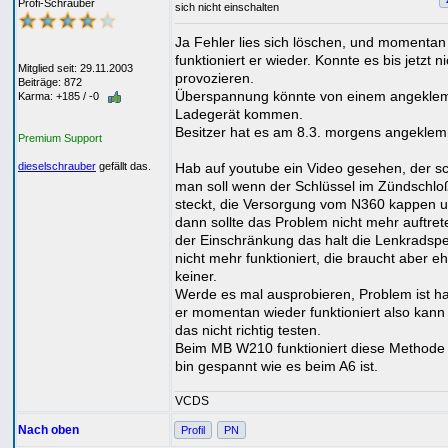
Profi-Schrauber
sich nicht einschalten
Ja Fehler lies sich löschen, und momentan
funktioniert er wieder. Konnte es bis jetzt ni
Mitglied seit: 29.11.2003
provozieren.
Beiträge: 872
Überspannung könnte von einem angekle
Karma: +185 / -0
Ladegerät kommen.
Besitzer hat es am 8.3. morgens angeklem
Premium Support
Hab auf youtube ein Video gesehen, der sc
dieselschrauber
gefällt das.
man soll wenn der Schlüssel im Zündschlo
steckt, die Versorgung vom N360 kappen 
dann sollte das Problem nicht mehr auftret
der Einschränkung das halt die Lenkradsp
nicht mehr funktioniert, die braucht aber eh
keiner.
Werde es mal ausprobieren, Problem ist ha
er momentan wieder funktioniert also kann 
das nicht richtig testen.
Beim MB W210 funktioniert diese Methode 
bin gespannt wie es beim A6 ist.
VCDS
Nach oben
Profil
PN