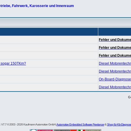
triebe, Fahrwerk, Karosserie und Innenraum
Fehler und Dokumen
Fehler und Dokumen
Fehler und Dokumen
 sogar 150TKm?
Diesel Motorentech
Diesel Motorentech
On-Board-Diagnose
Diesel Motorentech
G
re: V7.7 © 2003 - 2026 Kaufmann Automotive GmbH,
Automotive Embedded Software Freelancer
&
Shop für Kfz-Diagnos