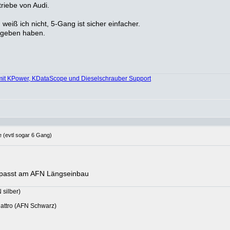
riebe von Audi.
ß ich nicht, 5-Gang ist sicher einfacher.
egeben haben.
mit KPower, KDataScope und Dieselschrauber Support
 (evtl sogar 6 Gang)
 passt am AFN Längseinbau
 silber)
uattro (AFN Schwarz)