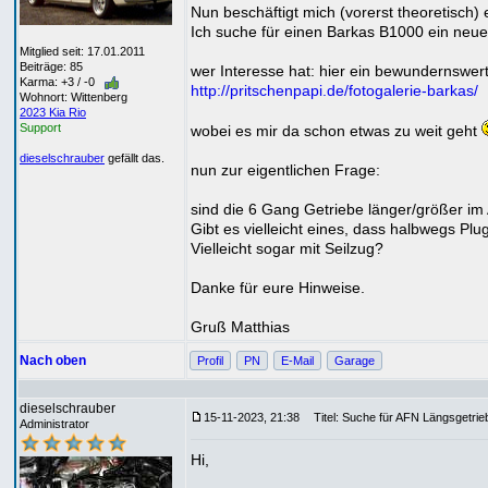
Nun beschäftigt mich (vorerst theoretisch)
Ich suche für einen Barkas B1000 ein neu
Mitglied seit: 17.01.2011
Beiträge: 85
wer Interesse hat: hier ein bewundernswert
Karma: +3 / -0
http://pritschenpapi.de/fotogalerie-barkas/
Wohnort: Wittenberg
2023 Kia Rio
Support
wobei es mir da schon etwas zu weit geht
dieselschrauber
gefällt das.
nun zur eigentlichen Frage:
sind die 6 Gang Getriebe länger/größer i
Gibt es vielleicht eines, dass halbwegs Pl
Vielleicht sogar mit Seilzug?
Danke für eure Hinweise.
Gruß Matthias
Nach oben
Profil
PN
E-Mail
Garage
dieselschrauber
15-11-2023, 21:38
Titel: Suche für AFN Längsgetrieb
Administrator
Hi,