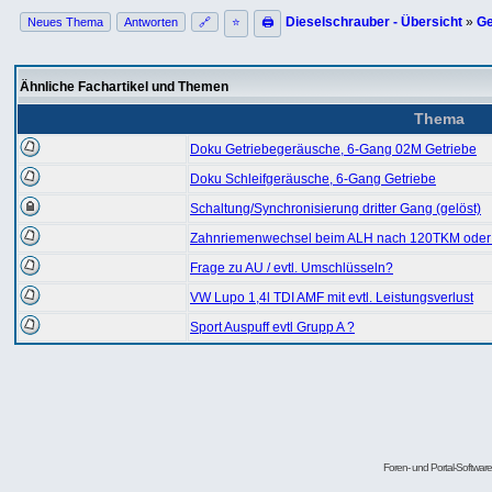
Dieselschrauber - Übersicht
»
Ge
Neues Thema
Antworten
🔗
⭐
🖨
Ähnliche Fachartikel und Themen
Thema
Doku Getriebegeräusche, 6-Gang 02M Getriebe
Doku Schleifgeräusche, 6-Gang Getriebe
Schaltung/Synchronisierung dritter Gang (gelöst)
Zahnriemenwechsel beim ALH nach 120TKM oder
Frage zu AU / evtl. Umschlüsseln?
VW Lupo 1,4l TDI AMF mit evtl. Leistungsverlust
Sport Auspuff evtl Grupp A ?
Foren- und Portal-Softwa