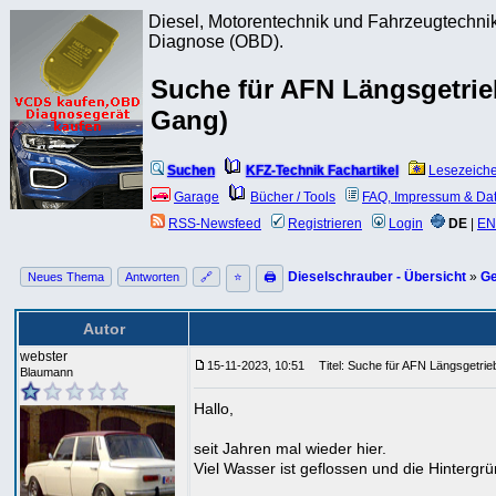
Diesel, Motorentechnik und Fahrzeugtechnik
Diagnose (OBD).
Suche für AFN Längsgetrieb
Gang)
Suchen
KFZ-Technik Fachartikel
Lesezeich
Garage
Bücher / Tools
FAQ, Impressum & Da
RSS-Newsfeed
Registrieren
Login
DE
|
EN
Dieselschrauber - Übersicht
»
Ge
Neues Thema
Antworten
🔗
⭐
🖨
Autor
webster
15-11-2023, 10:51
Titel: Suche für AFN Längsgetrieb
Blaumann
Hallo,
seit Jahren mal wieder hier.
Viel Wasser ist geflossen und die Hintergr