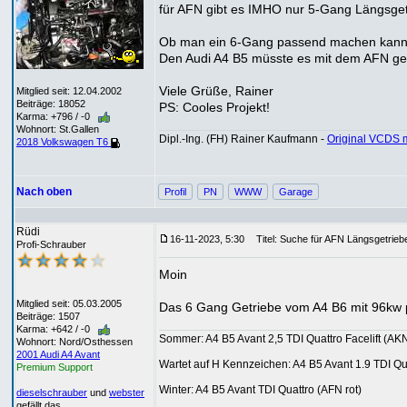
für AFN gibt es IMHO nur 5-Gang Längsget
Ob man ein 6-Gang passend machen kann wei
Den Audi A4 B5 müsste es mit dem AFN g
Viele Grüße, Rainer
Mitglied seit: 12.04.2002
Beiträge: 18052
PS: Cooles Projekt!
Karma: +796 / -0
Wohnort: St.Gallen
Dipl.-Ing. (FH) Rainer Kaufmann -
Original VCDS 
2018 Volkswagen T6
Nach oben
Profil
PN
WWW
Garage
Rüdi
16-11-2023, 5:30
Titel: Suche für AFN Längsgetriebe
Profi-Schrauber
Moin
Mitglied seit: 05.03.2005
Das 6 Gang Getriebe vom A4 B6 mit 96kw
Beiträge: 1507
Karma: +642 / -0
Sommer: A4 B5 Avant 2,5 TDI Quattro Facelift (AKN
Wohnort: Nord/Osthessen
2001 Audi A4 Avant
Wartet auf H Kennzeichen: A4 B5 Avant 1.9 TDI Q
Premium Support
Winter: A4 B5 Avant TDI Quattro (AFN rot)
dieselschrauber
und
webster
gefällt das.