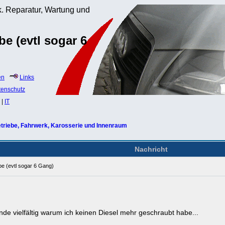
. Reparatur, Wartung und
e (evtl sogar 6
en
Links
tenschutz
|
IT
triebe, Fahrwerk, Karosserie und Innenraum
Nachricht
e (evtl sogar 6 Gang)
ünde vielfältig warum ich keinen Diesel mehr geschraubt habe...