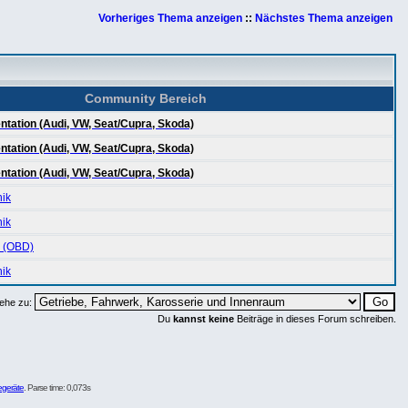
Vorheriges Thema anzeigen
::
Nächstes Thema anzeigen
Community Bereich
tation (Audi, VW, Seat/Cupra, Skoda)
tation (Audi, VW, Seat/Cupra, Skoda)
tation (Audi, VW, Seat/Cupra, Skoda)
nik
nik
 (OBD)
nik
ehe zu:
Du
kannst keine
Beiträge in dieses Forum schreiben.
egeräte
. Parse time: 0,073s