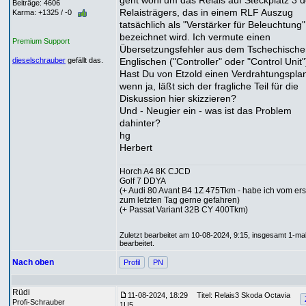
geht wohl um das Relais auf Steckplatz 3 
Beiträge: 4606
Relaisträgers, das in einem RLF Auszug
Karma: +1325 / -0
tatsächlich als "Verstärker für Beleuchtung"
bezeichnet wird. Ich vermute einen
Premium Support
Übersetzungsfehler aus dem Tschechische
Englischen ("Controller" oder "Control Unit"
dieselschrauber
gefällt das.
Hast Du von Etzold einen Verdrahtungspla
wenn ja, läßt sich der fragliche Teil für die
Diskussion hier skizzieren?
Und - Neugier ein - was ist das Problem
dahinter?
hg
Herbert
Horch A4 8K CJCD
Golf 7 DDYA
(+ Audi 80 Avant B4 1Z 475Tkm - habe ich vom ers
zum letzten Tag gerne gefahren)
(+ Passat Variant 32B CY 400Tkm)
Zuletzt bearbeitet am 10-08-2024, 9:15, insgesamt 1-ma
bearbeitet.
Nach oben
Profil
PN
Rüdi
11-08-2024, 18:29
Titel: Relais3 Skoda Octavia
Profi-Schrauber
1U5