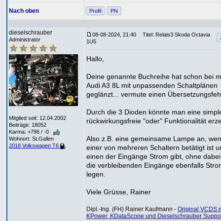
Nach oben
Profil
PN
dieselschrauber
08-08-2024, 21:40
Titel: Relais3 Skoda Octavia
Administrator
1U5
Hallo,
Deine genannte Buchreihe hat schon bei 
Audi A3 8L mit unpassenden Schaltplänen
geglänzt... vermute einen Übersetzungsfehl
Durch die 3 Dioden könnte man eine simpl
Mitglied seit: 12.04.2002
rückwirkungsfreie "oder" Funktionalität erz
Beiträge: 18052
Karma: +796 / -0
Also z.B. eine gemeinsame Lampe an, we
Wohnort: St.Gallen
2018 Volkswagen T6
einer von mehreren Schaltern betätigt ist u
einen der Eingänge Strom gibt, ohne dabei
die verbleibenden Eingänge ebenfalls Stro
legen.
Viele Grüsse, Rainer
Dipl.-Ing. (FH) Rainer Kaufmann -
Original VCDS m
KPower, KDataScope und Dieselschrauber Suppo