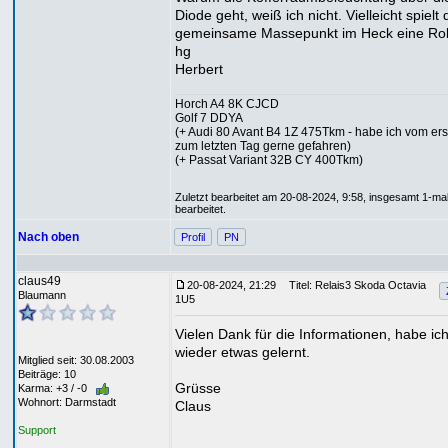
Diode geht, weiß ich nicht. Vielleicht spielt
gemeinsame Massepunkt im Heck eine Rol
hg
Herbert
Horch A4 8K CJCD
Golf 7 DDYA
(+ Audi 80 Avant B4 1Z 475Tkm - habe ich vom ers
zum letzten Tag gerne gefahren)
(+ Passat Variant 32B CY 400Tkm)
Zuletzt bearbeitet am 20-08-2024, 9:58, insgesamt 1-ma
bearbeitet.
Nach oben
Profil
PN
claus49
20-08-2024, 21:29
Titel: Relais3 Skoda Octavia
Blaumann
1U5
Vielen Dank für die Informationen, habe ic
wieder etwas gelernt.
Mitglied seit: 30.08.2003
Beiträge: 10
Grüsse
Karma: +3 / -0
Wohnort: Darmstadt
Claus
Support