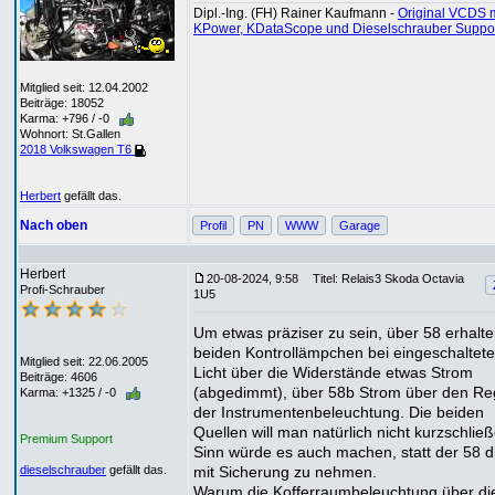
Dipl.-Ing. (FH) Rainer Kaufmann -
Original VCDS m
KPower, KDataScope und Dieselschrauber Suppo
Mitglied seit: 12.04.2002
Beiträge: 18052
Karma: +796 / -0
Wohnort: St.Gallen
2018 Volkswagen T6
Herbert
gefällt das.
Nach oben
Profil
PN
WWW
Garage
Herbert
20-08-2024, 9:58
Titel: Relais3 Skoda Octavia
Profi-Schrauber
1U5
Um etwas präziser zu sein, über 58 erhalte
beiden Kontrollämpchen bei eingeschaltet
Mitglied seit: 22.06.2005
Licht über die Widerstände etwas Strom
Beiträge: 4606
(abgedimmt), über 58b Strom über den Re
Karma: +1325 / -0
der Instrumentenbeleuchtung. Die beiden
Quellen will man natürlich nicht kurzschlie
Premium Support
Sinn würde es auch machen, statt der 58 d
mit Sicherung zu nehmen.
dieselschrauber
gefällt das.
Warum die Kofferraumbeleuchtung über di