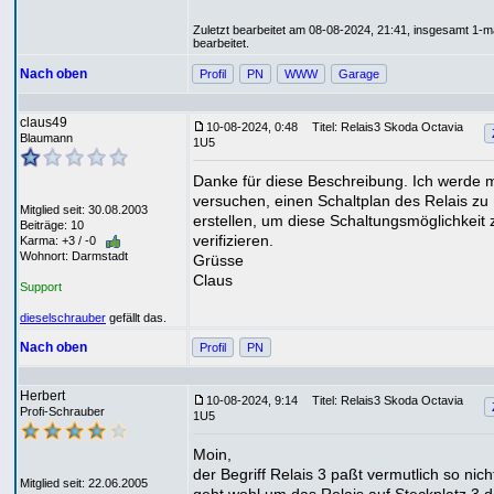
Zuletzt bearbeitet am 08-08-2024, 21:41, insgesamt 1-m
bearbeitet.
Nach oben
Profil
PN
WWW
Garage
claus49
10-08-2024, 0:48
Titel: Relais3 Skoda Octavia
Blaumann
1U5
Danke für diese Beschreibung. Ich werde 
versuchen, einen Schaltplan des Relais zu
Mitglied seit: 30.08.2003
erstellen, um diese Schaltungsmöglichkeit 
Beiträge: 10
verifizieren.
Karma: +3 / -0
Wohnort: Darmstadt
Grüsse
Claus
Support
dieselschrauber
gefällt das.
Nach oben
Profil
PN
Herbert
10-08-2024, 9:14
Titel: Relais3 Skoda Octavia
Profi-Schrauber
1U5
Moin,
der Begriff Relais 3 paßt vermutlich so nich
Mitglied seit: 22.06.2005