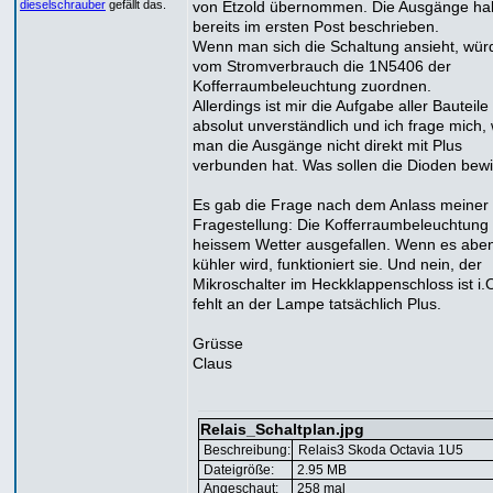
von Etzold übernommen. Die Ausgänge ha
dieselschrauber
gefällt das.
bereits im ersten Post beschrieben.
Wenn man sich die Schaltung ansieht, wür
vom Stromverbrauch die 1N5406 der
Kofferraumbeleuchtung zuordnen.
Allerdings ist mir die Aufgabe aller Bauteile
absolut unverständlich und ich frage mich
man die Ausgänge nicht direkt mit Plus
verbunden hat. Was sollen die Dioden bew
Es gab die Frage nach dem Anlass meiner
Fragestellung: Die Kofferraumbeleuchtung i
heissem Wetter ausgefallen. Wenn es abe
kühler wird, funktioniert sie. Und nein, der
Mikroschalter im Heckklappenschloss ist i.O
fehlt an der Lampe tatsächlich Plus.
Grüsse
Claus
Relais_Schaltplan.jpg
Beschreibung:
Relais3 Skoda Octavia 1U5
Dateigröße:
2.95 MB
Angeschaut:
258 mal