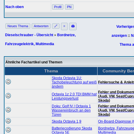
Nach oben
Profil
PN
Neues Thema
Antworten
🔗
⭐
🖨
Vorherige
Dieselschrauber - Übersicht
»
Bordnetze,
anzeigen
::
N
Fahrzeugelektrik, Multimedia
Thema a
Ähnliche Fachartikel und Themen
Thema
Community Ber
Skoda Octavia 1U:
Tachobeleuchtung auf weiß
Fehlersuche & Anlei
ändern
Fehler und Dokument
Octavia 1z 2.0 TDI BMM hat
(Audi, VW, Seat/Cupr
Leistungsverlust
Skoda)
Doku: Golf IV / Octavia 1
Fehler und Dokument
Wassereinbruch an den
(Audi, VW, Seat/Cupr
Türen
Skoda)
Skoda Octavia 1,9
On-Board-Diagnose 
Batteriecodierung Skoda
Bordnetze, Fahrzeugel
Octavia 5E
Multimedia