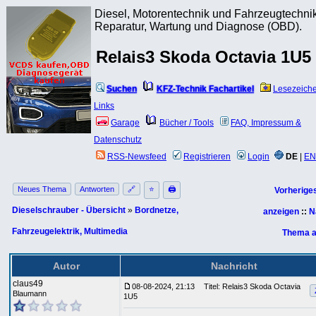
Diesel, Motorentechnik und Fahrzeugtechnik
Reparatur, Wartung und Diagnose (OBD).
Relais3 Skoda Octavia 1U5
Suchen
KFZ-Technik Fachartikel
Lesezeich
Links
Garage
Bücher / Tools
FAQ, Impressum &
Datenschutz
RSS-Newsfeed
Registrieren
Login
DE
|
EN
Neues Thema
Antworten
🔗
⭐
🖨
Vorherige
Dieselschrauber - Übersicht
»
Bordnetze,
anzeigen
::
N
Fahrzeugelektrik, Multimedia
Thema a
Autor
Nachricht
claus49
08-08-2024, 21:13
Titel: Relais3 Skoda Octavia
Blaumann
1U5