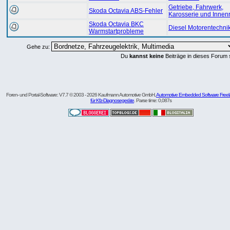
Getriebe, Fahrwerk,
Skoda Octavia ABS-Fehler
Karosserie und Inne
Skoda Octavia BKC
Diesel Motorentechni
Warmstartprobleme
Gehe zu:
Du
kannst keine
Beiträge in dieses Forum 
Foren- und Portal-Software: V7.7 © 2003 - 2026 Kaufmann Automotive GmbH,
Automotive Embedded Software Freel
für Kfz-Diagnosegeräte
. Parse time: 0,087s