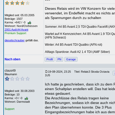
Dieses Relais wird im VW Konzern für viele
verwendet, im Endeffekt macht es nichts a
Mitglied seit: 05.03.2005
als Spannungen durch zu schalten
Beiträge: 1507
Karma: +642 / -0
Wohnort: Nord/Osthessen
Sommer: A4 B5 Avant 2,5 TDI Quattro Facelift (AKN
2001 Audi A4 Avant
Premium Support
Wartet auf H Kennzeichen: A4 B5 Avant 1.9 TDI Qu
(AFN Schwarz)
dieselschrauber
gefällt das.
Winter: A4 B5 Avant TDI Quattro (AFN rot)
Alltags Spardose: Audi A2 1.4 TDI (AMF Silber)
Nach oben
Profil
PN
Garage
claus49
19-08-2024, 23:25
Titel: Relais3 Skoda Octavia
Blaumann
1U5
Ich hatte ja geschrieben, dass ich zu dem 
einen Schaltplan erstellen will. Das hat leid
Mitglied seit: 30.08.2003
etwas gedauert.
Beiträge: 10
Die Anschlüsse des Relais tragen keine
Karma: +3 / -0
Wohnort: Darmstadt
Bezeichnungen, sodass ich diese auch nich
den Plan übernehmen konnte. Die 3 Plus
Support
Eingangsbezeichnungen habe ich aus dem