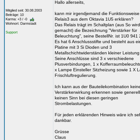
Hallo allerseits,
Mitglied seit: 30.08.2003
kann mir irgendjemand die Funktionsweise
Beiträge: 10
Relais3 aus dem Oktavia 1U5 erklären?
Karma: +3 / -0
Wohnort: Darmstadt
Das Relais trägt im Schaltplan (aus So wir
gemacht) die Bezeichnung "Verstärker für
Support
Beleuchtung", seine BestellNr. ist 1U0 941
Es hat 6 Anschlussstifte und besteht aus ei
Platine mit 3 Si Dioden und 3
Metallschichtwiderständen kleiner Leistung
Seine Anschlüsse sind 3 x verschiedene
Plusverbindungen, 1 x Kofferraumbeleucht
x Lampe Einsteller Sitzheizung sowie 1 X
Frischluftregulierung.
Ich kann aus der Bauteilekombination kein
Verstärkerwirkung erkennen sowie generell
keinen Sinn bei diesen geringen
Strombelastungen.
Für jeden erklärenden Hinweis wäre ich se
dankbar.
Grüsse
Claus