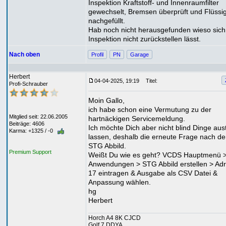
Inspektion Kraftstoff- und Innenraumfilter
gewechselt, Bremsen überprüft und Flüssi
nachgefüllt.
Hab noch nicht herausgefunden wieso sich
Inspektion nicht zurückstellen lässt.
Nach oben
Profil
PN
Garage
Herbert
04-04-2025, 19:19
Titel:
Profi-Schrauber
Moin Gallo,
ich habe schon eine Vermutung zu der
Mitglied seit: 22.06.2005
hartnäckigen Servicemeldung.
Beiträge: 4606
Ich möchte Dich aber nicht blind Dinge aus
Karma: +1325 / -0
lassen, deshalb die erneute Frage nach d
STG Abbild.
Premium Support
Weißt Du wie es geht? VCDS Hauptmenü 
Anwendungen > STG Abbild erstellen > Ad
17 eintragen & Ausgabe als CSV Datei &
Anpassung wählen.
hg
Herbert
Horch A4 8K CJCD
Golf 7 DDYA