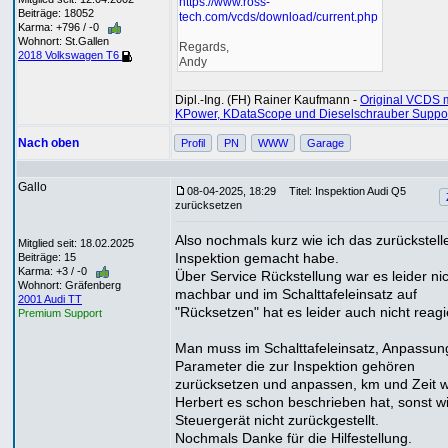
https://www.ross-
Beiträge: 18052
tech.com/vcds/download/current.php
Karma: +796 / -0
Wohnort: St.Gallen
Regards,
2018 Volkswagen T6
Andy
Dipl.-Ing. (FH) Rainer Kaufmann -
Original VCDS m
KPower, KDataScope und Dieselschrauber Suppo
Nach oben
Profil
PN
WWW
Garage
Gallo
08-04-2025, 18:29
Titel: Inspektion Audi Q5
zurücksetzen
Also nochmals kurz wie ich das zurückstell
Mitglied seit: 18.02.2025
Inspektion gemacht habe.
Beiträge: 15
Karma: +3 / -0
Über Service Rückstellung war es leider ni
Wohnort: Gräfenberg
machbar und im Schalttafeleinsatz auf
2001 Audi TT
"Rücksetzen" hat es leider auch nicht reagi
Premium Support
Man muss im Schalttafeleinsatz, Anpassung
Parameter die zur Inspektion gehören
zurücksetzen und anpassen, km und Zeit w
Herbert es schon beschrieben hat, sonst w
Steuergerät nicht zurückgestellt.
Nochmals Danke für die Hilfestellung.