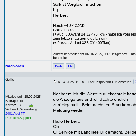
Soll/Ist Vergleich machen.
hg
Herbert
Horch A4 8K CJCD
Golf 7 DDYA
(+ Audi 80 Avant B4 1Z 475Tkm - habe ich vom ers
zum letzten Tag gerne gefahren)
(+ Passat Variant 32B CY 400Tkm)
Zuletzt bearbeitet am 04-04-2025, 9:13, insgesamt 1-ma
bearbeitet.
Nach oben
Profil
PN
Gallo
04-04-2025, 15:18
Titel: Inspektion zurückstellen
Nachdem ich die Werte zurückgestellt hatt
Mitglied seit: 18.02.2025
die Anzeige aus und ich dachte endlich
Beiträge: 15
zurückgestellt. Beim nächsten Start kam ab
Karma: +3 / -0
Wohnort: Gräfenberg
Meldung wieder.
2001 Audi TT
Premium Support
Hallo Herbert,
Ob
Öl Service mit Langliefe Öl gemacht. Bei d