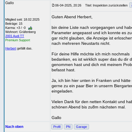
Gallo
06-04-2025, 20:26
Titel: Inspektion zurückstellen
Guten Abend Herbert,
Mitglied seit: 18.02.2025
Beiträge: 15
bin deine Liste nach vorgegangen und habe
Karma: +3 / -0
Wohnort: Gräfenberg
Parameter angepasst und ich konnte es zu
2001 Audi TT
gar nicht glauben, die Anzeige ist erlosche
Premium Support
nach mehreren Neustarts nicht.
Herbert
gefällt das.
Für deine Hilfe möchte ich mich nochmals
bedanken, es ist wirklich super das du dir d
genommen hast und dich mit meinem Pro
befasst hast.
Ja, ich bin hier unten in Franken und hätte 
gerne zu ein paar Bier in unserm Biergarte
eingeladen.
Vielen Dank für den netten Kontakt und ha
schönen Abend bis zu8m nächsten mal.
Gallo
Nach oben
Profil
PN
Garage