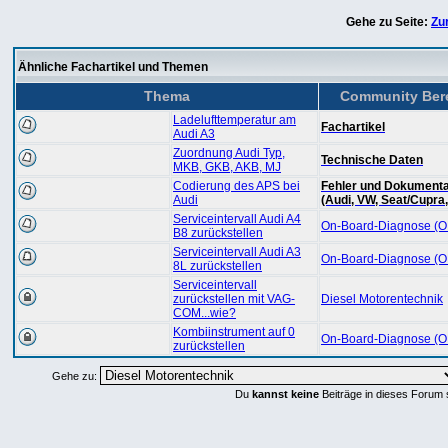
Gehe zu Seite:
Zu
Ähnliche Fachartikel und Themen
Thema
Community Ber
Ladelufttemperatur am
Fachartikel
Audi A3
Zuordnung Audi Typ,
Technische Daten
MKB, GKB, AKB, MJ
Codierung des APS bei
Fehler und Dokumenta
Audi
(Audi, VW, Seat/Cupra
Serviceintervall Audi A4
On-Board-Diagnose (
B8 zurückstellen
Serviceintervall Audi A3
On-Board-Diagnose (
8L zurückstellen
Serviceintervall
zurückstellen mit VAG-
Diesel Motorentechnik
COM...wie?
Kombiinstrument auf 0
On-Board-Diagnose (
zurückstellen
Gehe zu:
Du
kannst keine
Beiträge in dieses Forum 