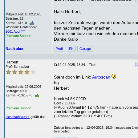
Hallo Herbert,
Mitglied seit: 18.02.2025
Beiträge: 15
bin zur Zeit unterwegs, werde den Autoska
Karma: +3 / -0
Wohnort: Gräfenberg
den nächsten Tagen machen.
2001 Audi TT
Verrate mir kurz noch wie ich den machen 
Premium Support
Danke Gallo
Nach oben
Profil
PN
Garage
Herbert
12-04-2025, 18:34
Titel:
Profi-Schrauber
Steht doch im Link:
Autoscan
hg
Mitglied seit: 22.06.2005
Herbert
Beiträge: 4606
Karma: +1325 / -0
Horch A4 8K CJCD
Golf 7 DDYA
(+ Audi 80 Avant B4 1Z 475Tkm - habe ich vom ers
Premium Support
zum letzten Tag gerne gefahren)
(+ Passat Variant 32B CY 400Tkm)
dieselschrauber
gefällt das.
Zuletzt bearbeitet am 12-04-2025, 18:34, insgesamt 1-m
bearbeitet.