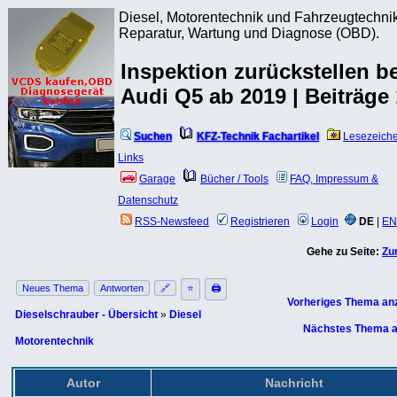
Diesel, Motorentechnik und Fahrzeugtechnik
Reparatur, Wartung und Diagnose (OBD).
Inspektion zurückstellen b
Audi Q5 ab 2019 | Beiträge
Suchen
KFZ-Technik Fachartikel
Lesezeich
Links
Garage
Bücher / Tools
FAQ, Impressum &
Datenschutz
RSS-Newsfeed
Registrieren
Login
DE
|
EN
Gehe zu Seite:
Zu
Neues Thema
Antworten
🔗
⭐
🖨
Vorheriges Thema an
Dieselschrauber - Übersicht
»
Diesel
Nächstes Thema a
Motorentechnik
Autor
Nachricht