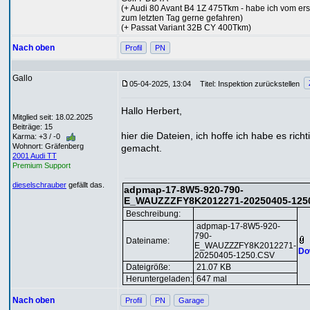
(+ Audi 80 Avant B4 1Z 475Tkm - habe ich vom ers
zum letzten Tag gerne gefahren)
(+ Passat Variant 32B CY 400Tkm)
Nach oben
Profil
PN
Gallo
05-04-2025, 13:04
Titel: Inspektion zurückstellen
Hallo Herbert,
Mitglied seit: 18.02.2025
Beiträge: 15
hier die Dateien, ich hoffe ich habe es richt
Karma: +3 / -0
Wohnort: Gräfenberg
gemacht.
2001 Audi TT
Premium Support
dieselschrauber
gefällt das.
adpmap-17-8W5-920-790-
E_WAUZZZFY8K2012271-20250405-125
Beschreibung:
adpmap-17-8W5-920-
790-
Dateiname:
E_WAUZZZFY8K2012271-
Do
20250405-1250.CSV
Dateigröße:
21.07 KB
Heruntergeladen:
647 mal
Nach oben
Profil
PN
Garage