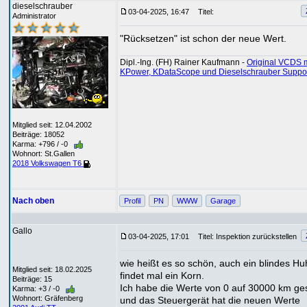
dieselschrauber
03-04-2025, 16:47
Titel:
Administrator
"Rücksetzen" ist schon der neue Wert.
Dipl.-Ing. (FH) Rainer Kaufmann -
Original VCDS m
KPower, KDataScope und Dieselschrauber Suppo
Mitglied seit: 12.04.2002
Beiträge: 18052
Karma: +796 / -0
Wohnort: St.Gallen
2018 Volkswagen T6
Nach oben
Profil
PN
WWW
Garage
Gallo
03-04-2025, 17:01
Titel: Inspektion zurückstellen
wie heißt es so schön, auch ein blindes Hu
Mitglied seit: 18.02.2025
findet mal ein Korn.
Beiträge: 15
Ich habe die Werte von 0 auf 30000 km ge
Karma: +3 / -0
Wohnort: Gräfenberg
und das Steuergerät hat die neuen Werte