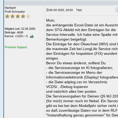
Herbert
06-04-2025, 18:03
Titel:
Profi-Schrauber
Moin,
die anhängende Excel-Datei ist ein Ausschn
Mitglied seit: 22.06.2005
dem STG-Abbild mit den Einträgen für die
Beiträge: 4606
Service-Intervalle. Ich habe eine Spalte mit
Karma: +1325 / -0
Bemerkungen beigefügt.
Die Einträge für den Ölwechsel (WIV) sind 
Premium Support
die maximale Zeit bei LongLife Service richt
den Einträgen für Inspektion (FIX) wundert
einiges.
Bevor Du etwas änderst, solltest Du
- die Serviceanzeige im KI fotografieren;
- die Serviceanzeige im Menu der
Informationselektronik (Display) fotografier
- die Datei adplog.csv im Verzeichnis
VCDS/.../Debug kopieren
und natürlich alles hier posten.
Die Servicevorgaben für Deinen Q5 MJ 20
(für mich) immer noch im Nebel. Ein Servic
gibt es bei bei dem Modelljahr sicher nicht
so daß zuverlässige Daten nur in dem RLF
"Instandhaltung genau genommen" für Dei