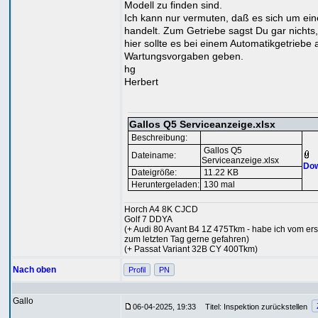
Modell zu finden sind.
Ich kann nur vermuten, daß es sich um ei
handelt. Zum Getriebe sagst Du gar nichts
hier sollte es bei einem Automatikgetriebe
Wartungsvorgaben geben.
hg
Herbert
Gallos Q5 Serviceanzeige.xlsx
Beschreibung:
Gallos Q5
Dateiname:
Serviceanzeige.xlsx
Dow
Dateigröße:
11.22 KB
Heruntergeladen:
130 mal
Horch A4 8K CJCD
Golf 7 DDYA
(+ Audi 80 Avant B4 1Z 475Tkm - habe ich vom ers
zum letzten Tag gerne gefahren)
(+ Passat Variant 32B CY 400Tkm)
Nach oben
Profil
PN
Gallo
06-04-2025, 19:33
Titel: Inspektion zurückstellen