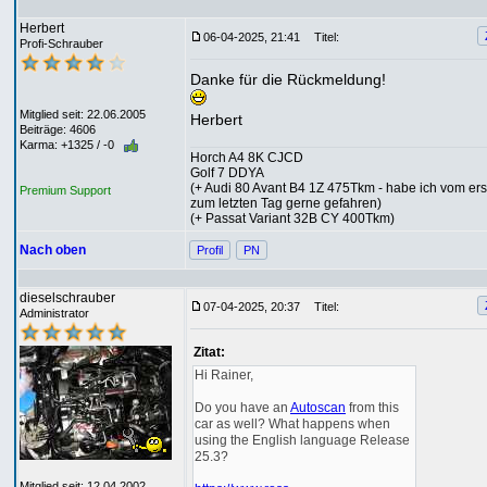
Herbert
06-04-2025, 21:41
Titel:
Profi-Schrauber
Danke für die Rückmeldung!
Mitglied seit: 22.06.2005
Herbert
Beiträge: 4606
Karma: +1325 / -0
Horch A4 8K CJCD
Golf 7 DDYA
(+ Audi 80 Avant B4 1Z 475Tkm - habe ich vom ers
Premium Support
zum letzten Tag gerne gefahren)
(+ Passat Variant 32B CY 400Tkm)
Nach oben
Profil
PN
dieselschrauber
07-04-2025, 20:37
Titel:
Administrator
Zitat:
Hi Rainer,
Do you have an
Autoscan
from this
car as well? What happens when
using the English language Release
25.3?
Mitglied seit: 12.04.2002