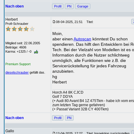
Nach oben
Profil
PN
Garage
Herbert
08-04-2025, 21:51
Titel:
Profi-Schrauber
Moin,
aber einen
Autoscan
könntest Du schon
Mitglied seit: 22.06.2005
spendieren. Das hilft den Entwicklern bei R
Beiträge: 4606
Tech. Bei der Vielzahl von Modellen ist es 
Karma: +1325 / -0
Information durch die Nutzer schlichtweg
unmöglich, alle Funktionen wie z.B. die
Premium Support
Servicerückstellung für jedes Fahrzeug
anzubieten.
dieselschrauber
gefällt das.
hg
Herbert
Horch A4 8K CJCD
Golf 7 DDYA
(+ Audi 80 Avant B4 1Z 475Tkm - habe ich vom ers
zum letzten Tag gerne gefahren)
(+ Passat Variant 32B CY 400Tkm)
Nach oben
Profil
PN
Gallo
12-04-2025, 17:27
Titel: Inspektion zurückstellen