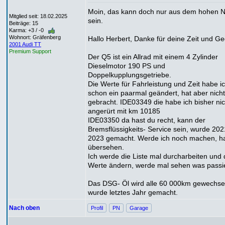
Moin, das kann doch nur aus dem hohen 
Mitglied seit: 18.02.2025
sein.
Beiträge: 15
Karma: +3 / -0
Wohnort: Gräfenberg
Hallo Herbert, Danke für deine Zeit und Ge
2001 Audi TT
Premium Support
Der Q5 ist ein Allrad mit einem 4 Zylinder
Dieselmotor 190 PS und
Doppelkupplungsgetriebe.
Die Werte für Fahrleistung und Zeit habe i
schon ein paarmal geändert, hat aber nich
gebracht. IDE03349 die habe ich bisher nic
angerürt mit km 10185
IDE03350 da hast du recht, kann der
Bremsflüssigkeits- Service sein, wurde 20
2023 gemacht. Werde ich noch machen, ha
übersehen.
Ich werde die Liste mal durcharbeiten und 
Werte ändern, werde mal sehen was passi
Das DSG- Öl wird alle 60 000km gewechse
wurde letztes Jahr gemacht.
Nach oben
Profil
PN
Garage