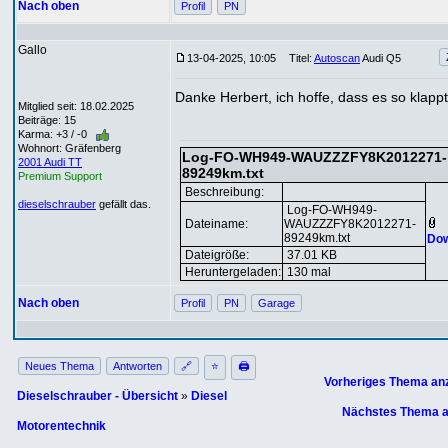
Nach oben
Profil
PN
Gallo
13-04-2025, 10:05
Titel:
Autoscan
Audi Q5
Danke Herbert, ich hoffe, dass es so klappt
Mitglied seit: 18.02.2025
Beiträge: 15
Karma: +3 / -0
Wohnort: Gräfenberg
Log-FO-WH949-WAUZZZFY8K2012271-
2001 Audi TT
89249km.txt
Premium Support
Beschreibung:
dieselschrauber
gefällt das.
Log-FO-WH949-
Dateiname:
WAUZZZFY8K2012271-
89249km.txt
Dow
Dateigröße:
37.01 KB
Heruntergeladen:
130 mal
Nach oben
Profil
PN
Garage
Neues Thema
Antworten
🔗
⭐
🖨
Vorheriges Thema an
Dieselschrauber - Übersicht
»
Diesel
Nächstes Thema a
Motorentechnik