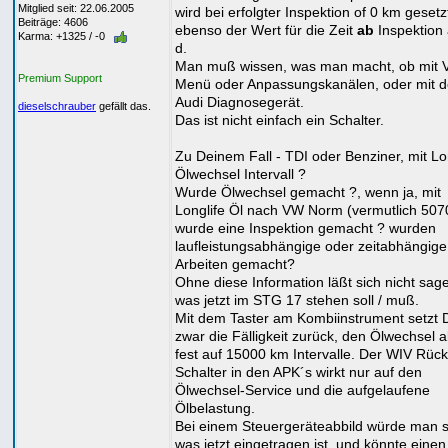
Mitglied seit: 22.06.2005
wird bei erfolgter Inspektion of 0 km gesetz
Beiträge: 4606
ebenso der Wert für die Zeit
ab
Inspektion 
Karma: +1325 / -0
d.
Man muß wissen, was man macht, ob mit
Premium Support
Menü oder Anpassungskanälen, oder mit 
Audi Diagnosegerät.
dieselschrauber
gefällt das.
Das ist nicht einfach ein Schalter.
Zu Deinem Fall - TDI oder Benziner, mit Lo
Ölwechsel Intervall ?
Wurde Ölwechsel gemacht ?, wenn ja, mit
Longlife Öl nach VW Norm (vermutlich 507
wurde eine Inspektion gemacht ? wurden
laufleistungsabhängige oder zeitabhängige
Arbeiten gemacht?
Ohne diese Information läßt sich nicht sag
was jetzt im STG 17 stehen soll / muß.
Mit dem Taster am Kombiinstrument setzt 
zwar die Fälligkeit zurück, den Ölwechsel 
fest auf 15000 km Intervalle. Der WIV Rüc
Schalter in den APK´s wirkt nur auf den
Ölwechsel-Service und die aufgelaufene
Ölbelastung.
Bei einem Steuergeräteabbild würde man 
was jetzt eingetragen ist, und könnte einen