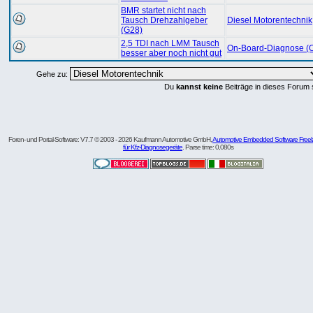
BMR startet nicht nach
Tausch Drehzahlgeber
Diesel Motorentechnik
(G28)
2,5 TDI nach LMM Tausch
On-Board-Diagnose (
besser aber noch nicht gut
Gehe zu:
Du
kannst keine
Beiträge in dieses Forum 
Foren- und Portal-Software: V7.7 © 2003 - 2026 Kaufmann Automotive GmbH,
Automotive Embedded Software Freel
für Kfz-Diagnosegeräte
. Parse time: 0,080s