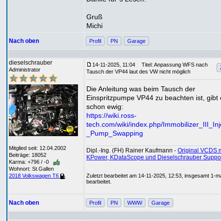
Gruß
Michi
Nach oben
Profil
PN
Garage
dieselschrauber
14-11-2025, 11:04
Titel: Anpassung WFS nach
Administrator
Tausch der VP44 laut des VW nicht möglich
Die Anleitung was beim Tausch der
Einspritzpumpe VP44 zu beachten ist, gibt 
schon ewig:
https://wiki.ross-
tech.com/wiki/index.php/Immobilizer_III_Inj
_Pump_Swapping
Mitglied seit: 12.04.2002
Dipl.-Ing. (FH) Rainer Kaufmann -
Original VCDS m
Beiträge: 18052
KPower, KDataScope und Dieselschrauber Suppo
Karma: +796 / -0
Wohnort: St.Gallen
Zuletzt bearbeitet am 14-11-2025, 12:53, insgesamt 1-m
2018 Volkswagen T6
bearbeitet.
Nach oben
Profil
PN
WWW
Garage