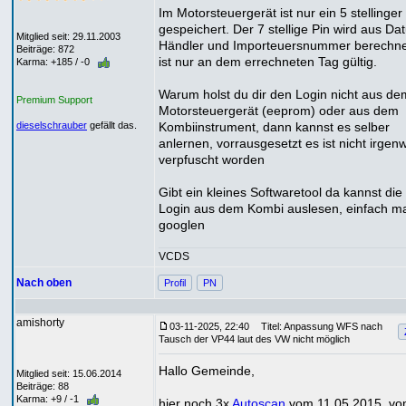
Im Motorsteuergerät ist nur ein 5 stellinger
gespeichert. Der 7 stellige Pin wird aus Da
Mitglied seit: 29.11.2003
Händler und Importeuersnummer berechne
Beiträge: 872
ist nur an dem errechneten Tag gültig.
Karma: +185 / -0
Warum holst du dir den Login nicht aus de
Premium Support
Motorsteuergerät (eeprom) oder aus dem
Kombiinstrument, dann kannst es selber
dieselschrauber
gefällt das.
anlernen, vorrausgesetzt es ist nicht irgen
verpfuscht worden
Gibt ein kleines Softwaretool da kannst die
Login aus dem Kombi auslesen, einfach m
googlen
VCDS
Nach oben
Profil
PN
amishorty
03-11-2025, 22:40
Titel: Anpassung WFS nach
Tausch der VP44 laut des VW nicht möglich
Hallo Gemeinde,
Mitglied seit: 15.06.2014
Beiträge: 88
Karma: +9 / -1
hier noch 3x
Autoscan
vom 11.05.2015, v