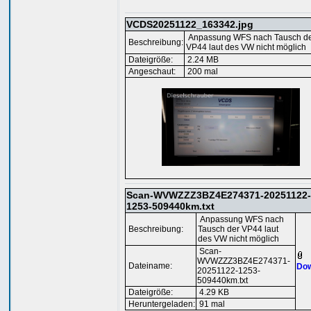
VCDS20251122_163342.jpg
Anpassung WFS nach Tausch d
Beschreibung:
VP44 laut des VW nicht möglich
Dateigröße:
2.24 MB
Angeschaut:
200 mal
Scan-WVWZZZ3BZ4E274371-20251122-
1253-509440km.txt
Anpassung WFS nach
Beschreibung:
Tausch der VP44 laut
des VW nicht möglich
Scan-
WVWZZZ3BZ4E274371-
Dateiname:
Dow
20251122-1253-
509440km.txt
Dateigröße:
4.29 KB
Heruntergeladen:
91 mal