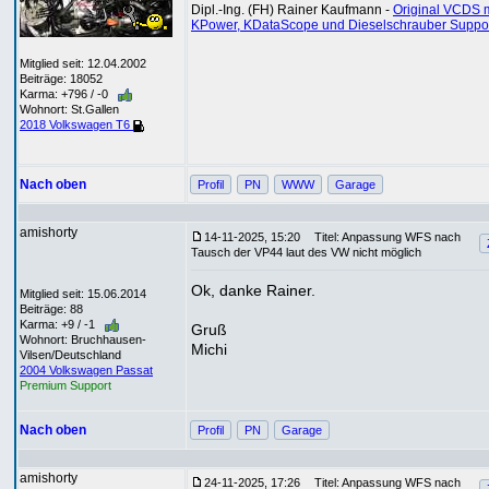
Dipl.-Ing. (FH) Rainer Kaufmann -
Original VCDS m
KPower, KDataScope und Dieselschrauber Suppo
Mitglied seit: 12.04.2002
Beiträge: 18052
Karma: +796 / -0
Wohnort: St.Gallen
2018 Volkswagen T6
Nach oben
Profil
PN
WWW
Garage
amishorty
14-11-2025, 15:20
Titel: Anpassung WFS nach
Tausch der VP44 laut des VW nicht möglich
Ok, danke Rainer.
Mitglied seit: 15.06.2014
Beiträge: 88
Karma: +9 / -1
Gruß
Wohnort: Bruchhausen-
Michi
Vilsen/Deutschland
2004 Volkswagen Passat
Premium Support
Nach oben
Profil
PN
Garage
amishorty
24-11-2025, 17:26
Titel: Anpassung WFS nach