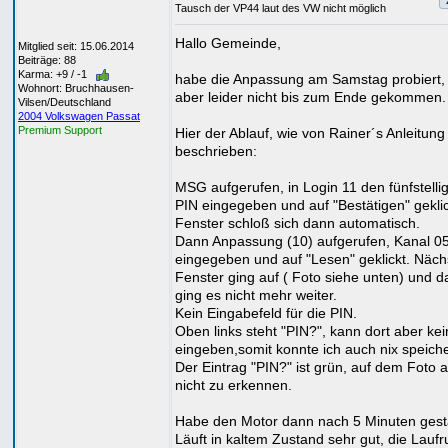
Tausch der VP44 laut des VW nicht möglich
Hallo Gemeinde,
Mitglied seit: 15.06.2014
Beiträge: 88
Karma: +9 / -1
habe die Anpassung am Samstag probiert, 
Wohnort: Bruchhausen-
aber leider nicht bis zum Ende gekommen.
Vilsen/Deutschland
2004 Volkswagen Passat
Premium Support
Hier der Ablauf, wie von Rainer´s Anleitung
beschrieben:
MSG aufgerufen, in Login 11 den fünfstelli
PIN eingegeben und auf "Bestätigen" geklic
Fenster schloß sich dann automatisch.
Dann Anpassung (10) aufgerufen, Kanal 0
eingegeben und auf "Lesen" geklickt. Näch
Fenster ging auf ( Foto siehe unten) und 
ging es nicht mehr weiter.
Kein Eingabefeld für die PIN.
Oben links steht "PIN?", kann dort aber ke
eingeben,somit konnte ich auch nix speich
Der Eintrag "PIN?" ist grün, auf dem Foto 
nicht zu erkennen.
Habe den Motor dann nach 5 Minuten gesta
Läuft in kaltem Zustand sehr gut, die Lauf