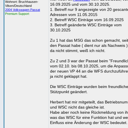
Wohnort: Bruchhausen-
16.09.2025 und vom 30.10.2025.
Vilsen/Deutschland
1. Betreff nur 9 angezeigte von 20 gescant
2004 Volkswagen Passat
Premium Support
Adressen vom 11.05.2015
2. Betreff WSC Einträge vom 16.09.2025
3. Betreff geänderte WSC Einträge vom
30.10.2025
Zu 1 hat das MSG das schon gemacht, seit
den Passat habe ( dient nur als Nachweis 
da nicht stimmt, weiß ich nicht.
Zu 2 und 3 war der Passat beim "Freundli
vom 02.10. bis 08.10.2025, um die Anpas
der neuen VP 44 an die WFS durchzuführe
ja nicht geklappt hat.
Die WSC Einträge wurden beim freundlich
Stützpunkt geändert.
Herbert hat mir mitgeteilt, das Betriebsnu
und WSC nicht das gleiche ist.
Habe aber noch keine Rückmeldung von i
was das WSC für eine Funktion hat und we
Einfluss eine Änderung der WSC bedeutet.