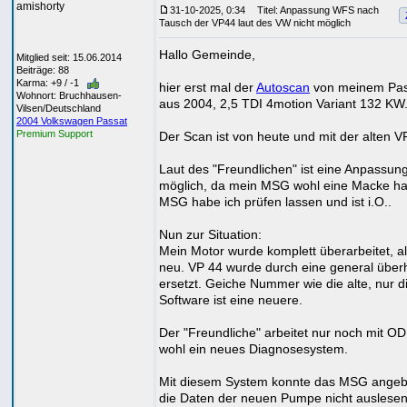
amishorty
31-10-2025, 0:34
Titel: Anpassung WFS nach
Tausch der VP44 laut des VW nicht möglich
Hallo Gemeinde,
Mitglied seit: 15.06.2014
Beiträge: 88
Karma: +9 / -1
hier erst mal der
Autoscan
von meinem Pas
Wohnort: Bruchhausen-
aus 2004, 2,5 TDI 4motion Variant 132 KW
Vilsen/Deutschland
2004 Volkswagen Passat
Premium Support
Der Scan ist von heute und mit der alten V
Laut des "Freundlichen" ist eine Anpassung
möglich, da mein MSG wohl eine Macke ha
MSG habe ich prüfen lassen und ist i.O..
Nun zur Situation:
Mein Motor wurde komplett überarbeitet, a
neu. VP 44 wurde durch eine general über
ersetzt. Geiche Nummer wie die alte, nur d
Software ist eine neuere.
Der "Freundliche" arbeitet nur noch mit ODI
wohl ein neues Diagnosesystem.
Mit diesem System konnte das MSG angeb
die Daten der neuen Pumpe nicht auslesen