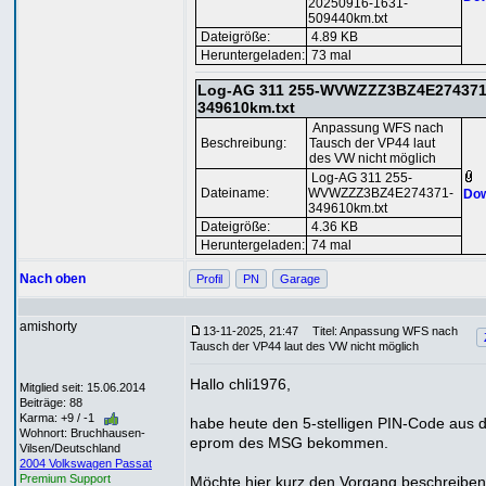
20250916-1631-
509440km.txt
Dateigröße:
4.89 KB
Heruntergeladen:
73 mal
Log-AG 311 255-WVWZZZ3BZ4E274371
349610km.txt
Anpassung WFS nach
Beschreibung:
Tausch der VP44 laut
des VW nicht möglich
Log-AG 311 255-
Dateiname:
WVWZZZ3BZ4E274371-
Dow
349610km.txt
Dateigröße:
4.36 KB
Heruntergeladen:
74 mal
Nach oben
Profil
PN
Garage
amishorty
13-11-2025, 21:47
Titel: Anpassung WFS nach
Tausch der VP44 laut des VW nicht möglich
Hallo chli1976,
Mitglied seit: 15.06.2014
Beiträge: 88
Karma: +9 / -1
habe heute den 5-stelligen PIN-Code aus
Wohnort: Bruchhausen-
eprom des MSG bekommen.
Vilsen/Deutschland
2004 Volkswagen Passat
Premium Support
Möchte hier kurz den Vorgang beschreiben