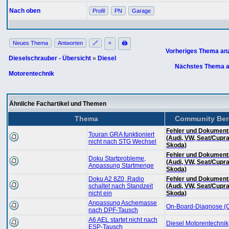
Nach oben
Profil
PN
Garage
Neues Thema
Antworten
🔗
⭐
🖨
Vorheriges Thema an
Dieselschrauber - Übersicht
»
Diesel
Nächstes Thema a
Motorentechnik
Ähnliche Fachartikel und Themen
Thema
Community Ber
Fehler und Dokument
Touran GRA funktioniert
(Audi, VW, Seat/Cupra
nicht nach STG Wechsel
Skoda)
Fehler und Dokument
Doku Startprobleme,
(Audi, VW, Seat/Cupra
Anpassung Startmenge
Skoda)
Doku A2 8Z0, Radio
Fehler und Dokument
schaltet nach Standzeit
(Audi, VW, Seat/Cupra
nicht ein
Skoda)
Anpassung Aschemasse
On-Board-Diagnose (
nach DPF-Tausch
A6 AEL startet nicht nach
Diesel Motorentechnik
ESP-Tausch