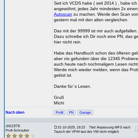
Seit ich VCDS habe ( seit 2014 ) , habe ich
angewöhnt, jedes Jahr mindesten 2x einen
Autoscan
zu machen. Werde den Scan vo
gestern mal mit den alten vergleichen.
Das mit der 99999 ist mir auch aufgefallen.
Dazu schreibe ich Dir noch eine PN, das g
hier nicht rein.
Habe das Handbuch schon des öfteren gel
aber nix gefunden über die 12345 Probiere
auch heute nach nochmaligem Lesen nicht
Werde mich wieder melden, wenn das Pro
gelöst ist.
Danke für´s Lesen.
Gruß
Michi
Nach oben
Profil
PN
Garage
chli1976
31-10-2025, 19:23
Titel: Anpassung WFS nach
Profi-Schrauber
Tausch der VP44 laut des VW nicht möglich