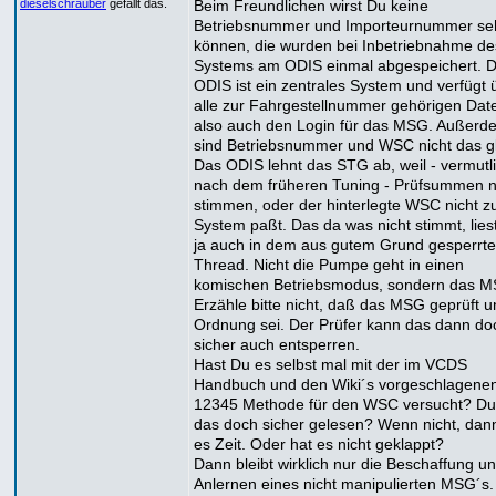
Beim Freundlichen wirst Du keine
dieselschrauber
gefällt das.
Betriebsnummer und Importeurnummer se
können, die wurden bei Inbetriebnahme d
Systems am ODIS einmal abgespeichert. 
ODIS ist ein zentrales System und verfügt 
alle zur Fahrgestellnummer gehörigen Dat
also auch den Login für das MSG. Außerd
sind Betriebsnummer und WSC nicht das gl
Das ODIS lehnt das STG ab, weil - vermutl
nach dem früheren Tuning - Prüfsummen n
stimmen, oder der hinterlegte WSC nicht 
System paßt. Das da was nicht stimmt, lie
ja auch in dem aus gutem Grund gesperrt
Thread. Nicht die Pumpe geht in einen
komischen Betriebsmodus, sondern das M
Erzähle bitte nicht, daß das MSG geprüft u
Ordnung sei. Der Prüfer kann das dann do
sicher auch entsperren.
Hast Du es selbst mal mit der im VCDS
Handbuch und den Wiki´s vorgeschlagene
12345 Methode für den WSC versucht? Du
das doch sicher gelesen? Wenn nicht, dan
es Zeit. Oder hat es nicht geklappt?
Dann bleibt wirklich nur die Beschaffung u
Anlernen eines nicht manipulierten MSG´s.