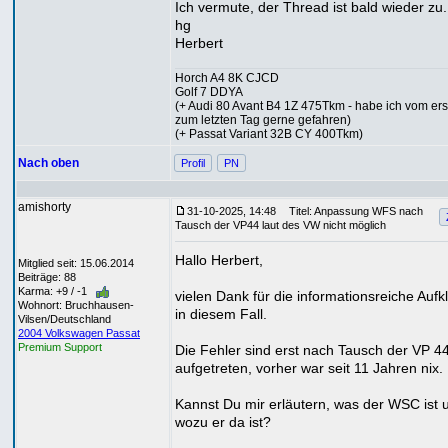
Ich vermute, der Thread ist bald wieder zu.
hg
Herbert
Horch A4 8K CJCD
Golf 7 DDYA
(+ Audi 80 Avant B4 1Z 475Tkm - habe ich vom ers
zum letzten Tag gerne gefahren)
(+ Passat Variant 32B CY 400Tkm)
Nach oben
Profil
PN
amishorty
31-10-2025, 14:48
Titel: Anpassung WFS nach
Tausch der VP44 laut des VW nicht möglich
Hallo Herbert,
Mitglied seit: 15.06.2014
Beiträge: 88
Karma: +9 / -1
vielen Dank für die informationsreiche Aufk
Wohnort: Bruchhausen-
in diesem Fall.
Vilsen/Deutschland
2004 Volkswagen Passat
Premium Support
Die Fehler sind erst nach Tausch der VP 4
aufgetreten, vorher war seit 11 Jahren nix.
Kannst Du mir erläutern, was der WSC ist 
wozu er da ist?