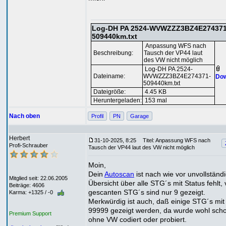
Log-DH PA 2524-WVWZZZ3BZ4E274371
509440km.txt
Anpassung WFS nach
Beschreibung:
Tausch der VP44 laut
des VW nicht möglich
Log-DH PA 2524-
Dateiname:
WVWZZZ3BZ4E274371-
Dow
509440km.txt
Dateigröße:
4.45 KB
Heruntergeladen:
153 mal
Nach oben
Profil
PN
Garage
Herbert
31-10-2025, 8:25
Titel: Anpassung WFS nach
Profi-Schrauber
Tausch der VP44 laut des VW nicht möglich
Moin,
Dein
Autoscan
ist nach wie vor unvollständi
Mitglied seit: 22.06.2005
Übersicht über alle STG´s mit Status fehlt,
Beiträge: 4606
gescanten STG´s sind nur 9 gezeigt.
Karma: +1325 / -0
Merkwürdig ist auch, daß einige STG´s mi
99999 gezeigt werden, da wurde wohl sch
Premium Support
ohne VW codiert oder probiert.