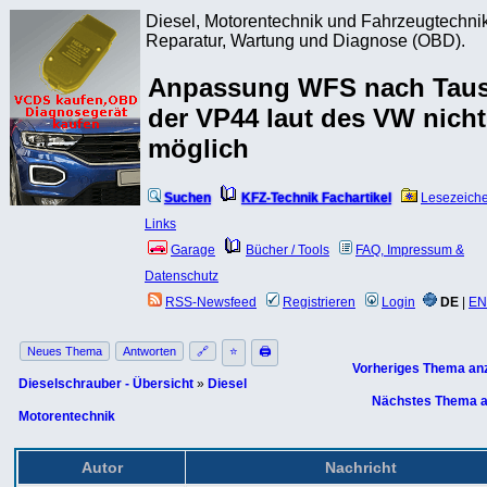
Diesel, Motorentechnik und Fahrzeugtechnik
Reparatur, Wartung und Diagnose (OBD).
Anpassung WFS nach Tau
der VP44 laut des VW nicht
möglich
Suchen
KFZ-Technik Fachartikel
Lesezeich
Links
Garage
Bücher / Tools
FAQ, Impressum &
Datenschutz
RSS-Newsfeed
Registrieren
Login
DE
|
EN
Neues Thema
Antworten
🔗
⭐
🖨
Vorheriges Thema an
Dieselschrauber - Übersicht
»
Diesel
Nächstes Thema a
Motorentechnik
Autor
Nachricht