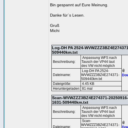
Bin gespannt auf Eure Meinung.
Danke für´s Lesen.
Gruß
Michi
Log-DH PA 2524-WVWZZZ3BZ4E274371
509440km.txt
Anpassung WFS nach
Beschreibung:
Tausch der VP44 laut
des VW nicht möglich
Log-DH PA 2524-
Dateiname:
WVWZZZ3BZ4E274371-
Dow
509440km.txt
Dateigröße:
4.45 KB
Heruntergeladen:
81 mal
Scan-WVWZZZ3BZ4E274371-20250916
1631-509440km.txt
Anpassung WFS nach
Beschreibung:
Tausch der VP44 laut
des VW nicht möglich
Scan-
WVWZZZ3BZ4E274371-
Dateiname:
Dow