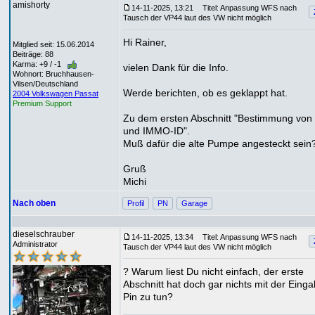
amishorty
14-11-2025, 13:21
Titel: Anpassung WFS nach
Tausch der VP44 laut des VW nicht möglich
Hi Rainer,
Mitglied seit: 15.06.2014
Beiträge: 88
Karma: +9 / -1
vielen Dank für die Info.
Wohnort: Bruchhausen-
Vilsen/Deutschland
Werde berichten, ob es geklappt hat.
2004 Volkswagen Passat
Premium Support
Zu dem ersten Abschnitt "Bestimmung von
und IMMO-ID".
Muß dafür die alte Pumpe angesteckt sein
Gruß
Michi
Nach oben
Profil
PN
Garage
dieselschrauber
14-11-2025, 13:34
Titel: Anpassung WFS nach
Administrator
Tausch der VP44 laut des VW nicht möglich
? Warum liest Du nicht einfach, der erste
Abschnitt hat doch gar nichts mit der Eing
Pin zu tun?