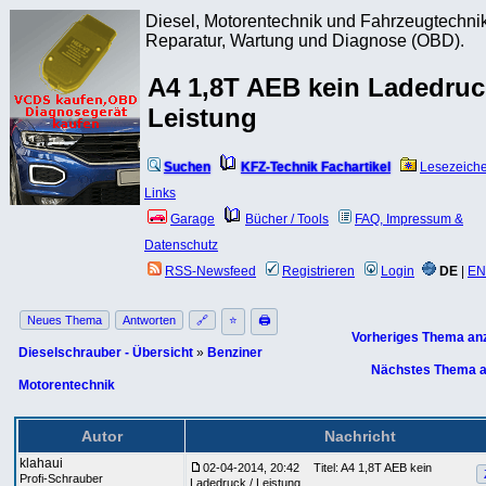
Diesel, Motorentechnik und Fahrzeugtechnik
Reparatur, Wartung und Diagnose (OBD).
A4 1,8T AEB kein Ladedruc
Leistung
Suchen
KFZ-Technik Fachartikel
Lesezeich
Links
Garage
Bücher / Tools
FAQ, Impressum &
Datenschutz
RSS-Newsfeed
Registrieren
Login
DE
|
EN
Neues Thema
Antworten
🔗
⭐
🖨
Vorheriges Thema an
Dieselschrauber - Übersicht
»
Benziner
Nächstes Thema a
Motorentechnik
Autor
Nachricht
klahaui
02-04-2014, 20:42
Titel: A4 1,8T AEB kein
Profi-Schrauber
Ladedruck / Leistung