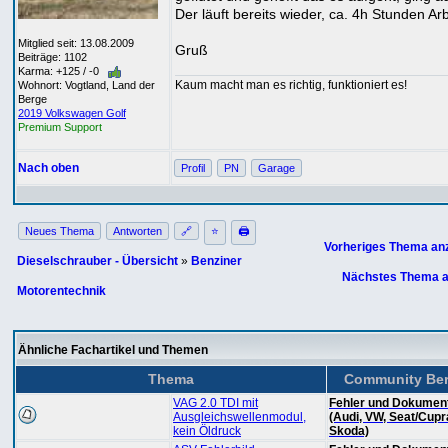
Der läuft bereits wieder, ca. 4h Stunden Arb
Mitglied seit: 13.08.2009
Gruß
Beiträge: 1102
Karma: +125 / -0
Kaum macht man es richtig, funktioniert es!
Wohnort: Vogtland, Land der
Berge
2019 Volkswagen Golf
Premium Support
Nach oben
Profil
PN
Garage
Neues Thema
Antworten
🔗
⭐
🖨
Vorheriges Thema an
Dieselschrauber - Übersicht
»
Benziner
Nächstes Thema a
Motorentechnik
Ähnliche Fachartikel und Themen
Thema
Community Ber
VAG 2.0 TDI mit
Fehler und Dokument
Ausgleichswellenmodul,
(Audi, VW, Seat/Cupr
kein Öldruck
Skoda)