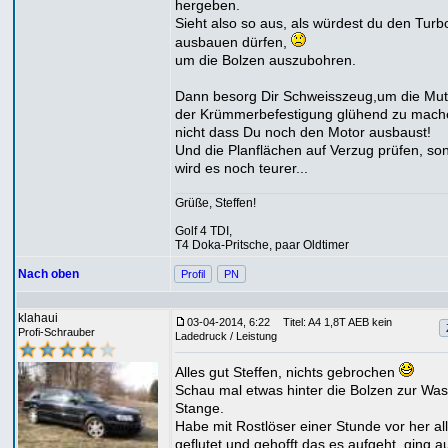
hergeben.
Sieht also so aus, als würdest du den Turb
ausbauen dürfen,
um die Bolzen auszubohren.
Dann besorg Dir Schweisszeug,um die Mut
der Krümmerbefestigung glühend zu mach
nicht dass Du noch den Motor ausbaust!
Und die Planflächen auf Verzug prüfen, son
wird es noch teurer...
Grüße, Steffen!
Golf 4 TDI,
T4 Doka-Pritsche, paar Oldtimer
Nach oben
Profil
PN
klahaui
03-04-2014, 6:22
Titel: A4 1,8T AEB kein
Profi-Schrauber
Ladedruck / Leistung
Alles gut Steffen, nichts gebrochen
Schau mal etwas hinter die Bolzen zur Wa
Stange.
Habe mit Rostlöser einer Stunde vor her al
geflutet und gehofft das es aufgeht, ging a