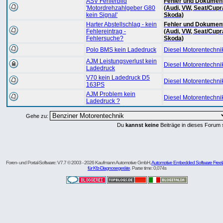
ASV Fehlerbild
Fehler und Dokument
'Motordrehzahlgeber G80
(Audi, VW, Seat/Cupr
kein Signal'
Skoda)
Harter Abstellschlag - kein
Fehler und Dokument
Fehlereintrag -
(Audi, VW, Seat/Cupr
Fehlersuche?
Skoda)
Polo BMS kein Ladedruck
Diesel Motorentechni
AJM Leistungsverlust kein
Diesel Motorentechni
Ladedruck
V70 kein Ladedruck D5
Diesel Motorentechni
163PS
AJM Problem kein
Diesel Motorentechni
Ladedruck ?
Gehe zu:
Du
kannst keine
Beiträge in dieses Forum 
Foren- und Portal-Software: V7.7 © 2003 - 2026 Kaufmann Automotive GmbH,
Automotive Embedded Software Freel
für Kfz-Diagnosegeräte
. Parse time: 0,074s