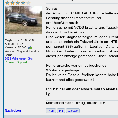
Servus,
der A4 ist von 97 MKB AEB. Kunde hatte e
Leistungsmangel festgestellt und
erhöhtenVerbrauch.
Fehlersuche mit VCDS brachte ans Tagesli
das der lmm Defekt war.
Eine weiter Diagnose zeigte im jeden Dreh
Mitglied seit: 13.08.2009
und Lastbereich ein Taktverhältnis am N75
Beiträge: 1102
permanent 99% außer im Leerlauf. Da an 
Karma: +125 / -0
Motor kein Ladedrucksensor verbaut ist w
Wohnort: Vogtland, Land der
Berge
dieser per Anzeige gemessen, 0Bar Laded
2019 Volkswagen Golf
Premium Support
Fehlerursache war ein gebrochenes
Wastegategestänge.
Da ich keine Dose auftreiben konnte habe 
kurzerhand alles geschweißt.
Evtl hat der ein oder andere mal so einen F
Lg
Kaum macht man es richtig, funktioniert es!
Nach oben
Profil
PN
Garage