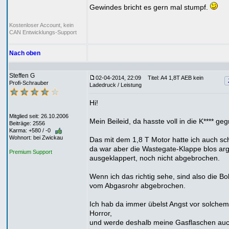
Gewindes bricht es gern mal stumpf.
Kostenloser Account, kein
CAN Entwicklungs-Support
Nach oben
Steffen G
02-04-2014, 22:09
Titel: A4 1,8T AEB kein
Profi-Schrauber
Ladedruck / Leistung
Hi!
Mitglied seit: 26.10.2006
Mein Beileid, da hasste voll in die K**** gegr
Beiträge: 2556
Karma: +580 / -0
Wohnort: bei Zwickau
Das mit dem 1,8 T Motor hatte ich auch sc
da war aber die Wastegate-Klappe blos ar
Premium Support
ausgeklappert, noch nicht abgebrochen.
Wenn ich das richtig sehe, sind also die Bo
vom Abgasrohr abgebrochen.
Ich hab da immer übelst Angst vor solchem
Horror,
und werde deshalb meine Gasflaschen auc