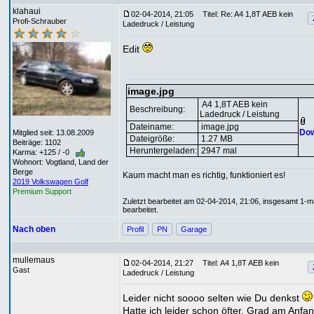
klahaui
02-04-2014, 21:05
Titel: Re: A4 1,8T AEB kein
Profi-Schrauber
Ladedruck / Leistung
Edit
image.jpg
A4 1,8T AEB kein
Beschreibung:
Ladedruck / Leistung
Dateiname:
image.jpg
Dow
Mitglied seit: 13.08.2009
Dateigröße:
1.27 MB
Beiträge: 1102
Heruntergeladen:
2947 mal
Karma: +125 / -0
Wohnort: Vogtland, Land der
Berge
Kaum macht man es richtig, funktioniert es!
2019 Volkswagen Golf
Premium Support
Zuletzt bearbeitet am 02-04-2014, 21:06, insgesamt 1-m
bearbeitet.
Nach oben
Profil
PN
Garage
mullemaus
02-04-2014, 21:27
Titel: A4 1,8T AEB kein
Gast
Ladedruck / Leistung
Leider nicht soooo selten wie Du denkst
Hatte ich leider schon öfter. Grad am Anfa