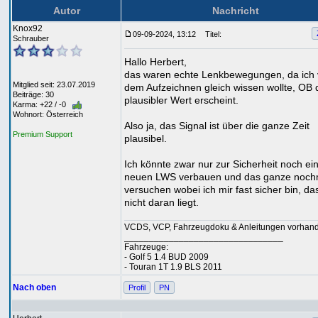
Autor
Nachricht
Knox92
09-09-2024, 13:12
Titel:
Schrauber
Hallo Herbert,
das waren echte Lenkbewegungen, da ich 
Mitglied seit: 23.07.2019
dem Aufzeichnen gleich wissen wollte, OB 
Beiträge: 30
plausibler Wert erscheint.
Karma: +22 / -0
Wohnort: Österreich
Also ja, das Signal ist über die ganze Zeit
Premium Support
plausibel.
Ich könnte zwar nur zur Sicherheit noch ei
neuen LWS verbauen und das ganze noch
versuchen wobei ich mir fast sicher bin, da
nicht daran liegt.
VCDS, VCP, Fahrzeugdoku & Anleitungen vorhan
________________________________
Fahrzeuge:
- Golf 5 1.4 BUD 2009
- Touran 1T 1.9 BLS 2011
Nach oben
Profil
PN