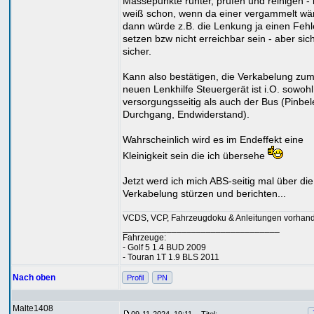
Massepunkte runter, prüfen und reinigen - 
weiß schon, wenn da einer vergammelt wä
dann würde z.B. die Lenkung ja einen Fehl
setzen bzw nicht erreichbar sein - aber sich
sicher.
Kann also bestätigen, die Verkabelung zu
neuen Lenkhilfe Steuergerät ist i.O. sowohl
versorgungsseitig als auch der Bus (Pinbe
Durchgang, Endwiderstand).
Wahrscheinlich wird es im Endeffekt eine
Kleinigkeit sein die ich übersehe
Jetzt werd ich mich ABS-seitig mal über die
Verkabelung stürzen und berichten...
VCDS, VCP, Fahrzeugdoku & Anleitungen vorhan
________________________________
Fahrzeuge:
- Golf 5 1.4 BUD 2009
- Touran 1T 1.9 BLS 2011
Nach oben
Profil
PN
Malte1408