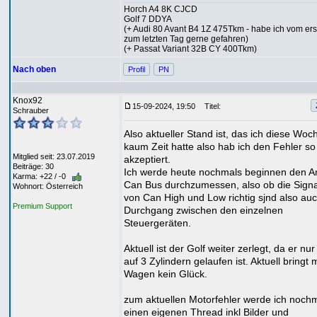
Horch A4 8K CJCD
Golf 7 DDYA
(+ Audi 80 Avant B4 1Z 475Tkm - habe ich vom ers
zum letzten Tag gerne gefahren)
(+ Passat Variant 32B CY 400Tkm)
Nach oben
Profil
PN
Knox92
15-09-2024, 19:50
Titel:
Schrauber
Also aktueller Stand ist, das ich diese Woc
kaum Zeit hatte also hab ich den Fehler so
Mitglied seit: 23.07.2019
akzeptiert.
Beiträge: 30
Ich werde heute nochmals beginnen den An
Karma: +22 / -0
Can Bus durchzumessen, also ob die Sign
Wohnort: Österreich
von Can High und Low richtig sjnd also au
Premium Support
Durchgang zwischen den einzelnen
Steuergeräten.
Aktuell ist der Golf weiter zerlegt, da er nu
auf 3 Zylindern gelaufen ist. Aktuell bringt 
Wagen kein Glück.
zum aktuellen Motorfehler werde ich noch
einen eigenen Thread inkl Bilder und