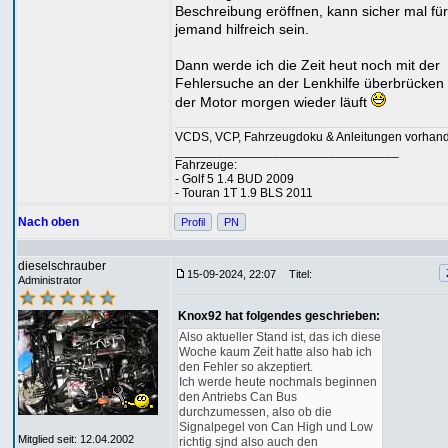
Beschreibung eröffnen, kann sicher mal für
jemand hilfreich sein.
Dann werde ich die Zeit heut noch mit der
Fehlersuche an der Lenkhilfe überbrücken 
der Motor morgen wieder läuft
VCDS, VCP, Fahrzeugdoku & Anleitungen vorhan
________________________________
Fahrzeuge:
- Golf 5 1.4 BUD 2009
- Touran 1T 1.9 BLS 2011
Nach oben
Profil
PN
dieselschrauber
15-09-2024, 22:07
Titel:
Administrator
Knox92 hat folgendes geschrieben:
Also aktueller Stand ist, das ich diese
Woche kaum Zeit hatte also hab ich
den Fehler so akzeptiert.
Ich werde heute nochmals beginnen
den Antriebs Can Bus
durchzumessen, also ob die
Signalpegel von Can High und Low
Mitglied seit: 12.04.2002
richtig sjnd also auch den