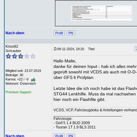
Nach oben
Profil
PN
Knox92
09-11-2024, 19:20
Titel:
Schrauber
Hallo Malte,
danke für deinen Input - hab ich alles meh
Mitglied seit: 23.07.2019
geprüft sowohl mit VCDS als auch mit O-D-
Beiträge: 30
über GFS lt Prüfplan.
Karma: +22 / -0
Wohnort: Österreich
Letzte Idee die ich noch habe ist das Flas
Premium Support
STG44 Lenkhilfe. Muss da mal nachsehen 
hier noch ein Flashfile gibt.
VCDS, VCP, Fahrzeugdoku & Anleitungen vorhan
________________________________
Fahrzeuge:
- Golf 5 1.4 BUD 2009
- Touran 1T 1.9 BLS 2011
Nach oben
Profil
PN