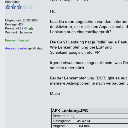
09-11-2024, 19:11
Titel:
Schrauber
Hi,
Mitglied seit: 23.06.2005
hast Du denn abgesehen von dem interne
Beiträge: 427
deaktivieren, die restlichen Anpasskanäle 
Karma: +12 / -0
Lenkung auch eingestellt/geprüft?
Wohnort: Hannover
Premium Support
Die Gen3 Lenkung hat ja "tolle" neue Featu
Wie Lenkempfehlung bei ESP und
dieselschrauber
gefällt das.
Schiefziehausgleich etc. PP
Irgend etwas muss eingestellt sein, was D
so nicht unterstützt.
Bei der Lenkempfehlung (DSR) gibt es au
mehrere Aktivoptionen je nach verbautem 
Malte
APK Lenkung.JPG
Beschreibung:
Dateigröße:
45.42 KB
Angeschaut:
104 mal