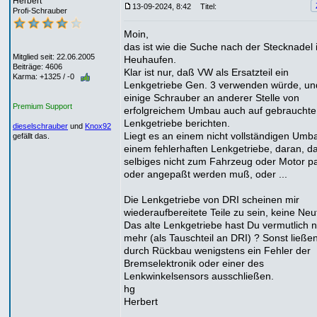
Herbert
13-09-2024, 8:42
Titel:
Profi-Schrauber
Moin,
das ist wie die Suche nach der Stecknadel 
Mitglied seit: 22.06.2005
Heuhaufen.
Beiträge: 4606
Klar ist nur, daß VW als Ersatzteil ein
Karma: +1325 / -0
Lenkgetriebe Gen. 3 verwenden würde, un
einige Schrauber an anderer Stelle von
Premium Support
erfolgreichem Umbau auch auf gebrauchte
Lenkgetriebe berichten.
dieselschrauber
und
Knox92
Liegt es an einem nicht vollständigen Umb
gefällt das.
einem fehlerhaften Lenkgetriebe, daran, d
selbiges nicht zum Fahrzeug oder Motor p
oder angepaßt werden muß, oder ...
Die Lenkgetriebe von DRI scheinen mir
wiederaufbereitete Teile zu sein, keine Neut
Das alte Lenkgetriebe hast Du vermutlich n
mehr (als Tauschteil an DRI) ? Sonst ließen
durch Rückbau wenigstens ein Fehler der
Bremselektronik oder einer des
Lenkwinkelsensors ausschließen.
hg
Herbert