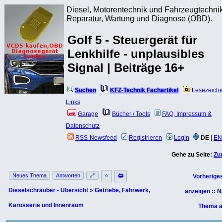
Diesel, Motorentechnik und Fahrzeugtechnik
Reparatur, Wartung und Diagnose (OBD).
Golf 5 - Steuergerät für
Lenkhilfe - unplausibles
Signal | Beiträge 16+
Suchen
KFZ-Technik Fachartikel
Lesezeich
Links
Garage
Bücher / Tools
FAQ, Impressum &
Datenschutz
RSS-Newsfeed
Registrieren
Login
DE
|
EN
Gehe zu Seite:
Zu
Neues Thema
Antworten
🔗
⭐
🖨
Vorherige
Dieselschrauber - Übersicht
»
Getriebe, Fahrwerk,
anzeigen
::
N
Karosserie und Innenraum
Thema a