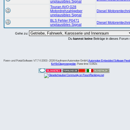
unplausibles Signal
Touran AVQ G28
Motordrehzahlgeber
Diesel Motorentechn
unplausibles Signal
BLS Fehler P0471
Diesel Motorentechn
unplausibles Signal
Gehe zu:
Du
kannst keine
Beiträge in dieses Forum 
Foren- und Portal-Software: V7.7 © 2003 - 2026 Kaufmann Automotive GmbH,
Automotive Embedded Software Freel
für Kfz-Diagnosegeräte
. Parse time: 0,082s