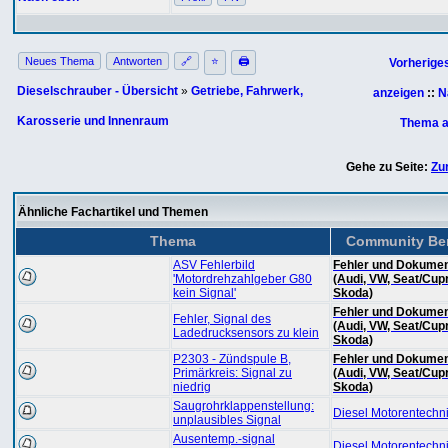
Neues Thema
Antworten
🔗
⭐
🖨
Vorherige
Dieselschrauber - Übersicht
»
Getriebe, Fahrwerk,
anzeigen
::
N
Karosserie und Innenraum
Thema a
Gehe zu Seite:
Zu
Ähnliche Fachartikel und Themen
Thema
Community Ber
ASV Fehlerbild
Fehler und Dokumen
'Motordrehzahlgeber G80
(Audi, VW, Seat/Cup
kein Signal'
Skoda)
Fehler und Dokumen
Fehler, Signal des
(Audi, VW, Seat/Cup
Ladedrucksensors zu klein
Skoda)
P2303 - Zündspule B,
Fehler und Dokumen
Primärkreis: Signal zu
(Audi, VW, Seat/Cup
niedrig
Skoda)
Saugrohrklappenstellung:
Diesel Motorentechn
unplausibles Signal
Ausentemp.-signal
Diesel Motorentechn