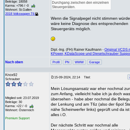
Beiträge: 18058
Durchgang zwischen den einzelnen
Karma: +796 / -0
Steuergeräten.
Wohnort: St.Gallen
2018 Volkswagen T6
Wenn die Signalpegel nicht stimmen würde
wäre keine Diagnose des entsprechenden
Steuergeräts möglich.
Dipl.-Ing. (FH) Rainer Kaufmann -
Original VCDS m
KPower, KDataScope und Dieselschrauber Suppo
Nach oben
Profil
PN
WWW
Garage
Knox92
15-09-2024, 22:14
Titel:
Schrauber
Mein Lösungsansatz war eher nochmal zu
zum Anfang, vielleicht habe ich ja doch wa
Mitglied seit: 23.07.2019
übersehen - habe aber nochmal die Beleg
Beiträge: 30
der Lenkung und am T6z (also der 6pol St
Karma: +22 / -0
nähe Scheinwerfer links) geprüft und da ist
Wohnort: Österreich
alles i.O.
Premium Support
Der nächste Schritt war nochmal alle