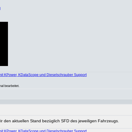
d
mit KPower, KDataScope und Dieselschrauber Support
al bearbeitet.
ir den aktuellen Stand bezüglich SFD des jeweiligen Fahrzeugs.
mit KPower, KDataScope und Dieselschrauber Support