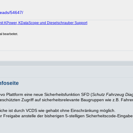
reads/54647/
mit KPower, KDataScope und Dieselschrauber Support
l bearbeitet.
foseite
o Plattform eine neue Sicherheitsfunktion SFD (
Schutz Fahrzeug Dia
schützten Zugriff auf sicherheitsrelevante Baugruppen wie z.B. Fahre
eiche ist durch VCDS wie gehabt ohne Einschränkung möglich.
reigabe anstelle der bisherigen 5-stelligen Sicherheitscode-Eingabe e