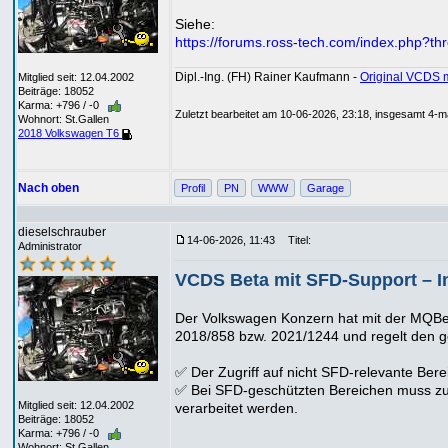
Siehe:
https://forums.ross-tech.com/index.php?th
Dipl.-Ing. (FH) Rainer Kaufmann -
Original VCDS 
Mitglied seit: 12.04.2002
Beiträge: 18052
Karma: +796 / -0
Zuletzt bearbeitet am 10-06-2026, 23:18, insgesamt 4-ma
Wohnort: St.Gallen
2018 Volkswagen T6
Nach oben
Profil
PN
WWW
Garage
dieselschrauber
14-06-2026, 11:43
Titel:
Administrator
VCDS Beta mit SFD-Support – In
Der Volkswagen Konzern hat mit der MQBev
2018/858 bzw. 2021/1244 und regelt den ge
✅ Der Zugriff auf nicht SFD-relevante Ber
✅ Bei SFD-geschützten Bereichen muss zur F
Mitglied seit: 12.04.2002
verarbeitet werden.
Beiträge: 18052
Karma: +796 / -0
Wohnort: St.Gallen