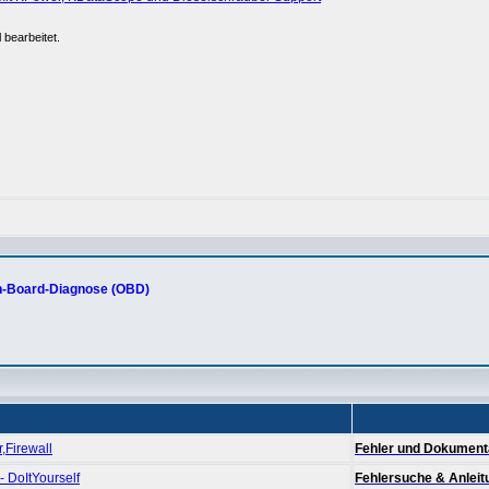
 bearbeitet.
-Board-Diagnose (OBD)
,Firewall
Fehler und Dokumenta
 DoItYourself
Fehlersuche & Anlei