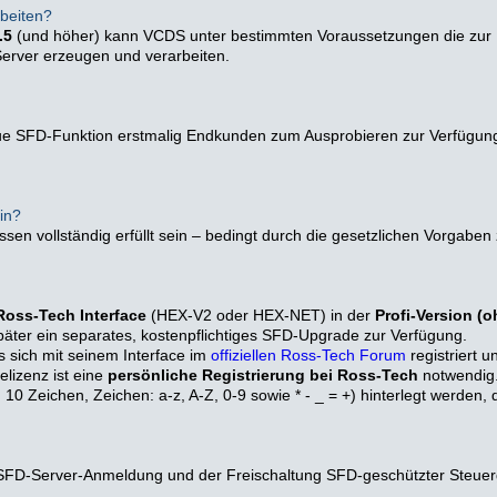
beiten?
.5
(und höher) kann VCDS unter bestimmten Voraussetzungen die zur F
erver erzeugen und verarbeiten.
e SFD-Funktion erstmalig Endkunden zum Ausprobieren zur Verfügung geste
in?
ssen vollständig erfüllt sein – bedingt durch die gesetzlichen Vorgabe
 Ross-Tech Interface
(HEX-V2 oder HEX-NET) in der
Profi-Version (o
äter ein separates, kostenpflichtiges SFD-Upgrade zur Verfügung.
s sich mit seinem Interface im
offiziellen Ross-Tech Forum
registriert u
lizenz ist eine
persönliche Registrierung bei Ross-Tech
notwendig
 10 Zeichen, Zeichen: a-z, A-Z, 0-9 sowie * - _ = +) hinterlegt werden
 SFD-Server-Anmeldung und der Freischaltung SFD-geschützter Steuer