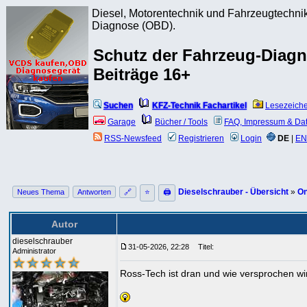
Diesel, Motorentechnik und Fahrzeugtechnik
Diagnose (OBD).
Schutz der Fahrzeug-Diagn
Beiträge 16+
Suchen
KFZ-Technik Fachartikel
Lesezeich
Garage
Bücher / Tools
FAQ, Impressum & Da
RSS-Newsfeed
Registrieren
Login
DE
|
EN
Dieselschrauber - Übersicht
»
On
Neues Thema
Antworten
🔗
⭐
🖨
Autor
dieselschrauber
31-05-2026, 22:28
Titel:
Administrator
Ross-Tech ist dran und wie versprochen wird