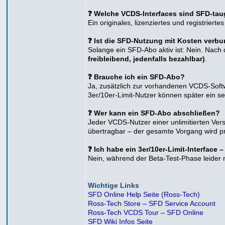
❓ Welche VCDS-Interfaces sind SFD-tau
Ein originales, lizenziertes und registrier
❓ Ist die SFD-Nutzung mit Kosten verb
Solange ein SFD-Abo aktiv ist: Nein. Nac
freibleibend, jedenfalls bezahlbar)
.
❓ Brauche ich ein SFD-Abo?
Ja, zusätzlich zur vorhandenen VCDS-Softw
3er/10er-Limit-Nutzer können später ein s
❓ Wer kann ein SFD-Abo abschließen?
Jeder VCDS-Nutzer einer unlimitierten Vers
übertragbar – der gesamte Vorgang wird pro
❓ Ich habe ein 3er/10er-Limit-Interface
Nein, während der Beta-Test-Phase leider n
Wichtige Links
SFD Online Help Seite (Ross-Tech)
Ross-Tech Store – SFD Service Account
Ross-Tech VCDS Tour – SFD Online
SFD Wiki Infos Seite