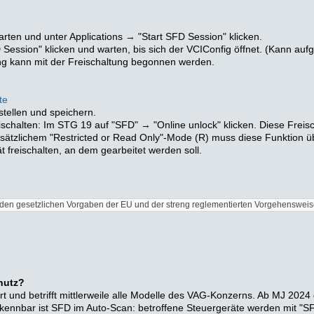
arten und unter Applications → "Start SFD Session" klicken.
 Session" klicken und warten, bis sich der VCIConfig öffnet. (Kann a
ng kann mit der Freischaltung begonnen werden.
te
tellen und speichern.
chalten: Im STG 19 auf "SFD" → "Online unlock" klicken. Diese Freisch
sätzlichem "Restricted or Read Only"-Mode (R) muss diese Funktion 
 freischalten, an dem gearbeitet werden soll.
 an den gesetzlichen Vorgaben der EU und der streng reglementierten Vorgehensweis
hutz?
 und betrifft mittlerweile alle Modelle des VAG-Konzerns. Ab MJ 2024 
 Erkennbar ist SFD im Auto-Scan: betroffene Steuergeräte werden mit