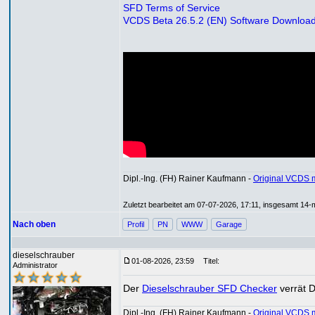
SFD Terms of Service
VCDS Beta 26.5.2 (EN) Software Downloa
Dipl.-Ing. (FH) Rainer Kaufmann -
Original VCDS 
Zuletzt bearbeitet am 07-07-2026, 17:11, insgesamt 14-m
Nach oben
Profil
PN
WWW
Garage
dieselschrauber
01-08-2026, 23:59
Titel:
Administrator
Der
Dieselschrauber SFD Checker
verrät D
Dipl.-Ing. (FH) Rainer Kaufmann -
Original VCDS 