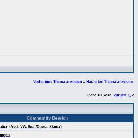
Vorheriges Thema anzeigen
::
Nächstes Thema anzeigen
Gehe zu Seite:
Zurück
1
,
2
Community Bereich
tion (Audi, VW, Seat/Cupra, Skoda)
tungen