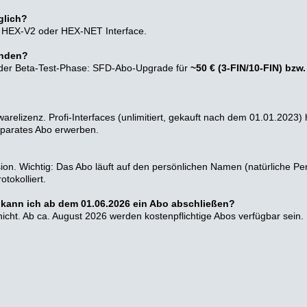
glich?
tes HEX-V2 oder HEX-NET Interface.
unden?
h der Beta-Test-Phase: SFD-Abo-Upgrade für
~50 € (3-FIN/10-FIN) bzw.
arelizenz. Profi-Interfaces (unlimitiert, gekauft nach dem 01.01.2023
eparates Abo erwerben.
ion. Wichtig: Das Abo läuft auf den persönlichen Namen (natürliche Per
tokolliert.
 – kann ich ab dem 01.06.2026 ein Abo abschließen?
icht. Ab ca. August 2026 werden kostenpflichtige Abos verfügbar sein.