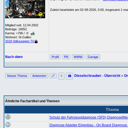
Zuletzt bearbeitet am 02-08-2026, 0:00, insgesamt 1-mal
Mitglied seit: 12.04.2002
Beiträge: 18052
Karma: +796 / -0
Wohnort: St.Gallen
2018 Volkswagen T6
Nach oben
Profil
PN
WWW
Garage
Dieselschrauber - Übersicht
»
On
Neues Thema
Antworten
🔗
⭐
🖨
Ähnliche Fachartikel und Themen
Thema
Schutz der Fahrzeugdiagnose (SFD),Diagnosefilter
Diagnose Adapter Eigenbau - On Board Diagnose -