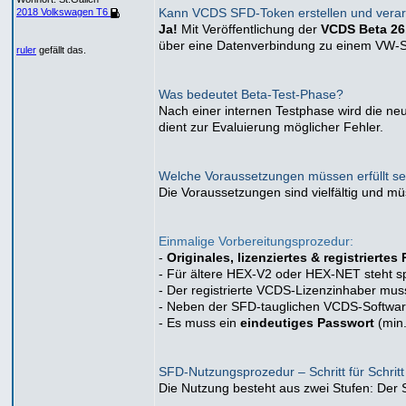
Kann VCDS SFD-Token erstellen und verar
2018 Volkswagen T6
Ja!
Mit Veröffentlichung der
VCDS Beta 26
über eine Datenverbindung zu einem VW-S
ruler
gefällt das.
Was bedeutet Beta-Test-Phase?
Nach einer internen Testphase wird die neu
dient zur Evaluierung möglicher Fehler.
Welche Voraussetzungen müssen erfüllt se
Die Voraussetzungen sind vielfältig und mü
Einmalige Vorbereitungsprozedur:
-
Originales, lizenziertes & registriertes
- Für ältere HEX-V2 oder HEX-NET steht sp
- Der registrierte VCDS-Lizenzinhaber mus
- Neben der SFD-tauglichen VCDS-Software
- Es muss ein
eindeutiges Passwort
(min.
SFD-Nutzungsprozedur – Schritt für Schritt
Die Nutzung besteht aus zwei Stufen: Der