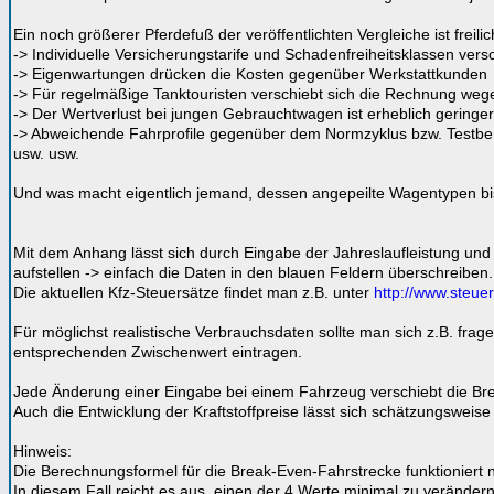
Ein noch größerer Pferdefuß der veröffentlichten Vergleiche ist freil
-> Individuelle Versicherungstarife und Schadenfreiheitsklassen vers
-> Eigenwartungen drücken die Kosten gegenüber Werkstattkunden
-> Für regelmäßige Tanktouristen verschiebt sich die Rechnung wegen
-> Der Wertverlust bei jungen Gebrauchtwagen ist erheblich geringe
-> Abweichende Fahrprofile gegenüber dem Normzyklus bzw. Testberi
usw. usw.
Und was macht eigentlich jemand, dessen angepeilte Wagentypen bi
Mit dem Anhang lässt sich durch Eingabe der Jahreslaufleistung und b
aufstellen -> einfach die Daten in den blauen Feldern überschreiben.
Die aktuellen Kfz-Steuersätze findet man z.B. unter
http://www.steue
Für möglichst realistische Verbrauchsdaten sollte man sich z.B. fr
entsprechenden Zwischenwert eintragen.
Jede Änderung einer Eingabe bei einem Fahrzeug verschiebt die Bre
Auch die Entwicklung der Kraftstoffpreise lässt sich schätzungswe
Hinweis:
Die Berechnungsformel für die Break-Even-Fahrstrecke funktioniert n
In diesem Fall reicht es aus, einen der 4 Werte minimal zu veränder