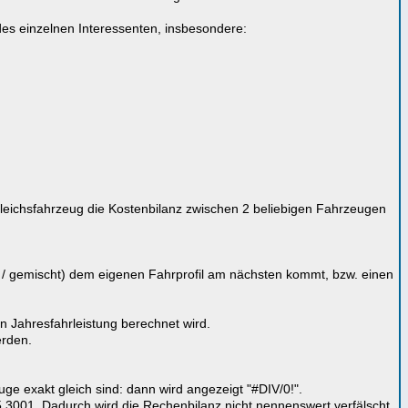
e des einzelnen Interessenten, insbesondere:
ergleichsfahrzeug die Kostenbilanz zwischen 2 beliebigen Fahrzeugen
nd / gemischt) dem eigenen Fahrprofil am nächsten kommt, bzw. einen
 Jahresfahrleistung berechnet wird.
erden.
ge exakt gleich sind: dann wird angezeigt "#DIV/0!".
 5,3001. Dadurch wird die Rechenbilanz nicht nennenswert verfälscht.