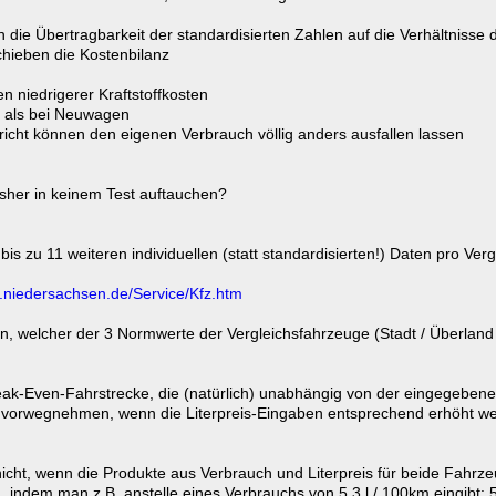
ich die Übertragbarkeit der standardisierten Zahlen auf die Verhältniss
chieben die Kostenbilanz
 niedrigerer Kraftstoffkosten
r als bei Neuwagen
cht können den eigenen Verbrauch völlig anders ausfallen lassen
sher in keinem Test auftauchen?
is zu 11 weiteren individuellen (statt standardisierten!) Daten pro V
r.niedersachsen.de/Service/Kfz.htm
agen, welcher der 3 Normwerte der Vergleichsfahrzeuge (Stadt / Überla
ak-Even-Fahrstrecke, die (natürlich) unabhängig von der eingegebenen
ise vorwegnehmen, wenn die Literpreis-Eingaben entsprechend erhöht w
icht, wenn die Produkte aus Verbrauch und Literpreis für beide Fahrzeu
n, indem man z.B. anstelle eines Verbrauchs von 5,3 l / 100km eingibt: