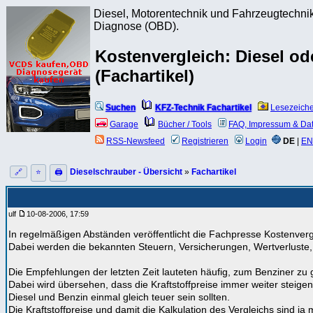
Diesel, Motorentechnik und Fahrzeugtechnik
Diagnose (OBD).
Kostenvergleich: Diesel od
(Fachartikel)
Suchen
KFZ-Technik Fachartikel
Lesezeich
Garage
Bücher / Tools
FAQ, Impressum & Da
RSS-Newsfeed
Registrieren
Login
DE
|
EN
Dieselschrauber - Übersicht
»
Fachartikel
🔗
⭐
🖨
ulf
10-08-2006, 17:59
In regelmäßigen Abständen veröffentlicht die Fachpresse Kostenve
Dabei werden die bekannten Steuern, Versicherungen, Wertverluste
Die Empfehlungen der letzten Zeit lauteten häufig, zum Benziner zu g
Dabei wird übersehen, dass die Kraftstoffpreise immer weiter steigen
Diesel und Benzin einmal gleich teuer sein sollten.
Die Kraftstoffpreise und damit die Kalkulation des Vergleichs sind ja