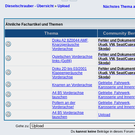
Dieselschrauber - Übersicht
»
Upload
Nächstes Thema a
Ähnliche Fachartikel und Themen
Thema
Community Ber
Doku A2 8Z0044 AMF,
Fehler und Dokument
Knarzgeräusche
(Audi, VW, Seat/Cupra
Vorderachse
Skoda)
Fehler und Dokument
Quietschen Vorderachse
(Audi, VW, Seat/Cupra
links (Golf4)
Skoda)
Doku 2D bis 03/2001
Fehler und Dokument
Klappergeräusche
(Audi, VW, Seat/Cupra
Vorderachse
Skoda)
Getriebe, Fahrwerk,
Knarren an Vorderachse
Karosserie und Innen
A4 B5 Vorderachse
Getriebe, Fahrwerk,
tauschen
Karosserie und Innen
Poltern an der
Getriebe, Fahrwerk,
Vorderachse!
Karosserie und Innen
A4 B5 Vorderachse
Upload
tauschen
Gehe zu:
Du
kannst keine
Beiträge in dieses Forum 