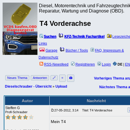
Diesel, Motorentechnik und Fahrzeugtechnik
Reparatur, Wartung und Diagnose (OBD).
T4 Vorderachse
Suchen
KFZ-Technik Fachartikel
Lesezeich
Links
Garage
Bücher / Tools
FAQ, Impressum &
Datenschutz
RSS-Newsfeed
Registrieren
Login
DE
|
EN
Neues Thema
Antworten
🔗
⭐
🖨
Vorheriges Thema an
Dieselschrauber - Übersicht
»
Upload
Nächstes Thema a
Autor
Nachricht
Steffen G
27-05-2012, 3:14
Titel: T4 Vorderachse
Profi-Schrauber
Mein T4