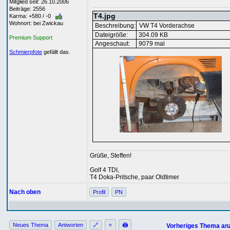
Mitglied seit: 26.10.2006
Beiträge: 2556
T4.jpg
Karma: +580 / -0
Wohnort: bei Zwickau
Beschreibung:
VW T4 Vorderachse
Dateigröße:
304.09 KB
Premium Support
Angeschaut:
9079 mal
Schmierpfote
gefällt das.
Grüße, Steffen!
Golf 4 TDI,
T4 Doka-Pritsche, paar Oldtimer
Nach oben
Profil
PN
Neues Thema
Antworten
🔗
⭐
🖨
Vorheriges Thema an