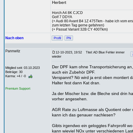
Herbert
Horch A4 8K CJCD
Golf 7 DDYA
(+ Audi 80 Avant B4 1Z 475Tkm - habe ich vom ers
zum letzten Tag gerne gefahren)
(+ Passat Variant 32B CY 400Tkm)
Nach oben
Profil
PN
Pannwitz
12-10-2023, 19:52
Titel: AD Blue Fehler immer
wieder
Der DPF kam ohne Transportsicherung an, i
Mitglied seit: 03.10.2023
auch ein Zubehör DPF.
Beiträge: 30
Karma: +4 / -0
Verspannt? Nö wird ja erst oben montiert 
Halter fest dann Kat dran.
Premium Support
Ja der Mischer bzw. die Bleche sind drin h
vorher angesehen.
AGR Rate zu Luftmasse als Quotient oder
kann ich das genauer nachlesen?
Gibts irgendwo ein geloggtes Fahrprofil w
kann wieviel NOx unter verschiedenen Las