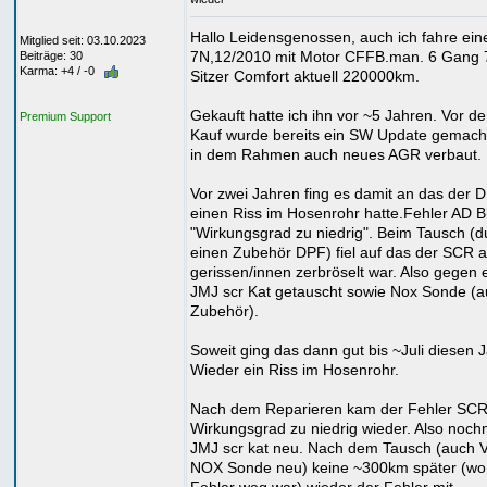
Hallo Leidensgenossen, auch ich fahre ein
Mitglied seit: 03.10.2023
7N,12/2010 mit Motor CFFB.man. 6 Gang 
Beiträge: 30
Karma: +4 / -0
Sitzer Comfort aktuell 220000km.
Gekauft hatte ich ihn vor ~5 Jahren. Vor d
Premium Support
Kauf wurde bereits ein SW Update gemach
in dem Rahmen auch neues AGR verbaut.
Vor zwei Jahren fing es damit an das der 
einen Riss im Hosenrohr hatte.Fehler AD B
"Wirkungsgrad zu niedrig". Beim Tausch (d
einen Zubehör DPF) fiel auf das der SCR 
gerissen/innen zerbröselt war. Also gegen 
JMJ scr Kat getauscht sowie Nox Sonde (
Zubehör).
Soweit ging das dann gut bis ~Juli diesen 
Wieder ein Riss im Hosenrohr.
Nach dem Reparieren kam der Fehler SC
Wirkungsgrad zu niedrig wieder. Also noch
JMJ scr kat neu. Nach dem Tausch (auch
NOX Sonde neu) keine ~300km später (wo