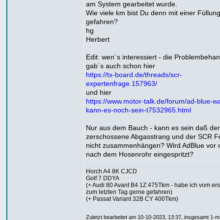
am System gearbeitet wurde.
Wie viele km bist Du denn mit einer Füllun
gefahren?
hg
Herbert
Edit: wen´s interessiert - die Problembeha
gab´s auch schon hier
https://tx-board.de/threads/scr-
expertenfrage.157963/
und hier
https://www.motor-talk.de/forum/ad-blue-w
kann-es-noch-sein-t7532965.html
Nur aus dem Bauch - kann es sein daß der
zerschossene Abgasstrang und der SCR F
nicht zusammenhängen? Wird AdBlue vor 
nach dem Hosenrohr eingespritzt?
Horch A4 8K CJCD
Golf 7 DDYA
(+ Audi 80 Avant B4 1Z 475Tkm - habe ich vom ers
zum letzten Tag gerne gefahren)
(+ Passat Variant 32B CY 400Tkm)
Zuletzt bearbeitet am 10-10-2023, 13:37, insgesamt 1-m