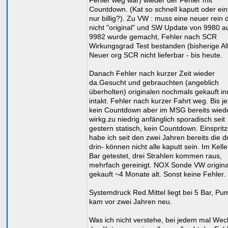
Fehler weg war) wieder der Fehler mit
Countdown. (Kat so schnell kaputt oder ein
nur billig?). Zu VW : muss eine neuer rein 
nicht "original" und SW Update von 9980 a
9982 wurde gemacht, Fehler nach SCR
Wirkungsgrad Test bestanden (bisherige Altt
Neuer org SCR nicht lieferbar - bis heute.
Danach Fehler nach kurzer Zeit wieder
da.Gesucht und gebrauchten (angeblich
überholten) originalen nochmals gekauft in
intakt. Fehler nach kurzer Fahrt weg. Bis je
kein Countdown aber im MSG bereits wied
wirkg.zu niedrig anfänglich sporadisch seit
gestern statisch, kein Countdown. Einspritz
habe ich seit den zwei Jahren bereits die dr
drin- können nicht alle kaputt sein. Im Kelle
Bar getestet, drei Strahlen kommen raus,
mehrfach gereinigt. NOX Sonde VW origina
gekauft ~4 Monate alt. Sonst keine Fehler.
Systemdruck Red.Mittel liegt bei 5 Bar, P
kam vor zwei Jahren neu.
Was ich nicht verstehe, bei jedem mal Wec