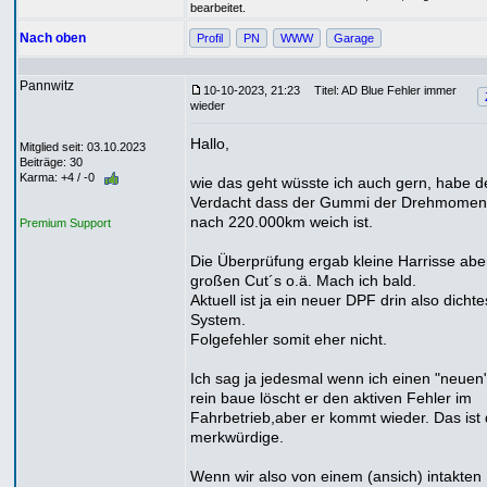
bearbeitet.
Nach oben
Profil
PN
WWW
Garage
Pannwitz
10-10-2023, 21:23
Titel: AD Blue Fehler immer
wieder
Hallo,
Mitglied seit: 03.10.2023
Beiträge: 30
Karma: +4 / -0
wie das geht wüsste ich auch gern, habe d
Verdacht dass der Gummi der Drehmoment
nach 220.000km weich ist.
Premium Support
Die Überprüfung ergab kleine Harrisse abe
großen Cut´s o.ä. Mach ich bald.
Aktuell ist ja ein neuer DPF drin also dichte
System.
Folgefehler somit eher nicht.
Ich sag ja jedesmal wenn ich einen "neuen
rein baue löscht er den aktiven Fehler im
Fahrbetrieb,aber er kommt wieder. Das ist
merkwürdige.
Wenn wir also von einem (ansich) intakten