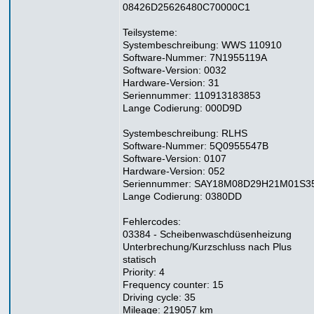
08426D25626480C70000C1
Teilsysteme:
Systembeschreibung: WWS 110910
Software-Nummer: 7N1955119A
Software-Version: 0032
Hardware-Version: 31
Seriennummer: 110913183853
Lange Codierung: 000D9D
Systembeschreibung: RLHS
Software-Nummer: 5Q0955547B
Software-Version: 0107
Hardware-Version: 052
Seriennummer: SAY18M08D29H21M01S3
Lange Codierung: 0380DD
Fehlercodes:
03384 - Scheibenwaschdüsenheizung
Unterbrechung/Kurzschluss nach Plus
statisch
Priority: 4
Frequency counter: 15
Driving cycle: 35
Mileage: 219057 km