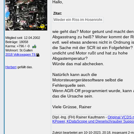
Hallo,
Zitat:
Wieder ein Riss im Hosenrohr.
wie geht das? Motor getunt und macht den
Abgasstrang zu heiß? Woher kommt der Ri
Mitglied seit: 12.04.2002
evtl. weil etwas anderes nicht in Ordnung i
Beiträge: 18058
Karma: +796 / -0
die Sache mit der SCR ist ein Folgefehler?
Wohnort: St.Gallen
undicht und Motor rußt und hat zu hohe
2018 Volkswagen T6
Abgastemperatur?
Würde das mal abchecken.
Herbert
gefällt das.
Natürlich kann auch die
Motorsteuergerätesoftware selbst die
Fehlerquelle sein.
Wenn AGR-Off programmiert wurde, kann 
das die Ursache sein.
Viele Grüsse, Rainer
Dipl.-Ing. (FH) Rainer Kaufmann -
Original VCDS m
KPower, KDataScope und Dieselschrauber Suppo
Zuletzt bearbeitet am 10-10-2023, 20:18, insgesamt 2-m