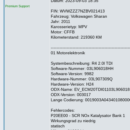
Datum: 2023-09-03 18:35
Premium Support
FIN: WVWZZZ7NZBV021413
Fahrzeug: Volkswagen Sharan
Jahr: 2011
Karosserietyp: MPV
Motor: CFFB
Kilometerstand: 219360 KM
------------------------------------------------------
01 Motorelektronik
Systembeschreibung: R4 2.0l TDI
Software-Nummer: 03L906018HH
Software-Version: 9982
Hardware-Nummer: 03L907309Q
Hardware-Version: H24
ODX-Name: EV_ECM20TDI01103L90601
ODX-Version: 003017
Lange Codierung: 0019003A04340108000
Fehlercodes:
P20EE00 - SCR NOx Katalysator Bank 1
Wirkungsgrad zu niedrig
statisch