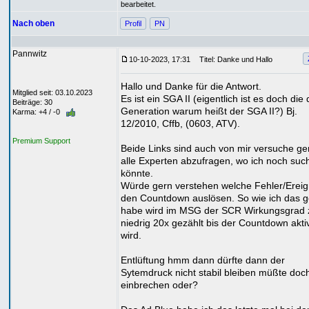
bearbeitet.
Nach oben
Profil
PN
Pannwitz
10-10-2023, 17:31
Titel: Danke und Hallo
Hallo und Danke für die Antwort.
Mitglied seit: 03.10.2023
Es ist ein SGA II (eigentlich ist es doch die d
Beiträge: 30
Generation warum heißt der SGA II?) Bj.
Karma: +4 / -0
12/2010, Cffb, (0603, ATV).
Premium Support
Beide Links sind auch von mir versuche g
alle Experten abzufragen, wo ich noch suc
könnte.
Würde gern verstehen welche Fehler/Ereig
den Countdown auslösen. So wie ich das 
habe wird im MSG der SCR Wirkungsgrad 
niedrig 20x gezählt bis der Countdown aktiv
wird.
Entlüftung hmm dann dürfte dann der
Sytemdruck nicht stabil bleiben müßte doc
einbrechen oder?