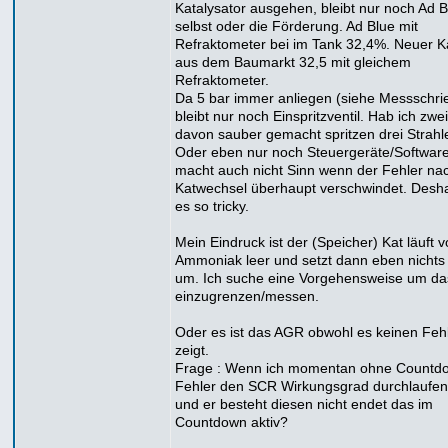
Katalysator ausgehen, bleibt nur noch Ad B
selbst oder die Förderung. Ad Blue mit
Refraktometer bei im Tank 32,4%. Neuer K
aus dem Baumarkt 32,5 mit gleichem
Refraktometer.
Da 5 bar immer anliegen (siehe Messschri
bleibt nur noch Einspritzventil. Hab ich zwei
davon sauber gemacht spritzen drei Strahl
Oder eben nur noch Steuergeräte/Software
macht auch nicht Sinn wenn der Fehler na
Katwechsel überhaupt verschwindet. Deshal
es so tricky.
Mein Eindruck ist der (Speicher) Kat läuft 
Ammoniak leer und setzt dann eben nichts
um. Ich suche eine Vorgehensweise um da
einzugrenzen/messen.
Oder es ist das AGR obwohl es keinen Feh
zeigt.
Frage : Wenn ich momentan ohne Countd
Fehler den SCR Wirkungsgrad durchlaufen
und er besteht diesen nicht endet das im
Countdown aktiv?