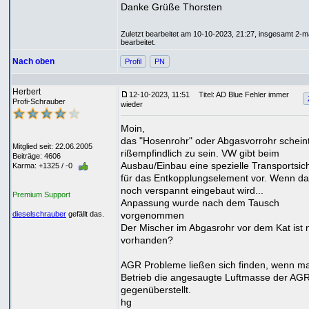
Danke Grüße Thorsten
Zuletzt bearbeitet am 10-10-2023, 21:27, insgesamt 2-m
bearbeitet.
Nach oben
Profil
PN
Herbert
12-10-2023, 11:51
Titel: AD Blue Fehler immer
Profi-Schrauber
wieder
Moin,
das "Hosenrohr" oder Abgasvorrohr schein
Mitglied seit: 22.06.2005
rißempfindlich zu sein. VW gibt beim
Beiträge: 4606
Ausbau/Einbau eine spezielle Transportsi
Karma: +1325 / -0
für das Entkopplungselement vor. Wenn d
noch verspannt eingebaut wird...
Premium Support
Anpassung wurde nach dem Tausch
vorgenommen
dieselschrauber
gefällt das.
Der Mischer im Abgasrohr vor dem Kat ist 
vorhanden?
AGR Probleme ließen sich finden, wenn m
Betrieb die angesaugte Luftmasse der AG
gegenüberstellt.
hg