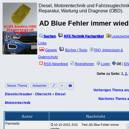
Diesel, Motorentechnik und Fahrzeugtechnik
Reparatur, Wartung und Diagnose (OBD).
AD Blue Fehler immer wied
Suchen
KFZ-Technik Fachartikel
Lesezeich
Links
Garage
Bücher / Tools
FAQ, Impressum &
Datenschutz
RSS-Newsfeed
Registrieren
Login
DE
|
EN
Gehe zu Seite:
1
,
2
,
Neues Thema
Antworten
🔗
⭐
🖨
Vorheriges Thema an
Dieselschrauber - Übersicht
»
Diesel
Nächstes Thema a
Motorentechnik
Autor
Nachricht
Pannwitz
10-10-2023, 8:01
Titel: AD Blue Fehler immer
wieder