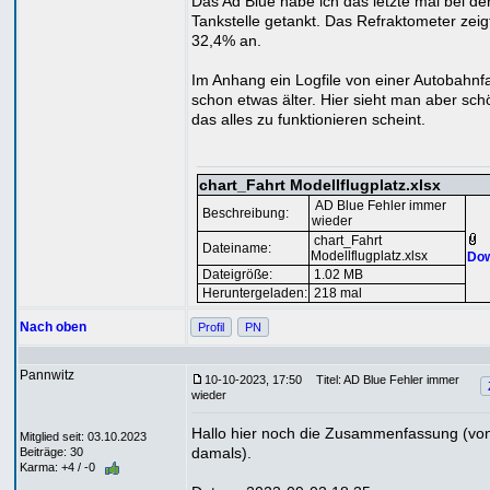
Das Ad Blue habe ich das letzte mal bei de
Tankstelle getankt. Das Refraktometer zeig
32,4% an.
Im Anhang ein Logfile von einer Autobahnfah
schon etwas älter. Hier sieht man aber sch
das alles zu funktionieren scheint.
chart_Fahrt Modellflugplatz.xlsx
AD Blue Fehler immer
Beschreibung:
wieder
chart_Fahrt
Dateiname:
Modellflugplatz.xlsx
Dow
Dateigröße:
1.02 MB
Heruntergeladen:
218 mal
Nach oben
Profil
PN
Pannwitz
10-10-2023, 17:50
Titel: AD Blue Fehler immer
wieder
Hallo hier noch die Zusammenfassung (vo
Mitglied seit: 03.10.2023
damals).
Beiträge: 30
Karma: +4 / -0