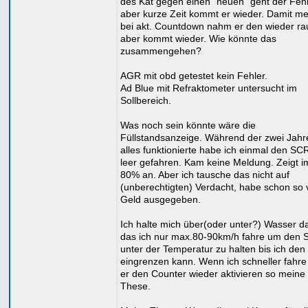
des Kat gegen einen "neuen" geht der Feh
aber kurze Zeit kommt er wieder. Damit me
bei akt. Countdown nahm er den wieder ra
aber kommt wieder. Wie könnte das
zusammengehen?
AGR mit obd getestet kein Fehler.
Ad Blue mit Refraktometer untersucht im
Sollbereich.
Was noch sein könnte wäre die
Füllstandsanzeige. Während der zwei Jahr
alles funktionierte habe ich einmal den SC
leer gefahren. Kam keine Meldung. Zeigt 
80% an. Aber ich tausche das nicht auf
(unberechtigten) Verdacht, habe schon so v
Geld ausgegeben.
Ich halte mich über(oder unter?) Wasser d
das ich nur max.80-90km/h fahre um den
unter der Temperatur zu halten bis ich den
eingrenzen kann. Wenn ich schneller fahre
er den Counter wieder aktivieren so meine
These.