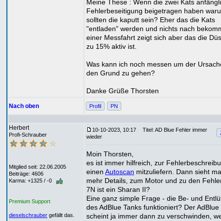
Meine These : Wenn die zwei Kats anfängli
Fehlerbeseitigung beigetragen haben war
sollten die kaputt sein? Eher das die Kats
"entladen" werden und nichts nach bekom
einer Messfahrt zeigt sich aber das die Düs
zu 15% aktiv ist.
Was kann ich noch messen um der Ursach
den Grund zu gehen?
Danke Grüße Thorsten
Nach oben
Profil
PN
Herbert
10-10-2023, 10:17
Titel: AD Blue Fehler immer
Profi-Schrauber
wieder
Moin Thorsten,
es ist immer hilfreich, zur Fehlerbeschreib
Mitglied seit: 22.06.2005
einen
Autoscan
mitzuliefern. Dann sieht m
Beiträge: 4606
mehr Details, zum Motor und zu den Fehle
Karma: +1325 / -0
7N ist ein Sharan II?
Eine ganz simple Frage - die Be- und Entlü
Premium Support
des AdBlue Tanks funktioniert? Der AdBlue
scheint ja immer dann zu verschwinden, w
dieselschrauber
gefällt das.