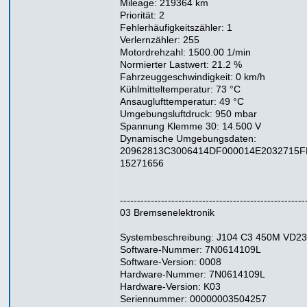
Mileage: 219364 km
Priorität: 2
Fehlerhäufigkeitszähler: 1
Verlernzähler: 255
Motordrehzahl: 1500.00 1/min
Normierter Lastwert: 21.2 %
Fahrzeuggeschwindigkeit: 0 km/h
Kühlmitteltemperatur: 73 °C
Ansauglufttemperatur: 49 °C
Umgebungsluftdruck: 950 mbar
Spannung Klemme 30: 14.500 V
Dynamische Umgebungsdaten:
20962813C3006414DF000014E2032715F
15271656
------------------------------------------------------
03 Bremsenelektronik
Systembeschreibung: J104 C3 450M VD23
Software-Nummer: 7N0614109L
Software-Version: 0008
Hardware-Nummer: 7N0614109L
Hardware-Version: K03
Seriennummer: 00000003504257