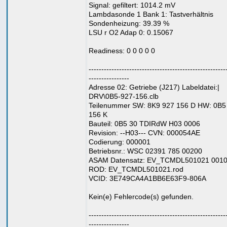
Signal: gefiltert: 1014.2 mV
Lambdasonde 1 Bank 1: Tastverhältnis
Sondenheizung: 39.39 %
LSU r O2 Adap 0: 0.15067
Readiness: 0 0 0 0 0
------------------------------------------------------
----------------
Adresse 02: Getriebe (J217) Labeldatei:|
DRV\0B5-927-156.clb
Teilenummer SW: 8K9 927 156 D HW: 0B5
156 K
Bauteil: 0B5 30 TDIRdW H03 0006
Revision: --H03--- CVN: 000054AE
Codierung: 000001
Betriebsnr.: WSC 02391 785 00200
ASAM Datensatz: EV_TCMDL501021 001
ROD: EV_TCMDL501021.rod
VCID: 3E749CA4A1BB6E63F9-806A
Kein(e) Fehlercode(s) gefunden.
------------------------------------------------------
----------------