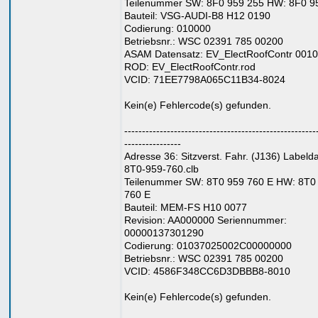
Teilenummer SW: 8F0 959 255 HW: 8F0 9
Bauteil: VSG-AUDI-B8 H12 0190
Codierung: 010000
Betriebsnr.: WSC 02391 785 00200
ASAM Datensatz: EV_ElectRoofContr 001
ROD: EV_ElectRoofContr.rod
VCID: 71EE7798A065C11B34-8024
Kein(e) Fehlercode(s) gefunden.
------------------------------------------------------
----------------
Adresse 36: Sitzverst. Fahr. (J136) Labelda
8T0-959-760.clb
Teilenummer SW: 8T0 959 760 E HW: 8T0
760 E
Bauteil: MEM-FS H10 0077
Revision: AA000000 Seriennummer:
00000137301290
Codierung: 01037025002C00000000
Betriebsnr.: WSC 02391 785 00200
VCID: 4586F348CC6D3DBBB8-8010
Kein(e) Fehlercode(s) gefunden.