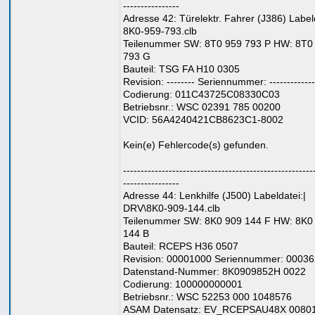
----------------
Adresse 42: Türelektr. Fahrer (J386) Labeld
8K0-959-793.clb
Teilenummer SW: 8T0 959 793 P HW: 8T0
793 G
Bauteil: TSG FA H10 0305
Revision: -------- Seriennummer: -------------
Codierung: 011C43725C08330C03
Betriebsnr.: WSC 02391 785 00200
VCID: 56A4240421CB8623C1-8002
Kein(e) Fehlercode(s) gefunden.
------------------------------------------------------
----------------
Adresse 44: Lenkhilfe (J500) Labeldatei:|
DRV\8K0-909-144.clb
Teilenummer SW: 8K0 909 144 F HW: 8K0
144 B
Bauteil: RCEPS H36 0507
Revision: 00001000 Seriennummer: 0003
Datenstand-Nummer: 8K0909852H 0022
Codierung: 100000000001
Betriebsnr.: WSC 52253 000 1048576
ASAM Datensatz: EV_RCEPSAU48X 0080