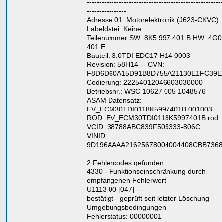
------------------------------------------------------
----------------
Adresse 01: Motorelektronik (J623-CKVC)
Labeldatei: Keine
Teilenummer SW: 8K5 997 401 B HW: 4G0
401 E
Bauteil: 3.0TDI EDC17 H14 0003
Revision: 58H14--- CVN:
F8D6D60A15D91B8D755A21130E1FC39E
Codierung: 22254012046603030000
Betriebsnr.: WSC 10627 005 1048576
ASAM Datensatz:
EV_ECM30TDI0118K5997401B 001003
ROD: EV_ECM30TDI0118K5997401B.rod
VCID: 38788ABC839F505333-806C
VINID:
9D196AAAA21625678004004408CBB736
2 Fehlercodes gefunden:
4330 - Funktionseinschränkung durch
empfangenen Fehlerwert
U1113 00 [047] - -
bestätigt - geprüft seit letzter Löschung
Umgebungsbedingungen:
Fehlerstatus: 00000001