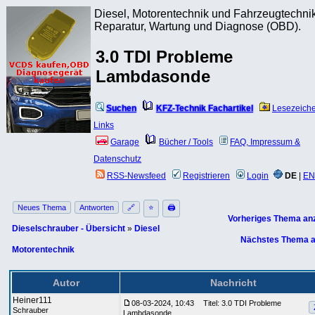
Diesel, Motorentechnik und Fahrzeugtechnik
Reparatur, Wartung und Diagnose (OBD).
3.0 TDI Probleme
Lambdasonde
Suchen
KFZ-Technik Fachartikel
Lesezeich
Links
Garage
Bücher / Tools
FAQ, Impressum &
Datenschutz
RSS-Newsfeed
Registrieren
Login
DE
|
EN
Neues Thema
Antworten
🔗
⭐
🖨
Vorheriges Thema an
Dieselschrauber - Übersicht
»
Diesel
Nächstes Thema a
Motorentechnik
Autor
Nachricht
Heiner111
08-03-2024, 10:43
Titel: 3.0 TDI Probleme
Schrauber
Lambdasonde