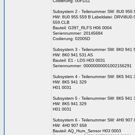
Codierung: 00FD11
Subsystem 2 - Teilenummer SW: 8U0 955 
HW: 8U0 955 559 B Labeldatei: DRV\8U0-
559.CLB
Bauteil: G397_RLFS H06 0004
Seriennummer: 20145684
Codierung: 02005D
Subsystem 3 - Teilenummer SW: 8K0 941 
HW: 8K0 941 531 AS
Bauteil: E1 - LDS H03 0031
Seriennummer: 00000000001002156291
Subsystem 4 - Teilenummer SW: 8K5 941 
HW: 8K5 941 329
H01 0031
Subsystem 5 - Teilenummer SW: 8K5 941 
HW: 8K5 941 329
H01 0031
Subsystem 6 - Teilenummer SW: 4H0 907 
HW: 4H0 907 658
Bauteil: AQ_Hum_Sensor H03 0003