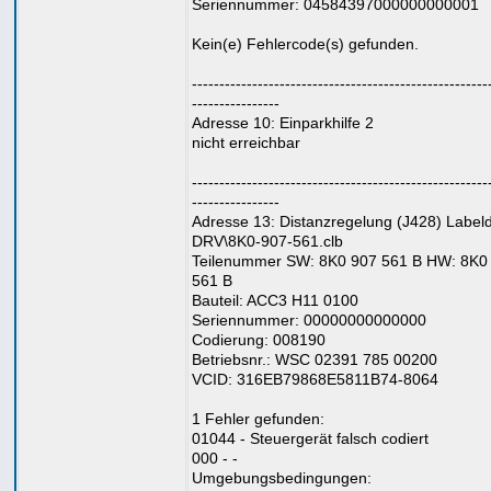
Seriennummer: 04584397000000000001
Kein(e) Fehlercode(s) gefunden.
------------------------------------------------------
----------------
Adresse 10: Einparkhilfe 2
nicht erreichbar
------------------------------------------------------
----------------
Adresse 13: Distanzregelung (J428) Labeld
DRV\8K0-907-561.clb
Teilenummer SW: 8K0 907 561 B HW: 8K0
561 B
Bauteil: ACC3 H11 0100
Seriennummer: 00000000000000
Codierung: 008190
Betriebsnr.: WSC 02391 785 00200
VCID: 316EB79868E5811B74-8064
1 Fehler gefunden:
01044 - Steuergerät falsch codiert
000 - -
Umgebungsbedingungen: