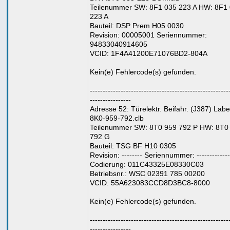
Teilenummer SW: 8F1 035 223 A HW: 8F1
223 A
Bauteil: DSP Prem H05 0030
Revision: 00005001 Seriennummer:
94833040914605
VCID: 1F4A41200E71076BD2-804A
Kein(e) Fehlercode(s) gefunden.
------------------------------------------------------
----------------
Adresse 52: Türelektr. Beifahr. (J387) Label
8K0-959-792.clb
Teilenummer SW: 8T0 959 792 P HW: 8T0
792 G
Bauteil: TSG BF H10 0305
Revision: -------- Seriennummer: -------------
Codierung: 011C43325E08330C03
Betriebsnr.: WSC 02391 785 00200
VCID: 55A623083CCD8D3BC8-8000
Kein(e) Fehlercode(s) gefunden.
------------------------------------------------------
----------------