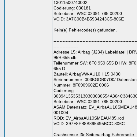
13011500740002
Codierung: 030181
Betriebsnr.: WSC 02391 785 00200
VCID: 3A7C90B4B5934243C5-806E
Kein(e) Fehlercode(s) gefunden.
------------------------------------------------------
----------------
Adresse 15: Airbag (J234) Labeldatei:| DR
959-655.clb
Teilenummer SW: 8F0 959 655 D HW: 8F0
655 D
Bauteil: AirbagVW-AU10 H15 0430
Seriennummer: 003KGDB07D0/ Datenstan
Nummer: 8F0909602E 0006
Codierung:
30394135353130303030554A304C38463
Betriebsnr.: WSC 02391 785 00200
ASAM Datensatz: EV_AirbaAU10SMEAU4
001004
ROD: EV_AirbaAU10SMEAU485.rod
VCID: 397E8FB8B895495BCC-806C
Crashsensor für Seitenairbag Fahrerseite: