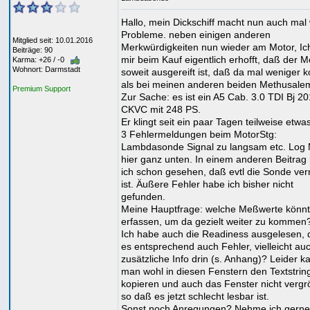
Hallo, mein Dickschiff macht nun auch mal
Probleme. neben einigen anderen
Mitglied seit: 10.01.2016
Merkwürdigkeiten nun wieder am Motor, Ic
Beiträge: 90
mir beim Kauf eigentlich erhofft, daß der M
Karma: +26 / -0
Wohnort: Darmstadt
soweit ausgereift ist, daß da mal weniger
als bei meinen anderen beiden Methusale
Premium Support
Zur Sache: es ist ein A5 Cab. 3.0 TDI Bj 20
CKVC mit 248 PS.
Er klingt seit ein paar Tagen teilweise etwa
3 Fehlermeldungen beim MotorStg:
Lambdasonde Signal zu langsam etc. Log 
hier ganz unten. In einem anderen Beitrag
ich schon gesehen, daß evtl die Sonde ver
ist. Äußere Fehler habe ich bisher nicht
gefunden.
Meine Hauptfrage: welche Meßwerte könnt
erfassen, um da gezielt weiter zu kommen
Ich habe auch die Readiness ausgelesen, d
es entsprechend auch Fehler, vielleicht au
zusätzliche Info drin (s. Anhang)? Leider k
man wohl in diesen Fenstern den Textstring
kopieren und auch das Fenster nicht vergr
so daß es jetzt schlecht lesbar ist.
Sonst noch Anregungen? Nehme ich gerne.