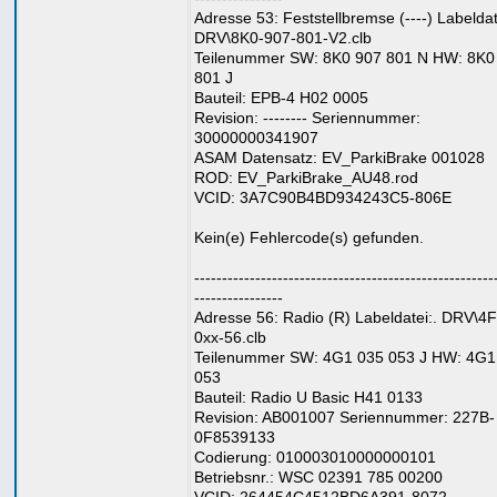
Adresse 53: Feststellbremse (----) Labeldat
DRV\8K0-907-801-V2.clb
Teilenummer SW: 8K0 907 801 N HW: 8K0
801 J
Bauteil: EPB-4 H02 0005
Revision: -------- Seriennummer:
30000000341907
ASAM Datensatz: EV_ParkiBrake 001028
ROD: EV_ParkiBrake_AU48.rod
VCID: 3A7C90B4BD934243C5-806E
Kein(e) Fehlercode(s) gefunden.
------------------------------------------------------
----------------
Adresse 56: Radio (R) Labeldatei:. DRV\4
0xx-56.clb
Teilenummer SW: 4G1 035 053 J HW: 4G1
053
Bauteil: Radio U Basic H41 0133
Revision: AB001007 Seriennummer: 227B-
0F8539133
Codierung: 010003010000000101
Betriebsnr.: WSC 02391 785 00200