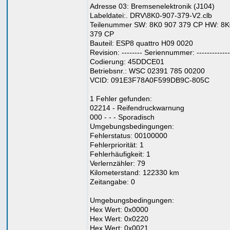
Adresse 03: Bremsenelektronik (J104)
Labeldatei:. DRV\8K0-907-379-V2.clb
Teilenummer SW: 8K0 907 379 CP HW: 8K
379 CP
Bauteil: ESP8 quattro H09 0020
Revision: -------- Seriennummer: -------------
Codierung: 45DDCE01
Betriebsnr.: WSC 02391 785 00200
VCID: 091E3F78A0F599DB9C-805C
1 Fehler gefunden:
02214 - Reifendruckwarnung
000 - - - Sporadisch
Umgebungsbedingungen:
Fehlerstatus: 00100000
Fehlerpriorität: 1
Fehlerhäufigkeit: 1
Verlernzähler: 79
Kilometerstand: 122330 km
Zeitangabe: 0
Umgebungsbedingungen:
Hex Wert: 0x0000
Hex Wert: 0x0220
Hex Wert: 0x0021