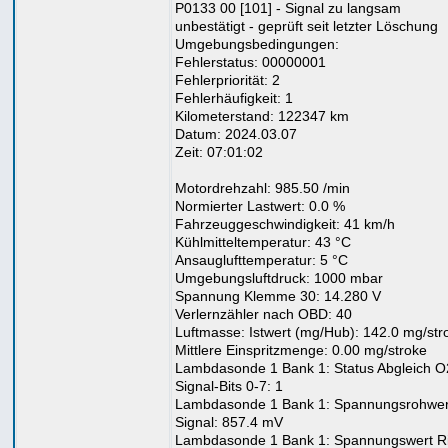
P0133 00 [101] - Signal zu langsam
unbestätigt - geprüft seit letzter Löschung
Umgebungsbedingungen:
Fehlerstatus: 00000001
Fehlerpriorität: 2
Fehlerhäufigkeit: 1
Kilometerstand: 122347 km
Datum: 2024.03.07
Zeit: 07:01:02
Motordrehzahl: 985.50 /min
Normierter Lastwert: 0.0 %
Fahrzeuggeschwindigkeit: 41 km/h
Kühlmitteltemperatur: 43 °C
Ansauglufttemperatur: 5 °C
Umgebungsluftdruck: 1000 mbar
Spannung Klemme 30: 14.280 V
Verlernzähler nach OBD: 40
Luftmasse: Istwert (mg/Hub): 142.0 mg/str
Mittlere Einspritzmenge: 0.00 mg/stroke
Lambdasonde 1 Bank 1: Status Abgleich O
Signal-Bits 0-7: 1
Lambdasonde 1 Bank 1: Spannungsrohwer
Signal: 857.4 mV
Lambdasonde 1 Bank 1: Spannungswert Ri