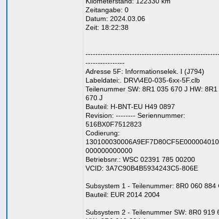
Kilometerstand: 122330 km
Zeitangabe: 0
Datum: 2024.03.06
Zeit: 18:22:38
------------------------------------------------------
----------------
Adresse 5F: Informationselek. I (J794)
Labeldatei:. DRV\4E0-035-6xx-5F.clb
Teilenummer SW: 8R1 035 670 J HW: 8R1
670 J
Bauteil: H-BNT-EU H49 0897
Revision: -------- Seriennummer:
516BX0F7512823
Codierung:
130100030006A9EF7D80CF5E000004010
000000000000
Betriebsnr.: WSC 02391 785 00200
VCID: 3A7C90B4B5934243C5-806E
Subsystem 1 - Teilenummer: 8R0 060 884
Bauteil: EUR 2014 2004
Subsystem 2 - Teilenummer SW: 8R0 919 