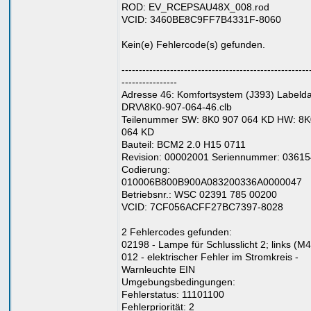
ROD: EV_RCEPSAU48X_008.rod
VCID: 3460BE8C9FF7B4331F-8060
Kein(e) Fehlercode(s) gefunden.
------------------------------------------------------
----------------
Adresse 46: Komfortsystem (J393) Labeldat
DRV\8K0-907-064-46.clb
Teilenummer SW: 8K0 907 064 KD HW: 8K
064 KD
Bauteil: BCM2 2.0 H15 0711
Revision: 00002001 Seriennummer: 0361
Codierung:
010006B800B900A083200336A0000047
Betriebsnr.: WSC 02391 785 00200
VCID: 7CF056ACFF27BC7397-8028
2 Fehlercodes gefunden:
02198 - Lampe für Schlusslicht 2; links (M
012 - elektrischer Fehler im Stromkreis -
Warnleuchte EIN
Umgebungsbedingungen:
Fehlerstatus: 11101100
Fehlerpriorität: 2