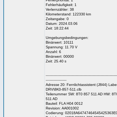
Fehlerpriorität: 2
Fehlerhäufigkeit: 1
Verlernzähler: 38
Kilometerstand: 122330 km
Zeitangabe: 0
Datum: 2024.03.06
Zeit: 18:22:44
Umgebungsbedingungen:
Binärwert: 10111
Spannung: 11.70 V
Anzahl: 6
Binärwert: 00000
Zeit: 25.40 s
------------------------------------------------------
----------------
Adresse 20: Fernlichtassistent (J844) Label
DRV\8K0-857-511.clb
Teilenummer SW: 8T0 857 511 AD HW: 8T
511 AD
Bauteil: FLA H04 0012
Revision: AA001002
Codierung: 02018A64747464545425363E