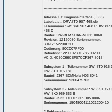
------------------------------------------------------
----------------
Adresse 19: Diagnoseinterface (J533)
Labeldatei:. DRV\8T0-907-468.clb
Teilenummer SW: 8R0 907 468 P HW: 8R0
468 D
Bauteil: GW-BEM 5CAN-M H11 0060
Revision: 1Z120030 Seriennummer:
3041Z152230E2D
Codierung: 80CD07FF00
Betriebsnr.: WSC 02391 785 00200
VCID: 4C90C66CEF07CCF367-8018
Subsystem 1 - Teilenummer SW: 8T0 915 
HW: 8T0 915 181
Bauteil: J367-BDMHella H03 8041
Seriennummer: 9300475703
Subsystem 2 - Teilenummer SW: 8K0 959 
HW: 8K0 959 663 B
Bauteil: J532_DCDCStab H05 0006
Seriennummer: 15048004111021200410
2 Fehlercodes gefunden: