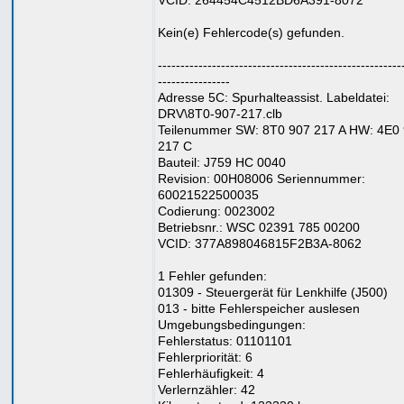
VCID: 264454C4512BD6A391-8072
Kein(e) Fehlercode(s) gefunden.
------------------------------------------------------
----------------
Adresse 5C: Spurhalteassist. Labeldatei:
DRV\8T0-907-217.clb
Teilenummer SW: 8T0 907 217 A HW: 4E0
217 C
Bauteil: J759 HC 0040
Revision: 00H08006 Seriennummer:
60021522500035
Codierung: 0023002
Betriebsnr.: WSC 02391 785 00200
VCID: 377A898046815F2B3A-8062
1 Fehler gefunden:
01309 - Steuergerät für Lenkhilfe (J500)
013 - bitte Fehlerspeicher auslesen
Umgebungsbedingungen:
Fehlerstatus: 01101101
Fehlerpriorität: 6
Fehlerhäufigkeit: 4
Verlernzähler: 42