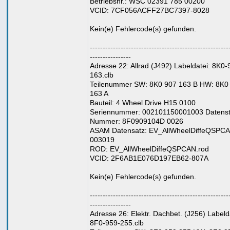
Betriebsnr.: WSC 02391 785 00200
VCID: 7CF056ACFF27BC7397-8028
Kein(e) Fehlercode(s) gefunden.
------------------------------------------------------
----------------
Adresse 22: Allrad (J492) Labeldatei: 8K0-
163.clb
Teilenummer SW: 8K0 907 163 B HW: 8K0
163 A
Bauteil: 4 Wheel Drive H15 0100
Seriennummer: 002101150001003 Datens
Nummer: 8F0909104D 0026
ASAM Datensatz: EV_AllWheelDiffeQSPC
003019
ROD: EV_AllWheelDiffeQSPCAN.rod
VCID: 2F6AB1E076D197EB62-807A
Kein(e) Fehlercode(s) gefunden.
------------------------------------------------------
----------------
Adresse 26: Elektr. Dachbet. (J256) Labelda
8F0-959-255.clb