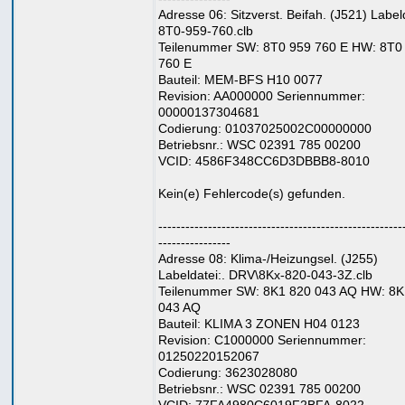
Adresse 06: Sitzverst. Beifah. (J521) Labeld
8T0-959-760.clb
Teilenummer SW: 8T0 959 760 E HW: 8T0
760 E
Bauteil: MEM-BFS H10 0077
Revision: AA000000 Seriennummer:
00000137304681
Codierung: 01037025002C00000000
Betriebsnr.: WSC 02391 785 00200
VCID: 4586F348CC6D3DBBB8-8010
Kein(e) Fehlercode(s) gefunden.
------------------------------------------------------
----------------
Adresse 08: Klima-/Heizungsel. (J255)
Labeldatei:. DRV\8Kx-820-043-3Z.clb
Teilenummer SW: 8K1 820 043 AQ HW: 8K
043 AQ
Bauteil: KLIMA 3 ZONEN H04 0123
Revision: C1000000 Seriennummer:
01250220152067
Codierung: 3623028080
Betriebsnr.: WSC 02391 785 00200