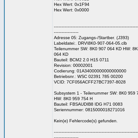
Hex Wert: 0x1F94
Hex Wert: 0x0000
------------------------------------------------------
----------------
Adresse 05: Zugangs-/Startber. (J393)
Labeldatei:. DRV\8K0-907-064-05.clb
Teilenummer SW: 8K0 907 064 KD HW: 8K
064 KD
Bauteil: BCM2 2.0 H15 0711
Revision: 00002001
Codierung: 01A34000000000000000
Betriebsnr.: WSC 02391 785 00200
VCID: 7CF056ACFF27BC7397-8028
Subsystem 1 - Teilenummer SW: 8K0 959 
HW: 8K0 959 754 H
Bauteil: FBSAUDIB8 IDG H71 0083
Seriennummer: 0815000018271016
Kein(e) Fehlercode(s) gefunden.
------------------------------------------------------
----------------