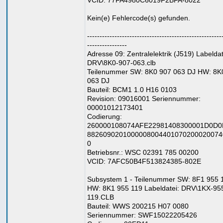
VCID: 77FA4980C6019F2BFA-8022
Kein(e) Fehlercode(s) gefunden.
------------------------------------------------------
----------------
Adresse 09: Zentralelektrik (J519) Labeldat
DRV\8K0-907-063.clb
Teilenummer SW: 8K0 907 063 DJ HW: 8K
063 DJ
Bauteil: BCM1 1.0 H16 0103
Revision: 09016001 Seriennummer:
00001012173401
Codierung:
260000108074AFE22981408300001D0D
8826090201000008004401070200020074
0
Betriebsnr.: WSC 02391 785 00200
VCID: 7AFC50B4F513824385-802E
Subsystem 1 - Teilenummer SW: 8F1 955 
HW: 8K1 955 119 Labeldatei: DRV\1KX-95
119.CLB
Bauteil: WWS 200215 H07 0080
Seriennummer: SWF15022205426