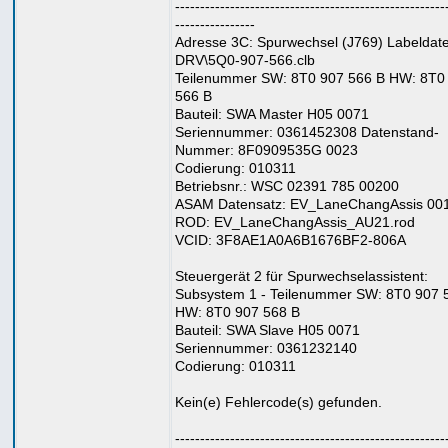
------------------------------------------------------
----------------
Adresse 3C: Spurwechsel (J769) Labeldatei
DRV\5Q0-907-566.clb
Teilenummer SW: 8T0 907 566 B HW: 8T0
566 B
Bauteil: SWA Master H05 0071
Seriennummer: 0361452308 Datenstand-
Nummer: 8F0909535G 0023
Codierung: 010311
Betriebsnr.: WSC 02391 785 00200
ASAM Datensatz: EV_LaneChangAssis 00
ROD: EV_LaneChangAssis_AU21.rod
VCID: 3F8AE1A0A6B1676BF2-806A
Steuergerät 2 für Spurwechselassistent:
Subsystem 1 - Teilenummer SW: 8T0 907 
HW: 8T0 907 568 B
Bauteil: SWA Slave H05 0071
Seriennummer: 0361232140
Codierung: 010311
Kein(e) Fehlercode(s) gefunden.
------------------------------------------------------