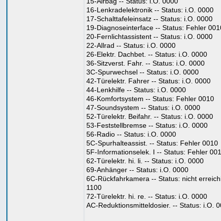
15-Airbag -- Status: i.O. 0000
16-Lenkradelektronik -- Status: i.O. 0000
17-Schalttafeleinsatz -- Status: i.O. 0000
19-Diagnoseinterface -- Status: Fehler 001
20-Fernlichtassistent -- Status: i.O. 0000
22-Allrad -- Status: i.O. 0000
26-Elektr. Dachbet. -- Status: i.O. 0000
36-Sitzverst. Fahr. -- Status: i.O. 0000
3C-Spurwechsel -- Status: i.O. 0000
42-Türelektr. Fahrer -- Status: i.O. 0000
44-Lenkhilfe -- Status: i.O. 0000
46-Komfortsystem -- Status: Fehler 0010
47-Soundsystem -- Status: i.O. 0000
52-Türelektr. Beifahr. -- Status: i.O. 0000
53-Feststellbremse -- Status: i.O. 0000
56-Radio -- Status: i.O. 0000
5C-Spurhalteassist. -- Status: Fehler 0010
5F-Informationselek. I -- Status: Fehler 00
62-Türelektr. hi. li. -- Status: i.O. 0000
69-Anhänger -- Status: i.O. 0000
6C-Rückfahrkamera -- Status: nicht erreic
1100
72-Türelektr. hi. re. -- Status: i.O. 0000
AC-Reduktionsmitteldosier. -- Status: i.O. 