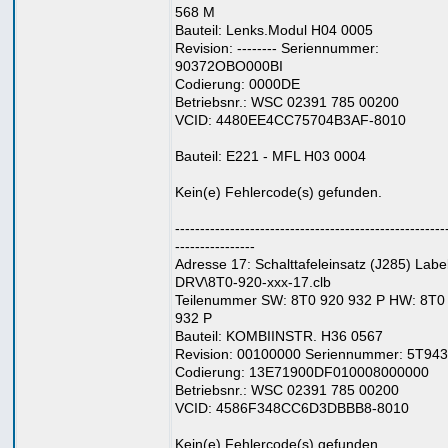
568 M
Bauteil: Lenks.Modul H04 0005
Revision: -------- Seriennummer:
90372OBO000BI
Codierung: 0000DE
Betriebsnr.: WSC 02391 785 00200
VCID: 4480EE4CC75704B3AF-8010
Bauteil: E221 - MFL H03 0004
Kein(e) Fehlercode(s) gefunden.
------------------------------------------------------
----------------
Adresse 17: Schalttafeleinsatz (J285) Label
DRV\8T0-920-xxx-17.clb
Teilenummer SW: 8T0 920 932 P HW: 8T0
932 P
Bauteil: KOMBIINSTR. H36 0567
Revision: 00100000 Seriennummer: 5T9
Codierung: 13E71900DF010008000000
Betriebsnr.: WSC 02391 785 00200
VCID: 4586F348CC6D3DBBB8-8010
Kein(e) Fehlercode(s) gefunden.