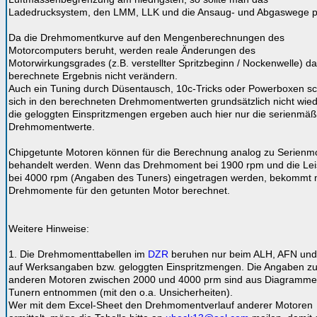
Ladedrucksystem, den LMM, LLK und die Ansaug- und Abgaswege p
Da die Drehmomentkurve auf den Mengenberechnungen des
Motorcomputers beruht, werden reale Änderungen des
Motorwirkungsgrades (z.B. verstellter Spritzbeginn / Nockenwelle) d
berechnete Ergebnis nicht verändern.
Auch ein Tuning durch Düsentausch, 10c-Tricks oder Powerboxen sc
sich in den berechneten Drehmomentwerten grundsätzlich nicht wiede
die geloggten Einspritzmengen ergeben auch hier nur die serienmä
Drehmomentwerte.
Chipgetunte Motoren können für die Berechnung analog zu Serienm
behandelt werden. Wenn das Drehmoment bei 1900 rpm und die Lei
bei 4000 rpm (Angaben des Tuners) eingetragen werden, bekommt 
Drehmomente für den getunten Motor berechnet.
Weitere Hinweise:
1. Die Drehmomenttabellen im
DZR
beruhen nur beim ALH, AFN un
auf Werksangaben bzw. geloggten Einspritzmengen. Die Angaben z
anderen Motoren zwischen 2000 und 4000 prm sind aus Diagramme
Tunern entnommen (mit den o.a. Unsicherheiten).
Wer mit dem Excel-Sheet den Drehmomentverlauf anderer Motoren