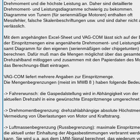
Drehmoment und die höchste Leistung an. Daher sind detaillierte
Drehmoment- und Leistungsdiagramme schwierig zu bekommen.
Diagramme von Tunern (für serienmäßige Motoren) enthalten oft
Messfehler, falsche Skalenbeschriftungen usw. und sind daher nicht a
verlässlich.
Mit dem angehängten Excel-Sheet und VAG-COM lässt sich auf der 
der Einspritzmengen eine angenäherte Drehmoment- und Leistungs
samt Diagramm für den eigenen (serienmäßigen oder chipgetunten)
berechnen. Dafür muß man die Mengen möglichst über das gesamt
Drehzahlband mitloggen und zusammen mit den Papierdaten des Mo
das Berechnungs-Blatt eintragen.
VAG-COM liefert mehrere Angaben zur Einspritzmenge.
Die Mengenbegrenzungen (meist im MWB 8 ) haben folgende Bedeu
-> Fahrerwunsch: die Gaspedalstellung wird in Abhängigkeit von der
aktuellen Drehzahl in eine gewünschte Einspritzmenge umgerechnet
-> Drehmomentbegrenzung: drehzahlabhängige absolute Höchstme
Vermeidung von Überlastungen von Motor und Kraftstrang.
-> Luftmassenbegrenzung (Russbegrenzung): maximale Einspritzme
die aktuell unter Einhaltung der Abgasbestimmungen verbrannt wer
kann. Sie wird u.a. aus dem LMM-Signal berechnet, das wiederum 