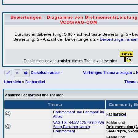
Bewertungen - Diagramme von Drehmoment/Leistung
VCDS/VAG-COM
Durchschnittsbewertung:
5,00
- schlechteste Bewertung:
5
- be
Bewertung:
5
- Anzahl der Bewertungen:
2
-
Bewertungen anse
Du bist nicht dazu autorisiert dieses Thema zu bewerten.
Dieselschrauber -
Vorheriges Thema anzeigen
::
🔗
⭐
🖨
Übersicht
»
Fachartikel
Thema 
Ähnliche Fachartikel und Themen
Thema
Community Be
Drehmoment und Fahrspaß im
Fachartikel
Alltag
VAG 1.8l R4/5V 125PS (92kW)
Fehler und
Saug-Benziner, wenig
Dokumentation (A
Drehmoment
Seat/Cupra, Skod
Fehler und