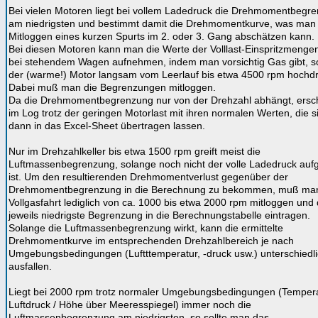
Bei vielen Motoren liegt bei vollem Ladedruck die Drehmomentbegr
am niedrigsten und bestimmt damit die Drehmomentkurve, was man
Mitloggen eines kurzen Spurts im 2. oder 3. Gang abschätzen kann.
Bei diesen Motoren kann man die Werte der Volllast-Einspritzmenge
bei stehendem Wagen aufnehmen, indem man vorsichtig Gas gibt, s
der (warme!) Motor langsam vom Leerlauf bis etwa 4500 rpm hochdr
Dabei muß man die Begrenzungen mitloggen.
Da die Drehmomentbegrenzung nur von der Drehzahl abhängt, ersch
im Log trotz der geringen Motorlast mit ihren normalen Werten, die s
dann in das Excel-Sheet übertragen lassen.
Nur im Drehzahlkeller bis etwa 1500 rpm greift meist die
Luftmassenbegrenzung, solange noch nicht der volle Ladedruck auf
ist. Um den resultierenden Drehmomentverlust gegenüber der
Drehmomentbegrenzung in die Berechnung zu bekommen, muß man
Vollgasfahrt lediglich von ca. 1000 bis etwa 2000 rpm mitloggen und 
jeweils niedrigste Begrenzung in die Berechnungstabelle eintragen.
Solange die Luftmassenbegrenzung wirkt, kann die ermittelte
Drehmomentkurve im entsprechenden Drehzahlbereich je nach
Umgebungsbedingungen (Luftttemperatur, -druck usw.) unterschiedl
ausfallen.
Liegt bei 2000 rpm trotz normaler Umgebungsbedingungen (Tempera
Luftdruck / Höhe über Meeresspiegel) immer noch die
Luftmassenbegrenzung am niedrigsten, so sollte man das