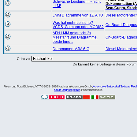
Schwache Leistung==> nicht
Dokumentation (A
LLM!
Seat/Cupra, Skod
LMM Diagramme von 1Z, AHU
Diesel Motorentec
Was hat mehr Leistung?
On-Board-Diagnos
VCDS, Gutmann oder MODIS?
AFN LMM getauscht 2x
Messfahrt und Diagramme.
On-Board-Diagnos
beide hinü...
Drehmoment AJM 6-G
Diesel Motorentec
Gehe zu:
Du
kannst keine
Beiträge in dieses Forum
Foren- und Portal-Software: V7.7 © 2003 - 2026 Kaufmann Automotive GmbH,
Automotive Embedded Software Freel
für Kfz-Diagnosegeräte
. Parse time: 0,058s