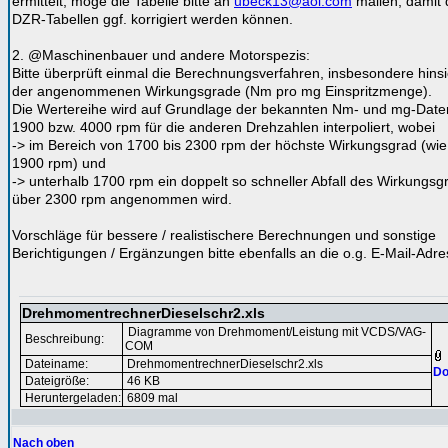
ermittelt, möge die Tabelle bitte an
ubeck13@aol.com
mailen, damit 
DZR-Tabellen ggf. korrigiert werden können.
2. @Maschinenbauer und andere Motorspezis:
Bitte überprüft einmal die Berechnungsverfahren, insbesondere hinsi
der angenommenen Wirkungsgrade (Nm pro mg Einspritzmenge).
Die Wertereihe wird auf Grundlage der bekannten Nm- und mg-Date
1900 bzw. 4000 rpm für die anderen Drehzahlen interpoliert, wobei
-> im Bereich von 1700 bis 2300 rpm der höchste Wirkungsgrad (wie
1900 rpm) und
-> unterhalb 1700 rpm ein doppelt so schneller Abfall des Wirkungsg
über 2300 rpm angenommen wird.
Vorschläge für bessere / realistischere Berechnungen und sonstige
Berichtigungen / Ergänzungen bitte ebenfalls an die o.g. E-Mail-Adre
DrehmomentrechnerDieselschr2.xls
Diagramme von Drehmoment/Leistung mit VCDS/VAG-
Beschreibung:
COM
Dateiname:
DrehmomentrechnerDieselschr2.xls
Do
Dateigröße:
46 KB
Heruntergeladen:
6809 mal
Nach oben