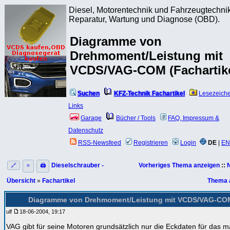
Diesel, Motorentechnik und Fahrzeugtechnik
Reparatur, Wartung und Diagnose (OBD).
Diagramme von
Drehmoment/Leistung mit
VCDS/VAG-COM (Fachartike
Suchen
KFZ-Technik Fachartikel
Lesezeich
Links
Garage
Bücher / Tools
FAQ, Impressum &
Datenschutz
RSS-Newsfeed
Registrieren
Login
DE
|
EN
Dieselschrauber -
Vorheriges Thema anzeigen
::
🔗
⭐
🖨
Übersicht
»
Fachartikel
Thema 
Diagramme von Drehmoment/Leistung mit VCDS/VAG-CO
ulf
18-06-2004, 19:17
VAG gibt für seine Motoren grundsätzlich nur die Eckdaten für das 