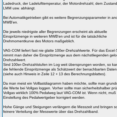
Ladedruck, der Ladelufttemperatur, der Motordrehzahl, dem Zustan
LMM usw. abhängt.
Bei Automatikgetrieben gibt es weitere Begrenzungsparameter in an
MWB’en.
Die jeweils niedrigste aller Begrenzungen erscheint als aktuelle
Einspritzmenge in weiteren MWB'en und ist für die tatsächliche
Drehmomentkurve des Motors maßgeblich.
VAG-COM liefert fast nie glatte 100er-Drehzahlwerte. Für das Excel
nimmt man daher die Einspritzmenge aus dem nächstliegenden gel
Drehzahlwert.
Sind 100er-Drehzahlstufen im Log weit übersprungen worden, so k
die fehlende Einspritzmenge als Schätzwert der benachbarten Daten
(siehe auch Hinweis in Zeile 12 + 13 des Berechnungsblattes).
Da man meist ein Volllastdiagramm haben möchte, sollte man grunds
die Werte bei Vollgas loggen. Vorher sollte man sicherheitshalber prü
Vollgas wirklich 100% Pedalweg laut VAG-COM ist. Wenn nicht, muß 
Einstellung des Pedalwertgeber korrigiert werden.
Hohe Gänge und Steigungen verlängern die Messzeit und bringen so
feinere Verteilung der Messwerte über das Drehzahlband.