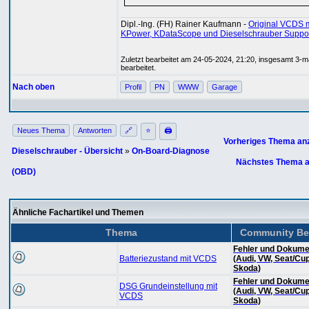
Dipl.-Ing. (FH) Rainer Kaufmann -
Original VCDS m
KPower, KDataScope und Dieselschrauber Suppo
Zuletzt bearbeitet am 24-05-2024, 21:20, insgesamt 3-m
bearbeitet.
Nach oben
Profil
PN
WWW
Garage
Neues Thema
Antworten
🔗
⭐
🖨
Vorheriges Thema an
Dieselschrauber - Übersicht
»
On-Board-Diagnose
Nächstes Thema a
(OBD)
Ähnliche Fachartikel und Themen
Thema
Community Be
Fehler und Dokume
Batteriezustand mit VCDS
(Audi, VW, Seat/Cup
Skoda)
Fehler und Dokume
DSG Grundeinstellung mit
(Audi, VW, Seat/Cup
VCDS
Skoda)