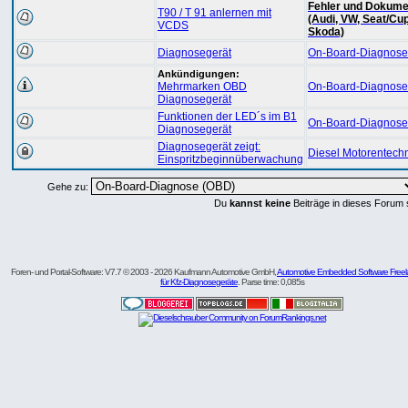
Fehler und Dokume
T90 / T 91 anlernen mit
(Audi, VW, Seat/Cup
VCDS
Skoda)
Diagnosegerät
On-Board-Diagnose
Ankündigungen:
Mehrmarken OBD
On-Board-Diagnose
Diagnosegerät
Funktionen der LED´s im B1
On-Board-Diagnose
Diagnosegerät
Diagnosegerät zeigt:
Diesel Motorentech
Einspritzbeginnüberwachung
Gehe zu:
Du
kannst keine
Beiträge in dieses Forum 
Foren- und Portal-Software: V7.7 © 2003 - 2026 Kaufmann Automotive GmbH,
Automotive Embedded Software Freel
für Kfz-Diagnosegeräte
. Parse time: 0,085s