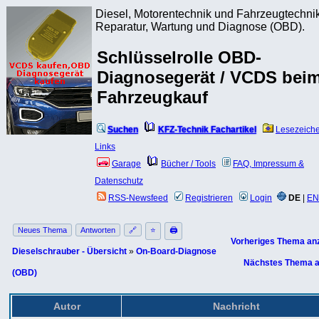
Diesel, Motorentechnik und Fahrzeugtechnik
Reparatur, Wartung und Diagnose (OBD).
Schlüsselrolle OBD-
Diagnosegerät / VCDS bei
Fahrzeugkauf
Suchen
KFZ-Technik Fachartikel
Lesezeich
Links
Garage
Bücher / Tools
FAQ, Impressum &
Datenschutz
RSS-Newsfeed
Registrieren
Login
DE
|
EN
Neues Thema
Antworten
🔗
⭐
🖨
Vorheriges Thema an
Dieselschrauber - Übersicht
»
On-Board-Diagnose
Nächstes Thema a
(OBD)
Autor
Nachricht