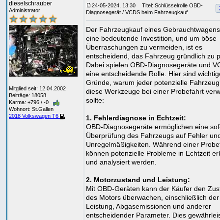
dieselschrauber
24-05-2024, 13:30
Titel: Schlüsselrolle OBD-
Administrator
Diagnosegerät / VCDS beim Fahrzeugkauf
Der Fahrzeugkauf eines Gebrauchtwagens 
eine bedeutende Investition, und um böse
Überraschungen zu vermeiden, ist es
entscheidend, das Fahrzeug gründlich zu p
Dabei spielen OBD-Diagnosegeräte und 
eine entscheidende Rolle. Hier sind wichtig
Gründe, warum jeder potenzielle Fahrzeug
Mitglied seit: 12.04.2002
diese Werkzeuge bei einer Probefahrt ve
Beiträge: 18058
sollte:
Karma: +796 / -0
Wohnort: St.Gallen
2018 Volkswagen T6
1. Fehlerdiagnose in Echtzeit:
OBD-Diagnosegeräte ermöglichen eine sof
Überprüfung des Fahrzeugs auf Fehler un
Unregelmäßigkeiten. Während einer Probe
können potenzielle Probleme in Echtzeit er
und analysiert werden.
2. Motorzustand und Leistung:
Mit OBD-Geräten kann der Käufer den Zus
des Motors überwachen, einschließlich der
Leistung, Abgasemissionen und anderer
entscheidender Parameter. Dies gewährleis