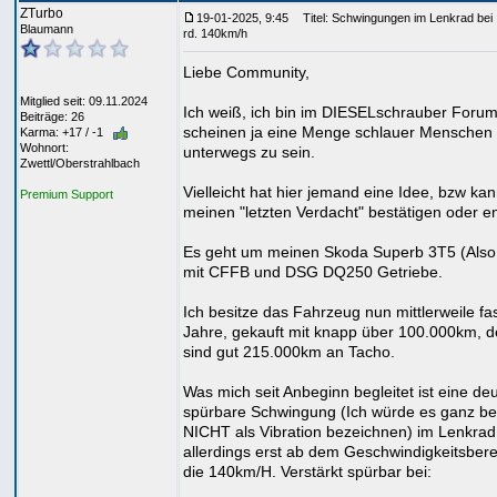
ZTurbo
19-01-2025, 9:45
Titel: Schwingungen im Lenkrad bei
Blaumann
rd. 140km/h
Liebe Community,
Mitglied seit: 09.11.2024
Ich weiß, ich bin im DIESELschrauber Forum
Beiträge: 26
scheinen ja eine Menge schlauer Menschen 
Karma: +17 / -1
Wohnort:
unterwegs zu sein.
Zwettl/Oberstrahlbach
Vielleicht hat hier jemand eine Idee, bzw ka
Premium Support
meinen "letzten Verdacht" bestätigen oder en
Es geht um meinen Skoda Superb 3T5 (Also
mit CFFB und DSG DQ250 Getriebe.
Ich besitze das Fahrzeug nun mittlerweile fa
Jahre, gekauft mit knapp über 100.000km, d
sind gut 215.000km an Tacho.
Was mich seit Anbeginn begleitet ist eine deu
spürbare Schwingung (Ich würde es ganz b
NICHT als Vibration bezeichnen) im Lenkrad
allerdings erst ab dem Geschwindigkeitsber
die 140km/H. Verstärkt spürbar bei: