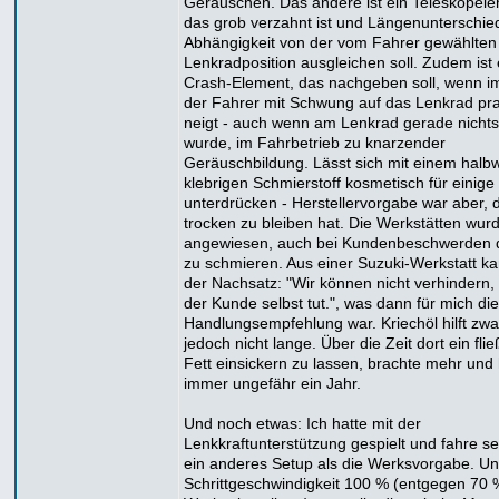
Geräuschen. Das andere ist ein Teleskopele
das grob verzahnt ist und Längenunterschie
Abhängigkeit von der vom Fahrer gewählten
Lenkradposition ausgleichen soll. Zudem ist 
Crash-Element, das nachgeben soll, wenn i
der Fahrer mit Schwung auf das Lenkrad pral
neigt - auch wenn am Lenkrad gerade nichts 
wurde, im Fahrbetrieb zu knarzender
Geräuschbildung. Lässt sich mit einem halb
klebrigen Schmierstoff kosmetisch für einige 
unterdrücken - Herstellervorgabe war aber, 
trocken zu bleiben hat. Die Werkstätten wur
angewiesen, auch bei Kundenbeschwerden d
zu schmieren. Aus einer Suzuki-Werkstatt k
der Nachsatz: "Wir können nicht verhindern,
der Kunde selbst tut.", was dann für mich die
Handlungsempfehlung war. Kriechöl hilft zwar
jedoch nicht lange. Über die Zeit dort ein fli
Fett einsickern zu lassen, brachte mehr und 
immer ungefähr ein Jahr.
Und noch etwas: Ich hatte mit der
Lenkkraftunterstützung gespielt und fahre se
ein anderes Setup als die Werksvorgabe. Un
Schrittgeschwindigkeit 100 % (entgegen 70 