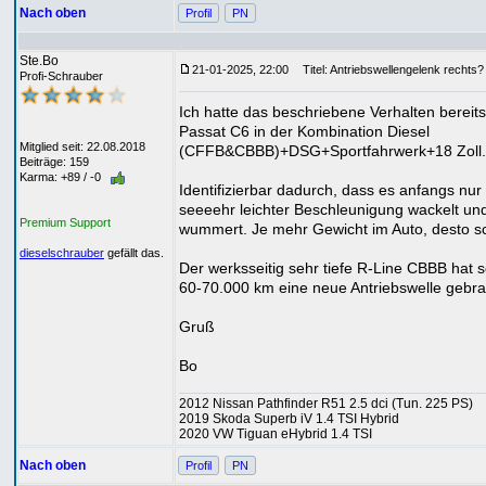
Nach oben
Profil
PN
Ste.Bo
21-01-2025, 22:00
Titel: Antriebswellengelenk rechts?
Profi-Schrauber
Ich hatte das beschriebene Verhalten bereits
Passat C6 in der Kombination Diesel
Mitglied seit: 22.08.2018
(CFFB&CBBB)+DSG+Sportfahrwerk+18 Zoll.
Beiträge: 159
Karma: +89 / -0
Identifizierbar dadurch, dass es anfangs nur
seeeehr leichter Beschleunigung wackelt un
Premium Support
wummert. Je mehr Gewicht im Auto, desto s
dieselschrauber
gefällt das.
Der werksseitig sehr tiefe R-Line CBBB hat s
60-70.000 km eine neue Antriebswelle gebra
Gruß
Bo
2012 Nissan Pathfinder R51 2.5 dci (Tun. 225 PS)
2019 Skoda Superb iV 1.4 TSI Hybrid
2020 VW Tiguan eHybrid 1.4 TSI
Nach oben
Profil
PN