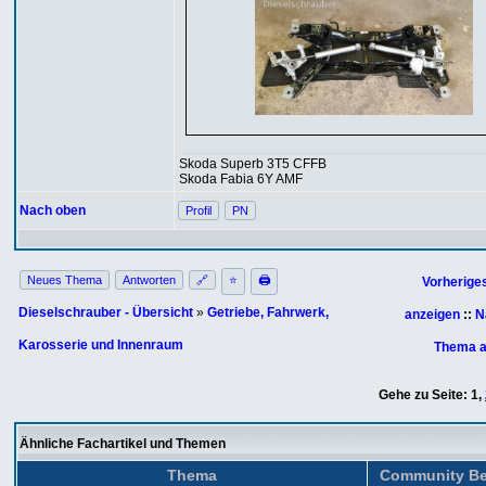
Skoda Superb 3T5 CFFB
Skoda Fabia 6Y AMF
Nach oben
Profil
PN
Neues Thema
Antworten
🔗
⭐
🖨
Vorherige
Dieselschrauber - Übersicht
»
Getriebe, Fahrwerk,
anzeigen
::
N
Karosserie und Innenraum
Thema a
Gehe zu Seite:
1
,
Ähnliche Fachartikel und Themen
Thema
Community Be