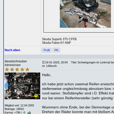
Skoda Superb 3T5 CFFB
Skoda Fabia 6Y AMF
Nach oben
Profil
PN
dieselschrauber
19-01-2025, 20:04
Titel: Schwingungen im Lenkrad be
Administrator
rd. 140km/h
Hallo,
ich habe jetzt schon zweimal Reifen erwischt,
stellenweise ungleichmässig abnutzen bzw. n
rund waren. Stoßdämpfer sind i.O. Effekt trat
nur bei einem Reifenhersteller (sehr günstig
Mitglied seit: 12.04.2002
Wummern ohne Ende, bei der Demontage u
Beiträge: 18052
Drehen der Räder konnte man mit bloßem 
Karma: +796 / -0