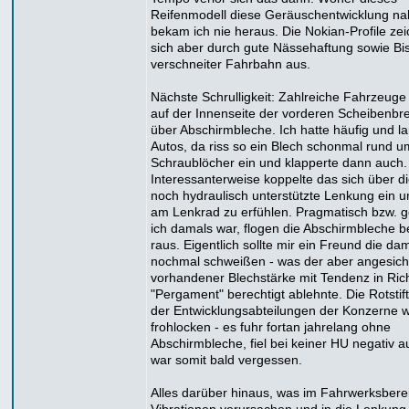
Reifenmodell diese Geräuschentwicklung n
bekam ich nie heraus. Die Nokian-Profile ze
sich aber durch gute Nässehaftung sowie Bi
verschneiter Fahrbahn aus.
Nächste Schrulligkeit: Zahlreiche Fahrzeuge
auf der Innenseite der vorderen Scheibenb
über Abschirmbleche. Ich hatte häufig und la
Autos, da riss so ein Blech schonmal rund u
Schraublöcher ein und klapperte dann auch.
Interessanterweise koppelte das sich über d
noch hydraulisch unterstützte Lenkung ein 
am Lenkrad zu erfühlen. Pragmatisch bzw. ge
ich damals war, flogen die Abschirmbleche be
raus. Eigentlich sollte mir ein Freund die da
nochmal schweißen - was der aber angesich
vorhandener Blechstärke mit Tendenz in Ric
"Pergament" berechtigt ablehnte. Die Rotsti
der Entwicklungsabteilungen der Konzerne 
frohlocken - es fuhr fortan jahrelang ohne
Abschirmbleche, fiel bei keiner HU negativ a
war somit bald vergessen.
Alles darüber hinaus, was im Fahrwerksbere