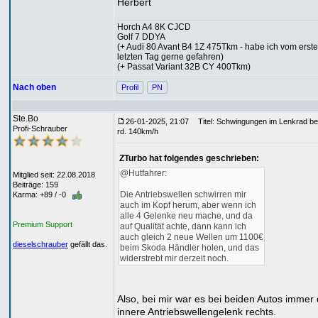
Herbert
Horch A4 8K CJCD
Golf 7 DDYA
(+ Audi 80 Avant B4 1Z 475Tkm - habe ich vom erst
letzten Tag gerne gefahren)
(+ Passat Variant 32B CY 400Tkm)
Nach oben
Profil
PN
Ste.Bo
26-01-2025, 21:07
Titel: Schwingungen im Lenkrad be
Profi-Schrauber
rd. 140km/h
ZTurbo hat folgendes geschrieben:
@Hutfahrer:
Mitglied seit: 22.08.2018
Beiträge: 159
Die Antriebswellen schwirren mir
Karma: +89 / -0
auch im Kopf herum, aber wenn ich
alle 4 Gelenke neu mache, und da
Premium Support
auf Qualität achte, dann kann ich
auch gleich 2 neue Wellen um 1100€
dieselschrauber
gefällt das.
beim Skoda Händler holen, und das
widerstrebt mir derzeit noch.
Also, bei mir war es bei beiden Autos immer
innere Antriebswellengelenk rechts.