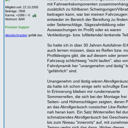
mit Fahrwerkskomponenten zusammenhäng
Mitglied seit: 22.10.2005
zusätzlich zu fühlbaren Schwingungen/Vibra
Beiträge: 7808
beitragen kann, war bei meinen Fahrzeugen
Karma: +1086 / -0
entweder im Bereich der Bereifung zu finde
Wohnort: BAR
oder Seitenschläge, Sägezahnbildung oder
Premium Support
Auswaschungen im Profil) oder es waren
Verkleidungs- bzw. luftleitende/-lenkende Teil
dieselschrauber
gefällt das.
So hatte ich in über 30 Jahren Autofahrer-E
auch lernen müssen, dass es Reifen bzw. 
Profildesigns gibt, die auf diesem oder jene
Fahrzeug schlichtweg "nicht laufen", also vo
Fahrdynamik her "unangenehm und lästig" bi
"gefährlich" sind.
Unangenehm und lästig wären Abrollgeräusc
da hatte ich schon einige sehr schrullige Ex
In Erinnerung blieben mir runderneuerte
Sommerreifen, die sich bei der Montage frei
Seiten- und Höhenschlägen zeigten, deren Pr
an das Abrollgeräusch russischer Lkw-Reife
nah heran kam. Ein Satz Winterreifen fiel du
schmatzendes Abrollgeräusch bei Geschwind
bis zum Niveau "innerorts" auf, mit zuneh
Tempo verlor sich das dann. Woher dieses