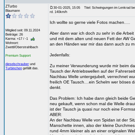
ZTurbo
30-01-2025, 15:05
Titel: Schwingungen im Lenkrad be
Blaumann
rd. 140km/h
Ich wollte so gerne viele Fotos machen.....
Mitglied seit: 09.11.2024
Aber dann war ich doch zu sehr in die Arbeit v
Beiträge: 26
und mit dem alten und neuen Fett der AW G
Karma: +17 / -1
Wohnort:
an den Händen war mir das dann auch zu 
Zwettl/Oberstrahlbach
Jedenfalls:
Premium Support
dieselschrauber
und
Zu meiner Verwunderung wurde mir beim d
Turbinchen
gefällt das.
Tausch der Antriebswellen auf der Fahrersei
Nachbau Welle untergejubelt, verrechnet wu
freilich OE Tausch....ein Schelm wer böses d
denkt.
Das Problem: Ich habe dann gleich beide G
neu gekauft, wenn schon mal die Welle drauß
ist der Tausch ja quasi nur noch eine Forms
ABER:
An der Nachbau Welle von Spidan ist der Sit
Manschette innen, also der kleine Durchmes
rund 4mm kleiner als an einer originalen Wel