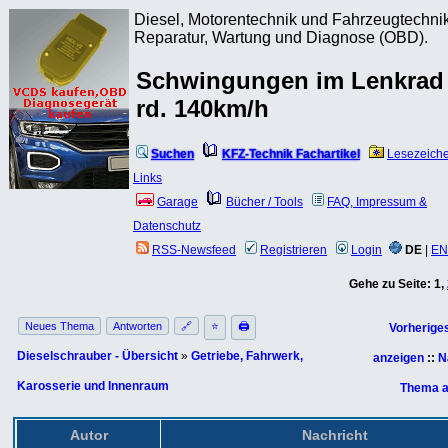
Diesel, Motorentechnik und Fahrzeugtechnik
Reparatur, Wartung und Diagnose (OBD).
Schwingungen im Lenkrad 
rd. 140km/h
Suchen
KFZ-Technik Fachartikel
Lesezeich
Links
Garage
Bücher / Tools
FAQ, Impressum &
Datenschutz
RSS-Newsfeed
Registrieren
Login
DE
|
EN
Gehe zu Seite:
1
,
Neues Thema
Antworten
🔗
⭐
🖨
Vorherige
Dieselschrauber - Übersicht
»
Getriebe, Fahrwerk,
anzeigen
::
N
Karosserie und Innenraum
Thema a
Autor
Nachricht