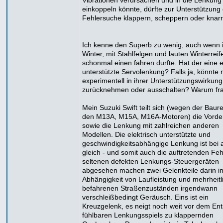
Vibrationen verursachen und in die Lenkung
einkoppeln könnte, dürfte zur Unterstützung
Fehlersuche klappern, scheppern oder knarr
Ich kenne den Superb zu wenig, auch wenn i
Winter, mit Stahlfelgen und lauten Winterreif
schonmal einen fahren durfte. Hat der eine e
unterstützte Servolenkung? Falls ja, könnte
experimentell in ihrer Unterstützungswirkung
zurücknehmen oder ausschalten? Warum fra
Mein Suzuki Swift teilt sich (wegen der Baure
den M13A, M15A, M16A-Motoren) die Vorde
sowie die Lenkung mit zahlreichen anderen
Modellen. Die elektrisch unterstützte und
geschwindigkeitsabhängige Lenkung ist bei a
gleich - und somit auch die auftretenden Feh
seltenen defekten Lenkungs-Steuergeräten
abgesehen machen zwei Gelenkteile darin i
Abhängigkeit von Laufleistung und mehrheitl
befahrenen Straßenzuständen irgendwann
verschleißbedingt Geräusch. Eins ist ein
Kreuzgelenk, es neigt noch weit vor dem En
fühlbaren Lenkungsspiels zu klappernden