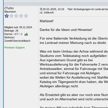
ZTurbo
20-01-2025, 14:19
Titel: Schwingungen im Lenkrad be
Blaumann
rd. 140km/h
Mahlzeit!
Mitglied seit: 09.11.2024
Danke für die Ideen und Hinweise!
Beiträge: 26
Karma: +17 / -1
Wohnort:
Für eine flatternde Verkleidung ist die Übert
Zwettl/Oberstrahlbach
ins Lenkrad meiner Meinung nach zu direkt.
Premium Support
Was mir beim Umbau der Achse während de
Studiums vom Teilekatalog noch aufgefallen 
Aus irgendeinem Grund gibt es bei
Werksauslieferung für die Fahrerseite 2 ver
Antriebswellen, einmal für Fahrzeuge mit Sta
und einmal für Fahrzeuge mit Alufelgen.
wobei die Wellen für Auslieferung mit Stahlfe
Katalog ein Tilgergewicht dran haben, die We
Alufelgen allerdings nicht.
Als Ersatzteil gibt es aber nur noch eine Nu
und auch im Aftermarket wird nicht untersch
An meiner AW war jedenfalls kein Tilgergewic