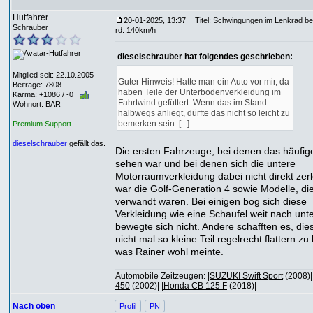
Hutfahrer
20-01-2025, 13:37
Titel: Schwingungen im Lenkrad be
Schrauber
rd. 140km/h
dieselschrauber hat folgendes geschrieben:
Mitglied seit: 22.10.2005
Guter Hinweis! Hatte man ein Auto vor mir, da
Beiträge: 7808
haben Teile der Unterbodenverkleidung im
Karma: +1086 / -0
Fahrtwind gefüttert. Wenn das im Stand
Wohnort: BAR
halbwegs anliegt, dürfte das nicht so leicht zu
bemerken sein. [...]
Premium Support
dieselschrauber
gefällt das.
Die ersten Fahrzeuge, bei denen das häufig
sehen war und bei denen sich die untere
Motorraumverkleidung dabei nicht direkt zerl
war die Golf-Generation 4 sowie Modelle, di
verwandt waren. Bei einigen bog sich diese
Verkleidung wie eine Schaufel weit nach unt
bewegte sich nicht. Andere schafften es, die
nicht mal so kleine Teil regelrecht flattern zu
was Rainer wohl meinte.
Automobile Zeitzeugen: |
SUZUKI Swift Sport
(2008)| 
450
(2002)| |
Honda CB 125 F
(2018)|
Nach oben
Profil
PN