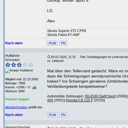
Dunlop, Winter Sport 5.
LG
Alex
Skoda Superb 3T5 CFFB
Skoda Fabia 6Y AMF
Nach oben
Profil
PN
Hutfahrer
20-01-2025, 11:31
Titel: Schwingungen im Lenkrad be
Schrauber
rd. 140km/h
Mal über den Tellerrand gedacht: Wäre es m
dass die Schwingungen aerodynamische Ur
Mitglied seit: 22.10.2005
haben? Ins Schwingen geratene (Unterbode
Beiträge: 7808
Verkleidungsteile beispielsweise?
Karma: +1086 / -0
Wohnort: BAR
Automobile Zeitzeugen: |
SUZUKI Swift Sport
(2008)| 
Premium Support
450
(2002)| |
Honda CB 125 F
(2018)|
dieselschrauber
gefällt das.
Nach oben
Profil
PN
dieselschrauber