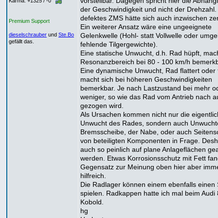
vorstellbar. Dagegen spricht hier die Abhäng
Karma: +1325 / -0
der Geschwindigkeit und nicht der Drehzahl.
defektes ZMS hätte sich auch inzwischen zer
Premium Support
Ein weiterer Ansatz wäre eine ungeeignete
Gelenkwelle (Hohl- statt Vollwelle oder umge
dieselschrauber
und
Ste.Bo
gefällt das.
fehlende Tilgergewichte).
Eine statische Unwucht, d.h. Rad hüpft, mach
Resonanzbereich bei 80 - 100 km/h bemerkb
Eine dynamische Unwucht, Rad flattert oder 
macht sich bei höheren Geschwindigkeiten
bemerkbar. Je nach Lastzustand bei mehr o
weniger, so wie das Rad vom Antrieb nach 
gezogen wird.
Als Ursachen kommen nicht nur die eigentli
Unwucht des Rades, sondern auch Unwucht
Bremsscheibe, der Nabe, oder auch Seitens
von beteiligten Komponenten in Frage. Desha
auch so peinlich auf plane Anlageflächen ge
werden. Etwas Korrosionsschutz mit Fett fan
Gegensatz zur Meinung oben hier aber imm
hilfreich.
Die Radlager können einem ebenfalls einen 
spielen. Radkappen hatte ich mal beim Audi 
Kobold.
hg