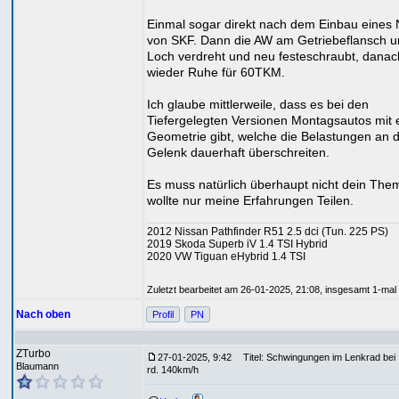
Einmal sogar direkt nach dem Einbau eines 
von SKF. Dann die AW am Getriebeflansch u
Loch verdreht und neu festeschraubt, danac
wieder Ruhe für 60TKM.
Ich glaube mittlerweile, dass es bei den
Tiefergelegten Versionen Montagsautos mit 
Geometrie gibt, welche die Belastungen an 
Gelenk dauerhaft überschreiten.
Es muss natürlich überhaupt nicht dein Them
wollte nur meine Erfahrungen Teilen.
2012 Nissan Pathfinder R51 2.5 dci (Tun. 225 PS)
2019 Skoda Superb iV 1.4 TSI Hybrid
2020 VW Tiguan eHybrid 1.4 TSI
Zuletzt bearbeitet am 26-01-2025, 21:08, insgesamt 1-mal 
Nach oben
Profil
PN
ZTurbo
27-01-2025, 9:42
Titel: Schwingungen im Lenkrad bei
Blaumann
rd. 140km/h