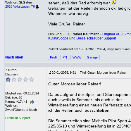
sehen, daß das Rad eiförmig war.
Wohnort: St.Gallen
2018 Volkswagen T6
Gehalten hat der Reifen dennoch ok, ledigli
Wummern war nervig.
Viele Grüße, Rainer
Dipl.-Ing. (FH) Rainer Kaufmann -
Original VCDS mi
KDataScope und Dieselschrauber Support
Zuletzt bearbeitet am 19-01-2025, 20:04, insgesamt 1-mal 
Nach oben
Profil
PN
WWW
Garage
ZTurbo
20-01-2025, 9:51
Titel: Guten Morgen lieber Rainer!
Blaumann
Guten Morgen lieber Rainer!
Mitglied seit: 09.11.2024
Da es aufgrund der Spur- und Sturzexperim
Beiträge: 26
auch jeweils in Sommer- als auch in der
Karma: +17 / -1
Winterbereifung einen neuen Reifensatz gab
Wohnort:
ich die Reifen auch ausschließen.
Zwettl/Oberstrahlbach
Premium Support
Die Sommerreifen sind Michelin Pilot Sport 4
225/35/19 und Winterbereifung ist in 225/40