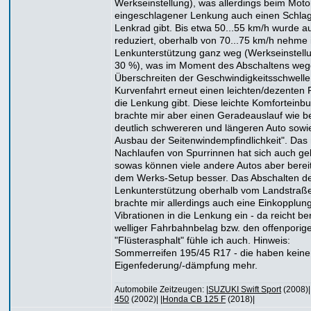
Werkseinstellung), was allerdings beim Motor
eingeschlagener Lenkung auch einen Schlag
Lenkrad gibt. Bis etwa 50...55 km/h wurde a
reduziert, oberhalb von 70...75 km/h nehme 
Lenkunterstützung ganz weg (Werkseinstell
30 %), was im Moment des Abschaltens we
Überschreiten der Geschwindigkeitsschwelle
Kurvenfahrt erneut einen leichten/dezenten 
die Lenkung gibt. Diese leichte Komforteinb
brachte mir aber einen Geradeauslauf wie b
deutlich schwereren und längeren Auto sowi
Ausbau der Seitenwindempfindlichkeit". Das
Nachlaufen von Spurrinnen hat sich auch ge
sowas können viele andere Autos aber bereit
dem Werks-Setup besser. Das Abschalten d
Lenkunterstützung oberhalb vom Landstra
brachte mir allerdings auch eine Einkopplun
Vibrationen in die Lenkung ein - da reicht ber
welliger Fahrbahnbelag bzw. den offenporig
"Flüsterasphalt" fühle ich auch. Hinweis:
Sommerreifen 195/45 R17 - die haben keine
Eigenfederung/-dämpfung mehr.
Automobile Zeitzeugen: |
SUZUKI Swift Sport
(2008)| 
450
(2002)| |
Honda CB 125 F
(2018)|