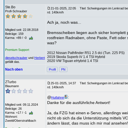
Ste.Bo
21-01-2025, 22:05
Titel: Schwingungen im Lenkrad be
Profi-Schrauber
rd. 140km/h
Ach ja, noch was...
Mitglied seit: 22.08.2018
Bremsscheiben liegen auch sicher komplett 
Beiträge: 159
rostfreien Radnaben, ohne Paste, Fett oder 
Karma: +89 / -0
was?
Premium Support
2012 Nissan Pathfinder R51 2.5 dci (Tun. 225 PS)
2019 Skoda Superb iV 1.4 TSI Hybrid
dieselschrauber
und
Herbert
2020 VW Tiguan eHybrid 1.4 TSI
gefällt das.
Nach oben
Profil
PN
ZTurbo
25-01-2025, 14:37
Titel: Schwingungen im Lenkrad be
Blaumann
rd. 140km/h
@
:
Hutfahrer
Danke für die ausführliche Antwort!
Mitglied seit: 09.11.2024
Beiträge: 26
Ja, da FZG hat einen e-Servo, allerdings wei
Karma: +17 / -1
Wohnort:
nicht ob sich da die Unterstützung mittels V
Zwettl/Oberstrahlbach
ändern lässt, das muss ich mir mal ansehen!