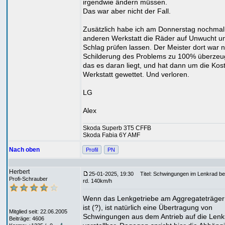
irgendwie ändern müssen.
Das war aber nicht der Fall.
Zusätzlich habe ich am Donnerstag nochmal 
anderen Werkstatt die Räder auf Unwucht u
Schlag prüfen lassen. Der Meister dort war 
Schilderung des Problems zu 100% überzeu
das es daran liegt, und hat dann um die Kos
Werkstatt gewettet. Und verloren.
LG
Alex
Skoda Superb 3T5 CFFB
Skoda Fabia 6Y AMF
Nach oben
Profil
PN
Herbert
25-01-2025, 19:30
Titel: Schwingungen im Lenkrad be
Profi-Schrauber
rd. 140km/h
Wenn das Lenkgetriebe am Aggregateträger 
ist (?), ist natürlich eine Übertragung von
Mitglied seit: 22.06.2005
Schwingungen aus dem Antrieb auf die Len
Beiträge: 4606