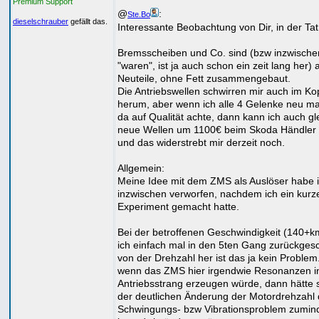
Premium Support
@
:
Ste.Bo
dieselschrauber
gefällt das.
Interessante Beobachtung von Dir, in der Tat
Bremsscheiben und Co. sind (bzw inzwische
"waren", ist ja auch schon ein zeit lang her) a
Neuteile, ohne Fett zusammengebaut.
Die Antriebswellen schwirren mir auch im Ko
herum, aber wenn ich alle 4 Gelenke neu m
da auf Qualität achte, dann kann ich auch gl
neue Wellen um 1100€ beim Skoda Händler 
und das widerstrebt mir derzeit noch.
Allgemein:
Meine Idee mit dem ZMS als Auslöser habe 
inzwischen verworfen, nachdem ich ein kurz
Experiment gemacht hatte.
Bei der betroffenen Geschwindigkeit (140+
ich einfach mal in den 5ten Gang zurückgesc
von der Drehzahl her ist das ja kein Proble
wenn das ZMS hier irgendwie Resonanzen i
Antriebsstrang erzeugen würde, dann hätte s
der deutlichen Änderung der Motordrehzahl
Schwingungs- bzw Vibrationsproblem zumin