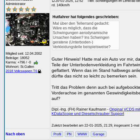
20-01-2025, 12:52
Titel: Schwingungen im Lenkrad be
Administrator
rd. 140km/h
Hutfahrer hat folgendes geschrieben:
Mal über den Tellerrand gedacht:
Wäre es möglich, dass die
Schwingungen aerodynamische
Ursachen haben? Ins Schwingen
geratene (Unterboden-)
Verkleidungsteile beispielsweise?
Mitglied seit: 12.04.2002
Beiträge: 18052
Guter Hinweis! Hatte mal ein Auto vor mir, d
Karma: +796 / -0
Teile der Unterbodenverkleidung im Fahrtwi
Wohnort: St.Gallen
geflattert. Wenn das im Stand halbwegs anlie
2018 Volkswagen T6
dürfte das nicht so leicht zu bemerken sein.
Tritt das Problem denn auch bei aufgebockte
Vorderachse im genannten Geswindigkeitsbe
auf?
Dipl.-Ing. (FH) Rainer Kaufmann -
Original VCDS mi
KDataScope und Dieselschrauber Support
Zuletzt bearbeitet am 22-01-2025, 21:29, insgesamt 1-mal 
Nach oben
Profil
PN
WWW
Garage