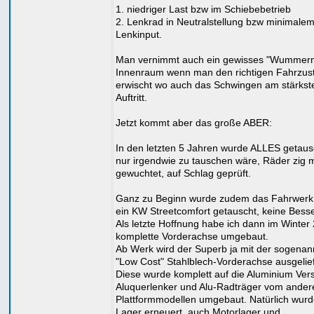
1. niedriger Last bzw im Schiebebetrieb
2. Lenkrad in Neutralstellung bzw minimale
Lenkinput.
Man vernimmt auch ein gewisses "Wummern
Innenraum wenn man den richtigen Fahrzus
erwischt wo auch das Schwingen am stärkst
Auftritt.
Jetzt kommt aber das große ABER:
In den letzten 5 Jahren wurde ALLES getaus
nur irgendwie zu tauschen wäre, Räder zig 
gewuchtet, auf Schlag geprüft.
Ganz zu Beginn wurde zudem das Fahrwerk
ein KW Streetcomfort getauscht, keine Bess
Als letzte Hoffnung habe ich dann im Winter
komplette Vorderachse umgebaut.
Ab Werk wird der Superb ja mit der sogenan
"Low Cost" Stahlblech-Vorderachse ausgelief
Diese wurde komplett auf die Aluminium Versi
Aluquerlenker und Alu-Radträger vom ander
Plattformmodellen umgebaut. Natürlich wurd
Lager erneuert, auch Motorlager und