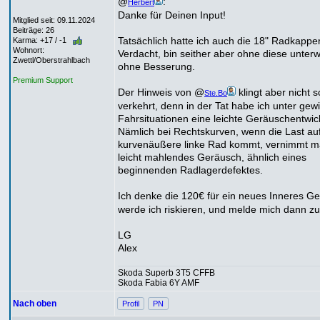
@
:
Herbert
Danke für Deinen Input!
Mitglied seit: 09.11.2024
Beiträge: 26
Tatsächlich hatte ich auch die 18" Radkappe
Karma: +17 / -1
Wohnort:
Verdacht, bin seither aber ohne diese unter
Zwettl/Oberstrahlbach
ohne Besserung.
Premium Support
Der Hinweis von @
klingt aber nicht s
Ste.Bo
verkehrt, denn in der Tat habe ich unter gew
Fahrsituationen eine leichte Geräuschentwic
Nämlich bei Rechtskurven, wenn die Last au
kurvenäußere linke Rad kommt, vernimmt m
leicht mahlendes Geräusch, ähnlich eines
beginnenden Radlagerdefektes.
Ich denke die 120€ für ein neues Inneres Ge
werde ich riskieren, und melde mich dann z
LG
Alex
Skoda Superb 3T5 CFFB
Skoda Fabia 6Y AMF
Nach oben
Profil
PN