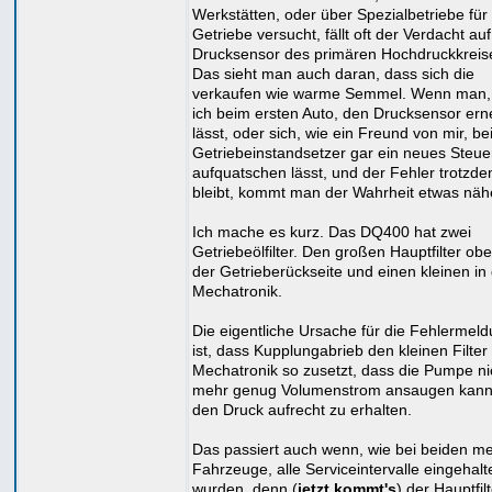
Werkstätten, oder über Spezialbetriebe für
Getriebe versucht, fällt oft der Verdacht au
Drucksensor des primären Hochdruckkreis
Das sieht man auch daran, dass sich die
verkaufen wie warme Semmel. Wenn man,
ich beim ersten Auto, den Drucksensor er
lässt, oder sich, wie ein Freund von mir, b
Getriebeinstandsetzer gar ein neues Steue
aufquatschen lässt, und der Fehler trotzd
bleibt, kommt man der Wahrheit etwas näh
Ich mache es kurz. Das DQ400 hat zwei
Getriebeölfilter. Den großen Hauptfilter ob
der Getrieberückseite und einen kleinen in
Mechatronik.
Die eigentliche Ursache für die Fehlermel
ist, dass Kupplungabrieb den kleinen Filter 
Mechatronik so zusetzt, dass die Pumpe ni
mehr genug Volumenstrom ansaugen kan
den Druck aufrecht zu erhalten.
Das passiert auch wenn, wie bei beiden me
Fahrzeuge, alle Serviceintervalle eingehalt
wurden, denn (
jetzt kommt's
) der Hauptfil