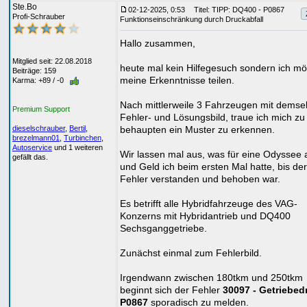
Ste.Bo
02-12-2025, 0:53
Titel: TIPP: DQ400 - P0867
Profi-Schrauber
Funktionseinschränkung durch Druckabfall
Hallo zusammen,
Mitglied seit: 22.08.2018
heute mal kein Hilfegesuch sondern ich m
Beiträge: 159
meine Erkenntnisse teilen.
Karma: +89 / -0
Nach mittlerweile 3 Fahrzeugen mit demse
Premium Support
Fehler- und Lösungsbild, traue ich mich zu
behaupten ein Muster zu erkennen.
dieselschrauber
,
Bertil
,
brezelmann01
,
Turbinchen
,
Autoservice
und 1 weiteren
Wir lassen mal aus, was für eine Odyssee 
gefällt das.
und Geld ich beim ersten Mal hatte, bis der
Fehler verstanden und behoben war.
Es betrifft alle Hybridfahrzeuge des VAG-
Konzerns mit Hybridantrieb und DQ400
Sechsganggetriebe.
Zunächst einmal zum Fehlerbild.
Irgendwann zwischen 180tkm und 250tkm
beginnt sich der Fehler
30097 - Getriebed
P0867
sporadisch zu melden.