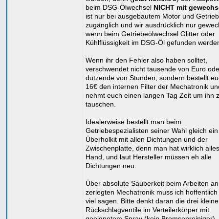
beim DSG-Ölwechsel
NICHT mit gewechs
ist nur bei ausgebautem Motor und Getrie
zugänglich und wir ausdrücklich nur gewech
wenn beim Getriebeölwechsel Glitter oder
Kühlflüssigkeit im DSG-Öl gefunden werde
Wenn ihr den Fehler also haben solltet,
verschwendet nicht tausende von Euro ode
dutzende von Stunden, sondern bestellt eu
16€ den internen Filter der Mechatronik un
nehmt euch einen langen Tag Zeit um ihn 
tauschen.
Idealerweise bestellt man beim
Getriebespezialisten seiner Wahl gleich ein
Überholkit mit allen Dichtungen und der
Zwischenplatte, denn man hat wirklich alles
Hand, und laut Hersteller müssen eh alle
Dichtungen neu.
Über absolute Sauberkeit beim Arbeiten an
zerlegten Mechatronik muss ich hoffentlich 
viel sagen. Bitte denkt daran die drei klein
Rückschlagventile im Verteilerkörper mit
geeignetem Spray (kein Bremsenreiniger)