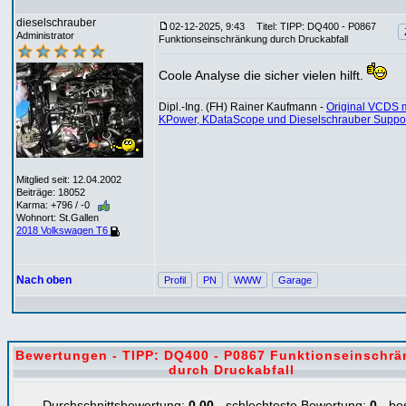
dieselschrauber
02-12-2025, 9:43
Titel: TIPP: DQ400 - P0867
Administrator
Funktionseinschränkung durch Druckabfall
Coole Analyse die sicher vielen hilft.
Dipl.-Ing. (FH) Rainer Kaufmann -
Original VCDS m
KPower, KDataScope und Dieselschrauber Suppo
Mitglied seit: 12.04.2002
Beiträge: 18052
Karma: +796 / -0
Wohnort: St.Gallen
2018 Volkswagen T6
Nach oben
Profil
PN
WWW
Garage
Bewertungen - TIPP: DQ400 - P0867 Funktionseinschr
durch Druckabfall
Durchschnittsbewertung:
0,00
- schlechteste Bewertung:
0
- be