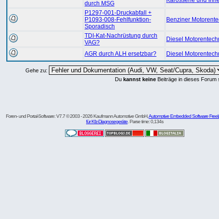
Karosserie und In
durch MSG
P1297-001-Druckabfall +
P1093-008-Fehlfunktion-
Benziner Motorente
Sporadisch
TDI-Kat-Nachrüstung durch
Diesel Motorentech
VAG?
AGR durch ALH ersetzbar?
Diesel Motorentech
Gehe zu:
Du
kannst keine
Beiträge in dieses Forum 
Foren- und Portal-Software: V7.7 © 2003 - 2026 Kaufmann Automotive GmbH,
Automotive Embedded Software Freel
für Kfz-Diagnosegeräte
. Parse time: 0,134s