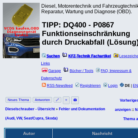
Diesel, Motorentechnik und Fahrzeugtechnik
Reparatur, Wartung und Diagnose (OBD).
TIPP: DQ400 - P0867
Funktionseinschränkung
durch Druckabfall (Lösung
Suchen
KFZ-Technik Fachartikel
Lesezeich
Links
Garage
Bücher / Tools
FAQ, Impressum &
Datenschutz
RSS-Newsfeed
Registrieren
Login
DE
|
EN
Neues Thema
Antworten
🔗
⭐
🖨
Vorherige
Dieselschrauber - Übersicht
»
Fehler und Dokumentation
anzeigen
::
N
(Audi, VW, Seat/Cupra, Skoda)
Thema a
Autor
Nachricht