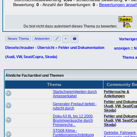
Bewertung:
0
- Anzahl der Bewertungen:
0
-
Bewertungen anse
Du bist nicht dazu autorisiert dieses Thema zu bewerten.
Neues Thema
Antworten
🔗
⭐
🖨
Vorherige
Dieselschrauber - Übersicht
»
Fehler und Dokumentation
anzeigen
::
N
(Audi, VW, Seat/Cupra, Skoda)
Thema a
Ähnliche Fachartikel und Themen
Thema
Community Be
Startschwierigkeiten durch
Fehlersuche &
Anlasserkabel
Anleitungen
Fehler und Dokume
Generator-Freilauf defekt -
(Audi, VW, Seat/Cu
rutscht durch
Skoda)
Doku A3 8L bis 12.2000,
Fehler und Dokume
Brummgeräusche durch
(Audi, VW, Seat/Cu
Freispreche...
Skoda)
STG08 Klima -
Getriebe, Fahrwerk,
Funktionseinschränkung