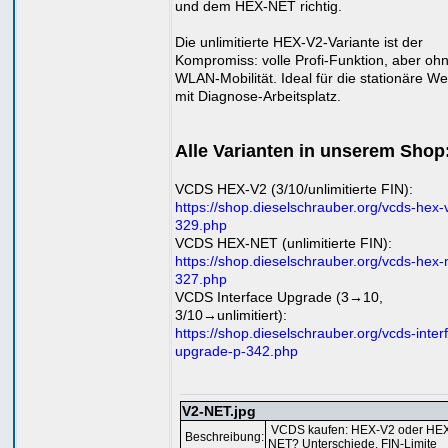
und dem HEX-NET richtig.
Die unlimitierte HEX-V2-Variante ist der
Kompromiss: volle Profi-Funktion, aber oh
WLAN-Mobilität. Ideal für die stationäre We
mit Diagnose-Arbeitsplatz.
Alle Varianten in unserem Shop
VCDS HEX-V2 (3/10/unlimitierte FIN):
https://shop.dieselschrauber.org/vcds-hex-
329.php
VCDS HEX-NET (unlimitierte FIN):
https://shop.dieselschrauber.org/vcds-hex-
327.php
VCDS Interface Upgrade (3→10,
3/10→unlimitiert):
https://shop.dieselschrauber.org/vcds-inter
upgrade-p-342.php
V2-NET.jpg
VCDS kaufen: HEX-V2 oder HE
Beschreibung:
NET? Unterschiede, FIN-Limite