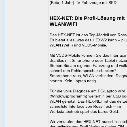
(Beta, 1 Jahr) für Fahrzeuge mit SFD.
HEX-NET: Die Profi-Lösung mit
WLAN/WIFI
Das HEX-NET ist das Top-Modell von Ross
Es bietet alles, was das HEX-V2 kann – plu
WLAN (WiFi) und VCDS-Mobile.
Mit VCDS-Mobile können Sie das Interface
drahtlos mit Smartphone oder Tablet nutze
Stehen Sie am eigenen Fahrzeug und woll
schnell den Fehlerspeicher checken?
Smartphone raus, WLAN verbinden, Diagn
starten. Kein Laptop nötig.
Für die volle Diagnose am PC/Laptop wir
(Windowsprogramm) weiterhin per USB od
WLAN genutzt. Das HEX-NET ist das derze
schnellste Interface von Ross-Tech – im
Werkstattbetrieb spart das bares Geld.
Wir verkaufen das HEX-NET ausschliesslic
der unlimitierten Profi-Variante (keine FIN-