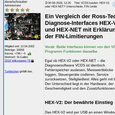
dieselschrauber
30-06-2026, 12:26
Titel: VCDS kaufen: HEX-V2
Administrator
oder HEX-NET? Unterschiede, FIN-Limite
Ein Vergleich der Ross-Te
Diagnose-Interfaces HEX-
und HEX-NET mit Erkläru
der FIN-Limitierungen
Mitglied seit: 12.04.2002
Vorab: Beide Interfaces können von den 
Beiträge: 18058
Programm-Funktionen dasselbe.
Karma: +796 / -0
Wohnort: St.Gallen
Egal ob HEX-V2 oder HEX-NET – die
2018 Volkswagen T6
Diagnosesoftware VCDS ist identisch.
Fehlerspeicher auslesen, Messwertblöcke
Turbinchen
gefällt das.
loggen, Steuergeräte codieren, Service
zurücksetzen, Stellgliedtest: Alles geht mit 
Der Unterschied liegt in der Hardware, der
Geschwindigkeit und den Zusatzfunktionen
HEX-V2: Der bewährte Einstieg
Das HEX-V2 wird per USB an einen Windo