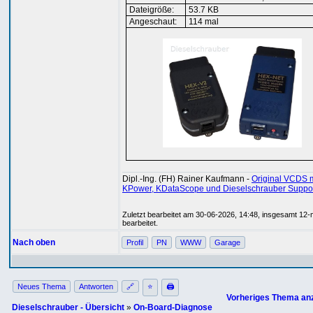
Dateigröße:
53.7 KB
Angeschaut:
114 mal
Dipl.-Ing. (FH) Rainer Kaufmann -
Original VCDS m
KPower, KDataScope und Dieselschrauber Suppo
Zuletzt bearbeitet am 30-06-2026, 14:48, insgesamt 12-
bearbeitet.
Nach oben
Profil
PN
WWW
Garage
Neues Thema
Antworten
🔗
⭐
🖨
Vorheriges Thema an
Dieselschrauber - Übersicht
»
On-Board-Diagnose