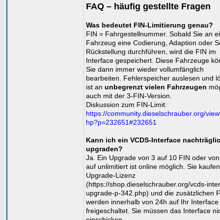
FAQ – häufig gestellte Fragen
Was bedeutet FIN-Limitierung genau?
FIN = Fahrgestellnummer. Sobald Sie an 
Fahrzeug eine Codierung, Adaption oder S
Rückstellung durchführen, wird die FIN im
Interface gespeichert. Diese Fahrzeuge k
Sie dann immer wieder vollumfänglich
bearbeiten. Fehlerspeicher auslesen und 
ist an
unbegrenzt vielen Fahrzeugen
mög
auch mit der 3-FIN-Version.
Diskussion zum FIN-Limit:
https://community.dieselschrauber.org/view
hp?p=232651#232651
Kann ich ein VCDS-Interface nachträgli
upgraden?
Ja. Ein Upgrade von 3 auf 10 FIN oder von
auf unlimitiert ist online möglich. Sie kaufe
Upgrade-Lizenz
(https://shop.dieselschrauber.org/vcds-inte
upgrade-p-342.php) und die zusätzlichen 
werden innerhalb von 24h auf Ihr Interface
freigeschaltet. Sie müssen das Interface ni
einschicken.