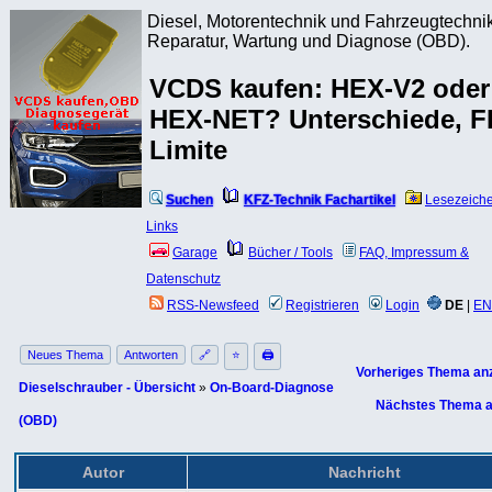
Diesel, Motorentechnik und Fahrzeugtechnik
Reparatur, Wartung und Diagnose (OBD).
VCDS kaufen: HEX-V2 oder
HEX-NET? Unterschiede, F
Limite
Suchen
KFZ-Technik Fachartikel
Lesezeich
Links
Garage
Bücher / Tools
FAQ, Impressum &
Datenschutz
RSS-Newsfeed
Registrieren
Login
DE
|
EN
Neues Thema
Antworten
🔗
⭐
🖨
Vorheriges Thema an
Dieselschrauber - Übersicht
»
On-Board-Diagnose
Nächstes Thema a
(OBD)
Autor
Nachricht