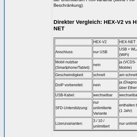
Beschränkung).
Direkter Vergleich: HEX-V2 vs 
NET
HEX-V2
HEX-NET
USB + W
Anschluss:
nur USB
(WiFi)
Mobil nutzbar
ja (VCDS-
nein
(Smartphone/Tablet):
Mobile)
Geschwindigkeit:
schnell
am schnel
ja (Diagn
DoIP vorbereitet:
nein
über Ether
USB-Kabel:
wechselbar
wechselba
nur
enthalten 
SFD-Unterstützung:
unlimitierte
(1 Jahr)
Variante
3 / 10 /
Lizenzvarianten:
nur unlimit
unlimitiert