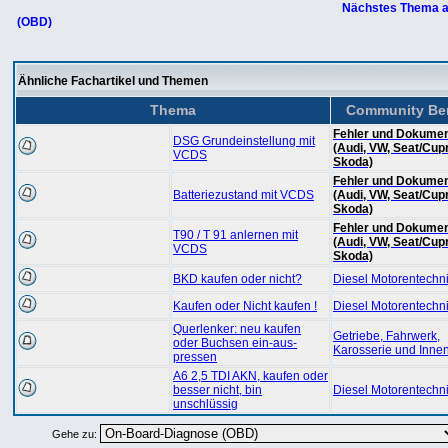
Nächstes Thema a
(OBD)
Ähnliche Fachartikel und Themen
Thema
Community Ber
Fehler und Dokumen
DSG Grundeinstellung mit
(Audi, VW, Seat/Cup
VCDS
Skoda)
Fehler und Dokumen
Batteriezustand mit VCDS
(Audi, VW, Seat/Cup
Skoda)
Fehler und Dokumen
T90 / T 91 anlernen mit
(Audi, VW, Seat/Cup
VCDS
Skoda)
BKD kaufen oder nicht?
Diesel Motorentechn
Kaufen oder Nicht kaufen !
Diesel Motorentechn
Querlenker: neu kaufen
Getriebe, Fahrwerk,
oder Buchsen ein-aus-
Karosserie und Inne
pressen
A6 2,5 TDI AKN, kaufen oder
besser nicht, bin
Diesel Motorentechn
unschlüssig
Gehe zu: