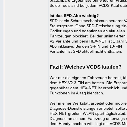
brauchbare Ergebnisse ohne teuren Prüfst
Beide Tools sind bei jedem VCDS-Kauf dab
Ist das SFD-Abo wichtig?
SFD ist ein Schutzmechanismus neuerer 
Steuergeräte. Ohne SFD-Freischaltung sind
Codierungen und Adaptionen an aktuellen
Fahrzeugen blockiert. Bei der unlimitierte
V2 Variante und beim HEX-NET ist 1 Jahr 
Abo inklusive. Bei den 3-FIN und 10-FIN
Varianten ist SFD aktuell nicht enthalten.
Fazit: Welches VCDS kaufen?
Wer nur die eigenen Fahrzeuge betreut, fäh
dem HEX-V2 3 FIN am besten. Die Ersparn
gegenüber dem HEX-NET ist erheblich und
Funktionen im Alltag identisch.
Wer in einer Werkstatt arbeitet oder mobile
Diagnose-Dienstleistungen anbietet, sollte
HEX-NET greifen. WLAN spart täglich Zeit
Diagnose an seinem Fahrzeug unterwegs 
dem Handy machen will, liegt mit VCDS-Mo