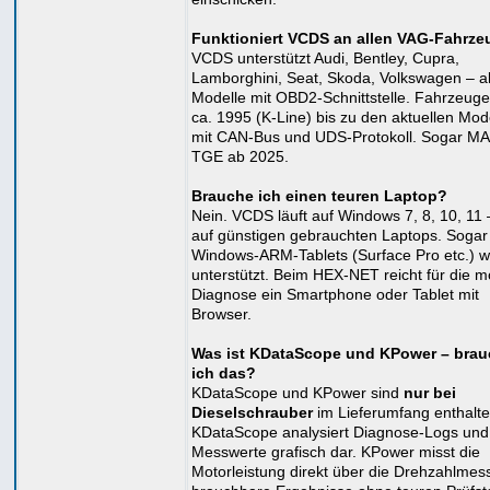
Funktioniert VCDS an allen VAG-Fahrz
VCDS unterstützt Audi, Bentley, Cupra,
Lamborghini, Seat, Skoda, Volkswagen – al
Modelle mit OBD2-Schnittstelle. Fahrzeug
ca. 1995 (K-Line) bis zu den aktuellen Mod
mit CAN-Bus und UDS-Protokoll. Sogar M
TGE ab 2025.
Brauche ich einen teuren Laptop?
Nein. VCDS läuft auf Windows 7, 8, 10, 11
auf günstigen gebrauchten Laptops. Sogar
Windows-ARM-Tablets (Surface Pro etc.) 
unterstützt. Beim HEX-NET reicht für die m
Diagnose ein Smartphone oder Tablet mit
Browser.
Was ist KDataScope und KPower – bra
ich das?
KDataScope und KPower sind
nur bei
Dieselschrauber
im Lieferumfang enthalte
KDataScope analysiert Diagnose-Logs und s
Messwerte grafisch dar. KPower misst die
Motorleistung direkt über die Drehzahlmes