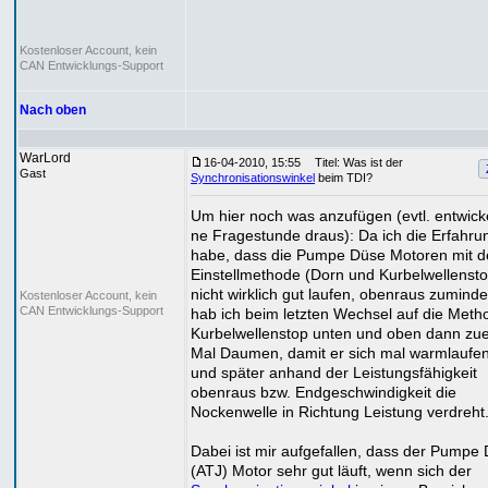
Kostenloser Account, kein
CAN Entwicklungs-Support
Nach oben
WarLord
16-04-2010, 15:55
Titel: Was ist der
Gast
Synchronisationswinkel
beim TDI?
Um hier noch was anzufügen (evtl. entwicke
ne Fragestunde draus): Da ich die Erfahru
habe, dass die Pumpe Düse Motoren mit 
Einstellmethode (Dorn und Kurbelwellensto
nicht wirklich gut laufen, obenraus zuminde
Kostenloser Account, kein
CAN Entwicklungs-Support
hab ich beim letzten Wechsel auf die Meth
Kurbelwellenstop unten und oben dann zuer
Mal Daumen, damit er sich mal warmlaufe
und später anhand der Leistungsfähigkeit
obenraus bzw. Endgeschwindigkeit die
Nockenwelle in Richtung Leistung verdreht
Dabei ist mir aufgefallen, dass der Pumpe
(ATJ) Motor sehr gut läuft, wenn sich der