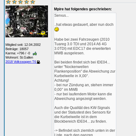
Mpire hat folgendes geschrieben:
Servus...
..hat etwas gedauert, aber nun doch
Habe bei zwei Fahrzeugen (2010
Tuareg 3.0 TDI und 2014 A6 4G
Mitglied seit: 12.04.2002
3.0TDI) mit EDC17 die erweiterten
Beiträge: 18057
MWB ausgelesen.
Karma: +796 / -0
Wohnort: St.Gallen
2018 Volkswagen T6
Bei beiden findet sich bei IDE04...
unter "Nockenwellen
Flankenposition" die Abweichung zur
Kurbelwelle in X,00°.
Achtung!
- bei nur Zündung an, stehen immer
0,00° im MWB
- nur bei laufendem Motor kann die
Abweichung angezeigt werden.
Auch die Qualität des KW-Signals
und der Statustest des Sensors für
die Kurbelwelle ist in dem
Blockbereich IDE04... zu finden.
-> Befindet sich ziemlich unten in der
Liste, nach den ganzen