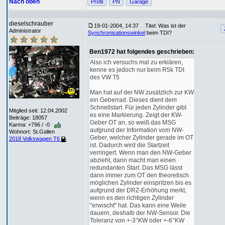
Nach oben
Profil
PN
Garage
dieselschrauber
19-01-2004, 14:37
Titel: Was ist der
Administrator
Synchronisationswinkel
beim TDI?
Ben1972 hat folgendes geschrieben:
Also ich versuchs mal zu erklären,
kenne es jedoch nur beim R5k TDI
des VW T5
Man hat auf der NW zusätzlich zur KW
ein Geberrad. Dieses dient dem
Schnellstart. Für jeden Zylinder gibt
Mitglied seit: 12.04.2002
es eine Markierung. Zeigt der KW-
Beiträge: 18057
Geber OT an, so weiß das MSG
Karma: +796 / -0
aufgrund der Information vom NW-
Wohnort: St.Gallen
Geber, welcher Zylinder gerade im OT
2018 Volkswagen T6
ist. Dadurch wird die Startzeit
verringert. Wenn man den NW-Geber
abzieht, dann macht man einen
redundanten Start. Das MSG lässt
dann immer zum OT den theoretisch
möglichen Zylinder einspritzen bis es
aufgrund der DRZ-Erhöhung merkt,
wenn es den richtigen Zylinder
"erwischt" hat. Das kann eine Weile
dauern, deshalb der NW-Sensor. Die
Toleranz von +-3°KW oder +-6°KW