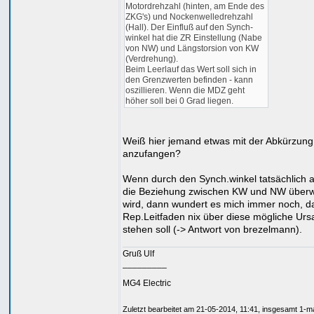
Motordrehzahl (hinten, am Ende des
ZKG's) und Nockenwelledrehzahl
(Hall). Der Einfluß auf den Synch-
winkel hat die ZR Einstellung (Nabe
von NW) und Längstorsion von KW
(Verdrehung).
Beim Leerlauf das Wert soll sich in
den Grenzwerten befinden - kann
oszillieren. Wenn die MDZ geht
höher soll bei 0 Grad liegen.
Weiß hier jemand etwas mit der Abkürzun
anzufangen?
Wenn durch den Synch.winkel tatsächlich 
die Beziehung zwischen KW und NW über
wird, dann wundert es mich immer noch, d
Rep.Leitfaden nix über diese mögliche Ur
stehen soll (-> Antwort von brezelmann).
Gruß Ulf
_________
MG4 Electric
Zuletzt bearbeitet am 21-05-2014, 11:41, insgesamt 1-m