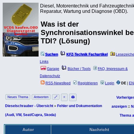
Diesel, Motorentechnik und Fahrzeugtechnik
Reparatur, Wartung und Diagnose (OBD).
Was ist der
Synchronisationswinkel b
TDI? (Lösung)
Suchen
KFZ-Technik Fachartikel
Lesezeich
Links
Garage
Bücher / Tools
FAQ, Impressum &
Datenschutz
RSS-Newsfeed
Registrieren
Login
DE
|
EN
Neues Thema
Antworten
🔗
⭐
🖨
Vorherige
Dieselschrauber - Übersicht
»
Fehler und Dokumentation
anzeigen
::
N
(Audi, VW, Seat/Cupra, Skoda)
Thema a
Autor
Nachricht