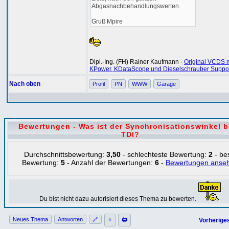
Abgasnachbehandlungswerten.
Gruß Mpire
Dipl.-Ing. (FH) Rainer Kaufmann -
Original VCDS m
KPower, KDataScope und Dieselschrauber Suppo
Nach oben
Profil
PN
WWW
Garage
Bewertungen - Was ist der Synchronisationswinkel 
TDI?
Durchschnittsbewertung:
3,50
- schlechteste Bewertung:
2
- be
Bewertung:
5
- Anzahl der Bewertungen:
6
-
Bewertungen anse
Du bist nicht dazu autorisiert dieses Thema zu bewerten.
Neues Thema
Antworten
🔗
⭐
🖨
Vorherige