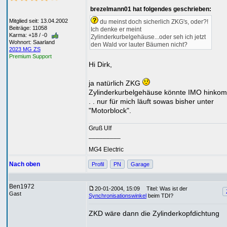
brezelmann01 hat folgendes geschrieben:
Mitglied seit: 13.04.2002
du meinst doch sicherlich ZKG's, oder?!
Beiträge: 11058
Ich denke er meint
Karma: +18 / -0
Zylinderkurbelgehäuse...oder seh ich jetzt
Wohnort: Saarland
den Wald vor lauter Bäumen nicht?
2023 MG ZS
Premium Support
Hi Dirk,
ja natürlich ZKG
Zylinderkurbelgehäuse könnte IMO hinko
. . nur für mich läuft sowas bisher unter
"Motorblock".
Gruß Ulf
_________
MG4 Electric
Nach oben
Profil
PN
Garage
Ben1972
20-01-2004, 15:09
Titel: Was ist der
Gast
Synchronisationswinkel
beim TDI?
ZKD wäre dann die Zylinderkopfdichtung