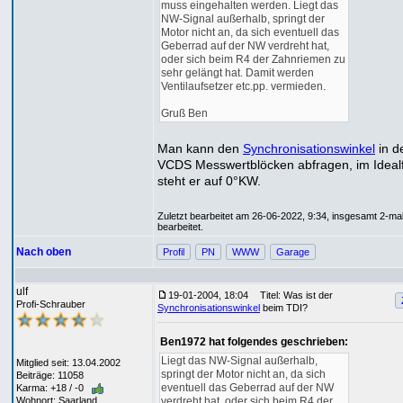
muss eingehalten werden. Liegt das
NW-Signal außerhalb, springt der
Motor nicht an, da sich eventuell das
Geberrad auf der NW verdreht hat,
oder sich beim R4 der Zahnriemen zu
sehr gelängt hat. Damit werden
Ventilaufsetzer etc.pp. vermieden.
Gruß Ben
Man kann den
Synchronisationswinkel
in d
VCDS Messwertblöcken abfragen, im Idealf
steht er auf 0°KW.
Zuletzt bearbeitet am 26-06-2022, 9:34, insgesamt 2-ma
bearbeitet.
Nach oben
Profil
PN
WWW
Garage
ulf
19-01-2004, 18:04
Titel: Was ist der
Profi-Schrauber
Synchronisationswinkel
beim TDI?
Ben1972 hat folgendes geschrieben:
Liegt das NW-Signal außerhalb,
Mitglied seit: 13.04.2002
springt der Motor nicht an, da sich
Beiträge: 11058
eventuell das Geberrad auf der NW
Karma: +18 / -0
verdreht hat, oder sich beim R4 der
Wohnort: Saarland