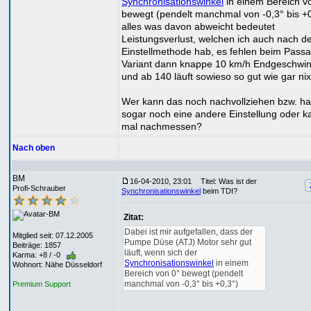
Synchronisationswinkel
in einem Bereich v
bewegt (pendelt manchmal von -0,3° bis +0
alles was davon abweicht bedeutet
Leistungsverlust, welchen ich auch nach d
Einstellmethode hab, es fehlen beim Passa
Variant dann knappe 10 km/h Endgeschwin
und ab 140 läuft sowieso so gut wie gar ni
Wer kann das noch nachvollziehen bzw. ha
sogar noch eine andere Einstellung oder k
mal nachmessen?
Nach oben
BM
16-04-2010, 23:01
Titel: Was ist der
Profi-Schrauber
Synchronisationswinkel
beim TDI?
Zitat:
Dabei ist mir aufgefallen, dass der
Mitglied seit: 07.12.2005
Pumpe Düse (ATJ) Motor sehr gut
Beiträge: 1857
läuft, wenn sich der
Karma: +8 / -0
Synchronisationswinkel
in einem
Wohnort: Nähe Düsseldorf
Bereich von 0° bewegt (pendelt
manchmal von -0,3° bis +0,3°)
Premium Support