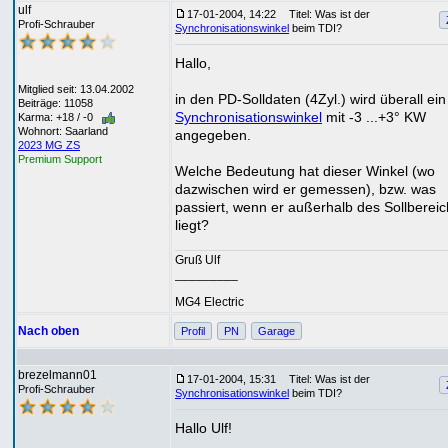
ulf
17-01-2004, 14:22
Titel: Was ist der
Profi-Schrauber
Synchronisationswinkel
beim TDI?
Hallo,
Mitglied seit: 13.04.2002
in den PD-Solldaten (4Zyl.) wird überall ein
Beiträge: 11058
Synchronisationswinkel
mit -3 ...+3° KW
Karma: +18 / -0
Wohnort: Saarland
angegeben.
2023 MG ZS
Premium Support
Welche Bedeutung hat dieser Winkel (wo
dazwischen wird er gemessen), bzw. was
passiert, wenn er außerhalb des Sollberei
liegt?
Gruß Ulf
_________
MG4 Electric
Nach oben
Profil
PN
Garage
brezelmann01
17-01-2004, 15:31
Titel: Was ist der
Profi-Schrauber
Synchronisationswinkel
beim TDI?
Hallo Ulf!