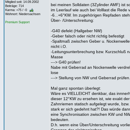
Mitglied seit: 14.09.2002
bei meinen Solldaten (3Zylinder AMF) ist s
Beiträge: 714
im Leerlauf wie auch bei Volllast die Rede 
Karma: +75 / -0
Wohnort: Niedersachsen
-6...+6°KW. Im zugehörigen Repfaden steht
Über- /Unterschreitung:
Premium Support
-G40 defekt (Hallgeber NW)
-Geber falsch oder nicht richtig befestigt
-Spaltmaß zwischen Geber u. Nockenwelle
nicht i.O.
-Leitungsunterbrechung bzw. Kurzschluß 
Masse
---> G40 prüfen!
Nabe mit Geberrad an Nockenwelle verdre
lose
---> Stellung von NW und Geberrad prüfen
Mal ganz spontan überlegt:
Wäre es VIELLEICHT denkbar, das innnerh
dieser 12°KW zu ersehen ist, wie exakt der
Zahnriemen statisch aufgelegt wurde, bzw.
stark er sich gedehnt hat?! Das würde dann
eine Synchronisation zwischen KW und N
bedeuten.
D.h. wenn eine Über/Unterschreitung vorlie