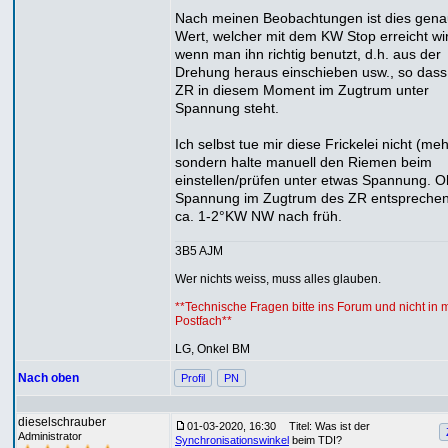
Nach meinen Beobachtungen ist dies gena
Wert, welcher mit dem KW Stop erreicht wi
wenn man ihn richtig benutzt, d.h. aus der
Drehung heraus einschieben usw., so dass
ZR in diesem Moment im Zugtrum unter
Spannung steht.
Ich selbst tue mir diese Frickelei nicht (meh
sondern halte manuell den Riemen beim
einstellen/prüfen unter etwas Spannung. 
Spannung im Zugtrum des ZR entspreche
ca. 1-2°KW NW nach früh.
3B5 AJM
Wer nichts weiss, muss alles glauben.
**Technische Fragen bitte ins Forum und nicht in 
Postfach**
LG, Onkel BM
Nach oben
Profil
PN
dieselschrauber
01-03-2020, 16:30
Titel: Was ist der
Administrator
Synchronisationswinkel
beim TDI?