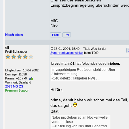
Grenzen der elektronischen
Einspritzbeginnregelung überschritten wer
MfG
Dirk
Nach oben
Profil
PN
ulf
17-01-2004, 15:40
Titel: Was ist der
Profi-Schrauber
Synchronisationswinkel
beim TDI?
brezelmann01 hat folgendes geschrieben:
Im zugehörigen Repfaden steht bei Über-
Mitglied seit: 13.04.2002
/Unterschreitung:
Beiträge: 11058
-G40 defekt (Hallgeber NW) . . .
Karma: +18 / -0
Wohnort: Saarland
2023 MG ZS
Hi Dirk,
Premium Support
prima, damit haben wir schon mal das Teil
das es geht
Zitat:
Nabe mit Geberrad an Nockenwelle
verdreht, lose
---> Stellung von NW und Geberrad