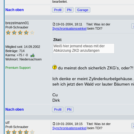
bearbeitet.
Nach oben
Profil
PN
Garage
brezelmann01
19-01-2004, 18:11
Titel: Was ist der
Profi-Schrauber
Synchronisationswinkel
beim TDI?
Zitat:
Weiß hier jemand etwas mit der
Mitglied seit: 14.09.2002
Abkürzung ZKD anzufangen
Beiträge: 714
Karma: +75 / -0
Wohnort: Niedersachsen
du meinst doch sicherlich ZKG's, oder?!
Premium Support
Ich denke er meint Zylinderkurbelgehäuse.
seh ich jetzt den Wald vor lauter Bäumen n
Cu
Dirk
Nach oben
Profil
PN
ulf
19-01-2004, 18:15
Titel: Was ist der
Profi-Schrauber
Synchronisationswinkel
beim TDI?