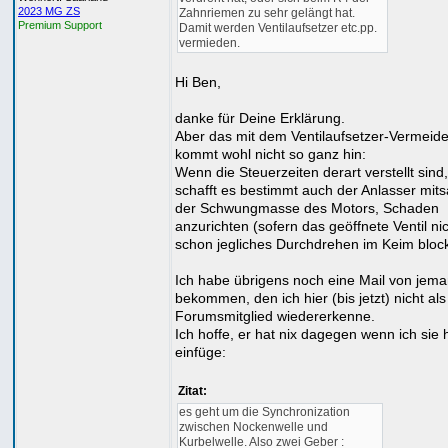
2023 MG ZS
Zahnriemen zu sehr gelängt hat.
Premium Support
Damit werden Ventilaufsetzer etc.pp.
vermieden.
Hi Ben,
danke für Deine Erklärung.
Aber das mit dem Ventilaufsetzer-Vermeid
kommt wohl nicht so ganz hin:
Wenn die Steuerzeiten derart verstellt sind,
schafft es bestimmt auch der Anlasser mit
der Schwungmasse des Motors, Schaden
anzurichten (sofern das geöffnete Ventil ni
schon jegliches Durchdrehen im Keim blocki
Ich habe übrigens noch eine Mail von je
bekommen, den ich hier (bis jetzt) nicht als
Forumsmitglied wiedererkenne.
Ich hoffe, er hat nix dagegen wenn ich sie 
einfüge:
Zitat:
es geht um die Synchronization
zwischen Nockenwelle und
Kurbelwelle. Also zwei Geber :