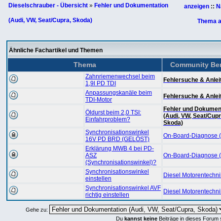
Dieselschrauber - Übersicht
»
Fehler und Dokumentation
anzeigen
::
N
(Audi, VW, Seat/Cupra, Skoda)
Thema a
Ähnliche Fachartikel und Themen
Thema
Community Ber
Zahnriemenwechsel beim
Fehlersuche & Anle
1,9l PD TDI
Anpassungskanäle beim
Fehlersuche & Anle
TDI-Motor
Fehler und Dokumen
Öldurst beim 2,0 TSI:
(Audi, VW, Seat/Cupr
Einfahrproblem?
Skoda)
Synchronisationswinkel
On-Board-Diagnose 
16V PD BRD (GELÖST)
Erklärung MWB 4 bei PD-
ASZ
On-Board-Diagnose 
(Synchronisationswinkel)?
Synchronisationswinkel
Diesel Motorentechni
einstellen
Synchronisationswinkel AVF
Diesel Motorentechni
richtig einstellen
Gehe zu:
Du
kannst keine
Beiträge in dieses Forum 