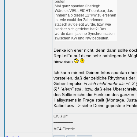
prüfen.
Mal ganz spontan überlegt:
Wäre es VIELLEICHT denkbar, das
innnerhalb dieser 12°KW zu ersehen
ist, wie exakt der Zahnriemen
statisch aufgelegt wurde, bzw. wie
stark er sich gedehnt hat?! Das
würde dann ja eine Synchronisation
zwischen KW und NW bedeuten.
Denke ich eher nicht, denn dann sollte doc
RepLeiFa auf diese sehr nahliegende Mögl
hinweisen
Ich kann mir mit Deinen Infos spontan eher
vorstellen, daß der zeitliche Rhythmus der
Geber-Impulse
in sich nicht mehr als +/- 3 
6)° "eiern" soll
, bzw. daß eine Überschreit
des Sollbereichs die Funktion des ganzen
Hallsystems in Frage stellt (Montage, Just
Kalbel usw. -> siehe Deine gepostete Fehler
Gruß Ulf
_________
MG4 Electric