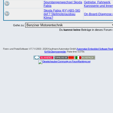
Spurstangenwechsel Skoda
Getriebe, Fahrwerk,
Fabia
Karosserie und Inne
Skoda Fabia (6Y) ABS-StG
def.? Stellmotorausbau
On-Board-Diagnose
Klima?
Gehe zu:
Du
kannst keine
Beiträge in dieses Forum 
Foren- und Portal-Software: V7.7 © 2003 - 2026 Kaufmann Automotive GmbH,
Automotive Embedded Software Freel
für Kfz-Diagnosegeräte
. Parse time: 0,079s