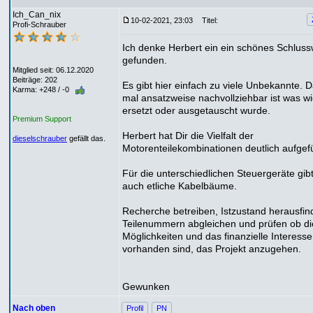
Ich_Can_nix
10-02-2021, 23:03
Titel:
Profi-Schrauber
Ich denke Herbert ein ein schönes Schluss
gefunden.
Mitglied seit: 06.12.2020
Beiträge: 202
Es gibt hier einfach zu viele Unbekannte. D
Karma: +248 / -0
mal ansatzweise nachvollziehbar ist was w
ersetzt oder ausgetauscht wurde.
Premium Support
Herbert hat Dir die Vielfalt der
dieselschrauber
gefällt das.
Motorenteilekombinationen deutlich aufgefü
Für die unterschiedlichen Steuergeräte gib
auch etliche Kabelbäume.
Recherche betreiben, Istzustand herausfin
Teilenummern abgleichen und prüfen ob di
Möglichkeiten und das finanzielle Interesse
vorhanden sind, das Projekt anzugehen.
Gewunken
Nach oben
Profil
PN