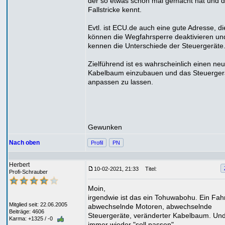
der so etwas schon mal gemacht hat und d
Fallstricke kennt.
Evtl. ist ECU.de auch eine gute Adresse, di
können die Wegfahrsperre deaktivieren un
kennen die Unterschiede der Steuergeräte
Zielführend ist es wahrscheinlich einen ne
Kabelbaum einzubauen und das Steuerger
anpassen zu lassen.
Gewunken
Nach oben
Profil
PN
Herbert
10-02-2021, 21:33
Titel:
Profi-Schrauber
Moin,
irgendwie ist das ein Tohuwabohu. Ein Fah
Mitglied seit: 22.06.2005
abwechselnde Motoren, abwechselnde
Beiträge: 4606
Steuergeräte, veränderter Kabelbaum. Un
Karma: +1325 / -0
immer wieder "soll passen".