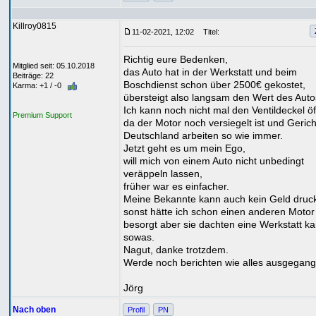
Killroy0815
11-02-2021, 12:02
Titel:
Richtig eure Bedenken,
Mitglied seit: 05.10.2018
das Auto hat in der Werkstatt und beim
Beiträge: 22
Boschdienst schon über 2500€ gekostet,
Karma: +1 / -0
übersteigt also langsam den Wert des Auto
Ich kann noch nicht mal den Ventildeckel ö
Premium Support
da der Motor noch versiegelt ist und Gerich
Deutschland arbeiten so wie immer.
Jetzt geht es um mein Ego,
will mich von einem Auto nicht unbedingt
veräppeln lassen,
früher war es einfacher.
Meine Bekannte kann auch kein Geld druc
sonst hätte ich schon einen anderen Motor
besorgt aber sie dachten eine Werkstatt k
sowas.
Nagut, danke trotzdem.
Werde noch berichten wie alles ausgegange
Jörg
Nach oben
Profil
PN