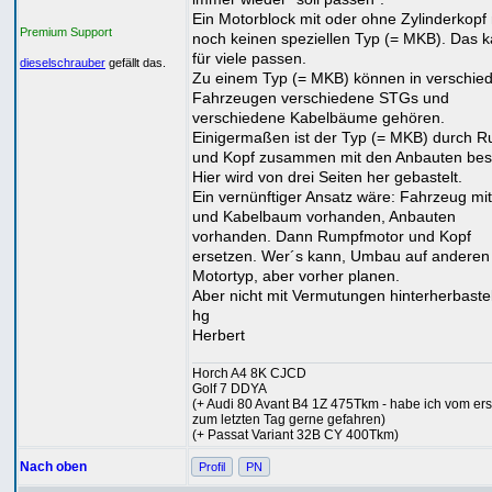
Ein Motorblock mit oder ohne Zylinderkopf
Premium Support
noch keinen speziellen Typ (= MKB). Das 
für viele passen.
dieselschrauber
gefällt das.
Zu einem Typ (= MKB) können in verschie
Fahrzeugen verschiedene STGs und
verschiedene Kabelbäume gehören.
Einigermaßen ist der Typ (= MKB) durch 
und Kopf zusammen mit den Anbauten bes
Hier wird von drei Seiten her gebastelt.
Ein vernünftiger Ansatz wäre: Fahrzeug mi
und Kabelbaum vorhanden, Anbauten
vorhanden. Dann Rumpfmotor und Kopf
ersetzen. Wer´s kann, Umbau auf anderen
Motortyp, aber vorher planen.
Aber nicht mit Vermutungen hinterherbaste
hg
Herbert
Horch A4 8K CJCD
Golf 7 DDYA
(+ Audi 80 Avant B4 1Z 475Tkm - habe ich vom ers
zum letzten Tag gerne gefahren)
(+ Passat Variant 32B CY 400Tkm)
Nach oben
Profil
PN