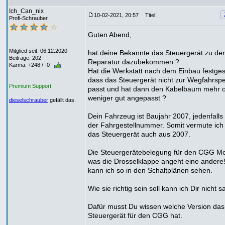
Ich_Can_nix
10-02-2021, 20:57
Titel:
Profi-Schrauber
Guten Abend,
Mitglied seit: 06.12.2020
hat deine Bekannte das Steuergerät zu der
Beiträge: 202
Reparatur dazubekommen ?
Karma: +248 / -0
Hat die Werkstatt nach dem Einbau festgest
dass das Steuergerät nicht zur Wegfahrsp
Premium Support
passt und hat dann den Kabelbaum mehr 
weniger gut angepasst ?
dieselschrauber
gefällt das.
Dein Fahrzeug ist Baujahr 2007, jedenfalls
der Fahrgestellnummer. Somit vermute ich 
das Steuergerät auch aus 2007.
Die Steuergerätebelegung für den CGG Mot
was die Drosselklappe angeht eine andere
kann ich so in den Schaltplänen sehen.
Wie sie richtig sein soll kann ich Dir nicht 
Dafür musst Du wissen welche Version das
Steuergerät für den CGG hat.