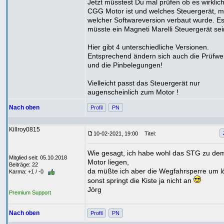
Jetzt müsstest Du mal prüfen ob es wirklich
CGG Motor ist und welches Steuergerät, m
welcher Softwareversion verbaut wurde. E
müsste ein Magneti Marelli Steuergerät sei
Hier gibt 4 unterschiedliche Versionen.
Entsprechend ändern sich auch die Prüfwe
und die Pinbelegungen!
Vielleicht passt das Steuergerät nur
augenscheinlich zum Motor !
Nach oben
Profil
PN
Killroy0815
10-02-2021, 19:00
Titel:
Wie gesagt, ich habe wohl das STG zu d
Mitglied seit: 05.10.2018
Motor liegen,
Beiträge: 22
da müßte ich aber die Wegfahrsperre um l
Karma: +1 / -0
sonst springt die Kiste ja nicht an
Jörg
Premium Support
Nach oben
Profil
PN