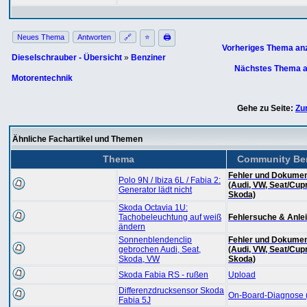
Neues Thema
Antworten
🔗
⭐
🖨
Vorheriges Thema an
Dieselschrauber - Übersicht
»
Benziner
Nächstes Thema a
Motorentechnik
Gehe zu Seite:
Zu
Ähnliche Fachartikel und Themen
Thema
Community Ber
Fehler und Dokumen
Polo 9N / Ibiza 6L / Fabia 2:
(Audi, VW, Seat/Cup
Generator lädt nicht
Skoda)
Skoda Octavia 1U:
Tachobeleuchtung auf weiß
Fehlersuche & Anle
ändern
Sonnenblendenclip
Fehler und Dokumen
gebrochen Audi, Seat,
(Audi, VW, Seat/Cup
Skoda, VW
Skoda)
Skoda Fabia RS - rußen
Upload
Differenzdrucksensor Skoda
On-Board-Diagnose
Fabia 5J