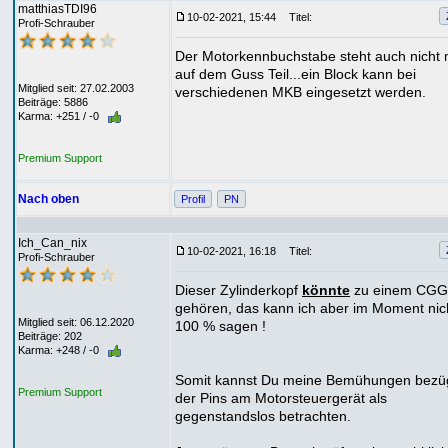
matthiasTDI96
10-02-2021, 15:44
Titel:
Profi-Schrauber
Der Motorkennbuchstabe steht auch nicht
auf dem Guss Teil...ein Block kann bei
Mitglied seit: 27.02.2003
verschiedenen MKB eingesetzt werden.
Beiträge: 5886
Karma: +251 / -0
Premium Support
Nach oben
Profil
PN
Ich_Can_nix
10-02-2021, 16:18
Titel:
Profi-Schrauber
Dieser Zylinderkopf
könnte
zu einem CGG
gehören, das kann ich aber im Moment nic
Mitglied seit: 06.12.2020
100 % sagen !
Beiträge: 202
Karma: +248 / -0
Somit kannst Du meine Bemühungen bezüg
Premium Support
der Pins am Motorsteuergerät als
gegenstandslos betrachten.