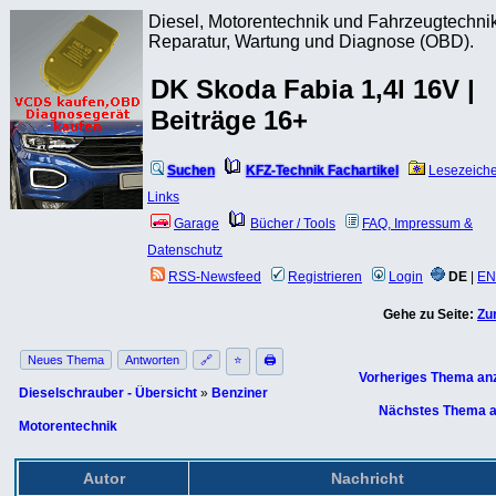
Diesel, Motorentechnik und Fahrzeugtechnik
Reparatur, Wartung und Diagnose (OBD).
DK Skoda Fabia 1,4l 16V |
Beiträge 16+
Suchen
KFZ-Technik Fachartikel
Lesezeich
Links
Garage
Bücher / Tools
FAQ, Impressum &
Datenschutz
RSS-Newsfeed
Registrieren
Login
DE
|
EN
Gehe zu Seite:
Zu
Neues Thema
Antworten
🔗
⭐
🖨
Vorheriges Thema an
Dieselschrauber - Übersicht
»
Benziner
Nächstes Thema a
Motorentechnik
Autor
Nachricht